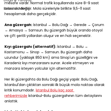
mesafe vardır. Normal trafik koşullarında süre 8–9 saat 
Bakacak Mevkii
arasında değişir. Mola süreleriyle birlikte 9,5–11 saat 
hesaplamak daha gerçekçidir.
Ana güzergah:
 İstanbul → Bolu Dağı → Gerede → Çorum 
→ Amasya → Samsun. Bu güzergah büyük oranda otoyol 
ve çift şeritli yollardan oluşur ve en hızlı seçenektir.
Kıyı güzergahı (alternatif):
 İstanbul → Bolu → 
Kastamonu → Sinop → Samsun. Bu güzergah daha 
uzundur (yaklaşık 850 km) ama Sinop'un güzelliğini ve 
Karadeniz kıyı manzarasını sunar. Acele etmeyen ve 
manzara isteyen yolcular için alternatiftir.
Her iki güzergahta da Bolu Dağı geçişi yapılır. Bolu Dağı, 
İstanbul'dan çıktıktan sonraki ilk büyük mola noktası olarak 
kritik konumdadır. 
İstanbul Bolu kaç saat 
rehberimizde
 İstanbul-Bolu güzergahının tüm detaylarını 
anlattık.