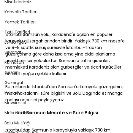
Misafirlerimiz
Kahvaltı Tarifleri
Yemek Tarifleri
Tatlı Tarifleri
İstanbul Samsun yolu, Karadeniz'e açılan en popüler 
karayolu güzergahlarından biridir. Yaklaşık 730 km mesafe 
Et Mangal
ve 8–9 saatlik sürüş süresiyle İstanbul-Trabzon 
Seyahat
güzergahına göre daha kısa ama yine ciddi planlama 
gerektiren bir yolculuktur. Samsun'a tatile gidenler, 
Ramazan
memleketi Karadeniz olan gurbetçiler ve ticari sürücüler 
Gezgin
bu hattı yoğun şekilde kullanır.
Güzergah
Bu rehberde İstanbul'dan Samsun'a karayolu güzergahını, 
Kahvaltı
mola noktalarını, süre bilgisini ve Bolu Dağı'nda et mangal 
molası önerisini paylaşıyoruz.
Mevsimsel
İstanbul Samsun Mesafe ve Süre Bilgisi
Mola Noktaları
Bolu Mutfağı
İstanbul'dan Samsun'a karayoluyla yaklaşık 730 km 
Doğa & Yürüyüş