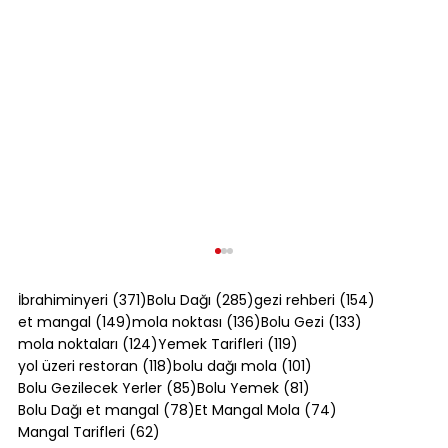
371 yazı
285 yazı
154 yazı
İbrahiminyeri
(371)
Bolu Dağı
(285)
gezi rehberi
(154)
149 yazı
136 yazı
133 yazı
et mangal
(149)
mola noktası
(136)
Bolu Gezi
(133)
124 yazı
119 yazı
mola noktaları
(124)
Yemek Tarifleri
(119)
118 yazı
101 yazı
yol üzeri restoran
(118)
bolu dağı mola
(101)
85 yazı
81 yazı
Bolu Gezilecek Yerler
(85)
Bolu Yemek
(81)
78 yazı
74 yazı
Bolu Dağı et mangal
(78)
Et Mangal Mola
(74)
62 yazı
Mangal Tarifleri
(62)