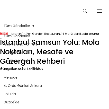
Tüm Gönderiler
İbrahim'in Yeri Garden Restaurant
14 Mar
3 dakikada okunur
Tüm Gönderiler
İstanbul Samsun Yolu: Mola
Ana Yemek Tarifleri
Noktaları, Mesafe ve
Mangal Tarifleri
Güzergah Rehberi
Çorba Tarifleri
Güncelleme tarihi:
18 May
Diğer Yemek Tarifleri
Menüde
4. Ordu Günleri Ankara
Bolu'da
Düzce'de