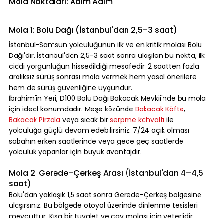
Mola Noktaları: Adım Adım
Mola 1: Bolu Dağı (İstanbul'dan 2,5–3 saat)
İstanbul-Samsun yolculuğunun ilk ve en kritik molası Bolu 
Dağı'dır. İstanbul'dan 2,5–3 saat sonra ulaşılan bu nokta, ilk 
ciddi yorgunluğun hissedildiği mesafedir. 2 saatten fazla 
aralıksız sürüş sonrası mola vermek hem yasal önerilere 
hem de sürüş güvenliğine uygundur.
İbrahim'in Yeri, D100 Bolu Dağı Bakacak Mevkii'nde bu mola 
için ideal konumdadır. Meşe közünde 
Bakacak Köfte
, 
Bakacak Pirzola
 veya sıcak bir 
serpme kahvaltı
 ile 
yolculuğa güçlü devam edebilirsiniz. 7/24 açık olması 
sabahın erken saatlerinde veya gece geç saatlerde 
yolculuk yapanlar için büyük avantajdır.
Mola 2: Gerede–Çerkeş Arası (İstanbul'dan 4–4,5 
saat)
Bolu'dan yaklaşık 1,5 saat sonra Gerede-Çerkeş bölgesine 
ulaşırsınız. Bu bölgede otoyol üzerinde dinlenme tesisleri 
mevcuttur. Kısa bir tuvalet ve çay molası için yeterlidir. 