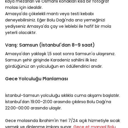
kaya mezarları ve Osmanlı konakları kısa bir fotoğraf 
molası için idealdir.
Amasya'da çökelekli mantı veya testi kebabı 
deneyebilirsiniz. Eğer Bolu Dağı'nda ana yemeğinizi 
yediyseniz Amasya'da çay ve leblebi ile hafif bir mola 
yeterli olacaktır.
Varış: Samsun (İstanbul'dan 8–9 saat)
Amasya'dan yaklaşık 1,5 saat sonra Samsun'a ulaşırsınız. 
Samsun şehir girişinde Karadeniz sahilini ilk kez 
gördüğünüz an yolculuğun en ödüllendirici anıdır.
Gece Yolculuğu Planlaması
İstanbul-Samsun yolculuğu sıklıkla cuma akşamı başlatılır. 
İstanbul'dan 19:00–21:00 arasında çıkılırsa Bolu Dağı'na 
22:00–00:00 arasında ulaşılır.
Gece molasında İbrahim'in Yeri 7/24 açık hizmetiyle sıcak 
yemek ve dinlenme imkanı sunar. 
Gece et mangal Bolu 