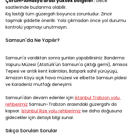
Çorum-Amasya arası yüksek bölgeler:
 Gece 
saatlerinde buzlanma olabilir.
Kış lastiği tüm güzergah boyunca zorunludur. Zincir 
taşımak şiddetle önerilir. Yola çıkmadan önce yol durumu 
kontrolü yapmayı unutmayın.
Samsun'da Ne Yapılır?
Samsun'a vardıktan sonra şunları yapabilirsiniz: Bandırma 
Vapuru Müzesi (Atatürk'ün Samsun'a çıktığı gemi), Amisos 
Tepesi ve antik kent kalıntıları, Batıpark sahil yürüyüşü, 
Amazon Köyü açık hava müzesi ve elbette Samsun pidesi 
ve Karadeniz mutfağı deneyimi.
Samsun'dan devam edenler için 
İstanbul Trabzon yolu 
rehberimiz
 Samsun-Trabzon arasındaki güzergahı da 
kapsar. 
İstanbul Rize yolu rehberimiz
 ise daha doğusuna 
gidecekler için detaylı bilgi sunar.
Sıkça Sorulan Sorular