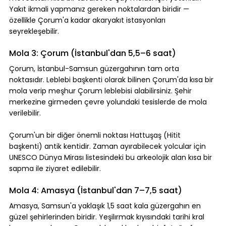
Yakıt ikmali yapmanız gereken noktalardan biridir — 
özellikle Çorum'a kadar akaryakıt istasyonları 
seyrekleşebilir.
Mola 3: Çorum (İstanbul'dan 5,5–6 saat)
Çorum, İstanbul-Samsun güzergahının tam orta 
noktasıdır. Leblebi başkenti olarak bilinen Çorum'da kısa bir 
mola verip meşhur Çorum leblebisi alabilirsiniz. Şehir 
merkezine girmeden çevre yolundaki tesislerde de mola 
verilebilir.
Çorum'un bir diğer önemli noktası Hattuşaş (Hitit 
başkenti) antik kentidir. Zaman ayırabilecek yolcular için 
UNESCO Dünya Mirası listesindeki bu arkeolojik alan kısa bir 
sapma ile ziyaret edilebilir.
Mola 4: Amasya (İstanbul'dan 7–7,5 saat)
Amasya, Samsun'a yaklaşık 1,5 saat kala güzergahın en 
güzel şehirlerinden biridir. Yeşilırmak kıyısındaki tarihi kral 