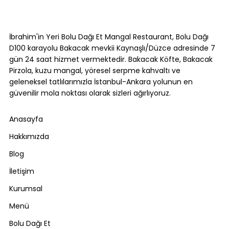
Bolu Dağı Turu Mola Yemek Rehberi:
Nerede Durulur, Ne Yenir? [2026]
İbrahim'in Yeri Bolu Dağı Et Mangal Restaurant, Bolu Dağı
D100 karayolu Bakacak mevkii Kaynaşlı/Düzce adresinde 7
gün 24 saat hizmet vermektedir. Bakacak Köfte, Bakacak
Pirzola, kuzu mangal, yöresel serpme kahvaltı ve
geleneksel tatlılarımızla İstanbul-Ankara yolunun en
güvenilir mola noktası olarak sizleri ağırlıyoruz.
Anasayfa
Hakkımızda
Blog
İletişim
Kurumsal
Menü
Bolu Dağı Et