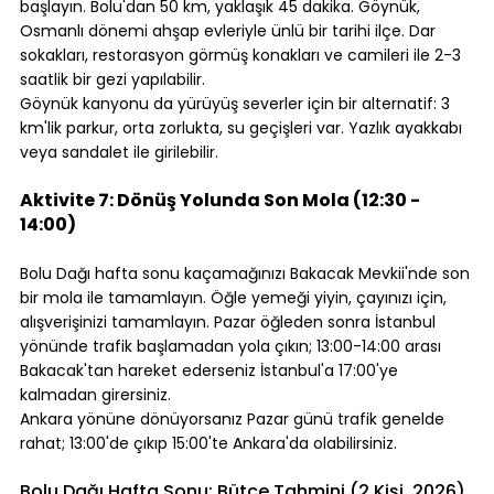
başlayın. Bolu'dan 50 km, yaklaşık 45 dakika. Göynük, 
Osmanlı dönemi ahşap evleriyle ünlü bir tarihi ilçe. Dar 
sokakları, restorasyon görmüş konakları ve camileri ile 2-3 
saatlik bir gezi yapılabilir.
Göynük kanyonu da yürüyüş severler için bir alternatif: 3 
km'lik parkur, orta zorlukta, su geçişleri var. Yazlık ayakkabı 
veya sandalet ile girilebilir.
⠀
Aktivite 7: Dönüş Yolunda Son Mola (12:30 - 
14:00)
⠀
Bolu Dağı hafta sonu kaçamağınızı Bakacak Mevkii'nde son 
bir mola ile tamamlayın. Öğle yemeği yiyin, çayınızı için, 
alışverişinizi tamamlayın. Pazar öğleden sonra İstanbul 
yönünde trafik başlamadan yola çıkın; 13:00-14:00 arası 
Bakacak'tan hareket ederseniz İstanbul'a 17:00'ye 
kalmadan girersiniz.
Ankara yönüne dönüyorsanız Pazar günü trafik genelde 
rahat; 13:00'de çıkıp 15:00'te Ankara'da olabilirsiniz.
⠀
Bolu Dağı Hafta Sonu: Bütçe Tahmini (2 Kişi, 2026)