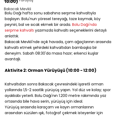
10:00)
⠀
Bakacak Mevkii
Bolu Dağı hafta sonu sabahına serpme kahvaltıyla 
başlayın. Bolu'nun yöresel tereyağı, taze kaymak, köy 
peyniri, bal ve sıcak ekmek bir arada. 
Bolu Dağı'nda 
serpme kahvaltı
 yazımızda kahvaltı seçeneklerini detaylı 
anlattık.
Bakacak Mevkii'nde açık havada, çam ağaçlarının arasında 
kahvaltı etmek şehirdeki kahvaltıdan bambaşka bir 
deneyim. Sabah 08:30'da masa hazır; erkenci kuşlar 
avantajlı.
⠀
Aktivite 2: Orman Yürüyüşü (10:00 - 12:00)
⠀
Kahvaltıdan sonra Bakacak çevresindeki işaretli orman 
yollarında 1,5-2 saatlik yürüyüş yapın. Yol düz ve kolay; spor 
ayakkabı yeterli. Bolu Dağı'nın 1.200 metre rakımında yaz 
ortasında bile hava serin, yürüyüş için ideal.
Yürüyüş sırasında karaçam ve kayın ormanlarının 
arasından süzülen ışık, fotoğraf çekmek isteyenler için 