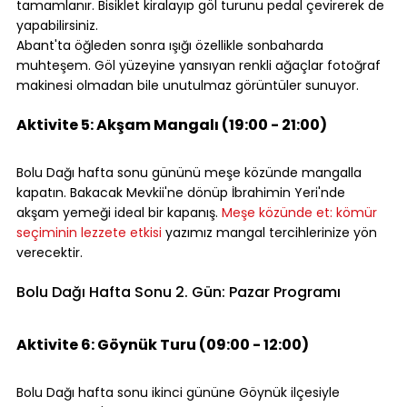
tamamlanır. Bisiklet kiralayıp göl turunu pedal çevirerek de 
yapabilirsiniz.
Abant'ta öğleden sonra ışığı özellikle sonbaharda 
muhteşem. Göl yüzeyine yansıyan renkli ağaçlar fotoğraf 
makinesi olmadan bile unutulmaz görüntüler sunuyor.
⠀
Aktivite 5: Akşam Mangalı (19:00 - 21:00)
⠀
Bolu Dağı hafta sonu gününü meşe közünde mangalla 
kapatın. Bakacak Mevkii'ne dönüp İbrahimin Yeri'nde 
akşam yemeği ideal bir kapanış. 
Meşe közünde et: kömür 
seçiminin lezzete etkisi
 yazımız mangal tercihlerinize yön 
verecektir.
⠀
Bolu Dağı Hafta Sonu 2. Gün: Pazar Programı
⠀
Aktivite 6: Göynük Turu (09:00 - 12:00)
⠀
Bolu Dağı hafta sonu ikinci gününe Göynük ilçesiyle 