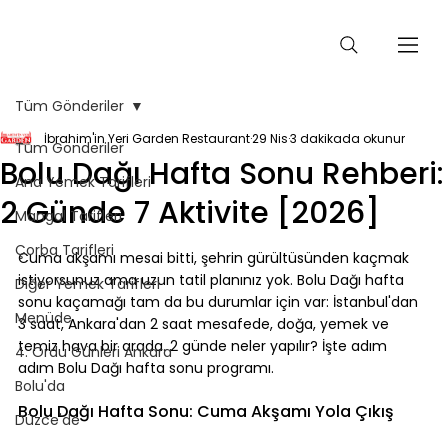
Tüm Gönderiler
İbrahim'in Yeri Garden Restaurant
29 Nis
3 dakikada okunur
Tüm Gönderiler
Bolu Dağı Hafta Sonu Rehberi:
Ana Yemek Tarifleri
2 Günde 7 Aktivite [2026]
Mangal Tarifleri
Çorba Tarifleri
Cuma akşamı mesai bitti, şehrin gürültüsünden kaçmak 
istiyorsunuz ama uzun tatil planınız yok. Bolu Dağı hafta 
Diğer Yemek Tarifleri
sonu kaçamağı tam da bu durumlar için var: İstanbul'dan 
Menüde
3 saat, Ankara'dan 2 saat mesafede, doğa, yemek ve 
temiz hava bir arada. 2 günde neler yapılır? İşte adım 
4. Ordu Günleri Ankara
adım Bolu Dağı hafta sonu programı.
Bolu'da
⠀
Bolu Dağı Hafta Sonu: Cuma Akşamı Yola Çıkış
Düzce'de
⠀