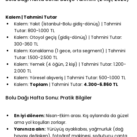
⠀
Kalem | Tahmini Tutar
Kalem: Yakıt (İstanbul-Bolu gidiş-dönüş) | Tahmini 
Tutar: 800-1.000 TL
Kalem: Otoyol geçiş (gidiş-dönüş) | Tahmini Tutar: 
300-360 TL
Kalem: Konaklama (1 gece, orta segment) | Tahmini 
Tutar: 1.500-2.500 TL
Kalem: Yemek (4 öğün, 2 kişi) | Tahmini Tutar: 1.200-
2.000 TL
Kalem: Yöresel alışveriş | Tahmini Tutar: 500-1.000 TL
Kalem: 
Toplam
 | Tahmini Tutar: 
4.300-6.860 TL
⠀
Bolu Dağı Hafta Sonu: Pratik Bilgiler
⠀
En iyi dönem:
 Nisan-Ekim arası. Kış aylarında da güzel 
ama yol koşulları zorlaşır.
Yanınıza alın:
 Yürüyüş ayakkabısı, yağmurluk (dağ 
havası değişken), fotoğraf makinesi, soğutucu çanta 