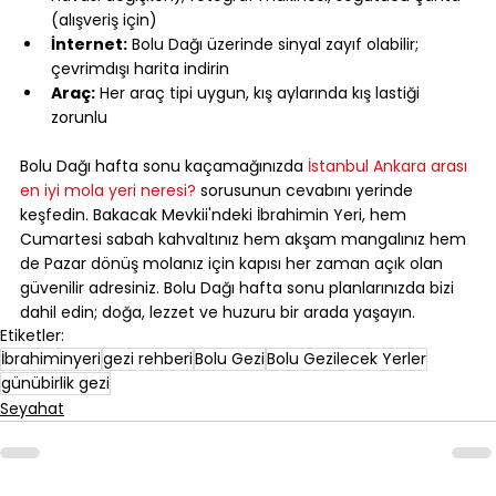
(alışveriş için)
İnternet:
 Bolu Dağı üzerinde sinyal zayıf olabilir; 
çevrimdışı harita indirin
Araç:
 Her araç tipi uygun, kış aylarında kış lastiği 
zorunlu
⠀
Bolu Dağı hafta sonu kaçamağınızda 
İstanbul Ankara arası 
en iyi mola yeri neresi?
 sorusunun cevabını yerinde 
keşfedin. Bakacak Mevkii'ndeki İbrahimin Yeri, hem 
Cumartesi sabah kahvaltınız hem akşam mangalınız hem 
de Pazar dönüş molanız için kapısı her zaman açık olan 
güvenilir adresiniz. Bolu Dağı hafta sonu planlarınızda bizi 
dahil edin; doğa, lezzet ve huzuru bir arada yaşayın.
Etiketler:
İbrahiminyeri
gezi rehberi
Bolu Gezi
Bolu Gezilecek Yerler
günübirlik gezi
Seyahat