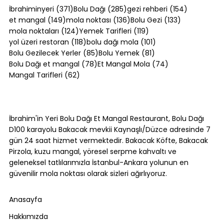
371 yazı
285 yazı
154 yazı
İbrahiminyeri
(371)
Bolu Dağı
(285)
gezi rehberi
(154)
149 yazı
136 yazı
133 yazı
et mangal
(149)
mola noktası
(136)
Bolu Gezi
(133)
124 yazı
119 yazı
mola noktaları
(124)
Yemek Tarifleri
(119)
118 yazı
101 yazı
yol üzeri restoran
(118)
bolu dağı mola
(101)
85 yazı
81 yazı
Bolu Gezilecek Yerler
(85)
Bolu Yemek
(81)
78 yazı
74 yazı
Bolu Dağı et mangal
(78)
Et Mangal Mola
(74)
62 yazı
Mangal Tarifleri
(62)
Akçakoca Deniz Rehberi [2026]:
Plajlar, Sezon Takvimi ve Gezi Planı
İbrahim'in Yeri Bolu Dağı Et Mangal Restaurant, Bolu Dağı
D100 karayolu Bakacak mevkii Kaynaşlı/Düzce adresinde 7
gün 24 saat hizmet vermektedir. Bakacak Köfte, Bakacak
Pirzola, kuzu mangal, yöresel serpme kahvaltı ve
geleneksel tatlılarımızla İstanbul-Ankara yolunun en
güvenilir mola noktası olarak sizleri ağırlıyoruz.
Anasayfa
Hakkımızda