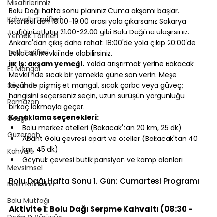
Misafirlerimiz
Bolu Dağı hafta sonu planınız Cuma akşamı başlar. 
Kahvaltı Tarifleri
İstanbul'dan 18:00-19:00 arası yola çıkarsanız Sakarya 
trafiğini atlatıp 21:00-22:00 gibi Bolu Dağı'na ulaşırsınız. 
Yemek Tarifleri
Ankara'dan çıkış daha rahat: 18:00'de yola çıkıp 20:00'de 
Tatlı Tarifleri
Bakacak Mevkii'nde olabilirsiniz.
İlk iş: akşam yemeği.
 Yolda atıştırmak yerine Bakacak 
Et Mangal
Mevkii'nde sıcak bir yemekle güne son verin. Meşe 
Seyahat
közünde pişmiş et mangal, sıcak çorba veya güveç; 
hangisini seçerseniz seçin, uzun sürüşün yorgunluğu 
Ramazan
birkaç lokmayla geçer.
Konaklama seçenekleri:
Gezgin
Bolu merkez otelleri (Bakacak'tan 20 km, 25 dk)
Güzergah
Abant Gölü çevresi apart ve oteller (Bakacak'tan 40 
km, 45 dk)
Kahvaltı
Göynük çevresi butik pansiyon ve kamp alanları
Mevsimsel
⠀
Bolu Dağı Hafta Sonu 1. Gün: Cumartesi Programı
Mola Noktaları
⠀
Bolu Mutfağı
Aktivite 1: Bolu Dağı Serpme Kahvaltı (08:30 - 
Doğa & Yürüyüş