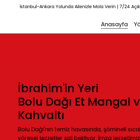
İstanbul-Ankara Yolunda Ailenizle Mola Verin | 7/24 Açı
Anasayfa
Y
İbrahim'in Yeri
Bolu Dağı Et Mangal 
Kahvaltı
Bolu Dağı'nın temiz havasında, şömineli sıc
yöresel lezzetler sizi bekliyor. İmza lezzetimi