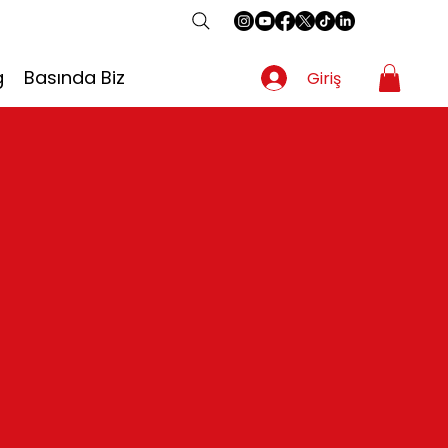
g
Basında Biz
Giriş