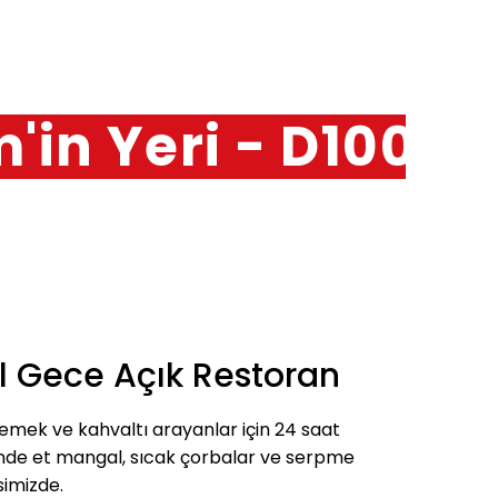
m'in Yeri - D100 Ü
l Gece Açık Restoran
mek ve kahvaltı arayanlar için 24 saat
ünde et mangal, sıcak çorbalar ve serpme
simizde.