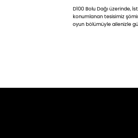
D100 Bolu Dağı üzerinde, 
konumlanan tesisimiz şömin
oyun bölümüyle ailenizle güv
Misafir Yorum
Google'da 4.5 Yıldız, Tripa
telerinde Yer Aldık. Bolu
Güvenini Kazandık. Siz De 
niş Yer Buldu.