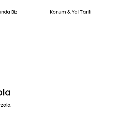
ında Biz
Konum & Yol Tarifi
ola
rzola.