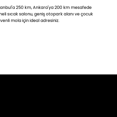
İstanbul'a 250 km, Ankara'ya 200 km mesafede
eli sıcak salonu, geniş otopark alanı ve çocuk
enli mola için ideal adresiniz.
ları
dvisor'da Üst Sıralarda. Binlerce Misafirimizin
Ailemize Katılın.