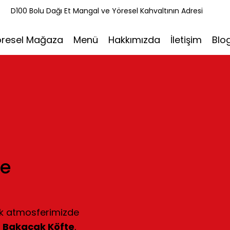
k
D100 Bolu Dağı Et Mangal ve Yöresel Kahvaltının Adresi
öresel Mağaza
Menü
Hakkımızda
İletişim
Blo
ve
ak atmosferimizde
z
Bakacak Köfte
,