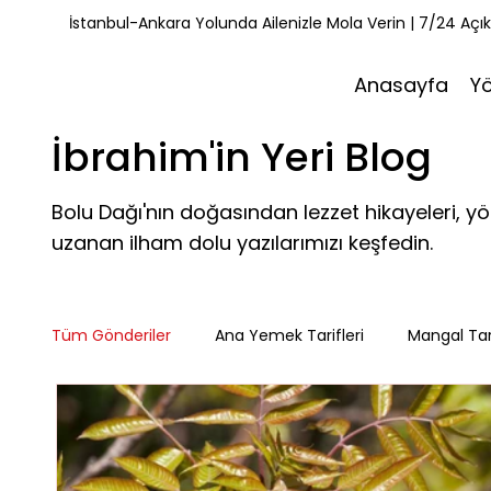
İstanbul-Ankara Yolunda Ailenizle Mola Verin | 7/24 Açı
Anasayfa
Y
İbrahim'in Yeri Blog
Bolu Dağı'nın doğasından lezzet hikayeleri, y
uzanan ilham dolu yazılarımızı keşfedin.
Tüm Gönderiler
Ana Yemek Tarifleri
Mangal Tari
Misafirlerimiz
Kahvaltı Tarifleri
Yemek Tarif