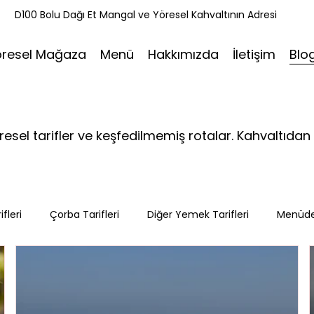
k
D100 Bolu Dağı Et Mangal ve Yöresel Kahvaltının Adresi
öresel Mağaza
Menü
Hakkımızda
İletişim
Blo
öresel tarifler ve keşfedilmemiş rotalar. Kahvaltı
fleri
Çorba Tarifleri
Diğer Yemek Tarifleri
Menüd
leri
Tatlı Tarifleri
Et Mangal
Seyahat
Ramaz