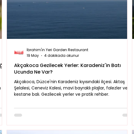
Doğa & Yürüyüş
Bakacak Mevkii
İbrahim'in Yeri Garden Restaurant
19 May
4 dakikada okunur
ğal
Akçakoca Gezilecek Yerler: Karadeniz'in Batı
Ucunda Ne Var?
Akçakoca, Düzce'nin Karadeniz kıyısındaki ilçesi. Aktaş
m
Şelalesi, Ceneviz Kalesi, mavi bayraklı plajlar, falezler ve
kestane balı. Gezilecek yerler ve pratik rehber.