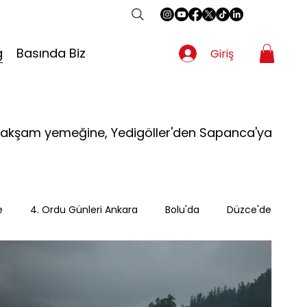
g
Basında Biz
Giriş
dan akşam yemeğine, Yedigöller'den Sapanca'ya
e
4. Ordu Günleri Ankara
Bolu'da
Düzce'de
an
Gezgin
Güzergah
Kahvaltı