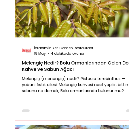
Mevsimsel
Mola Noktaları
Bolu Mutfağı
İbrahim'in Yeri Garden Restaurant
19 May
4 dakikada okunur
Melengiç Nedir? Bolu Ormanlarından Gelen Do
Kahve ve Sabun Ağacı
Melengiç (menengiç) nedir? Pistacia terebinthus —
yabani fıstık ailesi. Melengiç kahvesi nasıl yapılır, bıttı
sabunu ne demek, Bolu ormanlarında bulunur mu?