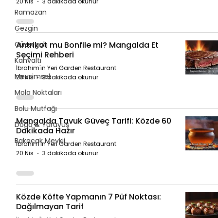
20 Nis
3 dakikada okunur
Ramazan
Gezgin
Güzergah
Antrikot mu Bonfile mi? Mangalda Et
Seçimi Rehberi
Kahvaltı
İbrahim'in Yeri Garden Restaurant
Mevsimsel
20 Nis
3 dakikada okunur
Mola Noktaları
Bolu Mutfağı
Mangalda Tavuk Güveç Tarifi: Közde 60
Doğa & Yürüyüş
Dakikada Hazır
Bakacak Mevkii
İbrahim'in Yeri Garden Restaurant
20 Nis
3 dakikada okunur
Közde Köfte Yapmanın 7 Püf Noktası:
Dağılmayan Tarif