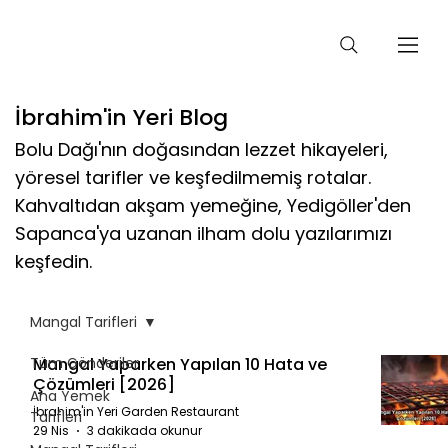
İbrahim'in Yeri Blog
Bolu Dağı'nın doğasından lezzet hikayeleri,
yöresel tarifler ve keşfedilmemiş rotalar.
Kahvaltıdan akşam yemeğine, Yedigöller'den
Sapanca'ya uzanan ilham dolu yazılarımızı
keşfedin.
Mangal Tarifleri
Tüm Gönderiler
Mangal Yaparken Yapılan 10 Hata ve
Çözümleri [2026]
Ana Yemek
İbrahim'in Yeri Garden Restaurant
Tarifleri
29 Nis
3 dakikada okunur