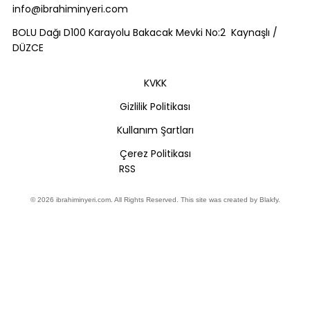
info@ibrahiminyeri.com
BOLU Dağı D100 Karayolu Bakacak Mevki No:2 Kaynaşlı /
DÜZCE
KVKK
Gizlilik Politikası
Kullanım Şartları
Çerez Politikası
RSS
© 2026
ibrahiminyeri.com
. All Rights Reserved. This site was created by
Blakfy
.