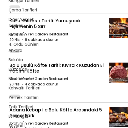
Mangal Tarifleri
Çorba Tarifleri
Diğer Yemek
Kuzu Külbastı Tarifi: Yumuşacık
Tarifleri
Pişirmenin 5 Sırrı
İbrahim'in Yeri Garden Restaurant
Menüde
20 Nis
6 dakikada okunur
4. Ordu Günleri
Ankara
Bolu'da
Bolu Usulü Köfte Tarifi: Kıvırcık Kuzudan El
Düzce'de
Yapımı Köfte
Misafirlerimiz
İbrahim'in Yeri Garden Restaurant
20 Nis
4 dakikada okunur
Kahvaltı Tarifleri
Yemek Tarifleri
Tatlı Tarifleri
Adana Kebap ile Bolu Köfte Arasındaki 5
Temel Fark
Et Mangal
İbrahim'in Yeri Garden Restaurant
Seyahat