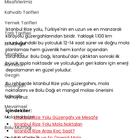
Misafirlerimiz
Kahvaltı Tarifleri
Yemek Tarifleri
İstanbul Rize yolu, Türkiye'nin en uzun ve en manzaralı 
Tatlı Tarifleri
karayolu güzergahlarından biridir. Yaklaşık 1.100 km 
uzunluğundaki bu yolculuk 12-14 saat sürer ve doğru mola 
Et Mangal
planlaması hem güvenlik hem konfor açısından 
Seyahat
zorunludur. Bolu Dağı, İstanbul'dan çıktıktan sonraki ilk 
büyük mola noktasıdır ve yolculuğun geri kalanı için enerji 
Ramazan
depolamanın en güzel yoludur.
Gezgin
Bu rehberde İstanbul Rize yolu güzergahını, mola 
Güzergah
noktalarını ve Bolu Dağı et mangal molası önerisini 
Kahvaltı
sunuyoruz.
Mevsimsel
İçindekiler:
Mola Noktaları
İstanbul Rize Yolu Güzergahı ve Mesafe
İstanbul Rize Yolu Mola Noktaları
Bolu Mutfağı
İstanbul Rize Arası Kaç Saat?
Bolu Dağı: İlk ve En Önemli Mola
Doğa & Yürüyüş