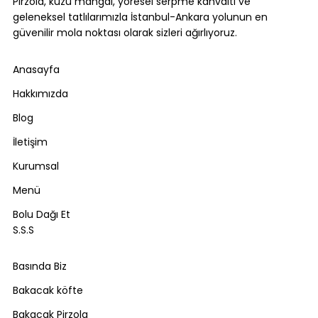
Pirzola, kuzu mangal, yöresel serpme kahvaltı ve
geleneksel tatlılarımızla İstanbul-Ankara yolunun en
güvenilir mola noktası olarak sizleri ağırlıyoruz.
Anasayfa
Hakkımızda
Blog
İletişim
Kurumsal
Menü
Bolu Dağı Et
S.S.S
Basında Biz
Bakacak köfte
Bakacak Pirzola