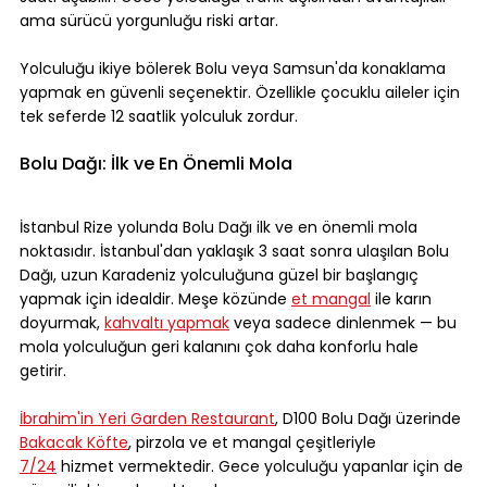
ama sürücü yorgunluğu riski artar.
Yolculuğu ikiye bölerek Bolu veya Samsun'da konaklama 
yapmak en güvenli seçenektir. Özellikle çocuklu aileler için 
tek seferde 12 saatlik yolculuk zordur.
Bolu Dağı: İlk ve En Önemli Mola
İstanbul Rize yolunda Bolu Dağı ilk ve en önemli mola 
noktasıdır. İstanbul'dan yaklaşık 3 saat sonra ulaşılan Bolu 
Dağı, uzun Karadeniz yolculuğuna güzel bir başlangıç 
yapmak için idealdir. Meşe közünde 
et mangal
 ile karın 
doyurmak, 
kahvaltı yapmak
 veya sadece dinlenmek — bu 
mola yolculuğun geri kalanını çok daha konforlu hale 
getirir.
İbrahim'in Yeri Garden Restaurant
, D100 Bolu Dağı üzerinde 
Bakacak Köfte
, pirzola ve et mangal çeşitleriyle 
7/24
 hizmet vermektedir. Gece yolculuğu yapanlar için de 