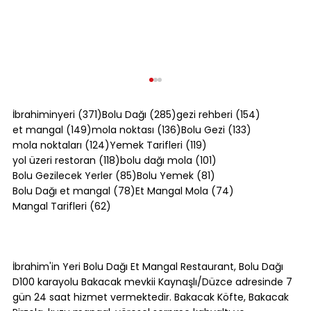
371 yazı
285 yazı
154 yazı
İbrahiminyeri
(371)
Bolu Dağı
(285)
gezi rehberi
(154)
149 yazı
136 yazı
133 yazı
et mangal
(149)
mola noktası
(136)
Bolu Gezi
(133)
124 yazı
119 yazı
mola noktaları
(124)
Yemek Tarifleri
(119)
118 yazı
101 yazı
yol üzeri restoran
(118)
bolu dağı mola
(101)
85 yazı
81 yazı
Bolu Gezilecek Yerler
(85)
Bolu Yemek
(81)
78 yazı
74 yazı
Bolu Dağı et mangal
(78)
Et Mangal Mola
(74)
62 yazı
Mangal Tarifleri
(62)
Bolu Dağı'nda Canlı Mangal Yapılan
Tek Yer: Bakacak Mevkii [2026]
İbrahim'in Yeri Bolu Dağı Et Mangal Restaurant, Bolu Dağı
D100 karayolu Bakacak mevkii Kaynaşlı/Düzce adresinde 7
gün 24 saat hizmet vermektedir. Bakacak Köfte, Bakacak