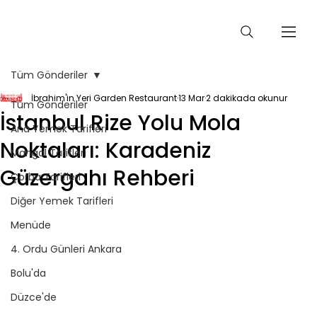
Tüm Gönderiler
İbrahim'in Yeri Garden Restaurant
13 Mar
2 dakikada okunur
Tüm Gönderiler
İstanbul Rize Yolu Mola
Ana Yemek Tarifleri
Noktaları: Karadeniz
Mangal Tarifleri
Güzergahı Rehberi
Çorba Tarifleri
Diğer Yemek Tarifleri
Menüde
4. Ordu Günleri Ankara
Bolu'da
Düzce'de