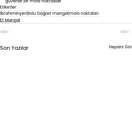
güvenilir bir mola noktasıdır.
Etiketler:
İbrahiminyeri
Bolu Dağı
et mangal
mola noktaları
Et Mangal
Hepsini Gör
Son Yazılar