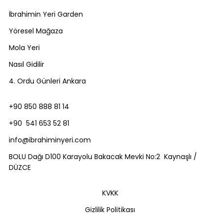
İbrahimin Yeri Garden
Yöresel Mağaza
Mola Yeri
Nasıl Gidilir
4. Ordu Günleri Ankara
+90 850 888 81 14
+90 541 653 52 81
info@ibrahiminyeri.com
BOLU Dağı D100 Karayolu Bakacak Mevki No:2 Kaynaşlı /
DÜZCE
KVKK
Gizlilik Politikası