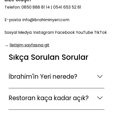
Telefon: 0850 888 81 14 | 0541 653 52 81
E-posta:
info@ibrahiminyeri.com
Sosyal Medya:
Instagram
Facebook
YouTube
TikTok
→
İletişim sayfasına git
Sıkça Sorulan Sorular
İbrahim'in Yeri nerede?
İbrahim'in Yeri, Bolu Dağı D100 karayolu üzerinde
Bakacak mevkiinde yer almaktadır.
Restoran kaça kadar açık?
Kaynaşlı/Düzce sınırları içindeki restoranımız
İstanbul'a 250 km, Ankara'ya 230 km
Restoranımız 7 gün 24 saat kesintisiz hizmet