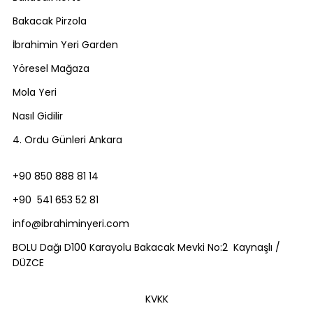
Bakacak Pirzola
İbrahimin Yeri Garden
Yöresel Mağaza
Mola Yeri
Nasıl Gidilir
4. Ordu Günleri Ankara
+90 850 888 81 14
+90 541 653 52 81
info@ibrahiminyeri.com
BOLU Dağı D100 Karayolu Bakacak Mevki No:2 Kaynaşlı /
DÜZCE
KVKK