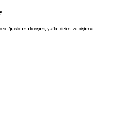
şı
ırlığı, ıslatma karışımı, yufka dizimi ve pişirme 
.