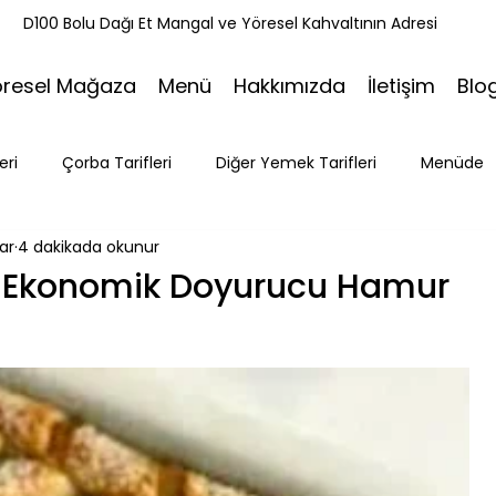
k
D100 Bolu Dağı Et Mangal ve Yöresel Kahvaltının Adresi
öresel Mağaza
Menü
Hakkımızda
İletişim
Blo
eri
Çorba Tarifleri
Diğer Yemek Tarifleri
Menüde
ar
4 dakikada okunur
ri
Tatlı Tarifleri
Et Mangal
Seyahat
Ramazan
fi: Ekonomik Doyurucu Hamur
Bakacak Mevkii