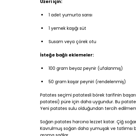
Üzeri için:
1 adet yumurta sarısı
1 yemek kaşığı süt
Susam veya çörek otu
İsteğe bağlı eklemeler:
100 gram beyaz peynir (ufalanmış)
50 gram kaşar peyniri (rendelenmiş)
Patates seçimi patatesli börek tarifinin başarı
patatesi) püre için daha uygundur. Bu patate
Yeni patates sulu olduğundan tercih edilmeme
Soğan patates harcına lezzet katar. Çiğ soğan
Kavrulmuş soğan daha yumuşak ve tatlımsı bir 
aroma sağlar.