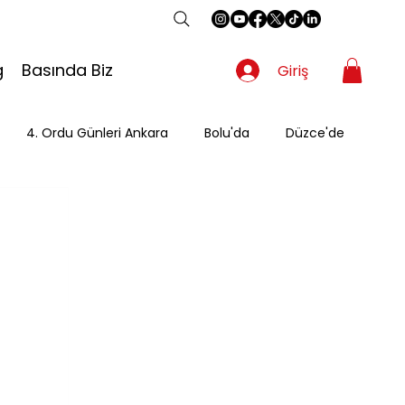
g
Basında Biz
Giriş
4. Ordu Günleri Ankara
Bolu'da
Düzce'de
Gezgin
Güzergah
Kahvaltı
Mevsimsel