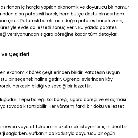
 hazırlanan iç harçla yapılan ekonomik ve doyurucu bir hamur 
tlerinden olan patatesli börek, hem bütçe dostu olması hem 
 çıkar. Patatesli börek tarifi doğru patates harcı kıvamı, 
üresiyle evde da lezzetli sonuç verir. Bu yazıda patates 
reği versiyonundan sigara böreğine kadar tüm detayları 
 ve Çeşitleri
en ekonomik börek çeşitlerinden biridir. Patatesin uygun 
tu bir seçenek haline getirir. Öğrenci evlerinden köy 
rek, herkesin bildiği ve sevdiği bir lezzettir.
üğüdür. Tepsi böreği, kol böreği, sigara böreği ve el açması 
 veya tavada kızartılabilir. Her yöntem farklı bir doku ve lezzet 
yemeyen veya et tüketimini azaltmak isteyenler için ideal bir 
nerji sağlarken, yufkanın da katkısıyla doyurucu bir öğün 