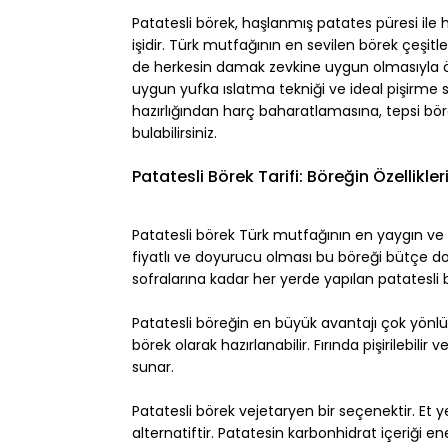
Patatesli börek, haşlanmış patates püresi ile
işidir. Türk mutfağının en sevilen börek çeşi
de herkesin damak zevkine uygun olmasıyla öne
uygun yufka ıslatma tekniği ve ideal pişirme s
hazırlığından harç baharatlamasına, tepsi bö
bulabilirsiniz.
Patatesli Börek Tarifi: Böreğin Özellikleri
Patatesli börek Türk mutfağının en yaygın ve 
fiyatlı ve doyurucu olması bu böreği bütçe dos
sofralarına kadar her yerde yapılan patatesli bö
Patatesli böreğin en büyük avantajı çok yönlül
börek olarak hazırlanabilir. Fırında pişirilebilir
sunar.
Patatesli börek vejetaryen bir seçenektir. Et 
alternatiftir. Patatesin karbonhidrat içeriği e