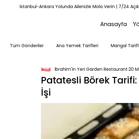
İstanbul-Ankara Yolunda Ailenizle Mola Verin | 7/24 Açı
Anasayfa
Y
Tüm Gönderiler
Ana Yemek Tarifleri
Mangal Tarifl
İbrahim'in Yeri Garden Restaurant
20 M
Misafirlerimiz
Kahvaltı Tarifleri
Yemek Tarifle
Patatesli Börek Tari
İşi
Mola Noktaları
Bolu Mutfağı
Doğa & Yürüyüş