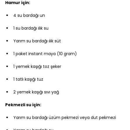
Hamur için:
4 su bardağı un
1 su bardağı ılık su
Yarım su bardağı ılık süt
1 paket instant maya (10 gram)
1 yemek kaşığı toz şeker
1 tatlı kaşığı tuz
2 yemek kaşığı sıvı yağ
Pekmezli su için:
Yarım su bardağı üzüm pekmezi veya dut pekmezi