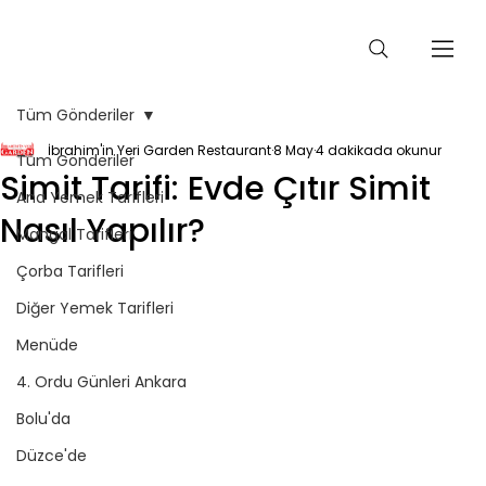
Tüm Gönderiler
İbrahim'in Yeri Garden Restaurant
8 May
4 dakikada okunur
Tüm Gönderiler
Simit Tarifi: Evde Çıtır Simit
Ana Yemek Tarifleri
Nasıl Yapılır?
Mangal Tarifleri
Çorba Tarifleri
Diğer Yemek Tarifleri
Menüde
4. Ordu Günleri Ankara
Bolu'da
Düzce'de