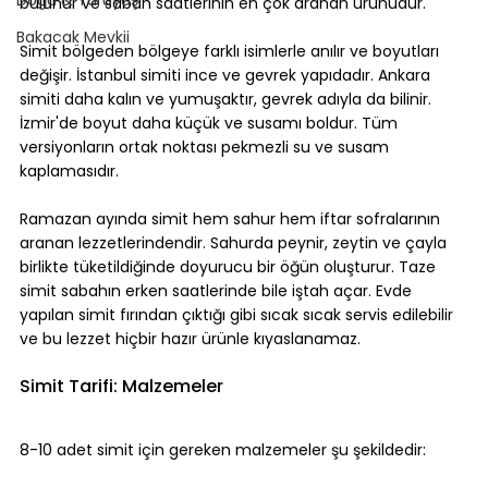
bulunur ve sabah saatlerinin en çok aranan ürünüdür.
Bakacak Mevkii
Simit bölgeden bölgeye farklı isimlerle anılır ve boyutları 
değişir. İstanbul simiti ince ve gevrek yapıdadır. Ankara 
simiti daha kalın ve yumuşaktır, gevrek adıyla da bilinir. 
İzmir'de boyut daha küçük ve susamı boldur. Tüm 
versiyonların ortak noktası pekmezli su ve susam 
kaplamasıdır.
Ramazan ayında simit hem sahur hem iftar sofralarının 
aranan lezzetlerindendir. Sahurda peynir, zeytin ve çayla 
birlikte tüketildiğinde doyurucu bir öğün oluşturur. Taze 
simit sabahın erken saatlerinde bile iştah açar. Evde 
yapılan simit fırından çıktığı gibi sıcak sıcak servis edilebilir 
ve bu lezzet hiçbir hazır ürünle kıyaslanamaz.
Simit Tarifi: Malzemeler
8-10 adet simit için gereken malzemeler şu şekildedir: