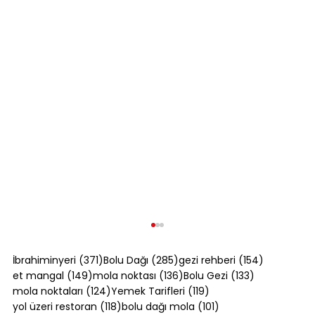
371 yazı
285 yazı
154 yazı
İbrahiminyeri
(371)
Bolu Dağı
(285)
gezi rehberi
(154)
149 yazı
136 yazı
133 yazı
et mangal
(149)
mola noktası
(136)
Bolu Gezi
(133)
124 yazı
119 yazı
mola noktaları
(124)
Yemek Tarifleri
(119)
118 yazı
101 yazı
yol üzeri restoran
(118)
bolu dağı mola
(101)