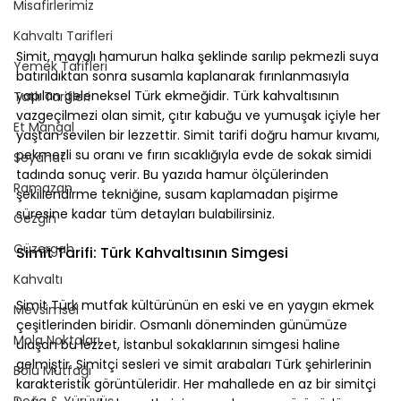
Misafirlerimiz
Kahvaltı Tarifleri
Simit, mayalı hamurun halka şeklinde sarılıp pekmezli suya 
Yemek Tarifleri
batırıldıktan sonra susamla kaplanarak fırınlanmasıyla 
yapılan geleneksel Türk ekmeğidir. Türk kahvaltısının 
Tatlı Tarifleri
vazgeçilmezi olan simit, çıtır kabuğu ve yumuşak içiyle her 
Et Mangal
yaştan sevilen bir lezzettir. Simit tarifi doğru hamur kıvamı, 
pekmezli su oranı ve fırın sıcaklığıyla evde de sokak simidi 
Seyahat
tadında sonuç verir. Bu yazıda hamur ölçülerinden 
Ramazan
şekillendirme tekniğine, susam kaplamadan pişirme 
süresine kadar tüm detayları bulabilirsiniz.
Gezgin
Güzergah
Simit Tarifi: Türk Kahvaltısının Simgesi
Kahvaltı
Simit Türk mutfak kültürünün en eski ve en yaygın ekmek 
Mevsimsel
çeşitlerinden biridir. Osmanlı döneminden günümüze 
Mola Noktaları
ulaşan bu lezzet, İstanbul sokaklarının simgesi haline 
gelmiştir. Simitçi sesleri ve simit arabaları Türk şehirlerinin 
Bolu Mutfağı
karakteristik görüntüleridir. Her mahallede en az bir simitçi 
Doğa & Yürüyüş