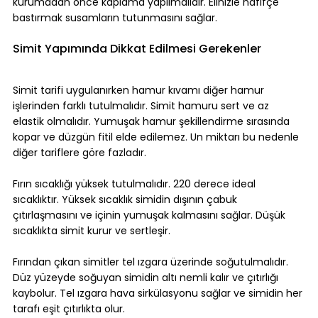
kurumadan önce kaplama yapılmalıdır. Elinizle hafifçe 
bastırmak susamların tutunmasını sağlar.
Simit Yapımında Dikkat Edilmesi Gerekenler
Simit tarifi uygulanırken hamur kıvamı diğer hamur 
işlerinden farklı tutulmalıdır. Simit hamuru sert ve az 
elastik olmalıdır. Yumuşak hamur şekillendirme sırasında 
kopar ve düzgün fitil elde edilemez. Un miktarı bu nedenle 
diğer tariflere göre fazladır.
Fırın sıcaklığı yüksek tutulmalıdır. 220 derece ideal 
sıcaklıktır. Yüksek sıcaklık simidin dışının çabuk 
çıtırlaşmasını ve içinin yumuşak kalmasını sağlar. Düşük 
sıcaklıkta simit kurur ve sertleşir.
Fırından çıkan simitler tel ızgara üzerinde soğutulmalıdır. 
Düz yüzeyde soğuyan simidin altı nemli kalır ve çıtırlığı 
kaybolur. Tel ızgara hava sirkülasyonu sağlar ve simidin her 
tarafı eşit çıtırlıkta olur.