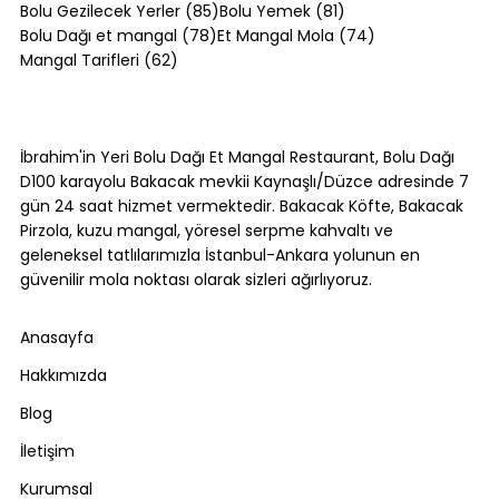
85 yazı
81 yazı
Bolu Gezilecek Yerler
(85)
Bolu Yemek
(81)
78 yazı
74 yazı
Bolu Dağı et mangal
(78)
Et Mangal Mola
(74)
62 yazı
Mangal Tarifleri
(62)
Fıstıklı Baklava Tarifi: Evde Fıstıklı
Baklava Nasıl Yapılır?
İbrahim'in Yeri Bolu Dağı Et Mangal Restaurant, Bolu Dağı
D100 karayolu Bakacak mevkii Kaynaşlı/Düzce adresinde 7
gün 24 saat hizmet vermektedir. Bakacak Köfte, Bakacak
Pirzola, kuzu mangal, yöresel serpme kahvaltı ve
geleneksel tatlılarımızla İstanbul-Ankara yolunun en
güvenilir mola noktası olarak sizleri ağırlıyoruz.
Anasayfa
Hakkımızda
Blog
İletişim
Kurumsal