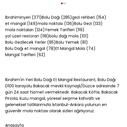
371 yazı
285 yazı
154 yazı
İbrahiminyeri
(371)
Bolu Dağı
(285)
gezi rehberi
(154)
149 yazı
136 yazı
133 yazı
et mangal
(149)
mola noktası
(136)
Bolu Gezi
(133)
124 yazı
119 yazı
mola noktaları
(124)
Yemek Tarifleri
(119)
118 yazı
101 yazı
yol üzeri restoran
(118)
bolu dağı mola
(101)
85 yazı
81 yazı
Bolu Gezilecek Yerler
(85)
Bolu Yemek
(81)
78 yazı
74 yazı
Bolu Dağı et mangal
(78)
Et Mangal Mola
(74)
62 yazı
Mangal Tarifleri
(62)
Kol Böreği Tarifi: Evde Kol Böreği Nasıl
Yapılır?
İbrahim'in Yeri Bolu Dağı Et Mangal Restaurant, Bolu Dağı
D100 karayolu Bakacak mevkii Kaynaşlı/Düzce adresinde 7
gün 24 saat hizmet vermektedir. Bakacak Köfte, Bakacak
Pirzola, kuzu mangal, yöresel serpme kahvaltı ve
geleneksel tatlılarımızla İstanbul-Ankara yolunun en
güvenilir mola noktası olarak sizleri ağırlıyoruz.
Anasayfa