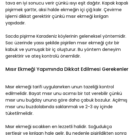
tava en iyi sonucu verir çünkü ısıyı eşit dağıtır. Kapak kapalı 
pişirmek şarttır, aksi halde ekmeğin içi çiğ kalır. Çevirme 
işlemi dikkat gerektirir çünkü mısır ekmeği kırılgan 
yapıdadır.
Sacda pişirme Karadeniz köylerinin geleneksel yöntemidir. 
Sac üzerinde yassı şekilde pişirilen mısır ekmeği çıtır bir 
kabuk ve yumuşak bir iç oluşturur. Bu yöntem deneyim 
gerektirir ve ateş kontrolü önemlidir.
Mısır Ekmeği Yapımında Dikkat Edilmesi Gerekenler
Mısır ekmeği tarifi uygulanırken unun tazeliği kontrol 
edilmelidir. Bayat mısır unu acımsı bir tat verebilir çünkü 
mısır unu buğday ununa göre daha çabuk bozulur. Açılmış 
mısır unu buzdolabında saklanmalı ve 2-3 ay içinde 
tüketilmelidir.
Mısır ekmeği sıcakken en lezzetli halidir. Soğudukça 
sertleşir ve kırılgan hale gelir. Bu nedenle pişirildikten sonra 