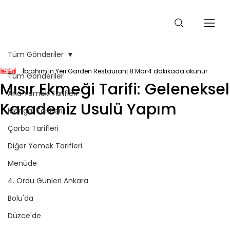
Tüm Gönderiler
İbrahim'in Yeri Garden Restaurant
8 Mar
4 dakikada okunur
Tüm Gönderiler
Mısır Ekmeği Tarifi: Geleneksel
Ana Yemek Tarifleri
Karadeniz Usulü Yapım
Mangal Tarifleri
Çorba Tarifleri
Diğer Yemek Tarifleri
Menüde
4. Ordu Günleri Ankara
Bolu'da
Düzce'de