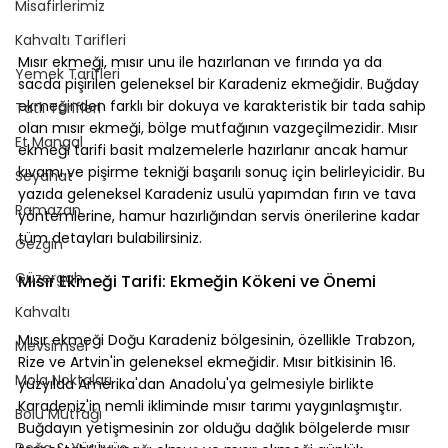
Misafirlerimiz
Kahvaltı Tarifleri
Mısır ekmeği, mısır unu ile hazırlanan ve fırında ya da 
Yemek Tarifleri
sacda pişirilen geleneksel bir Karadeniz ekmeğidir. Buğday 
ekmeğinden farklı bir dokuya ve karakteristik bir tada sahip 
Tatlı Tarifleri
olan mısır ekmeği, bölge mutfağının vazgeçilmezidir. Mısır 
Et Mangal
ekmeği tarifi basit malzemelerle hazırlanır ancak hamur 
kıvamı ve pişirme tekniği başarılı sonuç için belirleyicidir. Bu 
Seyahat
yazıda geleneksel Karadeniz usulü yapımdan fırın ve tava 
Ramazan
yöntemlerine, hamur hazırlığından servis önerilerine kadar 
tüm detayları bulabilirsiniz.
Gezgin
Güzergah
Mısır Ekmeği Tarifi: Ekmeğin Kökeni ve Önemi
Kahvaltı
Mısır ekmeği Doğu Karadeniz bölgesinin, özellikle Trabzon, 
Mevsimsel
Rize ve Artvin'in geleneksel ekmeğidir. Mısır bitkisinin 16. 
Mola Noktaları
yüzyılda Amerika'dan Anadolu'ya gelmesiyle birlikte 
Karadeniz'in nemli ikliminde mısır tarımı yaygınlaşmıştır. 
Bolu Mutfağı
Buğdayın yetişmesinin zor olduğu dağlık bölgelerde mısır 
Doğa & Yürüyüş