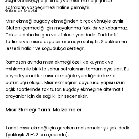
temel tahıl kaynağı olmuş ve mısır ekmeği günlük 
sofraların vazgeçilmezi haline gelmiştir.
Bakacak Mevkii
Mısır ekmeği buğday ekmeğinden birçok yönüyle ayrılır. 
Gluten içermediği için mayalanma farklıdır ve kabarmaz. 
Dokusu daha kırılgan ve ufalanır yapıdadır. Tadı hafif 
tatlımsı ve mısıra özgü bir aromaya sahiptir. Sıcakken en 
lezzetli halidir ve soğudukça sertleşir.
Ramazan ayında mısır ekmeği özellikle kuymak ve 
mıhlama ile birlikte sahur sofralarının tamamlayıcısıdır. Bu 
peynirli yemekler mısır ekmeği ile yendiğinde lezzet 
bütünlüğü oluşur. Mısır ekmeğinin doyurucu yapısı uzun 
açlık saatlerinde tok tutar. Buğday ekmeğine alternatif 
arayanlar için de sağlıklı bir seçenektir.
Mısır Ekmeği Tarifi: Malzemeler
1 adet mısır ekmeği için gereken malzemeler şu şekildedir 
(yaklaşık 20-22 cm çapında):