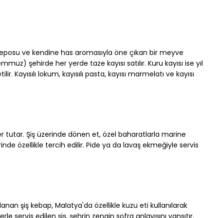
 deposu ve kendine has aromasıyla öne çıkan bir meyve 
uz) şehirde her yerde taze kayısı satılır. Kuru kayısı ise yıl 
r. Kayısılı lokum, kayısılı pasta, kayısı marmelatı ve kayısı 
er tutar. Şiş üzerinde dönen et, özel baharatlarla marine 
nde özellikle tercih edilir. Pide ya da lavaş ekmeğiyle servis 
anan şiş kebap, Malatya'da özellikle kuzu eti kullanılarak 
erle servis edilen şiş, şehrin zengin sofra anlayışını yansıtır.