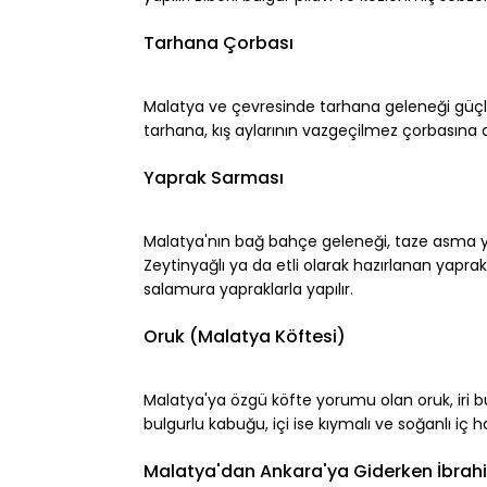
⠀
Tarhana Çorbası
⠀
Malatya ve çevresinde tarhana geleneği güçlü
tarhana, kış aylarının vazgeçilmez çorbasına dö
⠀
Yaprak Sarması
⠀
Malatya'nın bağ bahçe geleneği, taze asma ya
Zeytinyağlı ya da etli olarak hazırlanan yaprak
salamura yapraklarla yapılır.
⠀
Oruk (Malatya Köftesi)
⠀
Malatya'ya özgü köfte yorumu olan oruk, iri bulgu
bulgurlu kabuğu, içi ise kıymalı ve soğanlı iç h
⠀
Malatya'dan Ankara'ya Giderken İbrahi