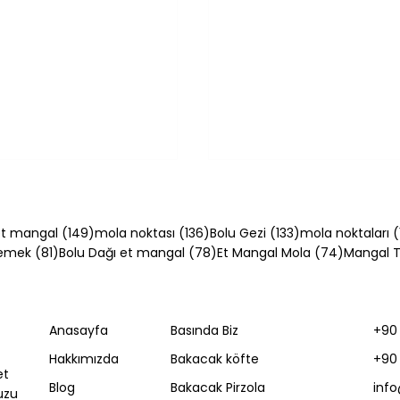
54 yazı
149 yazı
136 yazı
133 yazı
t mangal
(149)
mola noktası
(136)
Bolu Gezi
(133)
mola noktaları
(
81 yazı
78 yazı
74 yazı
Yemek
(81)
Bolu Dağı et mangal
(78)
Et Mangal Mola
(74)
Mangal Ta
Anasayfa
Basında Biz
+90 
ği Tarifi: Evde Kol
Fıstıklı Baklava Tarifi
Hakkımızda
Bakacak köfte
+90 
asıl Yapılır?
Fıstıklı Baklava Nasıl
et
Yapılır?
Blog
Bakacak Pirzola
inf
uzu