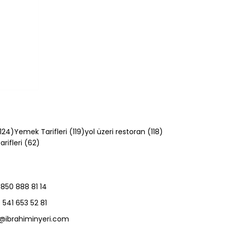
124 yazı
119 yazı
118 yazı
124)
Yemek Tarifleri
(119)
yol üzeri restoran
(118)
62 yazı
rifleri
(62)
850 888 81 14
: Evde
541 653 52 81
o@ibrahiminyeri.com