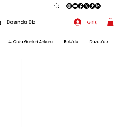
g
Basında Biz
Giriş
4. Ordu Günleri Ankara
Bolu'da
Düzce'de
Gezgin
Güzergah
Kahvaltı
Mevsimsel