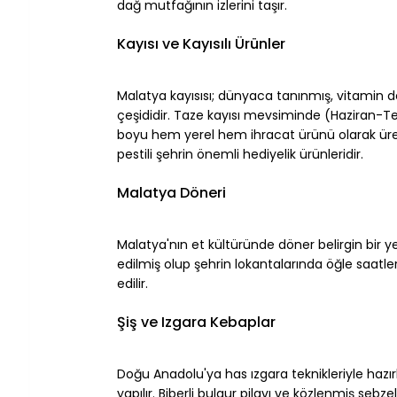
dağ mutfağının izlerini taşır.
⠀
Kayısı ve Kayısılı Ürünler
⠀
Malatya kayısısı; dünyaca tanınmış, vitamin
çeşididir. Taze kayısı mevsiminde (Haziran-Temm
boyu hem yerel hem ihracat ürünü olarak üretili
pestili şehrin önemli hediyelik ürünleridir.
⠀
Malatya Döneri
⠀
Malatya'nın et kültüründe döner belirgin bir y
edilmiş olup şehrin lokantalarında öğle saatleri
edilir.
⠀
Şiş ve Izgara Kebaplar
⠀
Doğu Anadolu'ya has ızgara teknikleriyle hazırl
yapılır. Biberli bulgur pilavı ve közlenmiş sebzel