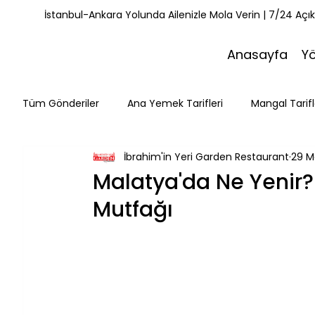
İstanbul-Ankara Yolunda Ailenizle Mola Verin | 7/24 Açı
Anasayfa
Y
Tüm Gönderiler
Ana Yemek Tarifleri
Mangal Tarifl
İbrahim'in Yeri Garden Restaurant
29 M
Misafirlerimiz
Kahvaltı Tarifleri
Yemek Tarifle
Malatya'da Ne Yenir
Mutfağı
Mola Noktaları
Bolu Mutfağı
Doğa & Yürüyüş