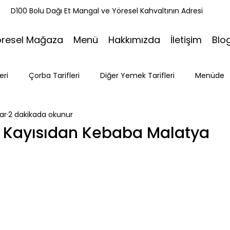
k
D100 Bolu Dağı Et Mangal ve Yöresel Kahvaltının Adresi
öresel Mağaza
Menü
Hakkımızda
İletişim
Blo
eri
Çorba Tarifleri
Diğer Yemek Tarifleri
Menüde
ar
2 dakikada okunur
ri
Tatlı Tarifleri
Et Mangal
Seyahat
Ramazan
? Kayısıdan Kebaba Malatya
Bakacak Mevkii