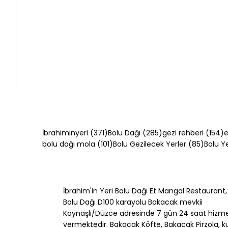
371 yazı
285 yazı
1
İbrahiminyeri
(371)
Bolu Dağı
(285)
gezi rehberi
(154)
e
101 yazı
85 yazı
bolu dağı mola
(101)
Bolu Gezilecek Yerler
(85)
Bolu 
İbrahim'in Yeri Bolu Dağı Et Mangal Restaurant,
Simit Tarifi: Evde Çıtır Simit
Kol Böre
Bolu Dağı D100 karayolu Bakacak mevkii
Nasıl Yapılır?
Böreği N
Kaynaşlı/Düzce adresinde 7 gün 24 saat hizm
vermektedir. Bakacak Köfte, Bakacak Pirzola, k