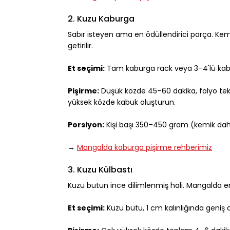
2. Kuzu Kaburga
Sabır isteyen ama en ödüllendirici parça. Kemi
getirilir.
Et seçimi:
 Tam kaburga rack veya 3–4'lü kabur
Pişirme:
 Düşük közde 45–60 dakika, folyo te
yüksek közde kabuk oluşturun.
Porsiyon:
 Kişi başı 350–450 gram (kemik dahi
→ 
Mangalda kaburga pişirme rehberimiz
3. Kuzu Külbastı
Kuzu butun ince dilimlenmiş hali. Mangalda en h
Et seçimi:
 Kuzu butu, 1 cm kalınlığında geniş di