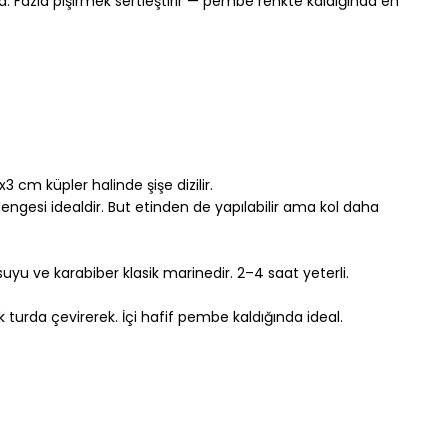
 Fazla pişirmek sertleştirir — pembe renkte kaldığında en 
3 cm küpler halinde şişe dizilir.
 dengesi idealdir. But etinden de yapılabilir ama kol daha 
suyu ve karabiber klasik marinedir. 2–4 saat yeterli.
 turda çevirerek. İçi hafif pembe kaldığında ideal.