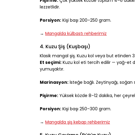
Pişirme:
 Çok yüksek közde toplam 4–6 dakika.
lezzetlidir.
Porsiyon:
 Kişi başı 200–250 gram.
→ 
Mangalda külbastı rehberimiz
4. Kuzu Şiş (Kuşbaşı)
Klasik mangal şiş. Kuzu kol veya but etinden 3x
Et seçimi:
 Kuzu kol eti tercih edilir — yağ-et
yumuşaktır.
Marinasyon:
 İsteğe bağlı. Zeytinyağı, soğan 
Pişirme:
 Yüksek közde 8–12 dakika, her çeyrek
Porsiyon:
 Kişi başı 250–300 gram.
→ 
Mangalda şiş kebap rehberimiz