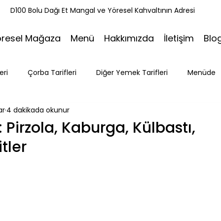
k
D100 Bolu Dağı Et Mangal ve Yöresel Kahvaltının Adresi
öresel Mağaza
Menü
Hakkımızda
İletişim
Blo
eri
Çorba Tarifleri
Diğer Yemek Tarifleri
Menüde
ar
4 dakikada okunur
ri
Tatlı Tarifleri
Et Mangal
Seyahat
Ramazan
Pirzola, Kaburga, Külbastı,
tler
Bakacak Mevkii