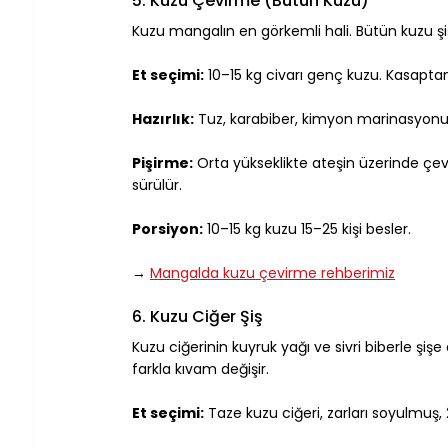
5. Kuzu Çevirme (Bütün Kuzu)
Kuzu mangalın en görkemli hali. Bütün kuzu ş
Et seçimi:
 10–15 kg civarı genç kuzu. Kasaptan
Hazırlık:
 Tuz, karabiber, kimyon marinasyonu. 
Pişirme:
 Orta yükseklikte ateşin üzerinde çe
sürülür.
Porsiyon:
 10–15 kg kuzu 15–25 kişi besler.
→ 
Mangalda kuzu çevirme rehberimiz
6. Kuzu Ciğer Şiş
Kuzu ciğerinin kuyruk yağı ve sivri biberle şişe
farkla kıvam değişir.
Et seçimi:
 Taze kuzu ciğeri, zarları soyulmuş,