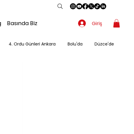
g
Basında Biz
Giriş
4. Ordu Günleri Ankara
Bolu'da
Düzce'de
Gezgin
Güzergah
Kahvaltı
Mevsimsel