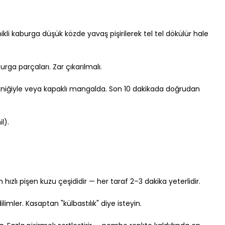
kli kaburga düşük közde yavaş pişirilerek tel tel dökülür hale 
ga parçaları. Zar çıkarılmalı.
kniğiyle veya kapaklı mangalda. Son 10 dakikada doğrudan 
l).
ızlı pişen kuzu çeşididir — her taraf 2–3 dakika yeterlidir.
limler. Kasaptan "külbastılık" diye isteyin.