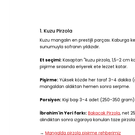
1. Kuzu Pirzola
Kuzu mangalın en prestijli parçası. Kaburga kemi
sunumuyla sofranın yıldızıdır.
Et seçimi:
 Kasaptan "kuzu pirzola, 1,5–2 cm ka
pişirme sırasında eriyerek ete lezzet katar.
Pişirme:
 Yüksek közde her taraf 3–4 dakika 
mangaldan aldıktan hemen sonra serpme.
Porsiyon:
 Kişi başı 3–4 adet (250–350 gram)
İbrahim'in Yeri farkı:
Bakacak Pirzola
, net 2
alındıktan sonra ızgaraya konulan taze pirzola
→ 
Mangalda pirzola pişirme rehberimiz