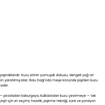
apraklarıdır. Kuzu etinin yumuşak dokusu, dengeli yağ-et 
 yaratılmış kılar. Bolu Dağı'nda meşe közünde pişirilen kuzu 
 eder.
i — pirzoladan kaburgaya, külbastıdan kuzu çevirmeye — tek 
it için et seçimi, hazırlık, pişirme tekniği, süre ve porsiyon 