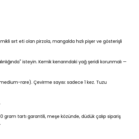
kli sırt eti olan pirzola, mangalda hızlı pişer ve gösterişli 
lınlığında" isteyin. Kemik kenarındaki yağ şeridi korunmalı — 
(medium-rare). Çevirme sayısı: sadece 1 kez. Tuzu 
.
50 gram tartı garantili, meşe közünde, düdük çalıp sipariş 
.