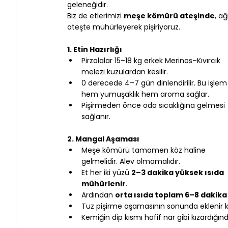
geleneğidir. 
Biz de etlerimizi 
meşe kömürü ateşinde
, ağ
ateşte mühürleyerek pişiriyoruz.
1. Etin Hazırlığı
Pirzolalar 15–18 kg erkek Merinos–Kıvırcık 
melezi kuzulardan kesilir.
0 derecede 4–7 gün dinlendirilir. Bu işlem
hem yumuşaklık hem aroma sağlar.
Pişirmeden önce oda sıcaklığına gelmesi 
sağlanır.
2. Mangal Aşaması
Meşe kömürü tamamen köz haline 
gelmelidir. Alev olmamalıdır.
Et her iki yüzü 
2–3 dakika yüksek ısıda 
mühürlenir
.
Ardından 
orta ısıda toplam 6–8 dakika
Tuz pişirme aşamasının sonunda eklenir 
Kemiğin dip kısmı hafif nar gibi kızardığınd