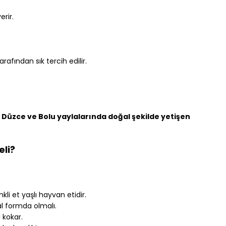
erir.
rafından sık tercih edilir.
 
Düzce ve Bolu yaylalarında doğal şekilde yetişen 
eli?
li et yaşlı hayvan etidir.
l formda olmalı.
 kokar.