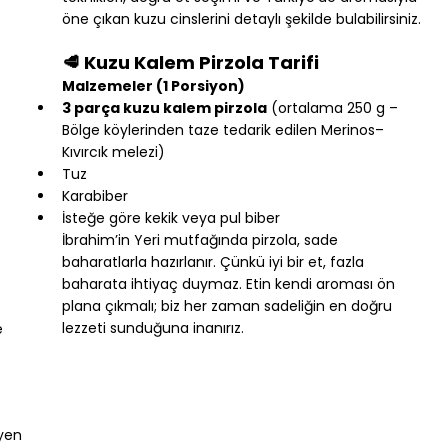
öne çıkan kuzu cinslerini detaylı şekilde bulabilirsiniz.
🥩 Kuzu Kalem Pirzola Tarifi
Malzemeler (1 Porsiyon)
3 parça kuzu kalem pirzola
 (ortalama 250 g – 
Bölge köylerinden taze tedarik edilen Merinos–
Kıvırcık melezi)
Tuz
Karabiber
İsteğe göre kekik veya pul biber
İbrahim’in Yeri mutfağında pirzola, sade 
baharatlarla hazırlanır. Çünkü iyi bir et, fazla 
baharata ihtiyaç duymaz. Etin kendi aroması ön 
plana çıkmalı; biz her zaman sadeliğin en doğru 
lezzeti sunduğuna inanırız.
 
yen 