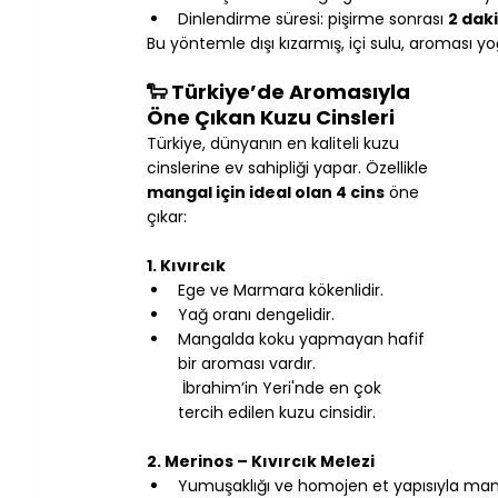
Dinlendirme süresi: pişirme sonrası 
2 dak
Bu yöntemle dışı kızarmış, içi sulu, aroması yoğ
🐑 Türkiye’de Aromasıyla 
Öne Çıkan Kuzu Cinsleri
Türkiye, dünyanın en kaliteli kuzu 
cinslerine ev sahipliği yapar. Özellikle 
mangal için ideal olan 4 cins
 öne 
çıkar:
1. Kıvırcık
Ege ve Marmara kökenlidir.
Yağ oranı dengelidir.
Mangalda koku yapmayan hafif 
bir aroması vardır.
 İbrahim’in Yeri'nde en çok 
tercih edilen kuzu cinsidir.
2. Merinos – Kıvırcık Melezi
Yumuşaklığı ve homojen et yapısıyla manga