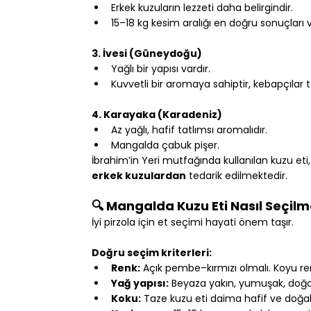
Erkek kuzuların lezzeti daha belirgindir.
15–18 kg kesim aralığı en doğru sonuçları v
3. İvesi (Güneydoğu)
Yağlı bir yapısı vardır.
Kuvvetli bir aromaya sahiptir, kebapçılar ta
4. Karayaka (Karadeniz)
Az yağlı, hafif tatlımsı aromalıdır.
Mangalda çabuk pişer.
İbrahim’in Yeri mutfağında kullanılan kuzu eti,
erkek kuzulardan
 tedarik edilmektedir.
🔍 Mangalda Kuzu Eti Nasıl Seçilm
İyi pirzola için et seçimi hayati önem taşır.
Doğru seçim kriterleri:
Renk:
 Açık pembe–kırmızı olmalı. Koyu renk
Yağ yapısı:
 Beyaza yakın, yumuşak, doğa
Koku:
 Taze kuzu eti daima hafif ve doğal