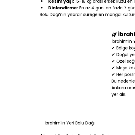
Kesim yaşı:
 15–18 kg arası erkek kuzu en id
Dinlendirme:
 En az 4 gün, en fazla 7 gü
Bolu Dağı’nın yıllardır süregelen mangal kült
🌿 İbrah
İbrahim’in Y
✔ Bölge köy
✔ Doğal ye
✔ Özel soğu
✔ Meşe közü
✔ Her porsi
Bu nedenle 
Ankara aras
yer alır.
İbrahim'in Yeri Bolu Dağı