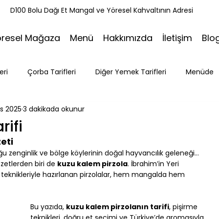
k
D100 Bolu Dağı Et Mangal ve Yöresel Kahvaltının Adresi
öresel Mağaza
Menü
Hakkımızda
İletişim
Blo
eri
Çorba Tarifleri
Diğer Yemek Tarifleri
Menüde
as 2025
3 dakikada okunur
ri
Tatlı Tarifleri
Et Mangal
Seyahat
Ramazan
rifi
eti
Bakacak Mevkii
u zenginlik ve bölge köylerinin doğal hayvancılık geleneği… 
zetlerden biri de 
kuzu kalem pirzola
. İbrahim’in Yeri 
teknikleriyle hazırlanan pirzolalar, hem mangalda hem 
Bu yazıda, 
kuzu kalem pirzolanın tarifi
, pişirme 
teknikleri, doğru et seçimi ve Türkiye’de aromasıyla 