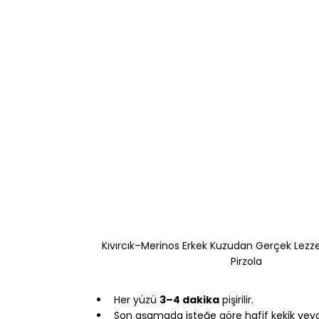
Kıvırcık–Merinos Erkek Kuzudan Gerçek Lezz
Pirzola
Her yüzü 
3–4 dakika
 pişirilir.
Son aşamada isteğe göre hafif kekik veya p