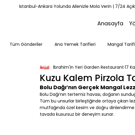
İstanbul-Ankara Yolunda Ailenizle Mola Verin | 7/24 Açı
Anasayfa
Y
Tüm Gönderiler
Ana Yemek Tarifleri
Mangal Tarifl
İbrahim'in Yeri Garden Restaurant
17 K
Misafirlerimiz
Kahvaltı Tarifleri
Yemek Tarifle
Kuzu Kalem Pirzola Ta
Bolu Dağı’nın Gerçek Mangal Lezz
Mola Noktaları
Bolu Mutfağı
Doğa & Yürüyüş
Bolu Dağı’nın tertemiz havası, doğanın sunduğ
Tüm bu unsurlar birleştiğinde ortaya çıkan lez
mutfağında özel kesim ve doğru dinlendirme 
tavada kusursuz bir deneyim sunar.