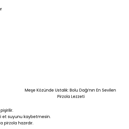
ır 
 
Meşe Közünde Ustalık: Bolu Dağı’nın En Sevilen 
Pirzola Lezzeti
 pişirilir.
ki et suyunu kaybetmesin.
a pirzola hazırdır.