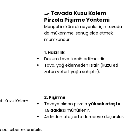
🍳 Tavada Kuzu Kalem 
Pirzola Pişirme Yöntemi
Mangal imkânı olmayanlar için tavada 
da mükemmel sonuç elde etmek 
mümkündür.
1. Hazırlık
Döküm tava tercih edilmelidir.
Tava, yağ eklemeden ısıtılır (kuzu eti 
zaten yeterli yağa sahiptir).
2. Pişirme
et: Kuzu Kalem 
Tavaya alınan pirzola 
yüksek ateşte 
1,5 dakika
 mühürlenir.
Ardından ateş orta dereceye düşürülür.
ul biber eklenebilir.