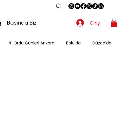
g
Basında Biz
Giriş
4. Ordu Günleri Ankara
Bolu'da
Düzce'de
Gezgin
Güzergah
Kahvaltı
Mevsimsel