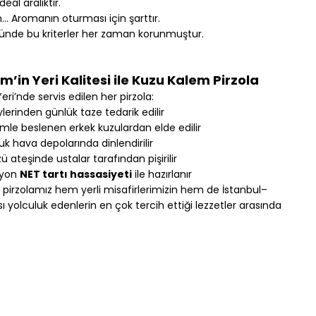
eal aralıktır.
n… Aromanın oturması için şarttır.
üründe bu kriterler her zaman korunmuştur.
im’in Yeri Kalitesi ile Kuzu Kalem Pirzola
eri’nde servis edilen her pirzola:
lerinden günlük taze tedarik edilir
mle beslenen erkek kuzulardan elde edilir
k hava depolarında dinlendirilir
 ateşinde ustalar tarafından pişirilir
yon 
NET tartı hassasiyeti
 ile hazırlanır
pirzolamız hem yerli misafirlerimizin hem de İstanbul–
ı yolculuk edenlerin en çok tercih ettiği lezzetler arasında 