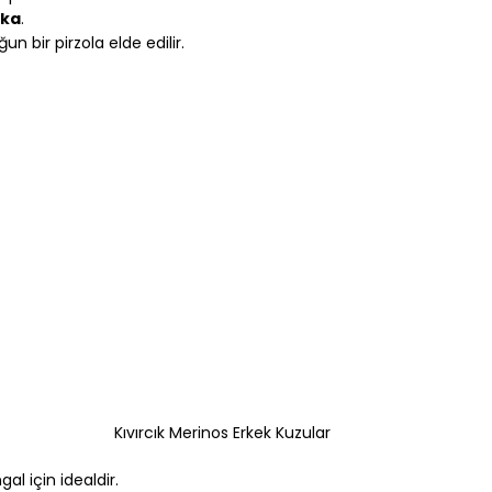
ika
.
un bir pirzola elde edilir.
Kıvırcık Merinos Erkek Kuzular
l için idealdir.