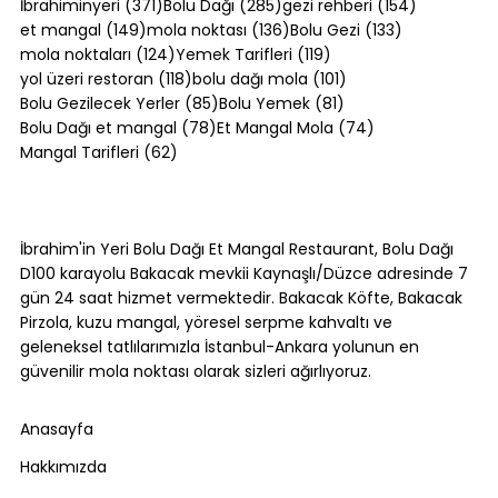
371 yazı
285 yazı
154 yazı
İbrahiminyeri
(371)
Bolu Dağı
(285)
gezi rehberi
(154)
149 yazı
136 yazı
133 yazı
et mangal
(149)
mola noktası
(136)
Bolu Gezi
(133)
124 yazı
119 yazı
mola noktaları
(124)
Yemek Tarifleri
(119)
118 yazı
101 yazı
yol üzeri restoran
(118)
bolu dağı mola
(101)
85 yazı
81 yazı
Bolu Gezilecek Yerler
(85)
Bolu Yemek
(81)
78 yazı
74 yazı
Bolu Dağı et mangal
(78)
Et Mangal Mola
(74)
62 yazı
Mangal Tarifleri
(62)
Kol Böreği Tarifi: Evde Kol Böreği Nasıl
Yapılır?
İbrahim'in Yeri Bolu Dağı Et Mangal Restaurant, Bolu Dağı
D100 karayolu Bakacak mevkii Kaynaşlı/Düzce adresinde 7
gün 24 saat hizmet vermektedir. Bakacak Köfte, Bakacak
Pirzola, kuzu mangal, yöresel serpme kahvaltı ve
geleneksel tatlılarımızla İstanbul-Ankara yolunun en
güvenilir mola noktası olarak sizleri ağırlıyoruz.
Anasayfa
Hakkımızda