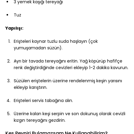
3 yemek kaşığı tereyağı
Tuz
Yapılışı:
Erişteleri kaynar tuzlu suda haşlayın (çok 
yumuşamadan süzün).
Ayrı bir tavada tereyağını eritin. Yağ köpürüp hafifçe 
renk değiştirdiğinde cevizleri ekleyip 1-2 dakika kavurun.
Süzülen eriştelerin üzerine rendelenmiş keşin yarısını 
ekleyip karıştırın.
Erişteleri servis tabağına alın.
Üzerine kalan keşi serpin ve son dokunuş olarak cevizli 
kızgın tereyağını gezdirin.
Keş Peyniri Bulamazsam Ne Kullanabilirim?