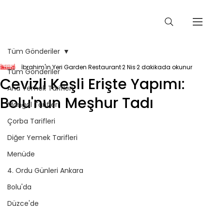
Tüm Gönderiler
İbrahim'in Yeri Garden Restaurant
2 Nis
2 dakikada okunur
Tüm Gönderiler
Cevizli Keşli Erişte Yapımı:
Ana Yemek Tarifleri
Bolu'nun Meşhur Tadı
Mangal Tarifleri
Çorba Tarifleri
Diğer Yemek Tarifleri
Menüde
4. Ordu Günleri Ankara
Bolu'da
Düzce'de