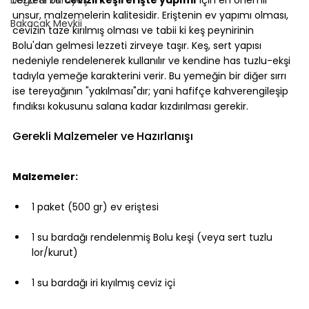
unsur, malzemelerin kalitesidir. Eriştenin ev yapımı olması, 
Bakacak Mevkii
cevizin taze kırılmış olması ve tabii ki keş peynirinin 
Bolu'dan gelmesi lezzeti zirveye taşır. Keş, sert yapısı 
nedeniyle rendelenerek kullanılır ve kendine has tuzlu-ekşi 
tadıyla yemeğe karakterini verir. Bu yemeğin bir diğer sırrı 
ise tereyağının "yakılması"dır; yani hafifçe kahverengileşip 
fındıksı kokusunu salana kadar kızdırılması gerekir.
Gerekli Malzemeler ve Hazırlanışı
Malzemeler:
1 paket (500 gr) ev eriştesi
1 su bardağı rendelenmiş Bolu keşi (veya sert tuzlu 
lor/kurut)
1 su bardağı iri kıyılmış ceviz içi