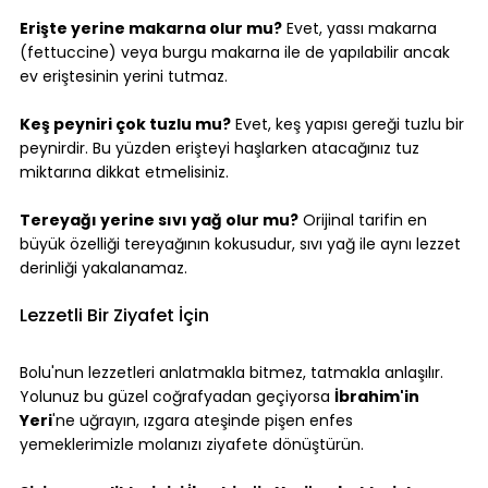
Erişte yerine makarna olur mu?
 Evet, yassı makarna 
(fettuccine) veya burgu makarna ile de yapılabilir ancak 
ev eriştesinin yerini tutmaz.
Keş peyniri çok tuzlu mu?
 Evet, keş yapısı gereği tuzlu bir 
peynirdir. Bu yüzden erişteyi haşlarken atacağınız tuz 
miktarına dikkat etmelisiniz.
Tereyağı yerine sıvı yağ olur mu?
 Orijinal tarifin en 
büyük özelliği tereyağının kokusudur, sıvı yağ ile aynı lezzet 
derinliği yakalanamaz.
Lezzetli Bir Ziyafet İçin
Bolu'nun lezzetleri anlatmakla bitmez, tatmakla anlaşılır. 
Yolunuz bu güzel coğrafyadan geçiyorsa 
İbrahim'in 
Yeri
'ne uğrayın, ızgara ateşinde pişen enfes 
yemeklerimizle molanızı ziyafete dönüştürün.