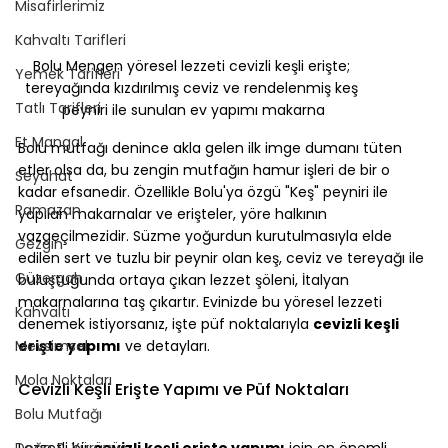
Misafirlerimiz
Kahvaltı Tarifleri
Bolu Mengen yöresel lezzeti cevizli keşli erişte; 
Yemek Tarifleri
tereyağında kızdırılmış ceviz ve rendelenmiş keş 
Tatlı Tarifleri
peyniri ile sunulan ev yapımı makarna
Et Mangal
Bolu mutfağı denince akla gelen ilk imge dumanı tüten 
etler olsa da, bu zengin mutfağın hamur işleri de bir o 
Seyahat
kadar efsanedir. Özellikle Bolu'ya özgü "Keş" peyniri ile 
Ramazan
yapılan makarnalar ve erişteler, yöre halkının 
vazgeçilmezidir. Süzme yoğurdun kurutulmasıyla elde 
Gezgin
edilen sert ve tuzlu bir peynir olan keş, ceviz ve tereyağı ile 
Güzergah
buluştuğunda ortaya çıkan lezzet şöleni, İtalyan 
makarnalarına taş çıkartır. Evinizde bu yöresel lezzeti 
Kahvaltı
denemek istiyorsanız, işte püf noktalarıyla 
cevizli keşli 
Mevsimsel
erişte yapımı
 ve detayları.
Mola Noktaları
Cevizli Keşli Erişte Yapımı ve Püf Noktaları
Bolu Mutfağı
Doğa & Yürüyüş
Lezzetli bir 
cevizli keşli erişte yapımı
 için en önemli 