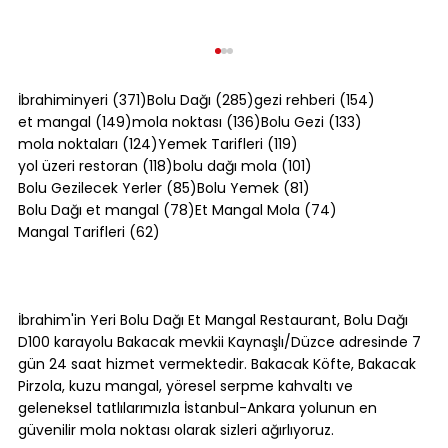
371 yazı
285 yazı
154 yazı
İbrahiminyeri
(371)
Bolu Dağı
(285)
gezi rehberi
(154)
149 yazı
136 yazı
133 yazı
et mangal
(149)
mola noktası
(136)
Bolu Gezi
(133)
124 yazı
119 yazı
mola noktaları
(124)
Yemek Tarifleri
(119)
118 yazı
101 yazı
yol üzeri restoran
(118)
bolu dağı mola
(101)
85 yazı
81 yazı
Bolu Gezilecek Yerler
(85)
Bolu Yemek
(81)
78 yazı
74 yazı
Bolu Dağı et mangal
(78)
Et Mangal Mola
(74)
62 yazı
Mangal Tarifleri
(62)
Bolu Dağı Yöresel Mağaza Rehberi: Ne
Alınır, Nereden Alınır? [2026]
İbrahim'in Yeri Bolu Dağı Et Mangal Restaurant, Bolu Dağı
D100 karayolu Bakacak mevkii Kaynaşlı/Düzce adresinde 7
gün 24 saat hizmet vermektedir. Bakacak Köfte, Bakacak
Pirzola, kuzu mangal, yöresel serpme kahvaltı ve
geleneksel tatlılarımızla İstanbul-Ankara yolunun en
güvenilir mola noktası olarak sizleri ağırlıyoruz.