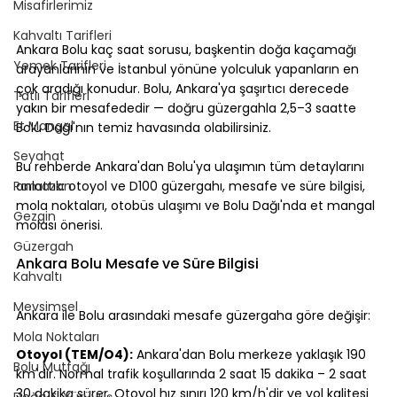
Misafirlerimiz
Kahvaltı Tarifleri
Ankara Bolu kaç saat sorusu, başkentin doğa kaçamağı 
Yemek Tarifleri
arayanlarının ve İstanbul yönüne yolculuk yapanların en 
çok aradığı konudur. Bolu, Ankara'ya şaşırtıcı derecede 
Tatlı Tarifleri
yakın bir mesafededir — doğru güzergahla 2,5–3 saatte 
Et Mangal
Bolu Dağı'nın temiz havasında olabilirsiniz.
Seyahat
Bu rehberde Ankara'dan Bolu'ya ulaşımın tüm detaylarını 
Ramazan
anlattık: otoyol ve D100 güzergahı, mesafe ve süre bilgisi, 
mola noktaları, otobüs ulaşımı ve Bolu Dağı'nda et mangal 
Gezgin
molası önerisi.
Güzergah
Ankara Bolu Mesafe ve Süre Bilgisi
Kahvaltı
Mevsimsel
Ankara ile Bolu arasındaki mesafe güzergaha göre değişir:
Mola Noktaları
Otoyol (TEM/O4):
 Ankara'dan Bolu merkeze yaklaşık 190 
Bolu Mutfağı
km'dir. Normal trafik koşullarında 2 saat 15 dakika – 2 saat 
30 dakika sürer. Otoyol hız sınırı 120 km/h'dir ve yol kalitesi 
Doğa & Yürüyüş