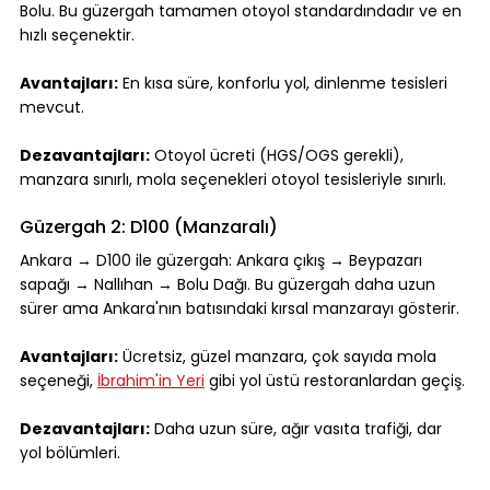
Bolu. Bu güzergah tamamen otoyol standardındadır ve en 
hızlı seçenektir.
Avantajları:
 En kısa süre, konforlu yol, dinlenme tesisleri 
mevcut.
Dezavantajları:
 Otoyol ücreti (HGS/OGS gerekli), 
manzara sınırlı, mola seçenekleri otoyol tesisleriyle sınırlı.
Güzergah 2: D100 (Manzaralı)
Ankara → D100 ile güzergah: Ankara çıkış → Beypazarı 
sapağı → Nallıhan → Bolu Dağı. Bu güzergah daha uzun 
sürer ama Ankara'nın batısındaki kırsal manzarayı gösterir.
Avantajları:
 Ücretsiz, güzel manzara, çok sayıda mola 
seçeneği, 
İbrahim'in Yeri
 gibi yol üstü restoranlardan geçiş.
Dezavantajları:
 Daha uzun süre, ağır vasıta trafiği, dar 
yol bölümleri.