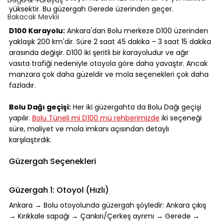
yüksektir. Bu güzergah Gerede üzerinden geçer.
Bakacak Mevkii
D100 Karayolu:
 Ankara'dan Bolu merkeze D100 üzerinden 
yaklaşık 200 km'dir. Süre 2 saat 45 dakika – 3 saat 15 dakika 
arasında değişir. D100 iki şeritli bir karayoludur ve ağır 
vasıta trafiği nedeniyle otoyola göre daha yavaştır. Ancak 
manzara çok daha güzeldir ve mola seçenekleri çok daha 
fazladır.
Bolu Dağı geçişi:
 Her iki güzergahta da Bolu Dağı geçişi 
yapılır. 
Bolu Tüneli mi D100 mü rehberimizde
 iki seçeneği 
süre, maliyet ve mola imkanı açısından detaylı 
karşılaştırdık.
Güzergah Seçenekleri
Güzergah 1: Otoyol (Hızlı)
Ankara → Bolu otoyolunda güzergah şöyledir: Ankara çıkış 
→ Kırıkkale sapağı → Çankırı/Çerkeş ayrımı → Gerede → 