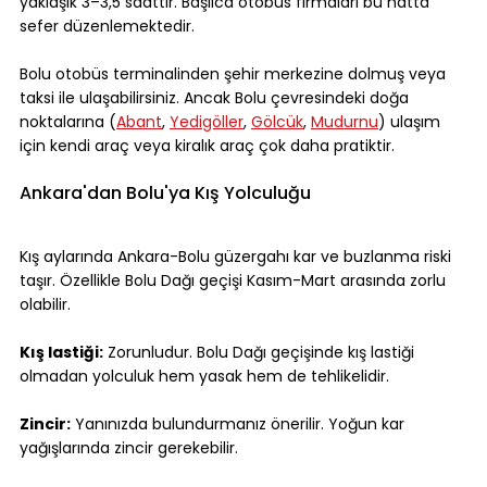
yaklaşık 3–3,5 saattir. Başlıca otobüs firmaları bu hatta 
sefer düzenlemektedir.
Bolu otobüs terminalinden şehir merkezine dolmuş veya 
taksi ile ulaşabilirsiniz. Ancak Bolu çevresindeki doğa 
noktalarına (
Abant
, 
Yedigöller
, 
Gölcük
, 
Mudurnu
) ulaşım 
için kendi araç veya kiralık araç çok daha pratiktir.
Ankara'dan Bolu'ya Kış Yolculuğu
Kış aylarında Ankara-Bolu güzergahı kar ve buzlanma riski 
taşır. Özellikle Bolu Dağı geçişi Kasım-Mart arasında zorlu 
olabilir.
Kış lastiği:
 Zorunludur. Bolu Dağı geçişinde kış lastiği 
olmadan yolculuk hem yasak hem de tehlikelidir.
Zincir:
 Yanınızda bulundurmanız önerilir. Yoğun kar 
yağışlarında zincir gerekebilir.