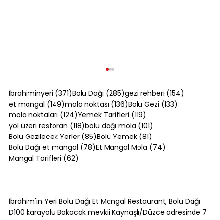
371 yazı
285 yazı
154 yazı
İbrahiminyeri
(371)
Bolu Dağı
(285)
gezi rehberi
(154)
149 yazı
136 yazı
133 yazı
et mangal
(149)
mola noktası
(136)
Bolu Gezi
(133)
124 yazı
119 yazı
mola noktaları
(124)
Yemek Tarifleri
(119)
118 yazı
101 yazı
yol üzeri restoran
(118)
bolu dağı mola
(101)
85 yazı
81 yazı
Bolu Gezilecek Yerler
(85)
Bolu Yemek
(81)
78 yazı
74 yazı
Bolu Dağı et mangal
(78)
Et Mangal Mola
(74)
62 yazı
Mangal Tarifleri
(62)
Bolu Dağı'nda Canlı Mangal Yapılan
Tek Yer: Bakacak Mevkii [2026]
İbrahim'in Yeri Bolu Dağı Et Mangal Restaurant, Bolu Dağı
D100 karayolu Bakacak mevkii Kaynaşlı/Düzce adresinde 7