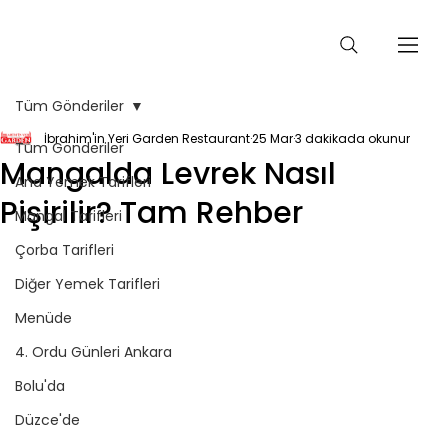
Tüm Gönderiler
İbrahim'in Yeri Garden Restaurant
25 Mar
3 dakikada okunur
Tüm Gönderiler
Mangalda Levrek Nasıl
Ana Yemek Tarifleri
Pişirilir? Tam Rehber
Mangal Tarifleri
Çorba Tarifleri
Diğer Yemek Tarifleri
Menüde
4. Ordu Günleri Ankara
Bolu'da
Düzce'de