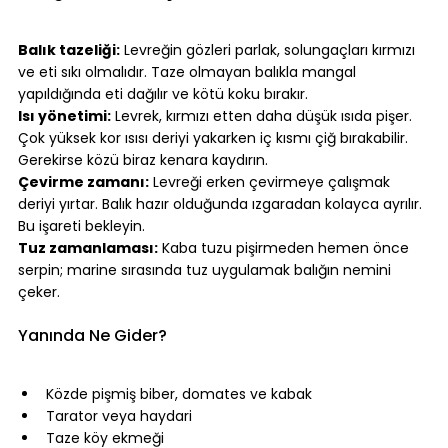
⠀
Balık tazeliği:
 Levreğin gözleri parlak, solungaçları kırmızı 
ve eti sıkı olmalıdır. Taze olmayan balıkla mangal 
yapıldığında eti dağılır ve kötü koku bırakır.
Isı yönetimi:
 Levrek, kırmızı etten daha düşük ısıda pişer. 
Çok yüksek kor ısısı deriyi yakarken iç kısmı çiğ bırakabilir. 
Gerekirse közü biraz kenara kaydırın.
Çevirme zamanı:
 Levreği erken çevirmeye çalışmak 
deriyi yırtar. Balık hazır olduğunda ızgaradan kolayca ayrılır. 
Bu işareti bekleyin.
Tuz zamanlaması:
 Kaba tuzu pişirmeden hemen önce 
serpin; marine sırasında tuz uygulamak balığın nemini 
çeker.
⠀
Yanında Ne Gider?
⠀
Közde pişmiş biber, domates ve kabak
Tarator veya haydari
Taze köy ekmeği