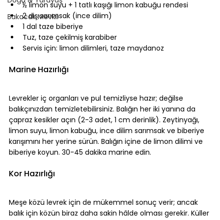
½ limon suyu + 1 tatlı kaşığı limon kabuğu rendesi
2 diş sarımsak (ince dilim)
Bakacak Mevkii
1 dal taze biberiye
Tuz, taze çekilmiş karabiber
Servis için: limon dilimleri, taze maydanoz
⠀
Marine Hazırlığı
⠀
Levrekler iç organları ve pul temizliyse hazır; değilse 
balıkçınızdan temizletebilirsiniz. Balığın her iki yanına da 
çapraz kesikler açın (2-3 adet, 1 cm derinlik). Zeytinyağı, 
limon suyu, limon kabuğu, ince dilim sarımsak ve biberiye 
karışımını her yerine sürün. Balığın içine de limon dilimi ve 
biberiye koyun. 30-45 dakika marine edin.
⠀
Kor Hazırlığı
⠀
Meşe közü
 levrek için de mükemmel sonuç verir; ancak 
balık için közün biraz daha sakin hâlde olması gerekir. Küller 