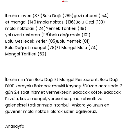
371 yazı
285 yazı
154 yazı
İbrahiminyeri
(371)
Bolu Dağı
(285)
gezi rehberi
(154)
149 yazı
136 yazı
133 yazı
et mangal
(149)
mola noktası
(136)
Bolu Gezi
(133)
124 yazı
119 yazı
mola noktaları
(124)
Yemek Tarifleri
(119)
118 yazı
101 yazı
yol üzeri restoran
(118)
bolu dağı mola
(101)
85 yazı
81 yazı
Bolu Gezilecek Yerler
(85)
Bolu Yemek
(81)
78 yazı
74 yazı
Bolu Dağı et mangal
(78)
Et Mangal Mola
(74)
62 yazı
Mangal Tarifleri
(62)
Kuzu Külbastı Tarifi: Yumuşacık
Pişirmenin 5 Sırrı
İbrahim'in Yeri Bolu Dağı Et Mangal Restaurant, Bolu Dağı
D100 karayolu Bakacak mevkii Kaynaşlı/Düzce adresinde 7
gün 24 saat hizmet vermektedir. Bakacak Köfte, Bakacak
Pirzola, kuzu mangal, yöresel serpme kahvaltı ve
geleneksel tatlılarımızla İstanbul-Ankara yolunun en
güvenilir mola noktası olarak sizleri ağırlıyoruz.
Anasayfa