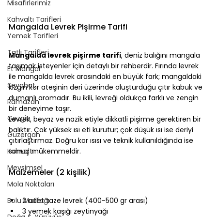
Misafirlerimiz
Kahvaltı Tarifleri
Mangalda Levrek Pişirme Tarifi
Yemek Tarifleri
⠀
Tatlı Tarifleri
Mangalda levrek pişirme tarifi
, deniz balığını mangala 
taşımak isteyenler için detaylı bir rehberdir. Fırında levrek 
Et Mangal
ile mangalda levrek arasındaki en büyük fark; mangaldaki 
Seyahat
kızgın kor ateşinin deri üzerinde oluşturduğu çıtır kabuk ve 
dumanlı aromadır. Bu ikili, levreği oldukça farklı ve zengin 
Ramazan
bir deneyime taşır.
Gezgin
Levrek, beyaz ve nazik etiyle dikkatli pişirme gerektiren bir 
balıktır. Çok yüksek ısı eti kurutur; çok düşük ısı ise deriyi 
Güzergah
çıtırlaştırmaz. Doğru kor ısısı ve teknik kullanıldığında ise 
Kahvaltı
sonuç mükemmeldir.
⠀
Mevsimsel
Malzemeler (2 kişilik)
Mola Noktaları
⠀
Bolu Mutfağı
2 adet taze levrek (400-500 gr arası)
3 yemek kaşığı zeytinyağı
Doğa & Yürüyüş