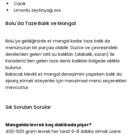
Cacık
Limonlu zeytinyağı sos
⠀
Bolu'da Taze Balık ve Mangal
⠀
Bolu'ya geldiğinizde et mangal kadar taze balık da 
menünüzün bir parçası olabilir. Düzce ve çevresindeki 
derelerden gelen tatlı su balıkları (alabalık, sazan) ile 
Karadeniz'den gelen taze deniz balıkları bölgede sıklıkla 
bulunur.
Bakacak Mevkii et mangal
 deneyimini yaşarken balık da 
sipariş etmek isteyenler için mevsimsel menü seçenekleri 
mevcuttur.
⠀
⠀
Sık Sorulan Sorular
⠀
Mangalda levrek kaç dakikada pişer?
400-500 gram levrek her taraf 6-8 dakika olmak üzere 