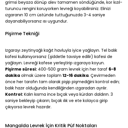
grimsi beyaza dönüp alev tamamen söndüğünde, kor kızıl-
turuncu rengini koruyorken levreği koyabilirsiniz. Elinizi 
ızgaranın 10 cm üstünde tuttuğunuzda 3-4 saniye 
dayanabiliyorsanız ısı uygundur.
⠀
Pişirme Tekniği
⠀
Izgarayı zeytinyağlı kağıt havluyla iyice yağlayın. Tel balık 
kafesi kullanıyorsanız (şiddetle tavsiye edilir) kafesi de 
yağlayın. Levreği kafese yerleştirip ızgaraya koyun.
Pişirme süresi:
 400-500 gram levrek için her taraf 
6-8 
dakika
 olmak üzere toplam 
12-16 dakika
. Çevirmeden 
önce her tarafın tam olarak pişip pişmediğini kontrol edin; 
balık hazır olduğunda kendiliğinden ızgaradan ayrılır.
Kontrol:
 Kalın kısma ince bıçak veya kürdan daldırın. 3 
saniye bekleyip çıkarın; bıçak ılık ve ete kolayca girip 
çıkıyorsa levrek hazırdır.
⠀
⠀
Mangalda Levrek İçin Kritik Püf Noktaları