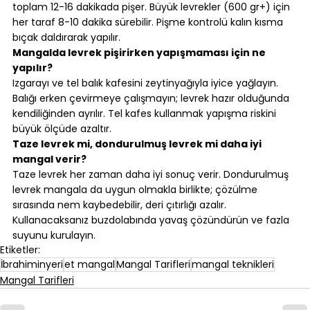
toplam 12-16 dakikada pişer. Büyük levrekler (600 gr+) için 
her taraf 8-10 dakika sürebilir. Pişme kontrolü kalın kısma 
bıçak daldırarak yapılır.
Mangalda levrek pişirirken yapışmaması için ne 
yapılır?
Izgarayı ve tel balık kafesini zeytinyağıyla iyice yağlayın. 
Balığı erken çevirmeye çalışmayın; levrek hazır olduğunda 
kendiliğinden ayrılır. Tel kafes kullanmak yapışma riskini 
büyük ölçüde azaltır.
Taze levrek mi, dondurulmuş levrek mi daha iyi 
mangal verir?
Taze levrek her zaman daha iyi sonuç verir. Dondurulmuş 
levrek mangala da uygun olmakla birlikte; çözülme 
sırasında nem kaybedebilir, deri çıtırlığı azalır. 
Kullanacaksanız buzdolabında yavaş çözündürün ve fazla 
suyunu kurulayın.
Etiketler:
İbrahiminyeri
et mangal
Mangal Tarifleri
mangal teknikleri
Mangal Tarifleri