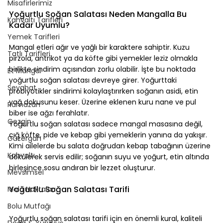
Misafirlerimiz
⠀
Yoğurtlu Soğan Salatası Neden Mangalla Bu 
Kahvaltı Tarifleri
Kadar Uyumlu?
⠀
Yemek Tarifleri
Mangal etleri ağır ve yağlı bir karaktere sahiptir. Kuzu 
Tatlı Tarifleri
pirzola, antrikot ya da köfte gibi yemekler leziz olmakla 
birlikte sindirim açısından zorlu olabilir. İşte bu noktada 
Et Mangal
yoğurtlu soğan salatası devreye girer. Yoğurttaki 
Seyahat
probiyotikler sindirimi kolaylaştırırken soğanın asidi, etin 
yağ dokusunu keser. Üzerine eklenen kuru nane ve pul 
Ramazan
biber ise ağzı ferahlatır.
Gezgin
Yoğurtlu soğan salatası sadece mangal masasına değil, 
cığ köfte, pide ve kebap gibi yemeklerin yanına da yakışır. 
Güzergah
Kimi ailelerde bu salata doğrudan kebap tabağının üzerine 
Kahvaltı
dökülerek servis edilir; soğanın suyu ve yoğurt, etin altında 
birleşince sosu andıran bir lezzet oluşturur.
Mevsimsel
⠀
Yoğurtlu Soğan Salatası Tarifi
Mola Noktaları
Bolu Mutfağı
⠀
Yoğurtlu soğan salatası tarifi için en önemli kural, kaliteli 
Doğa & Yürüyüş