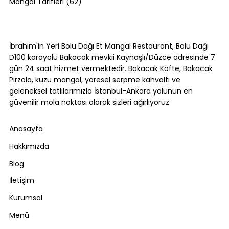
62 yazı
Mangal Tarifleri
(62)
Kol Böreği Tarifi: Evde Kol Böreği Nasıl
Yapılır?
İbrahim'in Yeri Bolu Dağı Et Mangal Restaurant, Bolu Dağı
D100 karayolu Bakacak mevkii Kaynaşlı/Düzce adresinde 7
gün 24 saat hizmet vermektedir. Bakacak Köfte, Bakacak
Pirzola, kuzu mangal, yöresel serpme kahvaltı ve
geleneksel tatlılarımızla İstanbul-Ankara yolunun en
güvenilir mola noktası olarak sizleri ağırlıyoruz.
Anasayfa
Hakkımızda
Blog
İletişim
Kurumsal
Menü