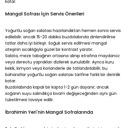
katar.
⠀
Mangal Sofrası İçin Servis Önerileri
⠀
Yoğurtlu soğan salatası hazırlandıktan hemen sonra servis 
edilebilir; ancak 15-20 dakika buzdolabında dinlendirilirse 
tatlar daha iyi birleşir. Soğuk servis edilmesi mangal 
ateşinin sıcaklığıyla güzel bir kontrast yaratır.
Salata, meze tabağının ortasına alınıp etrafına maydanoz 
veya dereotu yaprakları dizilerek sunulabilir. Ayrıca kuru 
kekik, kimyon veya korianderle de tatlandırılabilir; bu 
baharatlar yoğurtlu soğan salatası tarifine farklı bir derinlik 
katar.
Buzdolabında kapalı bir kapta 1-2 gün dayanır; ancak 
soğanın suyu salındıkça kıvam değişeceğinden aynı gün 
tüketilmesi tavsiye edilir.
⠀
İbrahimin Yeri'nin Mangal Sofralarında
⠀