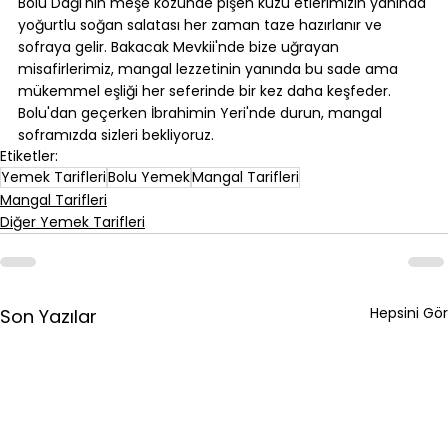
Bolu Dağı'nın meşe közünde pişen kuzu etlerimizin yanında 
yoğurtlu soğan salatası her zaman taze hazırlanır ve 
sofraya gelir. Bakacak Mevkii'nde bize uğrayan 
misafirlerimiz, mangal lezzetinin yanında bu sade ama 
mükemmel eşliği her seferinde bir kez daha keşfeder. 
Bolu'dan geçerken İbrahimin Yeri'nde durun, mangal 
soframızda sizleri bekliyoruz.
Etiketler:
Yemek Tarifleri
Bolu Yemek
Mangal Tarifleri
Mangal Tarifleri
Diğer Yemek Tarifleri
Hepsini Gör
Son Yazılar