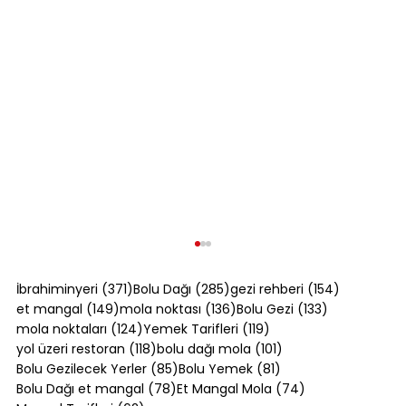
371 yazı
285 yazı
154 yazı
İbrahiminyeri
(371)
Bolu Dağı
(285)
gezi rehberi
(154)
149 yazı
136 yazı
133 yazı
et mangal
(149)
mola noktası
(136)
Bolu Gezi
(133)
124 yazı
119 yazı
mola noktaları
(124)
Yemek Tarifleri
(119)
118 yazı
101 yazı
yol üzeri restoran
(118)
bolu dağı mola
(101)
85 yazı
81 yazı
Bolu Gezilecek Yerler
(85)
Bolu Yemek
(81)
78 yazı
74 yazı
Bolu Dağı et mangal
(78)
Et Mangal Mola
(74)