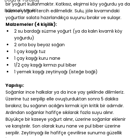
bir yoğurt kullanmaktır. Katkısız, ekşimsi köy yoğurdu ya da 
Bakacak Mevkii
süzme yoğurt tercih edilmelidir. Sulu, jöle kıvamındaki 
yoğurtlar salata hazırlandıkça suyunu bırakır ve sulaşır.
Malzemeler (4 kişilik):
2 su bardağı süzme yoğurt (ya da kalın kıvamlı köy 
yoğurdu)
2 orta boy beyaz soğan
1 çay kaşığı tuz
1 çay kaşığı kuru nane
1/2 çay kaşığı kırmızı pul biber
1 yemek kaşığı zeytinyağı (isteğe bağlı)
⠀
Yapılışı:
Soğanlar ince halkalar ya da ince yay şeklinde dilimleriz. 
Üzerine tuz serpilip elle ovuşturduktan sonra 5 dakika 
bırakırız; bu soğanın acılığını kırmak için kritik bir adımdır. 
Ardından soğanlar hafifçe sıkılarak fazla suyu alınır. 
Büyükçe bir kaseye yoğurt alınır, üzerine soğanlar eklenir 
ve karıştırılır. Son olarak kuru nane ve pul biber üzerine 
serpilir. Zeytinyağı ile hafifçe çevrilirse sunuma güzellik 