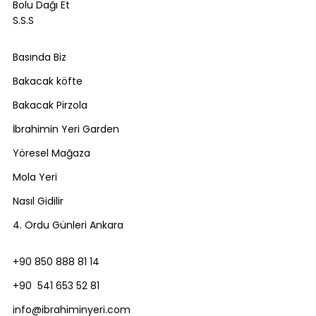
Bolu Dağı Et
S.S.S
Basında Biz
Bakacak köfte
Bakacak Pirzola
İbrahimin Yeri Garden
Yöresel Mağaza
Mola Yeri
Nasıl Gidilir
4. Ordu Günleri Ankara
+90 850 888 81 14
+90 541 653 52 81
info@ibrahiminyeri.com