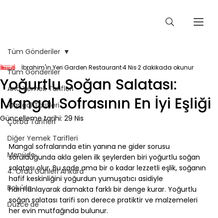
Tüm Gönderiler
İbrahim'in Yeri Garden Restaurant
4 Nis
2 dakikada okunur
Tüm Gönderiler
Yoğurtlu Soğan Salatası:
Ana Yemek Tarifleri
Mangal Sofrasının En İyi Eşliği
Mangal Tarifleri
Güncelleme tarihi:
29 Nis
Çorba Tarifleri
⠀
Diğer Yemek Tarifleri
Mangal sofralarında etin yanına ne gider sorusu 
Menüde
sorulduğunda akla gelen ilk şeylerden biri yoğurtlu soğan 
salatası olur. Bu sade ama bir o kadar lezzetli eşlik, soğanın 
4. Ordu Günleri Ankara
hafif keskinliğini yoğurdun yumuşatıcı asidiyle 
Bolu'da
harmanlayarak damakta farklı bir denge kurar. Yoğurtlu 
soğan salatası tarifi son derece pratiktir ve malzemeleri 
Düzce'de
her evin mutfağında bulunur.