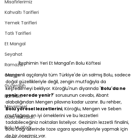
Misafirlerimiz
Kahvaltı Tarifleri
Yemek Tarifleri
Tatlı Tarifleri
Et Mangal
Seyahat
İbrahimin Yeri Et Mangal'ın Bolu Köftesi
Ramazan
Mengenli aşçılarıyla tüm Türkiye'de ün salmış Bolu, sadece 
Gezgin
doğal güzellikleriyle değil, zengin mutfağıyla da 
Güzergah
keşfedilmeyi bekliyor. Köroğlu'nun diyarında '
Bolu'da ne 
yenir, nerede yenir?
' sorusunun cevabı, Abant 
Kahvaltı
alabalığından Mengen pilavına kadar uzanır. Bu rehber, 
Mevsimsel
Bolu yöresel lezzetlerini
, Köroğlu, Mengen ve Seben 
mutfağının en iyi örneklerini ve bu lezzetleri 
Mola Noktaları
tadabileceğiniz noktaları listeliyor. Gezinizin lezzetli finalini, 
Bolu Mutfağı
Bolu Dağı üzerinde taze ızgara spesiyalleriyle yapmak için 
de bir önerimiz var.
Doğa & Yürüyüş