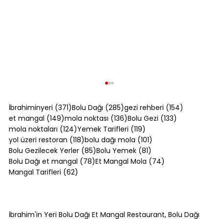
371 yazı
285 yazı
154 yazı
İbrahiminyeri
(371)
Bolu Dağı
(285)
gezi rehberi
(154)
149 yazı
136 yazı
133 yazı
et mangal
(149)
mola noktası
(136)
Bolu Gezi
(133)
124 yazı
119 yazı
mola noktaları
(124)
Yemek Tarifleri
(119)
118 yazı
101 yazı
yol üzeri restoran
(118)
bolu dağı mola
(101)
85 yazı
81 yazı
Bolu Gezilecek Yerler
(85)
Bolu Yemek
(81)
78 yazı
74 yazı
Bolu Dağı et mangal
(78)
Et Mangal Mola
(74)
62 yazı
Mangal Tarifleri
(62)
Akçakoca Gezilecek Yerler:
Karadeniz'in Batı Ucunda Ne Var?
İbrahim'in Yeri Bolu Dağı Et Mangal Restaurant, Bolu Dağı