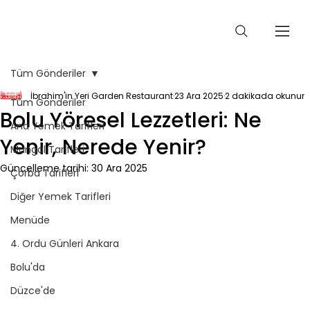
Tüm Gönderiler
İbrahim'in Yeri Garden Restaurant
23 Ara 2025
2 dakikada okunur
Tüm Gönderiler
Bolu Yöresel Lezzetleri: Ne
Ana Yemek Tarifleri
Yenir, Nerede Yenir?
Mangal Tarifleri
Güncelleme tarihi:
30 Ara 2025
Çorba Tarifleri
Diğer Yemek Tarifleri
Menüde
4. Ordu Günleri Ankara
Bolu'da
Düzce'de