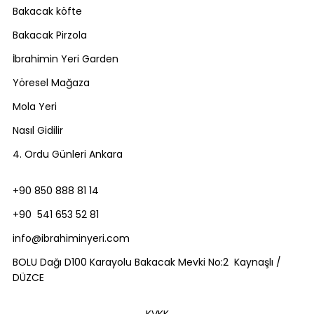
Bakacak köfte
Bakacak Pirzola
İbrahimin Yeri Garden
Yöresel Mağaza
Mola Yeri
Nasıl Gidilir
4. Ordu Günleri Ankara
+90 850 888 81 14
+90 541 653 52 81
info@ibrahiminyeri.com
BOLU Dağı D100 Karayolu Bakacak Mevki No:2 Kaynaşlı /
DÜZCE
KVKK