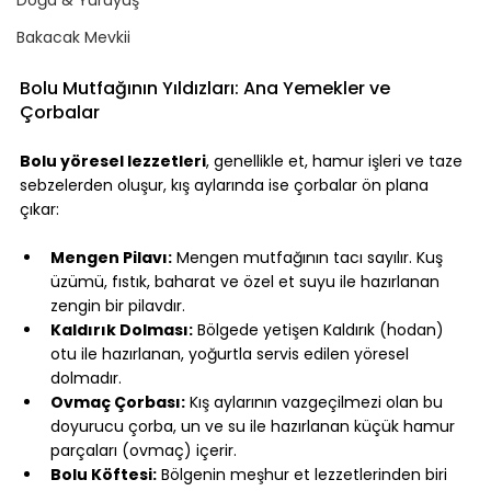
Bakacak Mevkii
Bolu Mutfağının Yıldızları: Ana Yemekler ve 
Çorbalar
Bolu yöresel lezzetleri
, genellikle et, hamur işleri ve taze 
sebzelerden oluşur, kış aylarında ise çorbalar ön plana 
çıkar:
Mengen Pilavı:
 Mengen mutfağının tacı sayılır. Kuş 
üzümü, fıstık, baharat ve özel et suyu ile hazırlanan 
zengin bir pilavdır.
Kaldırık Dolması:
 Bölgede yetişen Kaldırık (hodan) 
otu ile hazırlanan, yoğurtla servis edilen yöresel 
dolmadır.
Ovmaç Çorbası:
 Kış aylarının vazgeçilmezi olan bu 
doyurucu çorba, un ve su ile hazırlanan küçük hamur 
parçaları (ovmaç) içerir.
Bolu Köftesi:
 Bölgenin meşhur et lezzetlerinden biri 