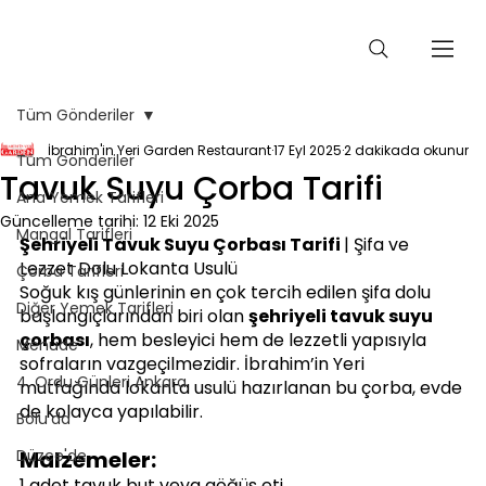
Tüm Gönderiler
İbrahim'in Yeri Garden Restaurant
17 Eyl 2025
2 dakikada okunur
Tüm Gönderiler
Tavuk Suyu Çorba Tarifi
Ana Yemek Tarifleri
Güncelleme tarihi:
12 Eki 2025
Mangal Tarifleri
Şehriyeli Tavuk Suyu Çorbası Tarifi 
| Şifa ve 
Lezzet Dolu Lokanta Usulü
Çorba Tarifleri
Soğuk kış günlerinin en çok tercih edilen şifa dolu 
Diğer Yemek Tarifleri
başlangıçlarından biri olan 
şehriyeli tavuk suyu 
çorbası
, hem besleyici hem de lezzetli yapısıyla 
Menüde
sofraların vazgeçilmezidir. İbrahim’in Yeri 
4. Ordu Günleri Ankara
mutfağında lokanta usulü hazırlanan bu çorba, evde 
de kolayca yapılabilir.
Bolu'da
Düzce'de
Malzemeler:
1 adet tavuk but veya göğüs eti