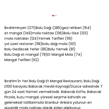
371 yazı
285 yazı
154 yazı
İbrahiminyeri
(371)
Bolu Dağı
(285)
gezi rehberi
(154)
149 yazı
136 yazı
133 yazı
et mangal
(149)
mola noktası
(136)
Bolu Gezi
(133)
124 yazı
119 yazı
mola noktaları
(124)
Yemek Tarifleri
(119)
118 yazı
101 yazı
yol üzeri restoran
(118)
bolu dağı mola
(101)
85 yazı
81 yazı
Bolu Gezilecek Yerler
(85)
Bolu Yemek
(81)
78 yazı
74 yazı
Bolu Dağı et mangal
(78)
Et Mangal Mola
(74)
62 yazı
Mangal Tarifleri
(62)
Kol Böreği Tarifi: Evde Kol Böreği Nasıl
Yapılır?
İbrahim'in Yeri Bolu Dağı Et Mangal Restaurant, Bolu Dağı
D100 karayolu Bakacak mevkii Kaynaşlı/Düzce adresinde 7
gün 24 saat hizmet vermektedir. Bakacak Köfte, Bakacak
Pirzola, kuzu mangal, yöresel serpme kahvaltı ve
geleneksel tatlılarımızla İstanbul-Ankara yolunun en
güvenilir mola noktası olarak sizleri ağırlıyoruz.