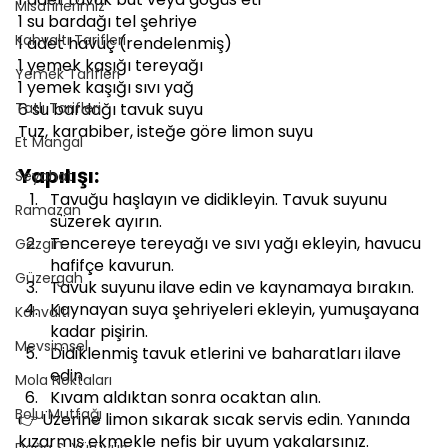
Misafirlerimiz
1 su bardağı tel şehriye
Kahvaltı Tarifleri
1 adet havuç (rendelenmiş)
1 yemek kaşığı tereyağı
Yemek Tarifleri
1 yemek kaşığı sıvı yağ
Tatlı Tarifleri
6 su bardağı tavuk suyu
Tuz, karabiber, isteğe göre limon suyu
Et Mangal
Yapılışı:
Seyahat
Tavuğu haşlayın ve didikleyin. Tavuk suyunu 
Ramazan
süzerek ayırın.
Tencereye tereyağı ve sıvı yağı ekleyin, havucu 
Gezgin
hafifçe kavurun.
Güzergah
Tavuk suyunu ilave edin ve kaynamaya bırakın.
Kaynayan suya şehriyeleri ekleyin, yumuşayana 
Kahvaltı
kadar pişirin.
Mevsimsel
Didiklenmiş tavuk etlerini ve baharatları ilave 
edin.
Mola Noktaları
Kıvam aldıktan sonra ocaktan alın.
Bolu Mutfağı
👉 Üzerine limon sıkarak sıcak servis edin. Yanında 
kızarmış ekmekle nefis bir uyum yakalarsınız.
Doğa & Yürüyüş