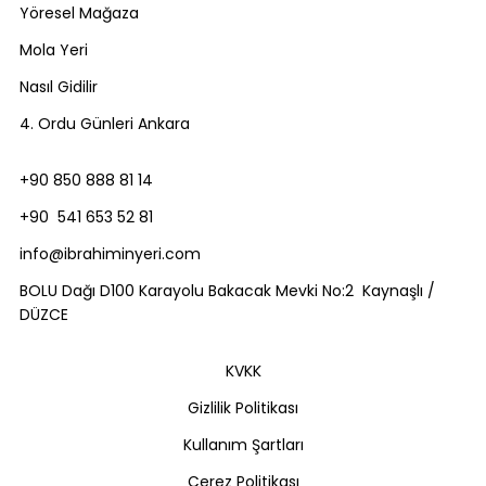
Yöresel Mağaza
Mola Yeri
Nasıl Gidilir
4. Ordu Günleri Ankara
+90 850 888 81 14
+90 541 653 52 81
info@ibrahiminyeri.com
BOLU Dağı D100 Karayolu Bakacak Mevki No:2 Kaynaşlı /
DÜZCE
KVKK
Gizlilik Politikası
Kullanım Şartları
Çerez Politikası