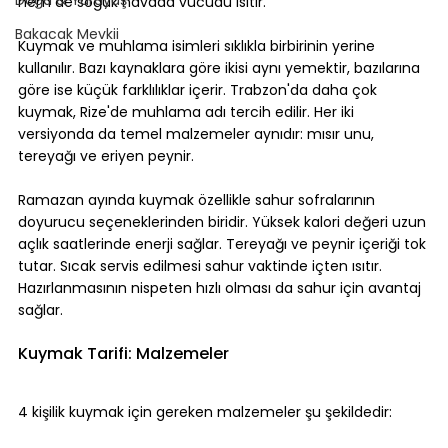
hem de soğuk havada vücudu ısıtır.
Bakacak Mevkii
Kuymak ve muhlama isimleri sıklıkla birbirinin yerine 
kullanılır. Bazı kaynaklara göre ikisi aynı yemektir, bazılarına 
göre ise küçük farklılıklar içerir. Trabzon'da daha çok 
kuymak, Rize'de muhlama adı tercih edilir. Her iki 
versiyonda da temel malzemeler aynıdır: mısır unu, 
tereyağı ve eriyen peynir.
Ramazan ayında kuymak özellikle sahur sofralarının 
doyurucu seçeneklerinden biridir. Yüksek kalori değeri uzun 
açlık saatlerinde enerji sağlar. Tereyağı ve peynir içeriği tok 
tutar. Sıcak servis edilmesi sahur vaktinde içten ısıtır. 
Hazırlanmasının nispeten hızlı olması da sahur için avantaj 
sağlar.
Kuymak Tarifi: Malzemeler
4 kişilik kuymak için gereken malzemeler şu şekildedir: