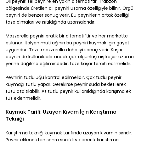
Dil peyniri tel peynire en yakın alternatiftir. Trabzon 
bölgesinde üretilen dil peyniri uzama özelliğiyle bilinir. Örgü 
peyniri de benzer sonuç verir. Bu peynirlerin ortak özelliği 
taze olmaları ve ısıtıldığında uzamalarıdır.
Mozzarella peyniri pratik bir alternatiftir ve her markette 
bulunur. İtalyan mutfağının bu peyniri kuymak için gayet 
uygundur. Taze mozzarella daha iyi sonuç verir. Kaşar 
peyniri de kullanılabilir ancak çok olgunlaşmış kaşar uzama 
yerine dağılma eğilimindedir, taze kaşar tercih edilmelidir.
Peynirin tuzluluğu kontrol edilmelidir. Çok tuzlu peynir 
kuymağı tuzlu yapar. Gerekirse peynir suda bekletilerek 
tuzu azaltılabilir. Az tuzlu peynir kullanıldığında karışıma ek 
tuz eklenmelidir.
Kuymak Tarifi: Uzayan Kıvam İçin Karıştırma 
Tekniği
Karıştırma tekniği kuymak tarifinde uzayan kıvamın sırrıdır. 
Peynir eklendikten sonra sürekli ve enerjik karıştırma 