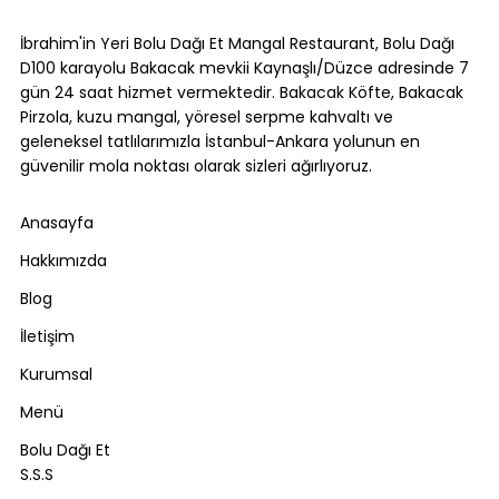
Kol Böreği Tarifi: Evde Kol Böreği Nasıl
Yapılır?
İbrahim'in Yeri Bolu Dağı Et Mangal Restaurant, Bolu Dağı
D100 karayolu Bakacak mevkii Kaynaşlı/Düzce adresinde 7
gün 24 saat hizmet vermektedir. Bakacak Köfte, Bakacak
Pirzola, kuzu mangal, yöresel serpme kahvaltı ve
geleneksel tatlılarımızla İstanbul-Ankara yolunun en
güvenilir mola noktası olarak sizleri ağırlıyoruz.
Anasayfa
Hakkımızda
Blog
İletişim
Kurumsal
Menü
Bolu Dağı Et
S.S.S