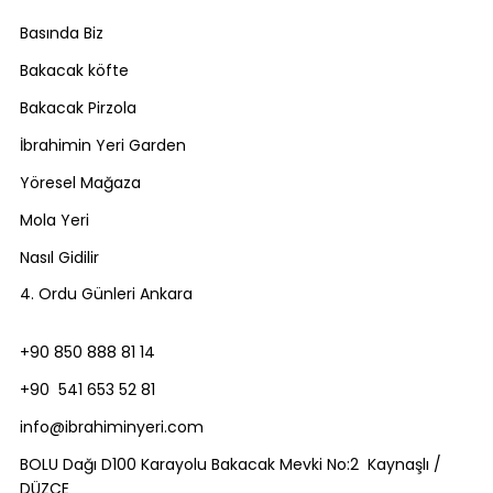
Basında Biz
Bakacak köfte
Bakacak Pirzola
İbrahimin Yeri Garden
Yöresel Mağaza
Mola Yeri
Nasıl Gidilir
4. Ordu Günleri Ankara
+90 850 888 81 14
+90 541 653 52 81
info@ibrahiminyeri.com
BOLU Dağı D100 Karayolu Bakacak Mevki No:2 Kaynaşlı /
DÜZCE