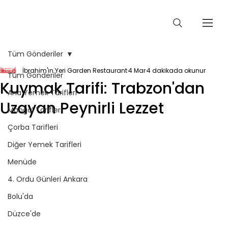
Tüm Gönderiler
İbrahim'in Yeri Garden Restaurant
4 Mar
4 dakikada okunur
Tüm Gönderiler
Kuymak Tarifi: Trabzon'dan
Ana Yemek Tarifleri
Uzayan Peynirli Lezzet
Mangal Tarifleri
Çorba Tarifleri
Diğer Yemek Tarifleri
Menüde
4. Ordu Günleri Ankara
Bolu'da
Düzce'de