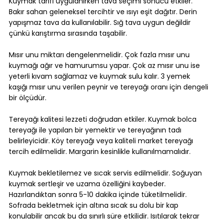
Kuymak tarifi uygulanırken tava seçimi sonucu etkiler. 
Bakır sahan geleneksel tercihtir ve ısıyı eşit dağıtır. Derin 
yapışmaz tava da kullanılabilir. Sığ tava uygun değildir 
çünkü karıştırma sırasında taşabilir.
Mısır unu miktarı dengelenmelidir. Çok fazla mısır unu 
kuymağı ağır ve hamurumsu yapar. Çok az mısır unu ise 
yeterli kıvam sağlamaz ve kuymak sulu kalır. 3 yemek 
kaşığı mısır unu verilen peynir ve tereyağı oranı için dengeli 
bir ölçüdür.
Tereyağı kalitesi lezzeti doğrudan etkiler. Kuymak bolca 
tereyağı ile yapılan bir yemektir ve tereyağının tadı 
belirleyicidir. Köy tereyağı veya kaliteli market tereyağı 
tercih edilmelidir. Margarin kesinlikle kullanılmamalıdır.
Kuymak bekletilemez ve sıcak servis edilmelidir. Soğuyan 
kuymak sertleşir ve uzama özelliğini kaybeder. 
Hazırlandıktan sonra 5-10 dakika içinde tüketilmelidir. 
Sofrada bekletmek için altına sıcak su dolu bir kap 
konulabilir ancak bu da sınırlı süre etkilidir. Isıtılarak tekrar 