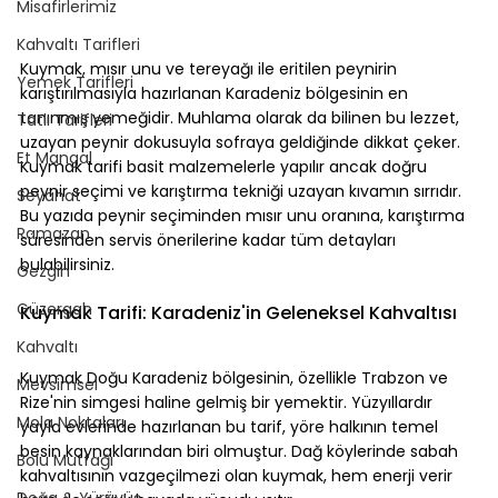
Misafirlerimiz
Kahvaltı Tarifleri
Kuymak, mısır unu ve tereyağı ile eritilen peynirin 
Yemek Tarifleri
karıştırılmasıyla hazırlanan Karadeniz bölgesinin en 
tanınmış yemeğidir. Muhlama olarak da bilinen bu lezzet, 
Tatlı Tarifleri
uzayan peynir dokusuyla sofraya geldiğinde dikkat çeker. 
Et Mangal
Kuymak tarifi basit malzemelerle yapılır ancak doğru 
peynir seçimi ve karıştırma tekniği uzayan kıvamın sırrıdır. 
Seyahat
Bu yazıda peynir seçiminden mısır unu oranına, karıştırma 
Ramazan
süresinden servis önerilerine kadar tüm detayları 
bulabilirsiniz.
Gezgin
Güzergah
Kuymak Tarifi: Karadeniz'in Geleneksel Kahvaltısı
Kahvaltı
Kuymak Doğu Karadeniz bölgesinin, özellikle Trabzon ve 
Mevsimsel
Rize'nin simgesi haline gelmiş bir yemektir. Yüzyıllardır 
Mola Noktaları
yayla evlerinde hazırlanan bu tarif, yöre halkının temel 
besin kaynaklarından biri olmuştur. Dağ köylerinde sabah 
Bolu Mutfağı
kahvaltısının vazgeçilmezi olan kuymak, hem enerji verir 
Doğa & Yürüyüş