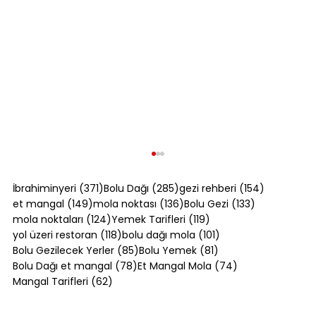
371 yazı
285 yazı
154 yazı
İbrahiminyeri
(371)
Bolu Dağı
(285)
gezi rehberi
(154)
149 yazı
136 yazı
133 yazı
et mangal
(149)
mola noktası
(136)
Bolu Gezi
(133)
124 yazı
119 yazı
mola noktaları
(124)
Yemek Tarifleri
(119)
118 yazı
101 yazı
yol üzeri restoran
(118)
bolu dağı mola
(101)
85 yazı
81 yazı
Bolu Gezilecek Yerler
(85)
Bolu Yemek
(81)
78 yazı
74 yazı
Bolu Dağı et mangal
(78)
Et Mangal Mola
(74)
62 yazı
Mangal Tarifleri
(62)