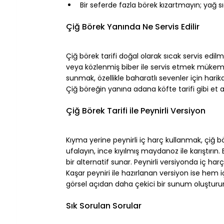
Bir seferde fazla börek kızartmayın; yağ sı
⠀
Çiğ Börek Yanında Ne Servis Edilir
⠀
Çiğ börek tarifi doğal olarak sıcak servis edilm
veya közlenmiş biber ile servis etmek mükem
sunmak, özellikle baharatlı sevenler için harik
Çiğ böreğin yanına 
adana köfte tarifi
 gibi et 
⠀
Çiğ Börek Tarifi ile Peynirli Versiyon
⠀
Kıyma yerine peynirli iç harç kullanmak, çiğ bö
ufalayın, ince kıyılmış maydanoz ile karıştırın
bir alternatif sunar. Peynirli versiyonda iç harç
Kaşar peyniri ile hazırlanan versiyon ise hem
görsel açıdan daha çekici bir sunum oluşturur
⠀
Sık Sorulan Sorular
⠀