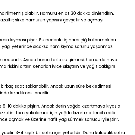
rilmemiş olabilir. Hamuru en az 30 dakika dinlendirin. 
i azaltır; sirke hamurun yapısını gevşetir ve açmayı 
harcın kıyması pişer. Bu nedenle iç harcı çiğ kullanmak bu 
rtma yağı yeterince sıcaksa ham kıyma sorunu yaşanmaz.
 nedendir. Ayrıca harca fazla su girmesi, hamurda hava 
skini artırır. Kenarları iyice sıkıştırın ve yağ sıcaklığını 
a birkaç saat saklanabilir. Ancak uzun süre bekletilmesi 
de kızartılması önerilir.
e 8-10 dakika pişirin. Ancak derin yağda kızartmaya kıyasla 
lezzetini tam yakalamak için yağda kızartma tercih edilir. 
ce açmak ve üzerine hafif yağ sürmek sonucu iyileştirir.
pılır. 3-4 kişilik bir sofra için yeterlidir. Daha kalabalık sofra 