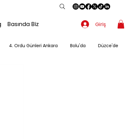
g
Basında Biz
Giriş
4. Ordu Günleri Ankara
Bolu'da
Düzce'de
Gezgin
Güzergah
Kahvaltı
Mevsimsel