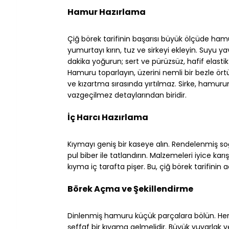
⠀
Hamur Hazırlama
⠀
Çiğ börek tarifinin başarısı büyük ölçüde hamur
yumurtayı kırın, tuz ve sirkeyi ekleyin. Suyu y
dakika yoğurun; sert ve pürüzsüz, hafif elastik
Hamuru toparlayın, üzerini nemli bir bezle ört
ve kızartma sırasında yırtılmaz. Sirke, hamurun el
vazgeçilmez detaylarından biridir.
⠀
İç Harcı Hazırlama
⠀
Kıymayı geniş bir kaseye alın. Rendelenmiş so
pul biber ile tatlandırın. Malzemeleri iyice karı
kıyma iç tarafta pişer. Bu, çiğ börek tarifinin 
⠀
Börek Açma ve Şekillendirme
⠀
Dinlenmiş hamuru küçük parçalara bölün. H
şeffaf bir kıvama gelmelidir. Büyük yuvarlak v