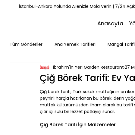
İstanbul-Ankara Yolunda Ailenizle Mola Verin | 7/24 Açı
Anasayfa
Y
Tüm Gönderiler
Ana Yemek Tarifleri
Mangal Tarifl
İbrahim'in Yeri Garden Restaurant
27 M
Misafirlerimiz
Kahvaltı Tarifleri
Yemek Tarifle
Çiğ Börek Tarifi: Ev Y
Çiğ börek tarifi, Türk sokak mutfağının en ikon
Mola Noktaları
Bolu Mutfağı
Doğa & Yürüyüş
peynirli harçla hazırlanan bu börek, derin yağda 
mutfak kültürümüzden ilham alarak bu tarifi siz
çıtır içi sulu bir lezzet patlayışı sunar.
⠀
Çiğ Börek Tarifi İçin Malzemeler