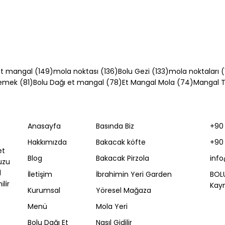
54 yazı
149 yazı
136 yazı
133 yazı
t mangal
(149)
mola noktası
(136)
Bolu Gezi
(133)
mola noktaları
(
81 yazı
78 yazı
74 yazı
Yemek
(81)
Bolu Dağı et mangal
(78)
Et Mangal Mola
(74)
Mangal Ta
Anasayfa
Basında Biz
+90 
ği Tarifi: Evde Kol
Peynirli Börek Tarifi:
Hakkımızda
Bakacak köfte
+90 
asıl Yapılır?
Kahvaltılık Çıtır Lezze
et
Blog
Bakacak Pirzola
inf
uzu
l
İletişim
İbrahimin Yeri Garden
BOL
lir
Kayn
Kurumsal
Yöresel Mağaza
Menü
Mola Yeri
Bolu Dağı Et
Nasıl Gidilir