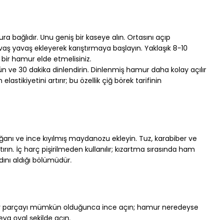
a bağlıdır. Unu geniş bir kaseye alın. Ortasını açıp 
avaş yavaş ekleyerek karıştırmaya başlayın. Yaklaşık 8-10 
 bir hamur elde etmelisiniz.
ün ve 30 dakika dinlendirin. Dinlenmiş hamur daha kolay açılır 
astikiyetini artırır; bu özellik çiğ börek tarifinin 
ğanı ve ince kıyılmış maydanozu ekleyin. Tuz, karabiber ve 
ştırın. İç harç pişirilmeden kullanılır; kızartma sırasında ham 
adını aldığı bölümüdür.
er parçayı mümkün olduğunca ince açın; hamur neredeyse 
eya oval şekilde açın.