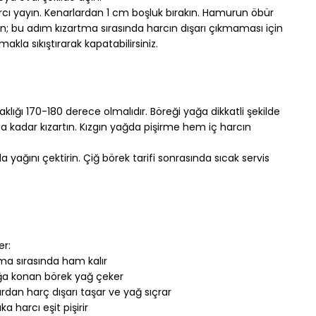
cı yayın. Kenarlardan 1 cm boşluk bırakın. Hamurun öbür 
atın; bu adım kızartma sırasında harcın dışarı çıkmaması için 
rmakla sıkıştırarak kapatabilirsiniz.
caklığı 170-180 derece olmalıdır. Böreği yağa dikkatli şekilde 
lana kadar kızartın. Kızgın yağda pişirme hem iç harcın 
a yağını çektirin. Çiğ börek tarifi sonrasında sıcak servis 
er:
ma sırasında ham kalır
ağa konan börek yağ çeker
lardan harç dışarı taşar ve yağ sıçrar
 harcı eşit pişirir