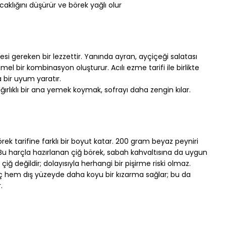
caklığını düşürür ve börek yağlı olur
esi gereken bir lezzettir. Yanında ayran, ayçiçeği salatası 
mel bir kombinasyon oluşturur. 
Acılı ezme tarifi
 ile birlikte 
a bir uyum yaratır.
ağırlıklı bir ana yemek koymak, sofrayı daha zengin kılar.
rek tarifine farklı bir boyut katar. 200 gram beyaz peyniri 
. Bu harçla hazırlanan çiğ börek, sabah kahvaltısına da uygun 
 çiğ değildir; dolayısıyla herhangi bir pişirme riski olmaz.
 iç hem dış yüzeyde daha koyu bir kızarma sağlar; bu da 
.