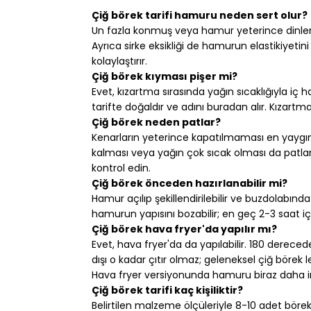
Çiğ börek tarifi hamuru neden sert olur?
Un fazla konmuş veya hamur yeterince dinlendi
Ayrıca sirke eksikliği de hamurun elastikiyetin
kolaylaştırır.
Çiğ börek kıyması pişer mi?
Evet, kızartma sırasında yağın sıcaklığıyla iç 
tarifte doğaldır ve adını buradan alır. Kıza
Çiğ börek neden patlar?
Kenarların yeterince kapatılmaması en yaygın
kalması veya yağın çok sıcak olması da patlama ri
kontrol edin.
Çiğ börek önceden hazırlanabilir mi?
Hamur açılıp şekillendirilebilir ve buzdolabınd
hamurun yapısını bozabilir; en geç 2-3 saat için
Çiğ börek hava fryer'da yapılır mı?
Evet, hava fryer'da da yapılabilir. 180 dereced
dışı o kadar çıtır olmaz; geleneksel çiğ börek 
Hava fryer versiyonunda hamuru biraz daha in
Çiğ börek tarifi kaç kişiliktir?
Belirtilen malzeme ölçüleriyle 8-10 adet börek ya