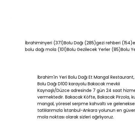
371 yazı
285 yazı
1
İbrahiminyeri
(371)
Bolu Dağı
(285)
gezi rehberi
(154)
e
101 yazı
85 yazı
bolu dağı mola
(101)
Bolu Gezilecek Yerler
(85)
Bolu 
İbrahim'in Yeri Bolu Dağı Et Mangal Restaurant,
Simit Tarifi: Evde Çıtır Simit
Kol Böre
Bolu Dağı D100 karayolu Bakacak mevkii
Nasıl Yapılır?
Böreği N
Kaynaşlı/Düzce adresinde 7 gün 24 saat hizm
vermektedir. Bakacak Köfte, Bakacak Pirzola, k
mangal, yöresel serpme kahvaltı ve gelenekse
tatlılarımızla İstanbul-Ankara yolunun en güveni
mola noktası olarak sizleri ağırlıyoruz.