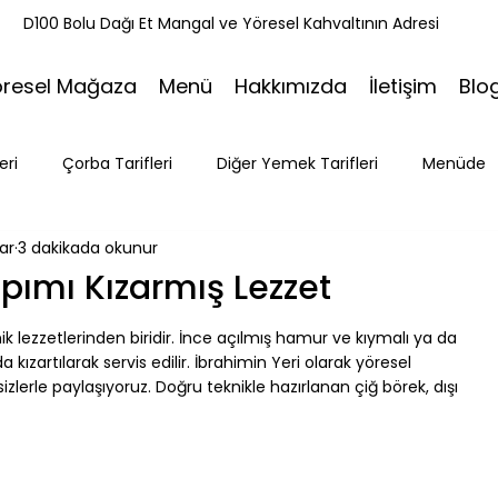
k
D100 Bolu Dağı Et Mangal ve Yöresel Kahvaltının Adresi
öresel Mağaza
Menü
Hakkımızda
İletişim
Blo
eri
Çorba Tarifleri
Diğer Yemek Tarifleri
Menüde
ar
3 dakikada okunur
ri
Tatlı Tarifleri
Et Mangal
Seyahat
Ramazan
apımı Kızarmış Lezzet
ik lezzetlerinden biridir. İnce açılmış hamur ve kıymalı ya da 
Bakacak Mevkii
kızartılarak servis edilir. İbrahimin Yeri olarak yöresel 
lerle paylaşıyoruz. Doğru teknikle hazırlanan çiğ börek, dışı 