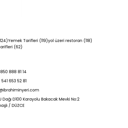
124 yazı
119 yazı
118 yazı
124)
Yemek Tarifleri
(119)
yol üzeri restoran
(118)
62 yazı
rifleri
(62)
850 888 81 14
541 653 52 81
t
o@ibrahiminyeri.com
U Dağı D100 Karayolu Bakacak Mevki No:2
aşlı / DÜZCE