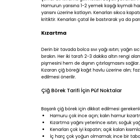
Hamurun yarısına 1-2 yemek kaşığı kıymalı har
yarısını üzerine katlayın. Kenarları sıkıca kap
kritiktir. Kenarları çatal ile bastırarak ya da pa
⠀
Kızartma
⠀
Derin bir tavada bolca sıvı yağı ısıtın; yağın sı
bırakın. Her iki tarafı 2-3 dakika altın rengi a
pişmesini hem de dışının çıtırlaşmasını sağlar.
Kızaran çiğ böreği kağıt havlu üzerine alın; fazl
edilmesi önerilir.
⠀
Çiğ Börek Tarifi İçin Püf Noktalar
⠀
Başarılı çiğ börek için dikkat edilmesi gerekenl
Hamuru çok ince açın; kalın hamur kızart
Kızartma yağını yeterince ısıtın; soğuk y
Kenarları çok iyi kapatın; açık kalan kısım
İç harç çok yoğun olmamalı; ince bir tabaka