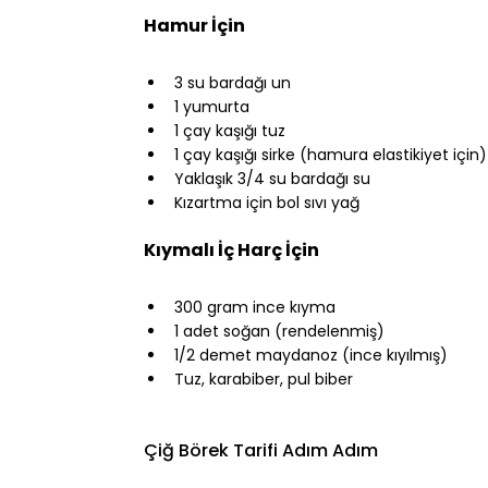
⠀
Hamur İçin
⠀
3 su bardağı un
1 yumurta
1 çay kaşığı tuz
1 çay kaşığı sirke (hamura elastikiyet için)
Yaklaşık 3/4 su bardağı su
Kızartma için bol sıvı yağ
⠀
Kıymalı İç Harç İçin
⠀
300 gram ince kıyma
1 adet soğan (rendelenmiş)
1/2 demet maydanoz (ince kıyılmış)
Tuz, karabiber, pul biber
⠀
⠀
Çiğ Börek Tarifi Adım Adım