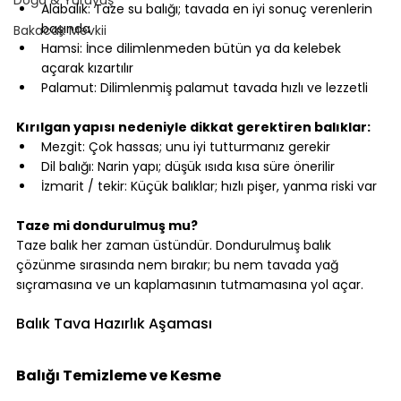
Alabalık: Taze su balığı; tavada en iyi sonuç verenlerin 
başında
Bakacak Mevkii
Hamsi: İnce dilimlenmeden bütün ya da kelebek 
açarak kızartılır
Palamut: Dilimlenmiş palamut tavada hızlı ve lezzetli
⠀
Kırılgan yapısı nedeniyle dikkat gerektiren balıklar:
Mezgit: Çok hassas; unu iyi tutturmanız gerekir
Dil balığı: Narin yapı; düşük ısıda kısa süre önerilir
İzmarit / tekir: Küçük balıklar; hızlı pişer, yanma riski var
⠀
Taze mi dondurulmuş mu?
Taze balık her zaman üstündür. Dondurulmuş balık 
çözünme sırasında nem bırakır; bu nem tavada yağ 
sıçramasına ve un kaplamasının tutmamasına yol açar.
⠀
Balık Tava Hazırlık Aşaması
⠀
Balığı Temizleme ve Kesme