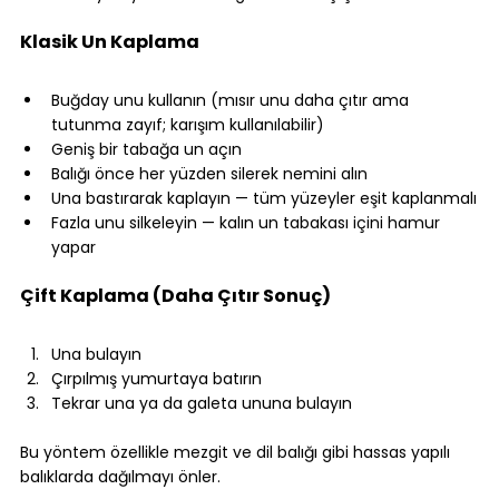
⠀
Klasik Un Kaplama
⠀
Buğday unu kullanın (mısır unu daha çıtır ama 
tutunma zayıf; karışım kullanılabilir)
Geniş bir tabağa un açın
Balığı önce her yüzden silerek nemini alın
Una bastırarak kaplayın — tüm yüzeyler eşit kaplanmalı
Fazla unu silkeleyin — kalın un tabakası içini hamur 
yapar
⠀
Çift Kaplama (Daha Çıtır Sonuç)
⠀
Una bulayın
Çırpılmış yumurtaya batırın
Tekrar una ya da galeta ununa bulayın
⠀
Bu yöntem özellikle mezgit ve dil balığı gibi hassas yapılı 
balıklarda dağılmayı önler.