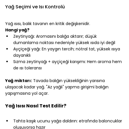
Yağ Seçimi ve Isı Kontrolü
⠀
Yağ ısısı, balık tavanın en kritik değişkenidir.
Hangi yağ?
Zeytinyağı: Aromasını balığa aktarır; düşük 
dumanlama noktası nedeniyle yüksek ısıda iyi değil
Ayçiçeği yağı: En yaygın tercih; nötral tat, yüksek ısıya 
dayanıklı
Sızma zeytinyağı + ayçiçeği karışımı: Hem aroma hem 
de ısı toleransı
⠀
Yağ miktarı:
 Tavada balığın yüksekliğinin yarısına 
ulaşacak kadar yağ. "Az yağlı" yapma girişimi balığın 
yapışmasına yol açar.
⠀
Yağ Isısı Nasıl Test Edilir?
⠀
Tahta kaşık ucunu yağa daldırın: etrafında baloncuklar 
oluşuyorsa hazır