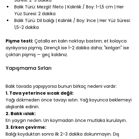
Süresi: 2-3 dakika
Balık Türü: Mezgit fileto | Kalınlık / Boy: 1-1,5 cm | Her 
Yüz Süresi: 2 dakika
Balık Türü: Dil balığı | Kalınlık / Boy: İnce | Her Yüz Süresi: 
1,5-2 dakika
⠀
Pişme testi:
 Çatalla en kalın noktayı bastırın; et kolayca 
ayrılıyorsa pişmiş. Dirençli ise 1-2 dakika daha; "kırılgan" ise 
çoktan pişmiş — geç kaldınız.
⠀
Yapışmama Sırları
⠀
Balık tavada yapışıyorsa bunun birkaç nedeni vardır:
1. Tava yeterince sıcak değil:
Yağı dökmeden önce tavayı ısıtın. Yağ koyunca beklemeyi 
alışkanlık edinin.
2. Balık ıslak:
En yaygın neden. Un koymadan önce mutlaka kurulayın.
3. Erken çevirme:
Balığı koyduktan sonra ilk 2-3 dakika dokunmayın. Dış 