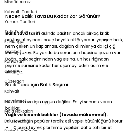
Misafirlerimiz
Kahvaltı Tarifleri
Neden Balık Tava Bu Kadar Zor Görünür?
Yemek Tarifleri
⠀
Tatlı Tarifleri
Balık tava tarifi
 aslında basittir; ancak birkaç kritik 
noktayı atlayınca sonuç hayal kırıklığı yaratır: yapışan balık, 
Et Mangal
nem çeken un kaplaması, dağılan dilimler ya da içi çiğ 
Seyahat
kalmış yüzey. Bu yazıda bu sorunların hepsine çözüm var.
Doğru balık seçiminden yağ ısısına, un hazırlığından 
Ramazan
pişirme süresine kadar her aşamayı adım adım ele 
Gezgin
alacağız.
⠀
Güzergah
Balık Tava için Balık Seçimi
Kahvaltı
⠀
Mevsimsel
Her balık tava için uygun değildir. En iyi sonucu veren 
balıklar:
Mola Noktaları
Yağlı ve kıvamlı balıklar (tavada mükemmel):
Bolu Mutfağı
Levrek: En popüler tercih; etli yapısı bütünlüğünü korur
Çipura: Levrek gibi firma yapılıdır; daha tatlı bir et
Doğa & Yürüyüş