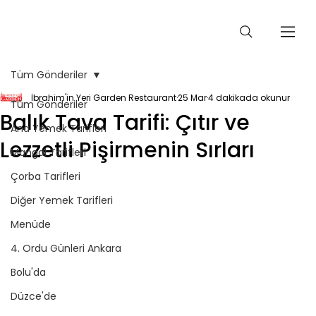
Tüm Gönderiler
İbrahim'in Yeri Garden Restaurant
25 Mar
4 dakikada okunur
Tüm Gönderiler
Balık Tava Tarifi: Çıtır ve
Ana Yemek Tarifleri
Lezzetli Pişirmenin Sırları
Mangal Tarifleri
Çorba Tarifleri
Diğer Yemek Tarifleri
Menüde
4. Ordu Günleri Ankara
Bolu'da
Düzce'de