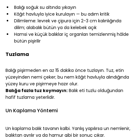
⠀
Balığı soğuk su altında yıkayın
Kâğıt havluyla iyice kurulayın — bu adım kritik
Dilimleme: levrek ve çipura için 2-3 cm kalınlığında 
dilim; alabalık bütün ya da kelebek açık
Hamsi ve küçük balıklar iç organları temizlenmiş hâlde 
bütün pişirilir
⠀
Tuzlama
⠀
Balığı pişirmeden en az 15 dakika önce tuzlayın. Tuz, etin 
yüzeyinden nemi çeker; bu nem kâğıt havluyla alındığında 
yüzey kuru ve pişirmeye hazır olur.
Balığa fazla tuz koymayın:
 Balık eti tuzlu olduğundan 
hafif tuzlama yeterlidir.
⠀
Un Kaplama Yöntemi
⠀
Un kaplama balık tavanın kalbi. Yanlış yapılırsa un nemlenir, 
balıktan ayrılır ya da hamur gibi bir sonuç çıkar.