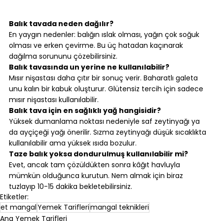
⠀
Balık tavada neden dağılır?
En yaygın nedenler: balığın ıslak olması, yağın çok soğuk 
olması ve erken çevirme. Bu üç hatadan kaçınarak 
dağılma sorununu çözebilirsiniz.
Balık tavasında un yerine ne kullanılabilir?
Mısır nişastası daha çıtır bir sonuç verir. Baharatlı galeta 
unu kalın bir kabuk oluşturur. Glütensiz tercih için sadece 
mısır nişastası kullanılabilir.
Balık tava için en sağlıklı yağ hangisidir?
Yüksek dumanlama noktası nedeniyle saf zeytinyağı ya 
da ayçiçeği yağı önerilir. Sızma zeytinyağı düşük sıcaklıkta 
kullanılabilir ama yüksek ısıda bozulur.
Taze balık yoksa dondurulmuş kullanılabilir mi?
Evet, ancak tam çözüldükten sonra kâğıt havluyla 
mümkün olduğunca kurutun. Nem almak için biraz 
tuzlayıp 10-15 dakika bekletebilirsiniz.
Etiketler:
et mangal
Yemek Tarifleri
mangal teknikleri
Ana Yemek Tarifleri