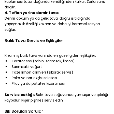
kaplaması tutunduğunda kendiliğinden kalkar. Zorlarsanız 
dağılır.
4. Teflon yerine demir tava:
Demir döküm ya da çelik tava, doğru ısıtıldığında 
yapışmazlık özelliği kazanır ve daha iyi karamelizasyon 
sağlar.
⠀
Balık Tava Servis ve Eşlikçiler
⠀
Kızarmış balık tava yanında en güzel giden eşlikçiler:
Tarator sos (tahin, sarımsak, limon)
Sarımsaklı yoğurt
Taze limon dilimleri (sıkarak servis)
Roka ve nar ekşisi salatası
Pilav ya da patates kızartması
⠀
Servis sıcaklığı:
 Balık tava soğuyunca yumuşar ve çıtırlığı 
kaybolur. Pişer pişmez servis edin.
⠀
Sık Sorulan Sorular