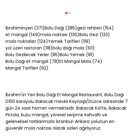
371 yazı
285 yazı
154 yazı
İbrahiminyeri
(371)
Bolu Dağı
(285)
gezi rehberi
(154)
149 yazı
136 yazı
133 yazı
et mangal
(149)
mola noktası
(136)
Bolu Gezi
(133)
124 yazı
119 yazı
mola noktaları
(124)
Yemek Tarifleri
(119)
118 yazı
101 yazı
yol üzeri restoran
(118)
bolu dağı mola
(101)
85 yazı
81 yazı
Bolu Gezilecek Yerler
(85)
Bolu Yemek
(81)
78 yazı
74 yazı
Bolu Dağı et mangal
(78)
Et Mangal Mola
(74)
62 yazı
Mangal Tarifleri
(62)
Patates Graten Yapımı: Fırında
Kremalı Kaşarlı Tarif
İbrahim'in Yeri Bolu Dağı Et Mangal Restaurant, Bolu Dağı
D100 karayolu Bakacak mevkii Kaynaşlı/Düzce adresinde 7
gün 24 saat hizmet vermektedir. Bakacak Köfte, Bakacak
Pirzola, kuzu mangal, yöresel serpme kahvaltı ve
geleneksel tatlılarımızla İstanbul-Ankara yolunun en
güvenilir mola noktası olarak sizleri ağırlıyoruz.