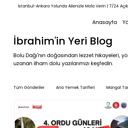
İstanbul-Ankara Yolunda Ailenizle Mola Verin | 7/24 Açı
Anasayfa
Y
İbrahim'in Yeri Blog
Bolu Dağı'nın doğasından lezzet hikayeleri, y
uzanan ilham dolu yazılarımızı keşfedin.
Tüm Gönderiler
Ana Yemek Tarifleri
Mangal Tari
Misafirlerimiz
Kahvaltı Tarifleri
Yemek Tarif