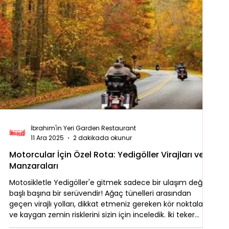
İbrahim'in Yeri Garden Restaurant
11 Ara 2025
2 dakikada okunur
Motorcular İçin Özel Rota: Yedigöller Virajları ve
Manzaraları
Motosikletle Yedigöller'e gitmek sadece bir ulaşım değil,
başlı başına bir serüvendir! Ağaç tünelleri arasından
geçen virajlı yolları, dikkat etmeniz gereken kör noktaları
ve kaygan zemin risklerini sizin için inceledik. İki teker
üzerinde özgürlüğün tadını çıkarırken güvenli sürüşten