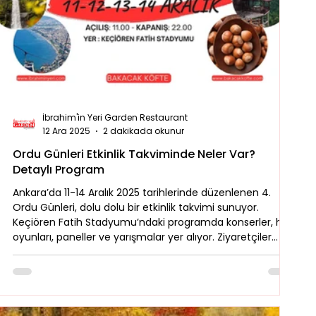
İbrahim'in Yeri Garden Restaurant
12 Ara 2025
2 dakikada okunur
Ordu Günleri Etkinlik Takviminde Neler Var?
Detaylı Program
Ankara’da 11-14 Aralık 2025 tarihlerinde düzenlenen 4.
Ordu Günleri, dolu dolu bir etkinlik takvimi sunuyor.
Keçiören Fatih Stadyumu’ndaki programda konserler, halk
oyunları, paneller ve yarışmalar yer alıyor. Ziyaretçiler
yoğun program arasında Bakacak Köfte Food Truck ile
lezzet molası verirken, etkinlik sonrası şehirden ayrılanlar
için Bolu güzergahındaki İbrahim'in Yeri, dönüş yolunun en
lezzetli durağı olarak öneriliyor.