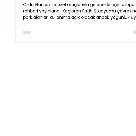
Ordu Günleri’ne özel araçlarıyla gelecekler için otopa
rehberi yayınlandı. Keçiören Fatih Stadyumu çevresin
park alanları kullanıma açık olacak ancak yoğunluk uya
yapıldı. Araçlarını park eden ziyaretçiler içeride Bakac
Köfte Food Truck ile lezzet molası verirken, etkinlik so
şehirden araçlarıyla ayrılanlar için Bolu güzergahındak
İbrahim'in Yeri, geniş otoparkı ve lezzetiyle ideal bir m
noktasıdır.