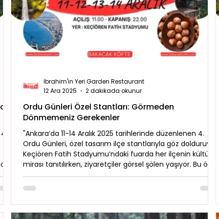
Doğa & Yürüyüş
Bakacak Mevkii
İbrahim'in Yeri Garden Restaurant
12 Ara 2025
2 dakikada okunur
gram
Ordu Günleri Özel Stantları: Görmeden
Dönmemeniz Gerekenler
 4.
"Ankara’da 11-14 Aralık 2025 tarihlerinde düzenlenen 4.
Ordu Günleri, özel tasarım ilçe stantlarıyla göz dolduruyor.
Keçiören Fatih Stadyumu’ndaki fuarda her ilçenin kültürel
dolu
mirası tanıtılırken, ziyaretçiler görsel şölen yaşıyor. Bu özel
od
stantlar arasında Bakacak Köfte Food Truck ile lezzet
minde
molası veren misafirler, etkinlik sonrası şehirden ayrılırken
i’nde
Bolu güzergahındaki İbrahim'in Yeri’nde durarak dönüş
e
yolculuklarını tatlandırabilirler."