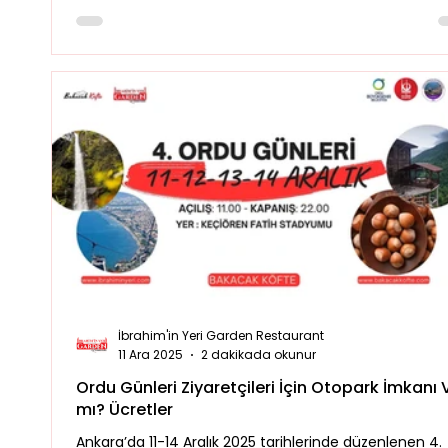
lezzetli bir molayla atan ziyaretçiler, etkinlik sonrası
şehirden ayrılırken Bolu güzergahındaki İbrahim'in Yer
durarak dönüş yolculuklarını tatlandırabilirler.
İbrahim'in Yeri Garden Restaurant
11 Ara 2025
2 dakikada okunur
Ordu Günleri Ziyaretçileri İçin Otopark İmkanı 
mı? Ücretler
Ankara’da 11-14 Aralık 2025 tarihlerinde düzenlenen 4.