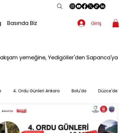
g
Basında Biz
Giriş
dan akşam yemeğine, Yedigöller'den Sapanca'ya
e
4. Ordu Günleri Ankara
Bolu'da
Düzce'de
an
Gezgin
Güzergah
Kahvaltı