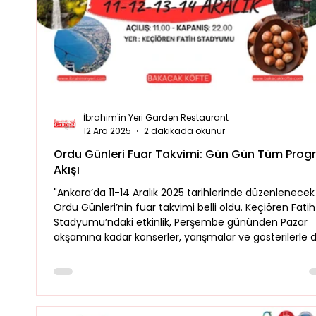
Mevsimsel
Mola Noktaları
Bolu Mutfağı
İbrahim'in Yeri Garden Restaurant
12 Ara 2025
2 dakikada okunur
Ordu Günleri Fuar Takvimi: Gün Gün Tüm Pro
Akışı
"Ankara’da 11-14 Aralık 2025 tarihlerinde düzenlenecek
Ordu Günleri’nin fuar takvimi belli oldu. Keçiören Fatih
Stadyumu’ndaki etkinlik, Perşembe gününden Pazar
akşamına kadar konserler, yarışmalar ve gösterilerle 
geçecek. Yoğun program arasında Bakacak Köfte Fo
Truck ile lezzet molası veren ziyaretçiler, etkinlik biti
şehirden ayrılırken Bolu güzergahındaki İbrahim'in Yer
durarak bu kültürel geziyi lezzetli bir akşam yemeğiyl
noktalayabilirler."