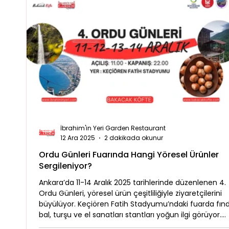
İbrahim'in Yeri Garden Restaurant
12 Ara 2025
2 dakikada okunur
Ordu Günleri Fuarında Hangi Yöresel Ürünler
Sergileniyor?
Ankara’da 11-14 Aralık 2025 tarihlerinde düzenlenen 4.
Ordu Günleri, yöresel ürün çeşitliliğiyle ziyaretçilerini
büyülüyor. Keçiören Fatih Stadyumu’ndaki fuarda fınd
bal, turşu ve el sanatları stantları yoğun ilgi görüyor.
Alışveriş yorgunluğunu Bakacak Köfte Food Truck’ta