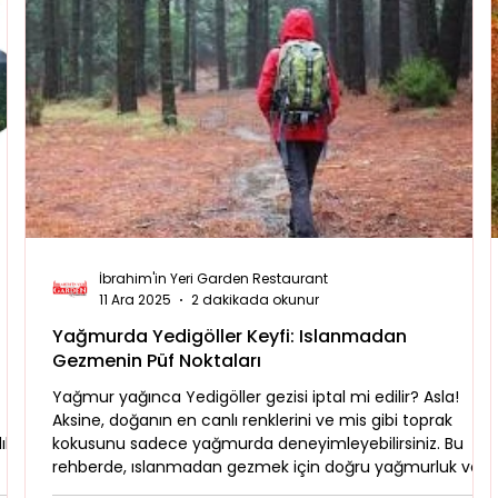
İbrahim'in Yeri Garden Restaurant
11 Ara 2025
2 dakikada okunur
Yağmurda Yedigöller Keyfi: Islanmadan
Gezmenin Püf Noktaları
Yağmur yağınca Yedigöller gezisi iptal mi edilir? Asla!
Aksine, doğanın en canlı renklerini ve mis gibi toprak
ık,
kokusunu sadece yağmurda deneyimleyebilirsiniz. Bu
rehberde, ıslanmadan gezmek için doğru yağmurluk ve
bot seçimini, kaygan zeminlerde yürüme tekniklerini ve