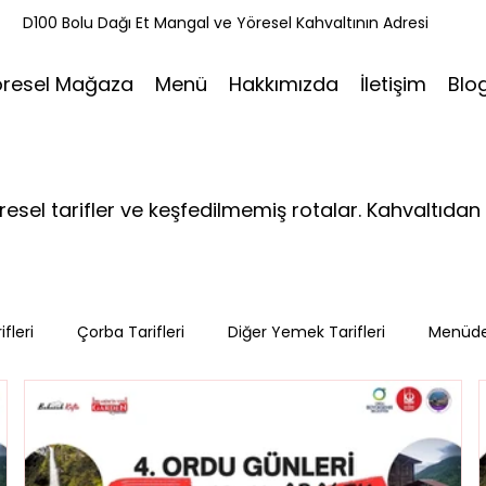
k
D100 Bolu Dağı Et Mangal ve Yöresel Kahvaltının Adresi
öresel Mağaza
Menü
Hakkımızda
İletişim
Blo
öresel tarifler ve keşfedilmemiş rotalar. Kahvaltı
fleri
Çorba Tarifleri
Diğer Yemek Tarifleri
Menüd
leri
Tatlı Tarifleri
Et Mangal
Seyahat
Ramaz