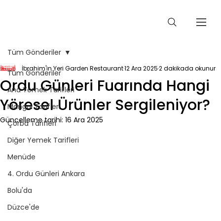
Tüm Gönderiler
İbrahim'in Yeri Garden Restaurant
12 Ara 2025
2 dakikada okunur
Tüm Gönderiler
Ordu Günleri Fuarında Hangi
Ana Yemek Tarifleri
Yöresel Ürünler Sergileniyor?
Mangal Tarifleri
Güncelleme tarihi:
16 Ara 2025
Çorba Tarifleri
Diğer Yemek Tarifleri
Menüde
4. Ordu Günleri Ankara
Bolu'da
Düzce'de