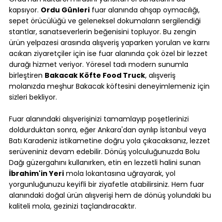
kapsıyor. 
Ordu Günleri
 fuar alanında ahşap oymacılığı, 
sepet örücülüğü ve geleneksel dokumaların sergilendiği 
stantlar, sanatseverlerin beğenisini topluyor. Bu zengin 
ürün yelpazesi arasında alışveriş yaparken yorulan ve karnı 
acıkan ziyaretçiler için ise fuar alanında çok özel bir lezzet 
durağı hizmet veriyor. Yöresel tadı modern sunumla 
birleştiren 
Bakacak Köfte Food Truck
, alışveriş 
molanızda meşhur Bakacak köftesini deneyimlemeniz için 
sizleri bekliyor.
Fuar alanındaki alışverişinizi tamamlayıp poşetlerinizi 
doldurduktan sonra, eğer Ankara'dan ayrılıp İstanbul veya 
Batı Karadeniz istikametine doğru yola çıkacaksanız, lezzet 
serüveniniz devam edebilir. Dönüş yolculuğunuzda Bolu 
Dağı güzergahını kullanırken, etin en lezzetli halini sunan 
İbrahim'in Yeri
 mola lokantasına uğrayarak, yol 
yorgunluğunuzu keyifli bir ziyafetle atabilirsiniz. Hem fuar 
alanındaki doğal ürün alışverişi hem de dönüş yolundaki bu 
kaliteli mola, gezinizi taçlandıracaktır.