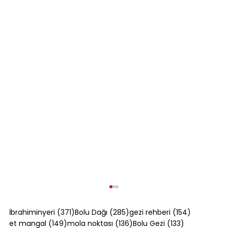
371 yazı
285 yazı
154 yazı
İbrahiminyeri
(371)
Bolu Dağı
(285)
gezi rehberi
(154)
149 yazı
136 yazı
133 yazı
et mangal
(149)
mola noktası
(136)
Bolu Gezi
(133)