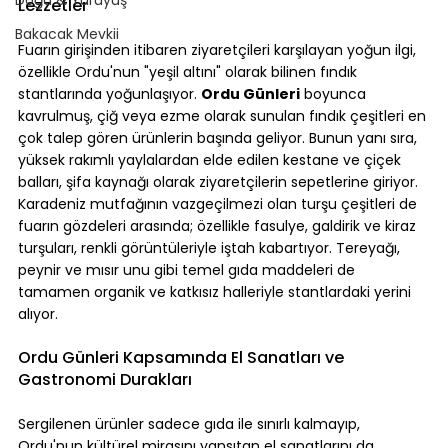
Lezzetler
Bakacak Mevkii
Fuarın girişinden itibaren ziyaretçileri karşılayan yoğun ilgi, 
özellikle Ordu'nun "yeşil altını" olarak bilinen fındık 
stantlarında yoğunlaşıyor. 
Ordu Günleri
 boyunca 
kavrulmuş, çiğ veya ezme olarak sunulan fındık çeşitleri en 
çok talep gören ürünlerin başında geliyor. Bunun yanı sıra, 
yüksek rakımlı yaylalardan elde edilen kestane ve çiçek 
balları, şifa kaynağı olarak ziyaretçilerin sepetlerine giriyor. 
Karadeniz mutfağının vazgeçilmezi olan turşu çeşitleri de 
fuarın gözdeleri arasında; özellikle fasulye, galdirik ve kiraz 
turşuları, renkli görüntüleriyle iştah kabartıyor. Tereyağı, 
peynir ve mısır unu gibi temel gıda maddeleri de 
tamamen organik ve katkısız halleriyle stantlardaki yerini 
alıyor.
Ordu Günleri Kapsamında El Sanatları ve 
Gastronomi Durakları
Sergilenen ürünler sadece gıda ile sınırlı kalmayıp, 
Ordu'nun kültürel mirasını yansıtan el sanatlarını da 