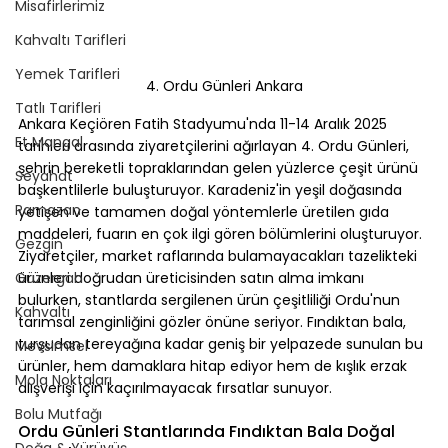
Misafirlerimiz
Kahvaltı Tarifleri
Yemek Tarifleri
4. Ordu Günleri Ankara
Tatlı Tarifleri
Ankara Keçiören Fatih Stadyumu'nda 11-14 Aralık 2025 
Et Mangal
tarihleri arasında ziyaretçilerini ağırlayan 4. Ordu Günleri, 
şehrin bereketli topraklarından gelen yüzlerce çeşit ürünü 
Seyahat
başkentlilerle buluşturuyor. Karadeniz'in yeşil doğasında 
Ramazan
yetişen ve tamamen doğal yöntemlerle üretilen gıda 
maddeleri, fuarın en çok ilgi gören bölümlerini oluşturuyor. 
Gezgin
Ziyaretçiler, market raflarında bulamayacakları tazelikteki 
Güzergah
ürünleri doğrudan üreticisinden satın alma imkanı 
bulurken, stantlarda sergilenen ürün çeşitliliği Ordu'nun 
Kahvaltı
tarımsal zenginliğini gözler önüne seriyor. Fındıktan bala, 
turşudan tereyağına kadar geniş bir yelpazede sunulan bu 
Mevsimsel
ürünler, hem damaklara hitap ediyor hem de kışlık erzak 
Mola Noktaları
alışverişi için kaçırılmayacak fırsatlar sunuyor.
Bolu Mutfağı
Ordu Günleri Stantlarında Fındıktan Bala Doğal 
Doğa & Yürüyüş