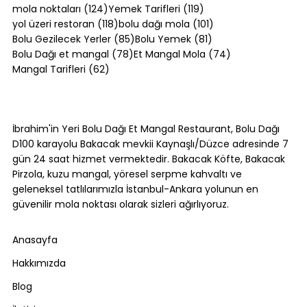
124 yazı
119 yazı
mola noktaları
(124)
Yemek Tarifleri
(119)
118 yazı
101 yazı
yol üzeri restoran
(118)
bolu dağı mola
(101)
85 yazı
81 yazı
Bolu Gezilecek Yerler
(85)
Bolu Yemek
(81)
78 yazı
74 yazı
Bolu Dağı et mangal
(78)
Et Mangal Mola
(74)
62 yazı
Mangal Tarifleri
(62)
Ordu Günleri Sürpriz Etkinlikler ve
Çekiliş Fırsatları
İbrahim'in Yeri Bolu Dağı Et Mangal Restaurant, Bolu Dağı
D100 karayolu Bakacak mevkii Kaynaşlı/Düzce adresinde 7
gün 24 saat hizmet vermektedir. Bakacak Köfte, Bakacak
Pirzola, kuzu mangal, yöresel serpme kahvaltı ve
geleneksel tatlılarımızla İstanbul-Ankara yolunun en
güvenilir mola noktası olarak sizleri ağırlıyoruz.
Anasayfa
Hakkımızda
Blog