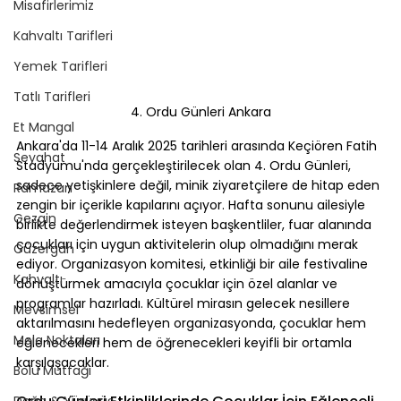
Misafirlerimiz
Kahvaltı Tarifleri
Yemek Tarifleri
Tatlı Tarifleri
4. Ordu Günleri Ankara
Et Mangal
Ankara'da 11-14 Aralık 2025 tarihleri arasında Keçiören Fatih 
Seyahat
Stadyumu'nda gerçekleştirilecek olan 4. Ordu Günleri, 
sadece yetişkinlere değil, minik ziyaretçilere de hitap eden 
Ramazan
zengin bir içerikle kapılarını açıyor. Hafta sonunu ailesiyle 
Gezgin
birlikte değerlendirmek isteyen başkentliler, fuar alanında 
çocukları için uygun aktivitelerin olup olmadığını merak 
Güzergah
ediyor. Organizasyon komitesi, etkinliği bir aile festivaline 
Kahvaltı
dönüştürmek amacıyla çocuklar için özel alanlar ve 
programlar hazırladı. Kültürel mirasın gelecek nesillere 
Mevsimsel
aktarılmasını hedefleyen organizasyonda, çocuklar hem 
Mola Noktaları
eğlenecekleri hem de öğrenecekleri keyifli bir ortamla 
karşılaşacaklar.
Bolu Mutfağı
Doğa & Yürüyüş