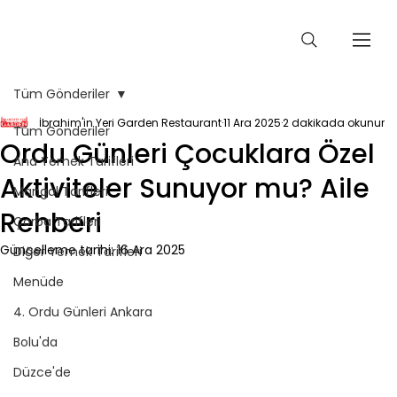
Tüm Gönderiler
İbrahim'in Yeri Garden Restaurant
11 Ara 2025
2 dakikada okunur
Tüm Gönderiler
Ordu Günleri Çocuklara Özel
Ana Yemek Tarifleri
Aktiviteler Sunuyor mu? Aile
Mangal Tarifleri
Rehberi
Çorba Tarifleri
Güncelleme tarihi:
16 Ara 2025
Diğer Yemek Tarifleri
Menüde
4. Ordu Günleri Ankara
Bolu'da
Düzce'de