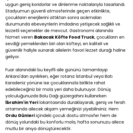
uygun geniş koridorlar ve dinlenme noktalarıyla tasarlandı. 
Stadyumun güvenli atmosferinde geçen etkinlikte, 
çocukların enerjilerini attıktan sonra acıkmaları 
durumunda ebeveynlerin imdadına yetişecek sağlıklı ve 
lezzetli seçenekler de mevcut. Gastronomi alanında 
hizmet veren 
Bakacak Köfte Food Truck
, çocukların en 
sevdiği yemeklerden biri olan köfteyi, en kaliteli ve 
güvenilir haliyle sunarak ailelerin favori lezzet durağı haline 
geliyor.
Fuar alanındaki bu keyifli aile gününü tamamlayıp 
Ankara'dan ayrılırken, eğer rotanız İstanbul veya Batı 
Karadeniz yönüne ise çocuklarınızla birlikte rahat 
edebileceğiniz bir mola yeri daha bulunuyor. Dönüş 
yolculuğunuzda Bolu Dağı güzergahını kullanırken 
İbrahim'in Yeri
 lokantasında duraklayarak, geniş ve ferah 
ortamında ailecek akşam yemeğinizi yiyebilirsiniz. Hem 
Ordu Günleri
 içindeki çocuk dostu atmosfer hem de 
dönüş yolundaki bu konforlu mola, hafta sonunuzu ailece 
mutlu bir anıya dönüştürecektir.