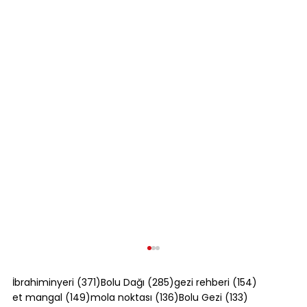
371 yazı
285 yazı
154 yazı
İbrahiminyeri
(371)
Bolu Dağı
(285)
gezi rehberi
(154)
149 yazı
136 yazı
133 yazı
et mangal
(149)
mola noktası
(136)
Bolu Gezi
(133)