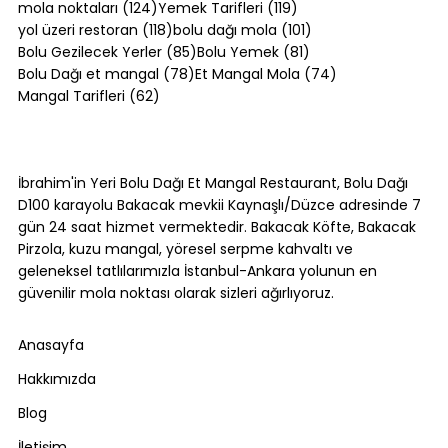
124 yazı
119 yazı
mola noktaları
(124)
Yemek Tarifleri
(119)
118 yazı
101 yazı
yol üzeri restoran
(118)
bolu dağı mola
(101)
85 yazı
81 yazı
Bolu Gezilecek Yerler
(85)
Bolu Yemek
(81)
78 yazı
74 yazı
Bolu Dağı et mangal
(78)
Et Mangal Mola
(74)
62 yazı
Mangal Tarifleri
(62)
Ordu Günleri Sürpriz Etkinlikler ve
Çekiliş Fırsatları
İbrahim'in Yeri Bolu Dağı Et Mangal Restaurant, Bolu Dağı
D100 karayolu Bakacak mevkii Kaynaşlı/Düzce adresinde 7
gün 24 saat hizmet vermektedir. Bakacak Köfte, Bakacak
Pirzola, kuzu mangal, yöresel serpme kahvaltı ve
geleneksel tatlılarımızla İstanbul-Ankara yolunun en
güvenilir mola noktası olarak sizleri ağırlıyoruz.
Anasayfa
Hakkımızda
Blog
İletişim