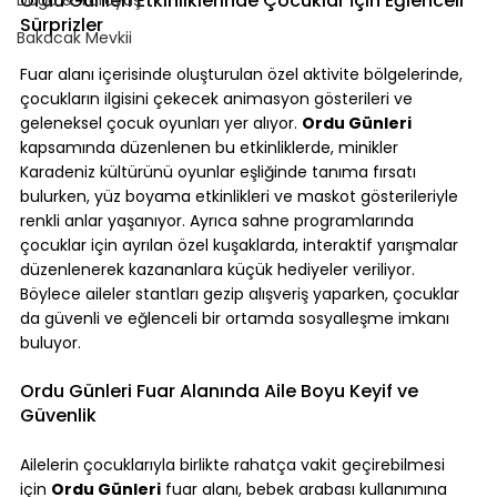
Ordu Günleri Etkinliklerinde Çocuklar İçin Eğlenceli 
Sürprizler
Bakacak Mevkii
Fuar alanı içerisinde oluşturulan özel aktivite bölgelerinde, 
çocukların ilgisini çekecek animasyon gösterileri ve 
geleneksel çocuk oyunları yer alıyor. 
Ordu Günleri
kapsamında düzenlenen bu etkinliklerde, minikler 
Karadeniz kültürünü oyunlar eşliğinde tanıma fırsatı 
bulurken, yüz boyama etkinlikleri ve maskot gösterileriyle 
renkli anlar yaşanıyor. Ayrıca sahne programlarında 
çocuklar için ayrılan özel kuşaklarda, interaktif yarışmalar 
düzenlenerek kazananlara küçük hediyeler veriliyor. 
Böylece aileler stantları gezip alışveriş yaparken, çocuklar 
da güvenli ve eğlenceli bir ortamda sosyalleşme imkanı 
buluyor.
Ordu Günleri Fuar Alanında Aile Boyu Keyif ve 
Güvenlik
Ailelerin çocuklarıyla birlikte rahatça vakit geçirebilmesi 
için 
Ordu Günleri
 fuar alanı, bebek arabası kullanımına 