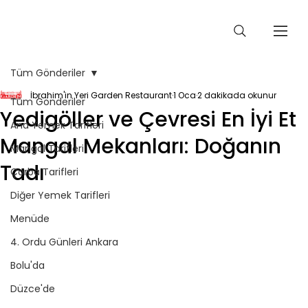
Tüm Gönderiler
İbrahim'in Yeri Garden Restaurant
1 Oca
2 dakikada okunur
Tüm Gönderiler
Yedigöller ve Çevresi En İyi Et
Ana Yemek Tarifleri
Mangal Mekanları: Doğanın
Mangal Tarifleri
Tadı
Çorba Tarifleri
Diğer Yemek Tarifleri
Menüde
4. Ordu Günleri Ankara
Bolu'da
Düzce'de