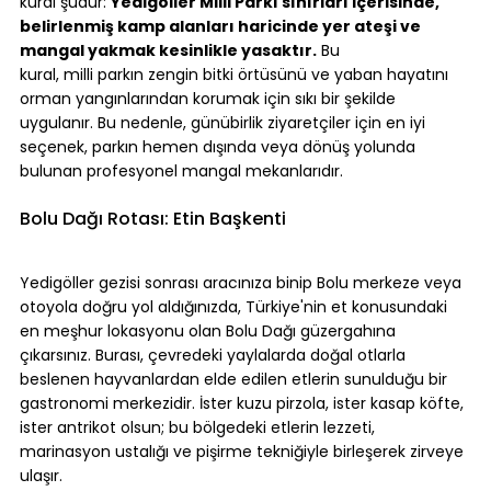
kural şudur: 
Yedigöller Milli Parkı sınırları içerisinde, 
belirlenmiş kamp alanları haricinde yer ateşi ve 
mangal yakmak kesinlikle yasaktır.
 Bu 
kural, milli parkın zengin bitki örtüsünü ve yaban hayatını 
orman yangınlarından korumak için sıkı bir şekilde 
uygulanır. Bu nedenle, günübirlik ziyaretçiler için en iyi 
seçenek, parkın hemen dışında veya dönüş yolunda 
bulunan profesyonel mangal mekanlarıdır.
Bolu Dağı Rotası: Etin Başkenti
Yedigöller gezisi sonrası aracınıza binip Bolu merkeze veya 
otoyola doğru yol aldığınızda, Türkiye'nin et konusundaki 
en meşhur lokasyonu olan Bolu Dağı güzergahına 
çıkarsınız. Burası, çevredeki yaylalarda doğal otlarla 
beslenen hayvanlardan elde edilen etlerin sunulduğu bir 
gastronomi merkezidir. İster kuzu pirzola, ister kasap köfte, 
ister antrikot olsun; bu bölgedeki etlerin lezzeti, 
marinasyon ustalığı ve pişirme tekniğiyle birleşerek zirveye 
ulaşır.