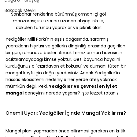
Bakacak Mevkii
Sonbahar renklerine bürünmüş orman içi göl 
manzarası; su üzerine uzanan ahşap iskele, 
dökülen turuncu yapraklar ve piknik alanı
Yedigöller Milli Parkı'nın eşsiz doğasında, sararmış 
yaprakların hışırtısı ve göllerin dinginliği arasında geçirilen 
bir gün, ruhunuzu besler. Ancak temiz orman havasının 
acıktıramayacağı kimse yoktur. Gezi boyunca hayalini 
kurduğunuz o "cızırdayan et kokusu" ve dumanı tüten bir 
mangal keyfi için doğru yerdesiniz. Ancak Yedigöller'in 
hassas ekosistemi nedeniyle her yerde ateş yakmak 
mümkün değil. Peki, 
Yedigöller ve çevresi en iyi et 
mangal
 deneyimi nerede yaşanır? İşte lezzet rotanız.
Önemli Uyarı: Yedigöller İçinde Mangal Yakılır mı?
Mangal planı yapmadan önce bilinmesi gereken en kritik 