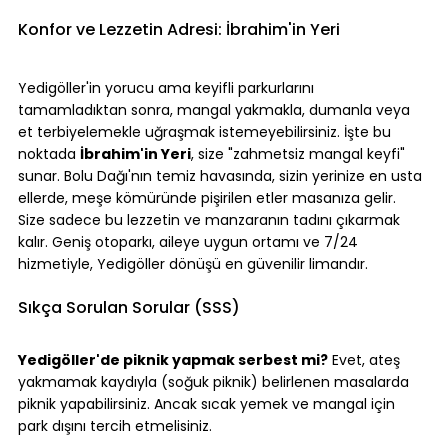
Konfor ve Lezzetin Adresi: İbrahim'in Yeri
Yedigöller'in yorucu ama keyifli parkurlarını 
tamamladıktan sonra, mangal yakmakla, dumanla veya 
et terbiyelemekle uğraşmak istemeyebilirsiniz. İşte bu 
noktada 
İbrahim'in Yeri
, size "zahmetsiz mangal keyfi" 
sunar. Bolu Dağı'nın temiz havasında, sizin yerinize en usta 
ellerde, meşe kömüründe pişirilen etler masanıza gelir. 
Size sadece bu lezzetin ve manzaranın tadını çıkarmak 
kalır. Geniş otoparkı, aileye uygun ortamı ve 7/24 
hizmetiyle, Yedigöller dönüşü en güvenilir limandır.
Sıkça Sorulan Sorular (SSS)
Yedigöller'de piknik yapmak serbest mi?
 Evet, ateş 
yakmamak kaydıyla (soğuk piknik) belirlenen masalarda 
piknik yapabilirsiniz. Ancak sıcak yemek ve mangal için 
park dışını tercih etmelisiniz.