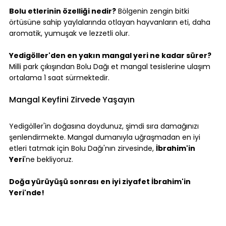
Bolu etlerinin özelliği nedir?
 Bölgenin zengin bitki 
örtüsüne sahip yaylalarında otlayan hayvanların eti, daha 
aromatik, yumuşak ve lezzetli olur.
Yedigöller'den en yakın mangal yeri ne kadar sürer?
Milli park çıkışından Bolu Dağı et mangal tesislerine ulaşım 
ortalama 1 saat sürmektedir.
Mangal Keyfini Zirvede Yaşayın
Yedigöller'in doğasına doydunuz, şimdi sıra damağınızı 
şenlendirmekte. Mangal dumanıyla uğraşmadan en iyi 
etleri tatmak için Bolu Dağı'nın zirvesinde, 
İbrahim'in 
Yeri
'ne bekliyoruz.
Doğa yürüyüşü sonrası en iyi ziyafet İbrahim'in 
Yeri'nde!