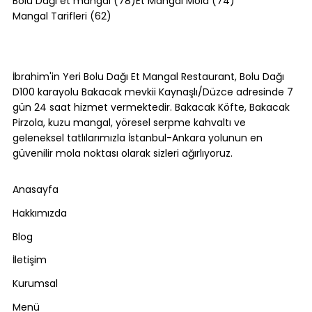
Bolu Dağı et mangal
(78)
Et Mangal Mola
(74)
62 yazı
Mangal Tarifleri
(62)
Akçakoca Gezilecek Yerler:
Karadeniz'in Batı Ucunda Ne Var?
İbrahim'in Yeri Bolu Dağı Et Mangal Restaurant, Bolu Dağı
D100 karayolu Bakacak mevkii Kaynaşlı/Düzce adresinde 7
gün 24 saat hizmet vermektedir. Bakacak Köfte, Bakacak
Pirzola, kuzu mangal, yöresel serpme kahvaltı ve
geleneksel tatlılarımızla İstanbul-Ankara yolunun en
güvenilir mola noktası olarak sizleri ağırlıyoruz.
Anasayfa
Hakkımızda
Blog
İletişim
Kurumsal
Menü