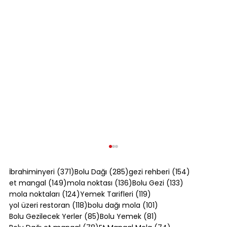
371 yazı
285 yazı
154 yazı
İbrahiminyeri
(371)
Bolu Dağı
(285)
gezi rehberi
(154)
149 yazı
136 yazı
133 yazı
et mangal
(149)
mola noktası
(136)
Bolu Gezi
(133)
124 yazı
119 yazı
mola noktaları
(124)
Yemek Tarifleri
(119)
118 yazı
101 yazı
yol üzeri restoran
(118)
bolu dağı mola
(101)
85 yazı
81 yazı
Bolu Gezilecek Yerler
(85)
Bolu Yemek
(81)
78 yazı
74 yazı