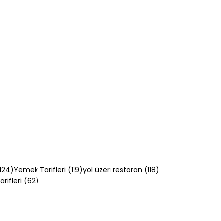
124 yazı
119 yazı
118 yazı
124)
Yemek Tarifleri
(119)
yol üzeri restoran
(118)
62 yazı
rifleri
(62)