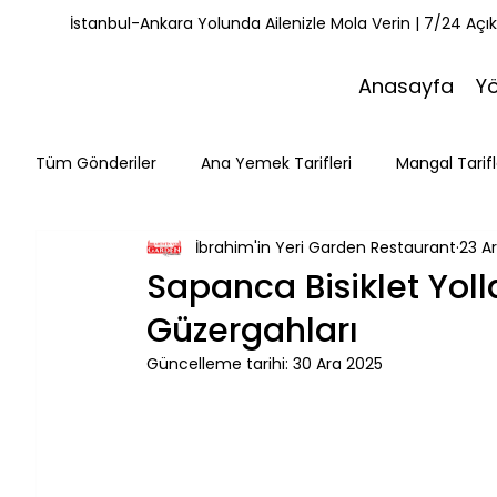
İstanbul-Ankara Yolunda Ailenizle Mola Verin | 7/24 Açı
Anasayfa
Y
Tüm Gönderiler
Ana Yemek Tarifleri
Mangal Tarifl
İbrahim'in Yeri Garden Restaurant
23 A
Misafirlerimiz
Kahvaltı Tarifleri
Yemek Tarifle
Sapanca Bisiklet Yoll
Güzergahları
Mola Noktaları
Bolu Mutfağı
Doğa & Yürüyüş
Güncelleme tarihi:
30 Ara 2025