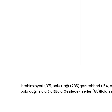
371 yazı
285 yazı
1
İbrahiminyeri
(371)
Bolu Dağı
(285)
gezi rehberi
(154)
e
101 yazı
85 yazı
bolu dağı mola
(101)
Bolu Gezilecek Yerler
(85)
Bolu 