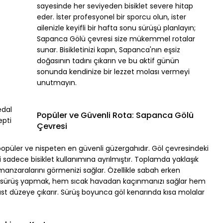
sayesinde her seviyeden bisiklet severe hitap 
eder. İster profesyonel bir sporcu olun, ister 
ailenizle keyifli bir hafta sonu sürüşü planlayın; 
Sapanca Gölü çevresi size mükemmel rotalar 
sunar. Bisikletinizi kapın, Sapanca'nın eşsiz 
doğasının tadını çıkarın ve bu aktif günün 
sonunda kendinize bir lezzet molası vermeyi 
unutmayın.
dal 
Popüler ve Güvenli Rota: Sapanca Gölü 
epti
Çevresi
popüler ve nispeten en güvenli güzergahıdır. Göl çevresindeki 
 sadece bisiklet kullanımına ayrılmıştır. Toplamda yaklaşık 
anzaralarını görmenizi sağlar. Özellikle sabah erken 
e sürüş yapmak, hem sıcak havadan kaçınmanızı sağlar hem 
üst düzeye çıkarır. Sürüş boyunca göl kenarında kısa molalar 