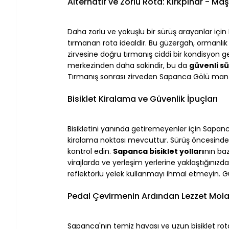
Alternatif ve Zorlu Rota: Kırkpınar - Ma
Daha zorlu ve yokuşlu bir sürüş arayanlar için
tırmanan rota idealdir. Bu güzergah, ormanlık 
zirvesine doğru tırmanış ciddi bir kondisyon g
merkezinden daha sakindir, bu da 
güvenli s
Tırmanış sonrası zirveden Sapanca Gölü man
Bisiklet Kiralama ve Güvenlik İpuçları
Bisikletini yanında getiremeyenler için Sapanc
kiralama noktası mevcuttur. Sürüş öncesinde 
kontrol edin. 
Sapanca bisiklet yolları
nın baz
virajlarda ve yerleşim yerlerine yaklaştığınız
reflektörlü yelek kullanmayı ihmal etmeyin. Gü
Pedal Çevirmenin Ardından Lezzet Mola
Sapanca'nın temiz havası ve uzun bisiklet rota