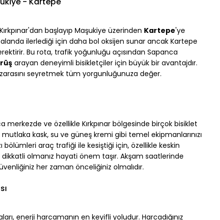
şukiye - Kartepe
 Kırkpınar'dan başlayıp Maşukiye üzerinden 
Kartepe
'ye 
alanda ilerlediği için daha bol oksijen sunar ancak Kartepe 
erektirir. Bu rota, trafik yoğunluğu açısından Sapanca 
ürüş
 arayan deneyimli bisikletçiler için büyük bir avantajdır. 
zarasını seyretmek tüm yorgunluğunuza değer.
a merkezde ve özellikle Kırkpınar bölgesinde birçok bisiklet 
mutlaka kask, su ve güneş kremi gibi temel ekipmanlarınızı 
ı bölümleri araç trafiği ile kesiştiği için, özellikle keskin 
da dikkatli olmanız hayati önem taşır. Akşam saatlerinde 
venliğiniz her zaman önceliğiniz olmalıdır.
sı
ları, enerji harcamanın en keyifli yoludur. Harcadığınız 