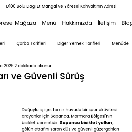
k
D100 Bolu Dağı Et Mangal ve Yöresel Kahvaltının Adresi
öresel Mağaza
Menü
Hakkımızda
İletişim
Blo
eri
Çorba Tarifleri
Diğer Yemek Tarifleri
Menüde
ra 2025
2 dakikada okunur
ri
Tatlı Tarifleri
Et Mangal
Seyahat
Ramazan
arı ve Güvenli Sürüş
Bakacak Mevkii
Doğayla iç içe, temiz havada bir spor aktivitesi 
arayanlar için Sapanca, Marmara Bölgesi'nin 
bisiklet cennetidir. 
Sapanca bisiklet yolları
, 
gölün etrafını saran düz ve güvenli güzergahları 