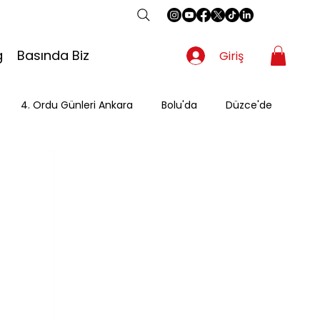
g
Basında Biz
Giriş
4. Ordu Günleri Ankara
Bolu'da
Düzce'de
Gezgin
Güzergah
Kahvaltı
Mevsimsel