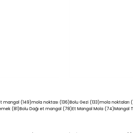
54 yazı
149 yazı
136 yazı
133 yazı
t mangal
(149)
mola noktası
(136)
Bolu Gezi
(133)
mola noktaları
(
81 yazı
78 yazı
74 yazı
Yemek
(81)
Bolu Dağı et mangal
(78)
Et Mangal Mola
(74)
Mangal Ta