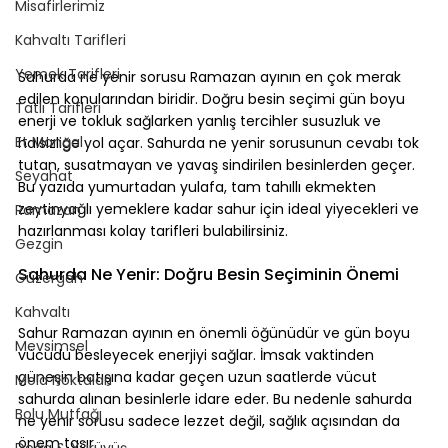
Misafirlerimiz
Kahvaltı Tarifleri
Yemek Tarifleri
Sahurda ne yenir sorusu Ramazan ayının en çok merak 
edilen konularından biridir. Doğru besin seçimi gün boyu 
Tatlı Tarifleri
enerji ve tokluk sağlarken yanlış tercihler susuzluk ve 
Et Mangal
halsizliğe yol açar. Sahurda ne yenir sorusunun cevabı tok 
tutan, susatmayan ve yavaş sindirilen besinlerden geçer. 
Seyahat
Bu yazıda yumurtadan yulafa, tam tahıllı ekmekten 
zeytinyağlı yemeklere kadar sahur için ideal yiyecekleri ve 
Ramazan
hazırlanması kolay tarifleri bulabilirsiniz.
Gezgin
Sahurda Ne Yenir: Doğru Besin Seçiminin Önemi
Güzergah
Kahvaltı
Sahur Ramazan ayının en önemli öğünüdür ve gün boyu 
Mevsimsel
vücudu besleyecek enerjiyi sağlar. İmsak vaktinden 
güneşin batışına kadar geçen uzun saatlerde vücut 
Mola Noktaları
sahurda alınan besinlerle idare eder. Bu nedenle sahurda 
Bolu Mutfağı
ne yenir sorusu sadece lezzet değil, sağlık açısından da 
önem taşır.
Doğa & Yürüyüş