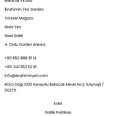
Bakacak Pirzola
İbrahimin Yeri Garden
Yöresel Mağaza
Mola Yeri
Nasıl Gidilir
4. Ordu Günleri Ankara
+90 850 888 81 14
+90 541 653 52 81
info@ibrahiminyeri.com
BOLU Dağı D100 Karayolu Bakacak Mevki No:2 Kaynaşlı /
DÜZCE
KVKK
Gizlilik Politikası