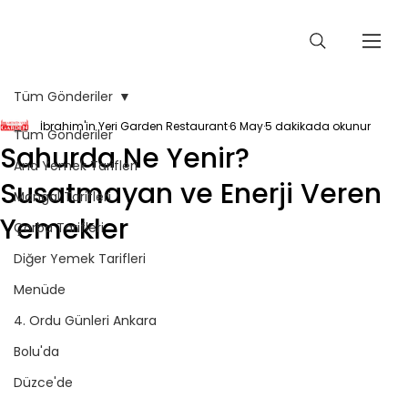
Tüm Gönderiler
İbrahim'in Yeri Garden Restaurant
6 May
5 dakikada okunur
Tüm Gönderiler
Sahurda Ne Yenir?
Ana Yemek Tarifleri
Susatmayan ve Enerji Veren
Mangal Tarifleri
Yemekler
Çorba Tarifleri
Diğer Yemek Tarifleri
Menüde
4. Ordu Günleri Ankara
Bolu'da
Düzce'de