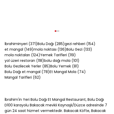
371 yazı
285 yazı
154 yazı
İbrahiminyeri
(371)
Bolu Dağı
(285)
gezi rehberi
(154)
149 yazı
136 yazı
133 yazı
et mangal
(149)
mola noktası
(136)
Bolu Gezi
(133)
124 yazı
119 yazı
mola noktaları
(124)
Yemek Tarifleri
(119)
118 yazı
101 yazı
yol üzeri restoran
(118)
bolu dağı mola
(101)
85 yazı
81 yazı
Bolu Gezilecek Yerler
(85)
Bolu Yemek
(81)
78 yazı
74 yazı
Bolu Dağı et mangal
(78)
Et Mangal Mola
(74)
62 yazı
Mangal Tarifleri
(62)
Akçakoca Gezilecek Yerler:
Karadeniz'in Batı Ucunda Ne Var?
İbrahim'in Yeri Bolu Dağı Et Mangal Restaurant, Bolu Dağı
D100 karayolu Bakacak mevkii Kaynaşlı/Düzce adresinde 7
gün 24 saat hizmet vermektedir. Bakacak Köfte, Bakacak