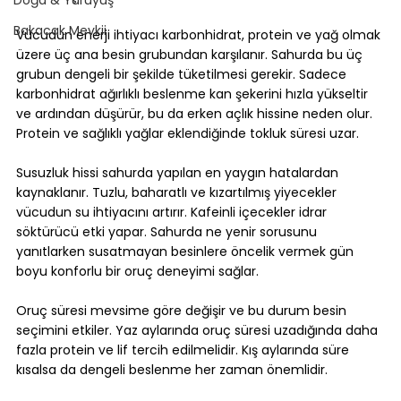
Bakacak Mevkii
Vücudun enerji ihtiyacı karbonhidrat, protein ve yağ olmak 
üzere üç ana besin grubundan karşılanır. Sahurda bu üç 
grubun dengeli bir şekilde tüketilmesi gerekir. Sadece 
karbonhidrat ağırlıklı beslenme kan şekerini hızla yükseltir 
ve ardından düşürür, bu da erken açlık hissine neden olur. 
Protein ve sağlıklı yağlar eklendiğinde tokluk süresi uzar.
Susuzluk hissi sahurda yapılan en yaygın hatalardan 
kaynaklanır. Tuzlu, baharatlı ve kızartılmış yiyecekler 
vücudun su ihtiyacını artırır. Kafeinli içecekler idrar 
söktürücü etki yapar. Sahurda ne yenir sorusunu 
yanıtlarken susatmayan besinlere öncelik vermek gün 
boyu konforlu bir oruç deneyimi sağlar.
Oruç süresi mevsime göre değişir ve bu durum besin 
seçimini etkiler. Yaz aylarında oruç süresi uzadığında daha 
fazla protein ve lif tercih edilmelidir. Kış aylarında süre 
kısalsa da dengeli beslenme her zaman önemlidir.