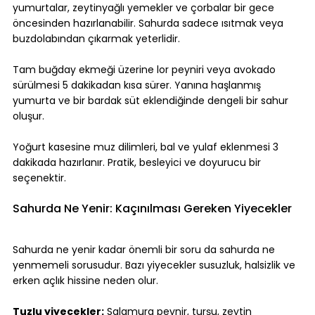
yumurtalar, zeytinyağlı yemekler ve çorbalar bir gece 
öncesinden hazırlanabilir. Sahurda sadece ısıtmak veya 
buzdolabından çıkarmak yeterlidir.
Tam buğday ekmeği üzerine lor peyniri veya avokado 
sürülmesi 5 dakikadan kısa sürer. Yanına haşlanmış 
yumurta ve bir bardak süt eklendiğinde dengeli bir sahur 
oluşur.
Yoğurt kasesine muz dilimleri, bal ve yulaf eklenmesi 3 
dakikada hazırlanır. Pratik, besleyici ve doyurucu bir 
seçenektir.
Sahurda Ne Yenir: Kaçınılması Gereken Yiyecekler
Sahurda ne yenir kadar önemli bir soru da sahurda ne 
yenmemeli sorusudur. Bazı yiyecekler susuzluk, halsizlik ve 
erken açlık hissine neden olur.
Tuzlu yiyecekler:
 Salamura peynir, turşu, zeytin 