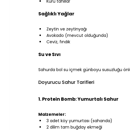
Kuru tahıllar
⠀
Sağlıklı Yağlar
⠀
Zeytin ve zeytinyağı
Avokado (mevcut olduğunda)
Ceviz, fındık
⠀
Su ve Sıvı
⠀
Sahurda bol su içmek günboyu susuzluğu önler. 
⠀
Doyurucu Sahur Tarifleri
⠀
1. Protein Bomb: Yumurtalı Sahur
⠀
Malzemeler:
3 adet köy yumurtası (sahanda)
2 dilim tam buğday ekmeği