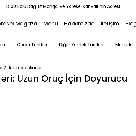
k
D100 Bolu Dağı Et Mangal ve Yöresel Kahvaltının Adresi
öresel Mağaza
Menü
Hakkımızda
İletişim
Blo
eri
Çorba Tarifleri
Diğer Yemek Tarifleri
Menüde
ar
2 dakikada okunur
ri
Tatlı Tarifleri
Et Mangal
Seyahat
Ramazan
eri: Uzun Oruç İçin Doyurucu
Bakacak Mevkii