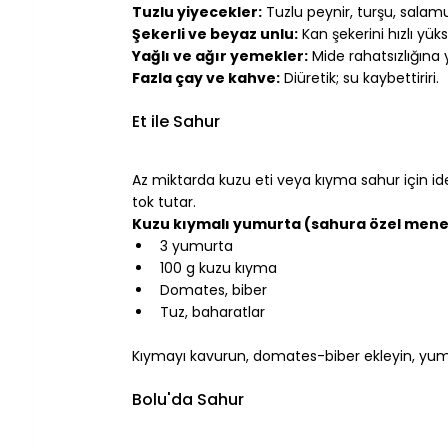
Tuzlu yiyecekler:
 Tuzlu peynir, turşu, salamu
Şekerli ve beyaz unlu:
 Kan şekerini hızlı yüks
Yağlı ve ağır yemekler:
 Mide rahatsızlığına 
Fazla çay ve kahve:
 Diüretik; su kaybettiriri.
⠀
Et ile Sahur
⠀
Az miktarda kuzu eti veya kıyma sahur için idea
tok tutar.
Kuzu kıymalı yumurta (sahura özel men
3 yumurta
100 g kuzu kıyma
Domates, biber
Tuz, baharatlar
⠀
Kıymayı kavurun, domates-biber ekleyin, yumu
⠀
Bolu'da Sahur
⠀