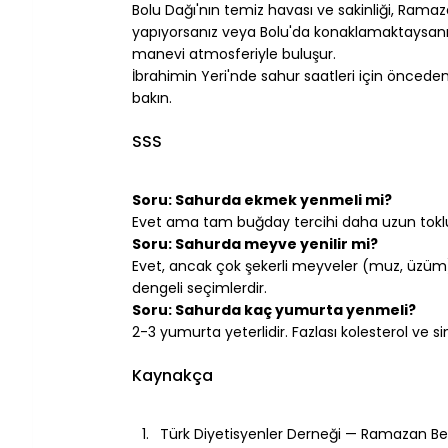
Bolu Dağı'nın temiz havası ve sakinliği, Ram
yapıyorsanız veya Bolu'da konaklamaktaysanı
manevi atmosferiyle buluşur.
İbrahimin Yeri
'nde sahur saatleri için önceden
bakın.
⠀
SSS
⠀
Soru: Sahurda ekmek yenmeli mi?
Evet ama tam buğday tercihi daha uzun tokluk s
Soru: Sahurda meyve yenilir mi?
Evet, ancak çok şekerli meyveler (muz, üzüm) k
dengeli seçimlerdir.
Soru: Sahurda kaç yumurta yenmeli?
2-3 yumurta yeterlidir. Fazlası kolesterol ve si
⠀
Kaynakça
⠀
Türk Diyetisyenler Derneği — Ramazan B