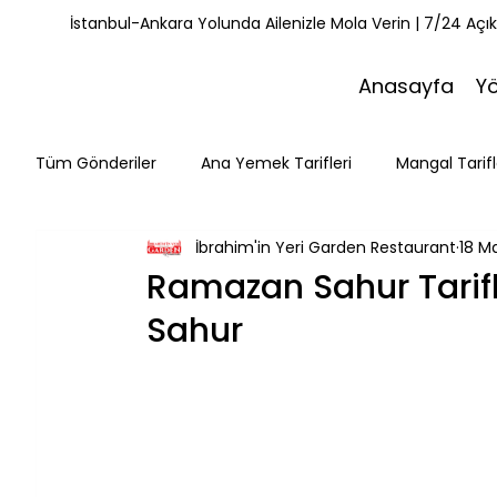
İstanbul-Ankara Yolunda Ailenizle Mola Verin | 7/24 Açı
Anasayfa
Y
Tüm Gönderiler
Ana Yemek Tarifleri
Mangal Tarifl
İbrahim'in Yeri Garden Restaurant
18 M
Misafirlerimiz
Kahvaltı Tarifleri
Yemek Tarifle
Ramazan Sahur Tarifl
Sahur
Mola Noktaları
Bolu Mutfağı
Doğa & Yürüyüş