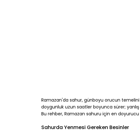
Ramazan'da sahur, günboyu orucun temelini o
doygunluk uzun saatler boyunca sürer; yanlış b
Bu rehber, Ramazan sahuru için en doyurucu v
⠀
Sahurda Yenmesi Gereken Besinler
⠀