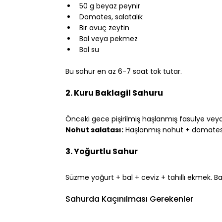
50 g beyaz peynir
Domates, salatalık
Bir avuç zeytin
Bal veya pekmez
Bol su
⠀
Bu sahur en az 6-7 saat tok tutar.
⠀
2. Kuru Baklagil Sahuru
⠀
Önceki gece pişirilmiş haşlanmış fasulye vey
Nohut salatası:
 Haşlanmış nohut + domates
⠀
3. Yoğurtlu Sahur
⠀
Süzme yoğurt + bal + ceviz + tahıllı ekmek. 
⠀
Sahurda Kaçınılması Gerekenler
⠀