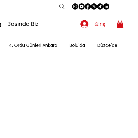
g
Basında Biz
Giriş
4. Ordu Günleri Ankara
Bolu'da
Düzce'de
Gezgin
Güzergah
Kahvaltı
Mevsimsel