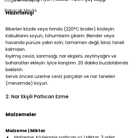
⠀
Bakacak Mevkii
Hazırlanışı
⠀
Biberleri közde veya fırında (220°C broiler) közleyin. 
Kabuklarını soyun, tohumlarını çıkarın. Blender veya 
havanda pürüze yakın ezin; tamamen değil, biraz taneli 
kalmasın.
Kıyılmış cevizi, sarımsağı, nar ekşisini, zeytinyağını ve 
baharatları ekleyin. İyice karıştırın. 20 dakika buzdolabında 
bekletin.
Servis öncesi üzerine ceviz parçaları ve nar taneleri 
(mevsimde) koyun.
⠀
2. Nar Ekşili Patlıcan Ezme
⠀
Malzemeler
⠀
Malzeme | Miktar
Malzeme: Közlenmiş patlıcan içi | Miktar: 3 adet