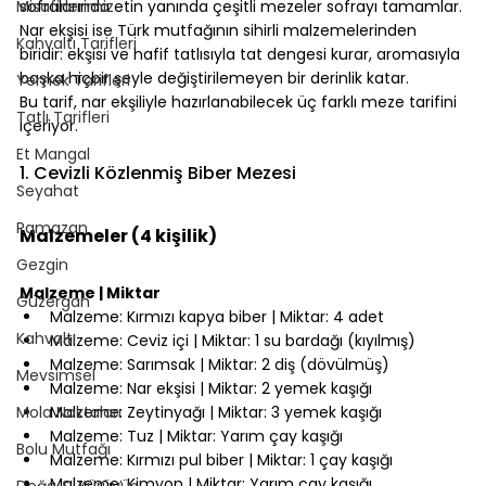
Misafirlerimiz
sofralarında etin yanında çeşitli mezeler sofrayı tamamlar. 
Nar ekşisi ise Türk mutfağının sihirli malzemelerinden 
Kahvaltı Tarifleri
biridir: ekşisi ve hafif tatlısıyla tat dengesi kurar, aromasıyla 
başka hiçbir şeyle değiştirilemeyen bir derinlik katar.
Yemek Tarifleri
Bu tarif, nar ekşiliyle hazırlanabilecek üç farklı meze tarifini 
Tatlı Tarifleri
içeriyor.
⠀
Et Mangal
1. Cevizli Közlenmiş Biber Mezesi
Seyahat
⠀
Ramazan
Malzemeler (4 kişilik)
Gezgin
⠀
Malzeme | Miktar
Güzergah
Malzeme: Kırmızı kapya biber | Miktar: 4 adet
Kahvaltı
Malzeme: Ceviz içi | Miktar: 1 su bardağı (kıyılmış)
Malzeme: Sarımsak | Miktar: 2 diş (dövülmüş)
Mevsimsel
Malzeme: Nar ekşisi | Miktar: 2 yemek kaşığı
Mola Noktaları
Malzeme: Zeytinyağı | Miktar: 3 yemek kaşığı
Malzeme: Tuz | Miktar: Yarım çay kaşığı
Bolu Mutfağı
Malzeme: Kırmızı pul biber | Miktar: 1 çay kaşığı
Malzeme: Kimyon | Miktar: Yarım çay kaşığı
Doğa & Yürüyüş