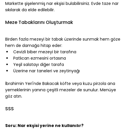
Markette şişelenmiş nar ekşisi bulabilirsiniz. Evde taze nar 
sıkılarak da elde edilebilir.
⠀
Meze Tabaklarını Oluşturmak
⠀
Birden fazla mezeyi bir tabak üzerinde sunmak hem göze 
hem de damağa hitap eder:
Cevizli biber mezeyi bir tarafına
Patlıcan ezmesini ortasına
Yeşil salatayı diğer tarafa
Üzerine nar taneleri ve zeytinyağı
⠀
İbrahimin Yeri
'nde 
Bakacak köfte
 veya 
kuzu pirzola
 ana 
yemeklerinin yanına çeşitli mezeler de sunulur. 
Menüye 
göz atın.
⠀
SSS
⠀
Soru: Nar ekşisi yerine ne kullanılır?