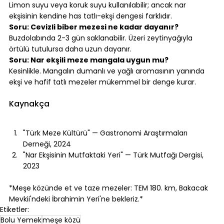
Limon suyu veya koruk suyu kullanılabilir; ancak nar 
ekşisinin kendine has tatlı-ekşi dengesi farklıdır.
Soru: Cevizli biber mezesi ne kadar dayanır?
Buzdolabında 2-3 gün saklanabilir. Üzeri zeytinyağıyla 
örtülü tutulursa daha uzun dayanır.
Soru: Nar ekşili meze mangala uygun mu?
Kesinlikle. Mangalın dumanlı ve yağlı aromasının yanında 
ekşi ve hafif tatlı mezeler mükemmel bir denge kurar.
⠀
Kaynakça
⠀
"Türk Meze Kültürü" — Gastronomi Araştırmaları 
Derneği, 2024
"Nar Ekşisinin Mutfaktaki Yeri" — Türk Mutfağı Dergisi, 
2023
⠀
*Meşe közünde et ve taze mezeler: TEM 180. km, Bakacak 
Mevkii'ndeki 
İbrahimin Yeri
'ne bekleriz.*
Etiketler:
Bolu Yemek
meşe közü