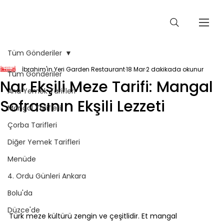
Tüm Gönderiler
İbrahim'in Yeri Garden Restaurant
18 Mar
2 dakikada okunur
Tüm Gönderiler
Nar Ekşili Meze Tarifi: Mangal
Ana Yemek Tarifleri
Sofrasının Ekşili Lezzeti
Mangal Tarifleri
Çorba Tarifleri
Diğer Yemek Tarifleri
Menüde
4. Ordu Günleri Ankara
Bolu'da
Düzce'de
Türk meze kültürü zengin ve çeşitlidir. Et mangal 