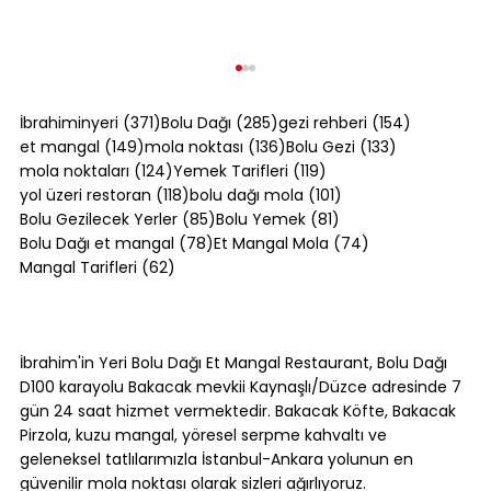
371 yazı
285 yazı
154 yazı
İbrahiminyeri
(371)
Bolu Dağı
(285)
gezi rehberi
(154)
149 yazı
136 yazı
133 yazı
et mangal
(149)
mola noktası
(136)
Bolu Gezi
(133)
124 yazı
119 yazı
mola noktaları
(124)
Yemek Tarifleri
(119)
118 yazı
101 yazı
yol üzeri restoran
(118)
bolu dağı mola
(101)
85 yazı
81 yazı
Bolu Gezilecek Yerler
(85)
Bolu Yemek
(81)
78 yazı
74 yazı
Bolu Dağı et mangal
(78)
Et Mangal Mola
(74)
62 yazı
Mangal Tarifleri
(62)
Bolu Dağı'nda Canlı Mangal Yapılan
Tek Yer: Bakacak Mevkii [2026]
İbrahim'in Yeri Bolu Dağı Et Mangal Restaurant, Bolu Dağı
D100 karayolu Bakacak mevkii Kaynaşlı/Düzce adresinde 7
gün 24 saat hizmet vermektedir. Bakacak Köfte, Bakacak
Pirzola, kuzu mangal, yöresel serpme kahvaltı ve
geleneksel tatlılarımızla İstanbul-Ankara yolunun en
güvenilir mola noktası olarak sizleri ağırlıyoruz.