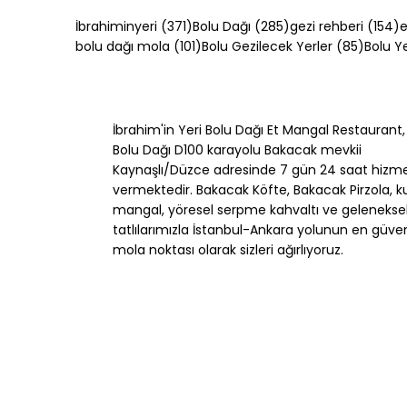
371 yazı
285 yazı
1
İbrahiminyeri
(371)
Bolu Dağı
(285)
gezi rehberi
(154)
e
101 yazı
85 yazı
bolu dağı mola
(101)
Bolu Gezilecek Yerler
(85)
Bolu 
İbrahim'in Yeri Bolu Dağı Et Mangal Restaurant,
Sapanca Gezi Rehberi:
Konya'
Bolu Dağı D100 karayolu Bakacak mevkii
Göl, Maşukiye ve Doğa
Etli Ek
Kaynaşlı/Düzce adresinde 7 gün 24 saat hizm
Rotaları
7 Yöres
vermektedir. Bakacak Köfte, Bakacak Pirzola, k
mangal, yöresel serpme kahvaltı ve gelenekse
tatlılarımızla İstanbul-Ankara yolunun en güveni
mola noktası olarak sizleri ağırlıyoruz.