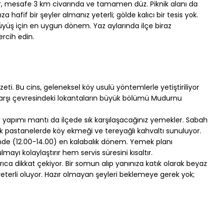
r, mesafe 3 km civarında ve tamamen düz. Piknik alanı da 
afif bir şeyler almanız yeterli; gölde kalıcı bir tesis yok.
üş için en uygun dönem. Yaz aylarında ilçe biraz 
ercih edin.
eti. Bu cins, geleneksel köy usulü yöntemlerle yetiştiriliyor 
. Çarşı çevresindeki lokantaların büyük bölümü Mudurnu 
 yapımı mantı da ilçede sık karşılaşacağınız yemekler. Sabah 
ük pastanelerde köy ekmeği ve tereyağlı kahvaltı sunuluyor.
rinde (12.00-14.00) en kalabalık dönem. Yemek planı 
ayı kolaylaştırır hem servis süresini kısaltır.
ıca dikkat çekiyor. Bir somun alıp yanınıza katık olarak beyaz 
a yeterli oluyor. Hazır olmayan şeyleri beklemeye gerek yok; 