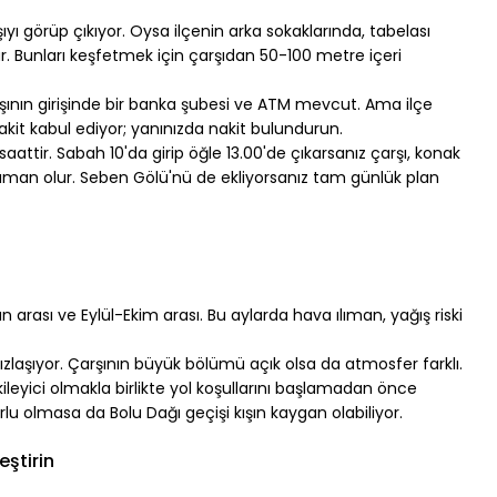
ı görüp çıkıyor. Oysa ilçenin arka sokaklarında, tabelası 
. Bunları keşfetmek için çarşıdan 50-100 metre içeri 
arşının girişinde bir banka şubesi ve ATM mevcut. Ama ilçe 
akit kabul ediyor; yanınızda nakit bulundurun.
attir. Sabah 10'da girip öğle 13.00'de çıkarsanız çarşı, konak 
 zaman olur. Seben Gölü'nü de ekliyorsanız tam günlük plan 
arası ve Eylül-Ekim arası. Bu aylarda hava ılıman, yağış riski 
ızlaşıyor. Çarşının büyük bölümü açık olsa da atmosfer farklı. 
leyici olmakla birlikte yol koşullarını başlamadan önce 
lu olmasa da Bolu Dağı geçişi kışın kaygan olabiliyor.
eştirin