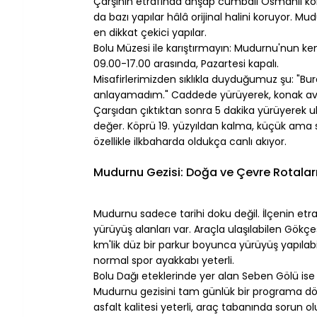
Çarşının etrafında ahşap cumbalı Osmanlı kona
da bazı yapılar hâlâ orijinal halini koruyor. 
en dikkat çekici yapılar.
Bolu Müzesi ile karıştırmayın: Mudurnu'nun ken
09.00-17.00 arasında, Pazartesi kapalı.
Misafirlerimizden sıklıkla duyduğumuz şu: "Bu
anlayamadım." Caddede yürüyerek, konak avlu
Çarşıdan çıktıktan sonra 5 dakika yürüyerek 
değer. Köprü 19. yüzyıldan kalma, küçük ama s
özellikle ilkbaharda oldukça canlı akıyor.
⠀
Mudurnu Gezisi: Doğa ve Çevre Rotalar
⠀
Mudurnu sadece tarihi doku değil. İlçenin e
yürüyüş alanları var. Araçla ulaşılabilen Gökçe
km'lik düz bir parkur boyunca yürüyüş yapılabi
normal spor ayakkabı yeterli.
Bolu Dağı eteklerinde yer alan Seben Gölü i
Mudurnu gezisini tam günlük bir programa dön
asfalt kalitesi yeterli, araç tabanında sorun o