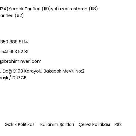
124 yazı
119 yazı
118 yazı
124)
Yemek Tarifleri
(119)
yol üzeri restoran
(118)
62 yazı
rifleri
(62)
850 888 81 14
541 653 52 81
l
o@ibrahiminyeri.com
U Dağı D100 Karayolu Bakacak Mevki No:2
aşlı / DÜZCE
K
Gizlilik Politikası
Kullanım Şartları
Çerez Politikası
RSS