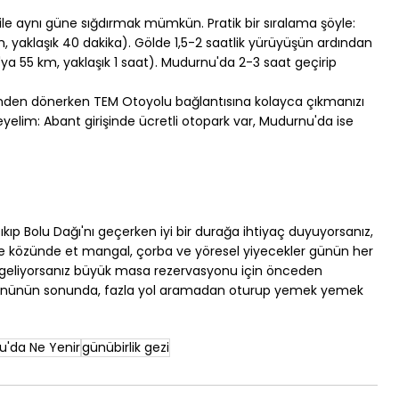
le aynı güne sığdırmak mümkün. Pratik bir sıralama şöyle:
 yaklaşık 40 dakika). Gölde 1,5-2 saatlik yürüyüşün ardından 
 55 km, yaklaşık 1 saat). Mudurnu'da 2-3 saat geçirip 
en dönerken TEM Otoyolu bağlantısına kolayca çıkmanızı 
elim: Abant girişinde ücretli otopark var, Mudurnu'da ise 
ıp Bolu Dağı'nı geçerken iyi bir durağa ihtiyaç duyuyorsanız, 
şe közünde et mangal, çorba ve yöresel yiyecekler günün her 
la geliyorsanız büyük masa rezervasyonu için önceden 
zi gününün sonunda, fazla yol aramadan oturup yemek yemek 
u'da Ne Yenir
günübirlik gezi