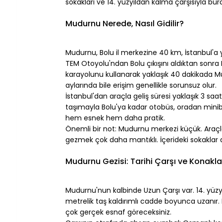
sokakları ve 14. yüzyıldan kalma çarşısıyla b
⠀
Mudurnu Nerede, Nasıl Gidilir?
⠀
Mudurnu, Bolu il merkezine 40 km, İstanbul'a 
TEM Otoyolu'ndan Bolu çıkışını aldıktan sonra
karayolunu kullanarak yaklaşık 40 dakikada Mud
aylarında bile erişim genellikle sorunsuz olur.
İstanbul'dan araçla geliş süresi yaklaşık 3 saa
taşımayla Bolu'ya kadar otobüs, oradan min
hem esnek hem daha pratik.
Önemli bir not: Mudurnu merkezi küçük. Araçla 
gezmek çok daha mantıklı. İçerideki sokaklar 
⠀
Mudurnu Gezisi: Tarihi Çarşı ve Konakla
⠀
Mudurnu'nun kalbinde Uzun Çarşı var. 14. yüzyı
metrelik taş kaldırımlı cadde boyunca uzanır. Ba
çok gerçek esnaf göreceksiniz.