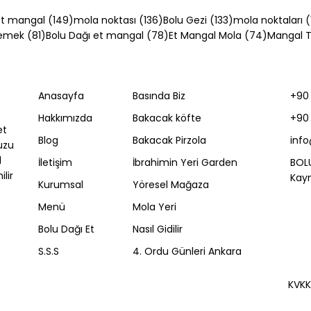
54 yazı
149 yazı
136 yazı
133 yazı
t mangal
(149)
mola noktası
(136)
Bolu Gezi
(133)
mola noktaları
(
81 yazı
78 yazı
74 yazı
Yemek
(81)
Bolu Dağı et mangal
(78)
Et Mangal Mola
(74)
Mangal Ta
Anasayfa
Basında Biz
+90 
da Ne Yenir? [2026]
Kayseri'de Ne Yenir?
Hakkımızda
Bakacak köfte
+90 
mekten Fırın Kebaba
[2026] Mantıdan
et
el Lezzet
Pastırmaya 7 Yörese
Blog
Bakacak Pirzola
inf
uzu
Lezzet
l
İletişim
İbrahimin Yeri Garden
BOL
lir
Kayn
Kurumsal
Yöresel Mağaza
Menü
Mola Yeri
Bolu Dağı Et
Nasıl Gidilir
S.S.S
4. Ordu Günleri Ankara
KVK