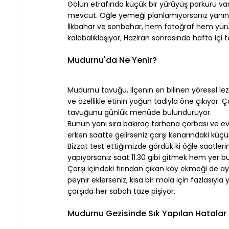
Gölün etrafında küçük bir yürüyüş parkuru va
mevcut. Öğle yemeği planlamıyorsanız yanınıza h
İlkbahar ve sonbahar, hem fotoğraf hem yürüy
kalabalıklaşıyor; Haziran sonrasında hafta içi t
⠀
Mudurnu'da Ne Yenir?
⠀
Mudurnu tavuğu, ilçenin en bilinen yöresel lezz
ve özellikle etinin yoğun tadıyla öne çıkıyor
tavuğunu günlük menüde bulunduruyor.
Bunun yanı sıra bakıraç tarhana çorbası ve ev
erken saatte gelirseniz çarşı kenarındaki küç
Bizzat test ettiğimizde gördük ki öğle saatle
yapıyorsanız saat 11.30 gibi gitmek hem yer bulm
Çarşı içindeki fırından çıkan köy ekmeği de ayr
peynir eklerseniz, kısa bir mola için fazlasıyl
çarşıda her sabah taze pişiyor.
⠀
Mudurnu Gezisinde Sık Yapılan Hatalar