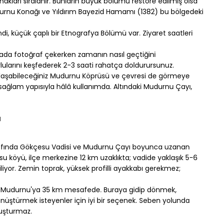
kları sıralanır. Bunların büyük bölümü restore edilmiş olsa 
Mudurnu Konağı ve Yıldırım Bayezid Hamamı (1382) bu bölgedeki 
di, küçük çaplı bir Etnografya Bölümü var. Ziyaret saatleri 
rada fotoğraf çekerken zamanın nasıl geçtiğini 
larını keşfederek 2-3 saati rahatça doldurursunuz.
ulaşabileceğiniz Mudurnu Köprüsü ve çevresi de görmeye 
ağlam yapısıyla hâlâ kullanımda. Altındaki Mudurnu Çayı, 
ı
trafında Gökçesu Vadisi ve Mudurnu Çayı boyunca uzanan 
su köyü, ilçe merkezine 12 km uzaklıkta; vadide yaklaşık 5-6 
liyor. Zemin toprak, yüksek profilli ayakkabı gerekmez; 
se Mudurnu'ya 35 km mesafede. Buraya gidip dönmek, 
üştürmek isteyenler için iyi bir seçenek. Seben yolunda 
luşturmaz.