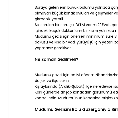
⠀
Buraya gelenlerin büyük bölümü yalnızca çarşıy
olmayan küçük konak avluları ve çeşmeler var
girmeniz yeterli.
Sık sorulan bir soru şu: "ATM var mı?" Evet, ç
içindeki küçük dükkanların bir kısmı yalnızca n
Mudurnu gezisi için önerilen minimum süre 3 sa
dokusu ve kısa bir vadi yürüyüşü için yeterli
yapmanız gerekiyor.
⠀
Ne Zaman Gidilmeli?
⠀
Mudurnu gezisi için en iyi dönem Nisan-Haziran 
düşük ve ilçe sakin.
Kış aylarında (Aralık-Şubat) ilçe neredeyse ıss
Karlı günlerde ahşap konakların görünümü etki
kontrol edin. Mudurnu'nun kendisine erişim zor
⠀
Mudurnu Gezisini Bolu Güzergahıyla Birl