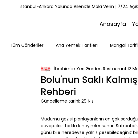
İstanbul-Ankara Yolunda Ailenizle Mola Verin | 7/24 Açı
Anasayfa
Y
Tüm Gönderiler
Ana Yemek Tarifleri
Mangal Tarifl
İbrahim'in Yeri Garden Restaurant
12 M
Misafirlerimiz
Kahvaltı Tarifleri
Yemek Tarifle
Bolu'nun Saklı Kalmı
Rehberi
Mola Noktaları
Bolu Mutfağı
Doğa & Yürüyüş
Güncelleme tarihi:
29 Nis
⠀
Mudurnu gezisi planlayanların en çok sorduğu
cevap: ikisi farklı deneyimler sunar. Safranbol
günü bile neredeyse yalnız gezebileceğiniz bi