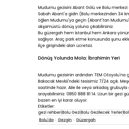
⠀
Mudurnu gezisini Abant Gölü ve Bolu merkezi i
Sabah Abant'a gidin (Bolu merkezinden 34 km,
öğlen Mudurnu'ya geçin (Abant'tan Mudurnu'ya
akşamüstü dönüş yoluna çıkabilirsiniz.
Bu güzergah hem İstanbul hem Ankara yönünd
sağlıyor. Araç park etme konusunda şunu ekley
ilçe girişindeki alan ücretsiz.
⠀
Dönüş Yolunda Mola: İbrahimin Yeri
⠀
Mudurnu gezisinin ardından TEM Otoyolu'na çık
Bakacak Mevkii'ndeki tesisimiz 7/24 açık. Me
saatinde hazır. Aile ile veya arkadaş grubuy
arayabilirsiniz: 0850 888 81 14. Uzun bir ge
bazen en iyi karar oluyor.
Etiketler:
gezi rehberi
Bolu Gezi
Bolu Gezilecek Yerler
Bol
Bolu'da
Gezgin
Güzergah