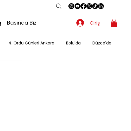
g
Basında Biz
Giriş
4. Ordu Günleri Ankara
Bolu'da
Düzce'de
Gezgin
Güzergah
Kahvaltı
Mevsimsel