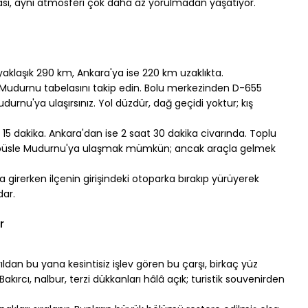
urası, aynı atmosferi çok daha az yorulmadan yaşatıyor.
yaklaşık 290 km, Ankara'ya ise 220 km uzaklıkta.
 Mudurnu tabelasını takip edin. Bolu merkezinden D-655 
urnu'ya ulaşırsınız. Yol düzdür, dağ geçidi yoktur; kış 
t 15 dakika. Ankara'dan ise 2 saat 30 dakika civarında. Toplu 
ibüsle Mudurnu'ya ulaşmak mümkün; ancak araçla gelmek 
girerken ilçenin girişindeki otoparka bırakıp yürüyerek 
dar.
r
ldan bu yana kesintisiz işlev gören bu çarşı, birkaç yüz 
kırcı, nalbur, terzi dükkanları hâlâ açık; turistik souvenirden 