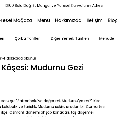
k
D100 Bolu Dağı Et Mangal ve Yöresel Kahvaltının Adresi
öresel Mağaza
Menü
Hakkımızda
İletişim
Blo
eri
Çorba Tarifleri
Diğer Yemek Tarifleri
Menüde
ar
4 dakikada okunur
ri
Tatlı Tarifleri
Et Mangal
Seyahat
Ramazan
ş Köşesi: Mudurnu Gezi
Bakacak Mevkii
 soru şu: "Safranbolu'ya değer mi, Mudurnu'ya mı?" Kısa 
u kalabalık ve turistik; Mudurnu sakin, sıradan bir Cumartesi 
r ilçe. Osmanlı dönemi ahşap konakları, taş döşemeli 