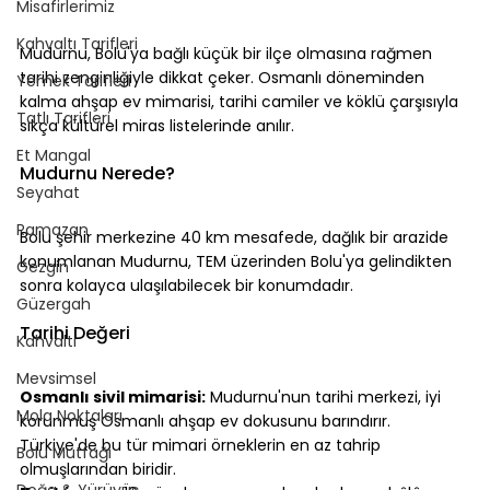
Misafirlerimiz
Kahvaltı Tarifleri
Mudurnu, Bolu'ya bağlı küçük bir ilçe olmasına rağmen 
tarihi zenginliğiyle dikkat çeker. Osmanlı döneminden 
Yemek Tarifleri
kalma ahşap ev mimarisi, tarihi camiler ve köklü çarşısıyla 
Tatlı Tarifleri
sıkça kültürel miras listelerinde anılır.
⠀
Et Mangal
Mudurnu Nerede?
Seyahat
⠀
Ramazan
Bolu şehir merkezine 40 km mesafede, dağlık bir arazide 
konumlanan Mudurnu, TEM üzerinden Bolu'ya gelindikten 
Gezgin
sonra kolayca ulaşılabilecek bir konumdadır.
Güzergah
⠀
Tarihi Değeri
Kahvaltı
⠀
Mevsimsel
Osmanlı sivil mimarisi:
 Mudurnu'nun tarihi merkezi, iyi 
Mola Noktaları
korunmuş Osmanlı ahşap ev dokusunu barındırır. 
Türkiye'de bu tür mimari örneklerin en az tahrip 
Bolu Mutfağı
olmuşlarından biridir.
Doğa & Yürüyüş