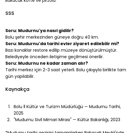
Bakacak köfte
 ve 
pirzola
.
⠀
SSS
⠀
Soru: Mudurnu'ya nasıl gidilir?
Bolu şehir merkezinden güneye doğru 40 km.
Soru: Mudurnu'da tarihi evler ziyaret edilebilir mi?
Bazı konaklar restore edilip müzeye dönüştürülmüştür. 
Belediyeyle önceden iletişime geçilmesi önerilir.
Soru: Mudurnu ne kadar zaman alır?
Tarihi merkez için 2-3 saat yeterli. Bolu çıkışıyla birlikte tam 
gün yapılabilir.
⠀
Kaynakça
⠀
Bolu İl Kültür ve Turizm Müdürlüğü — Mudurnu Tarihi, 
2025
"Mudurnu Sivil Mimari Mirası" — Kültür Bakanlığı, 2023
⠀
*Mudurnu tarihi gezisini tamamlarken Bakacak Mevkii'nde 