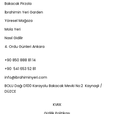
Bakacak Pirzola
İbrahimin Yeri Garden
Yöresel Mağaza
Mola Yeri
Nasıl Gidilir
4. Ordu Günleri Ankara
+90 850 888 81 14
+90 541 653 52 81
info@ibrahiminyeri.com
BOLU Dağı D100 Karayolu Bakacak Mevki No:2 Kaynaşlı /
DÜZCE
KVKK
Gizlilik Politikası