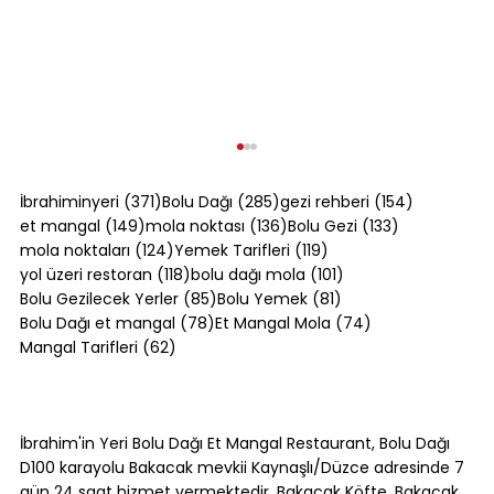
371 yazı
285 yazı
154 yazı
İbrahiminyeri
(371)
Bolu Dağı
(285)
gezi rehberi
(154)
149 yazı
136 yazı
133 yazı
et mangal
(149)
mola noktası
(136)
Bolu Gezi
(133)
124 yazı
119 yazı
mola noktaları
(124)
Yemek Tarifleri
(119)
118 yazı
101 yazı
yol üzeri restoran
(118)
bolu dağı mola
(101)
85 yazı
81 yazı
Bolu Gezilecek Yerler
(85)
Bolu Yemek
(81)
78 yazı
74 yazı
Bolu Dağı et mangal
(78)
Et Mangal Mola
(74)
62 yazı
Mangal Tarifleri
(62)
Bolu Dağı Yol Tarifi: İstanbul ve
Ankara'dan Adım Adım [2026]
İbrahim'in Yeri Bolu Dağı Et Mangal Restaurant, Bolu Dağı
D100 karayolu Bakacak mevkii Kaynaşlı/Düzce adresinde 7
gün 24 saat hizmet vermektedir. Bakacak Köfte, Bakacak