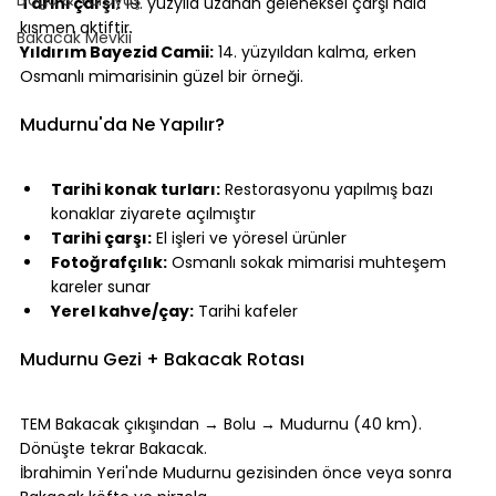
Tarihi çarşı:
 19. yüzyıla uzanan geleneksel çarşı hâlâ 
kısmen aktiftir.
Bakacak Mevkii
Yıldırım Bayezid Camii:
 14. yüzyıldan kalma, erken 
Osmanlı mimarisinin güzel bir örneği.
⠀
Mudurnu'da Ne Yapılır?
⠀
Tarihi konak turları:
 Restorasyonu yapılmış bazı 
konaklar ziyarete açılmıştır
Tarihi çarşı:
 El işleri ve yöresel ürünler
Fotoğrafçılık:
 Osmanlı sokak mimarisi muhteşem 
kareler sunar
Yerel kahve/çay:
 Tarihi kafeler
⠀
Mudurnu Gezi + Bakacak Rotası
⠀
TEM Bakacak çıkışından → Bolu → Mudurnu (40 km). 
Dönüşte tekrar Bakacak.
İbrahimin Yeri
'nde Mudurnu gezisinden önce veya sonra 