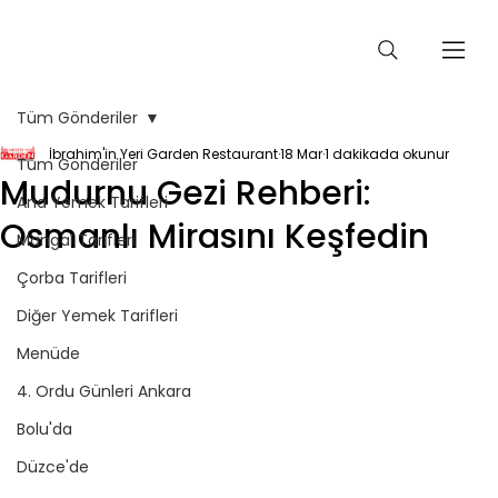
Tüm Gönderiler
İbrahim'in Yeri Garden Restaurant
18 Mar
1 dakikada okunur
Tüm Gönderiler
Mudurnu Gezi Rehberi:
Ana Yemek Tarifleri
Osmanlı Mirasını Keşfedin
Mangal Tarifleri
Çorba Tarifleri
Diğer Yemek Tarifleri
Menüde
4. Ordu Günleri Ankara
Bolu'da
Düzce'de