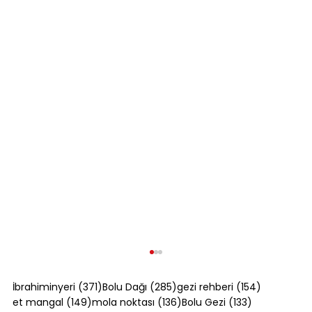
371 yazı
285 yazı
154 yazı
İbrahiminyeri
(371)
Bolu Dağı
(285)
gezi rehberi
(154)
149 yazı
136 yazı
133 yazı
et mangal
(149)
mola noktası
(136)
Bolu Gezi
(133)