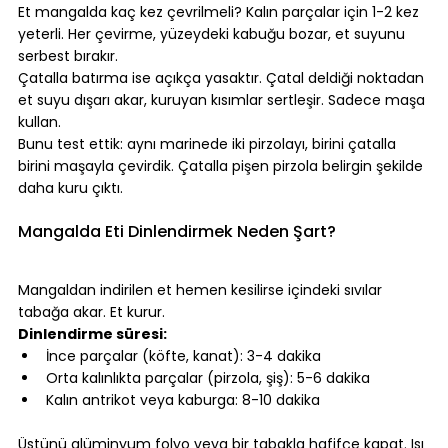
Et mangalda kaç kez çevrilmeli? Kalın parçalar için 1-2 kez 
yeterli. Her çevirme, yüzeydeki kabuğu bozar, et suyunu 
serbest bırakır.
Çatalla batırma ise açıkça yasaktır. Çatal deldiği noktadan 
et suyu dışarı akar, kuruyan kısımlar sertleşir. Sadece maşa 
kullan.
Bunu test ettik: aynı marinede iki pirzolayı, birini çatalla 
birini maşayla çevirdik. Çatalla pişen pirzola belirgin şekilde 
daha kuru çıktı.
⠀
Mangalda Eti Dinlendirmek Neden Şart?
⠀
Mangaldan indirilen et hemen kesilirse içindeki sıvılar 
tabağa akar. Et kurur.
Dinlendirme süresi:
İnce parçalar (köfte, kanat): 3-4 dakika
Orta kalınlıkta parçalar (pirzola, şiş): 5-6 dakika
Kalın antrikot veya kaburga: 8-10 dakika
⠀
Üstünü alüminyum folyo veya bir tabakla hafifçe kapat. Isı 