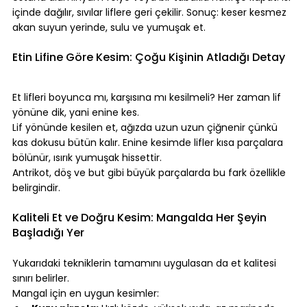
içinde dağılır, sıvılar liflere geri çekilir. Sonuç: keser kesmez 
akan suyun yerinde, sulu ve yumuşak et.
⠀
Etin Lifine Göre Kesim: Çoğu Kişinin Atladığı Detay
⠀
Et lifleri boyunca mı, karşısına mı kesilmeli? Her zaman lif 
yönüne dik, yani enine kes.
Lif yönünde kesilen et, ağızda uzun uzun çiğnenir çünkü 
kas dokusu bütün kalır. Enine kesimde lifler kısa parçalara 
bölünür, ısırık yumuşak hissettir.
Antrikot, döş ve but gibi büyük parçalarda bu fark özellikle 
belirgindir.
⠀
Kaliteli Et ve Doğru Kesim: Mangalda Her Şeyin 
Başladığı Yer
⠀
Yukarıdaki tekniklerin tamamını uygulasan da et kalitesi 
sınırı belirler.
Mangal için en uygun kesimler: