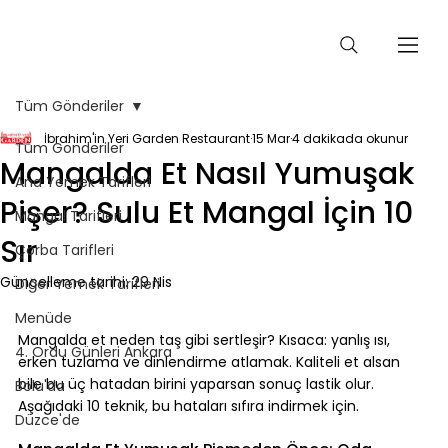
Tüm Gönderiler
İbrahim'in Yeri Garden Restaurant
15 Mar
4 dakikada okunur
Tüm Gönderiler
Mangalda Et Nasıl Yumuşak
Ana Yemek Tarifleri
Pişer? Sulu Et Mangal İçin 10
Mangal Tarifleri
Sır
Çorba Tarifleri
Güncelleme tarihi:
29 Nis
Diğer Yemek Tarifleri
Menüde
⠀
Mangalda et neden taş gibi sertleşir? Kısaca: yanlış ısı, 
4. Ordu Günleri Ankara
erken tuzlama ve dinlendirme atlamak. Kaliteli et alsan 
bile bu üç hatadan birini yaparsan sonuç lastik olur. 
Bolu'da
Aşağıdaki 10 teknik, bu hataları sıfıra indirmek için.
Düzce'de
⠀