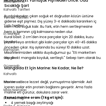
Mangalda Et Yumuşak Pişmeden Önce: Oda 
Misafirlerimiz
Sıcaklığı Şart
Kahvaltı Tarifleri
⠀
Buzdolabından çıkan soğuk et doğrudan közün üstüne 
Yemek Tarifleri
giderse eşit pişmez. Dış yüzey 3-4 dakikada kararırken iç 
Tatlı Tarifleri
kısım hâlâ soğuk kalır. Bu fark, etin hem sertleşmesine 
hem iç kısmının çiğ kalmasına neden olur.
Et Mangal
Kural basit: 2 cm'den ince parçalar için 20 dakika, kuzu 
Seyahat
pirzola veya antrikot gibi kalın parçalar için 40-45 dakika 
önceden çıkar. Kış aylarında bu süreyi 10 dakika uzat.
Ramazan
Misafirlerimizden sıklıkla duyduğumuz şu: "Eti marketten 
Gezgin
alıp direkt mangala koyduk, sertleşti." Sebep tam olarak bu.
⠀
Güzergah
Mangalda Et İçin Marine: Ne Kadar, Ne İle?
Kahvaltı
⠀
Mevsimsel
Marine sadece lezzet değil, yumuşatma işlemidir. Asit 
içeren sıvılar etin protein bağlarını gevşetir. Ama fazla 
Mola Noktaları
marine eti çürütür, dokulara zarar verir.
Temel marine oranı (1 kg et için):
Bolu Mutfağı
4 yemek kaşığı zeytinyağı
Doğa & Yürüyüş