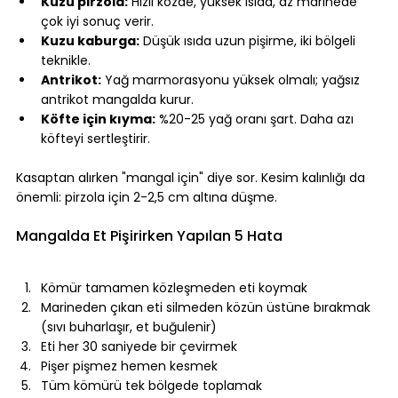
Kuzu pirzola:
 Hızlı közde, yüksek ısıda, az marinede 
çok iyi sonuç verir.
Kuzu kaburga:
 Düşük ısıda uzun pişirme, iki bölgeli 
teknikle.
Antrikot:
 Yağ marmorasyonu yüksek olmalı; yağsız 
antrikot mangalda kurur.
Köfte için kıyma:
 %20-25 yağ oranı şart. Daha azı 
köfteyi sertleştirir.
⠀
Kasaptan alırken "mangal için" diye sor. Kesim kalınlığı da 
önemli: pirzola için 2-2,5 cm altına düşme.
⠀
Mangalda Et Pişirirken Yapılan 5 Hata
⠀
Kömür tamamen közleşmeden eti koymak
Marineden çıkan eti silmeden közün üstüne bırakmak 
(sıvı buharlaşır, et buğulenir)
Eti her 30 saniyede bir çevirmek
Pişer pişmez hemen kesmek
Tüm kömürü tek bölgede toplamak