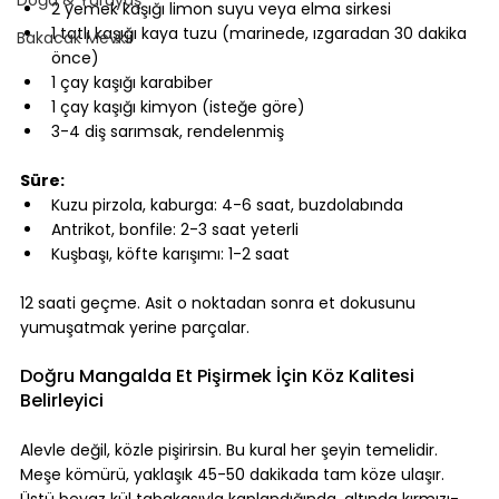
2 yemek kaşığı limon suyu veya elma sirkesi
1 tatlı kaşığı kaya tuzu (marinede, ızgaradan 30 dakika 
Bakacak Mevkii
önce)
1 çay kaşığı karabiber
1 çay kaşığı kimyon (isteğe göre)
3-4 diş sarımsak, rendelenmiş
⠀
Süre:
Kuzu pirzola, kaburga: 4-6 saat, buzdolabında
Antrikot, bonfile: 2-3 saat yeterli
Kuşbaşı, köfte karışımı: 1-2 saat
⠀
12 saati geçme. Asit o noktadan sonra et dokusunu 
yumuşatmak yerine parçalar.
⠀
Doğru Mangalda Et Pişirmek İçin Köz Kalitesi 
Belirleyici
⠀
Alevle değil, közle pişirirsin. Bu kural her şeyin temelidir.
Meşe kömürü, yaklaşık 45-50 dakikada tam köze ulaşır. 
Üstü beyaz kül tabakasıyla kaplandığında, altında kırmızı-