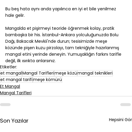
⠀
Bu beş hata aynı anda yapılınca en iyi et bile yenilmez 
hale gelir.
⠀
Mangalda et pişirmeyi teoride öğrenmek kolay, pratik 
bambaşka bir his. İstanbul-Ankara yolculuğunuzda Bolu 
Dağı, Bakacak Mevkii'nde durun; tesisimizde meşe 
közünde pişen kuzu pirzolayı, tam tekniğiyle hazırlanmış 
mangal etini yerinde deneyin. Yumuşaklığın farkını tarifle 
değil, ilk ısırıkta anlarsınız.
Etiketler:
et mangal
Mangal Tarifleri
meşe közü
mangal teknikleri
et mangal tarifi
meşe kömürü
Et Mangal
Mangal Tarifleri
Hepsini Gör
Son Yazılar