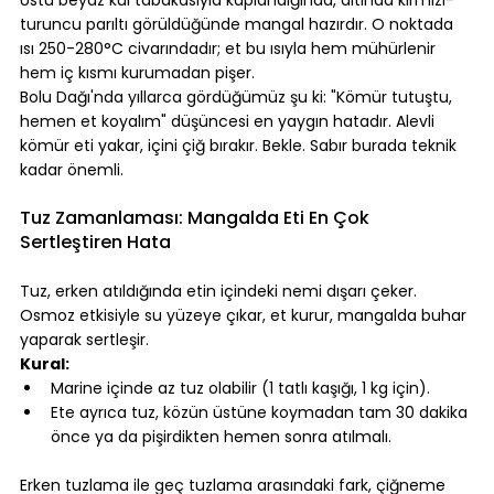
turuncu parıltı görüldüğünde mangal hazırdır. O noktada 
ısı 250-280°C civarındadır; et bu ısıyla hem mühürlenir 
hem iç kısmı kurumadan pişer.
Bolu Dağı'nda yıllarca gördüğümüz şu ki: "Kömür tutuştu, 
hemen et koyalım" düşüncesi en yaygın hatadır. Alevli 
kömür eti yakar, içini çiğ bırakır. Bekle. Sabır burada teknik 
kadar önemli.
⠀
Tuz Zamanlaması: Mangalda Eti En Çok 
Sertleştiren Hata
⠀
Tuz, erken atıldığında etin içindeki nemi dışarı çeker. 
Osmoz etkisiyle su yüzeye çıkar, et kurur, mangalda buhar 
yaparak sertleşir.
Kural:
Marine içinde az tuz olabilir (1 tatlı kaşığı, 1 kg için).
Ete ayrıca tuz, közün üstüne koymadan tam 30 dakika 
önce ya da pişirdikten hemen sonra atılmalı.
⠀
Erken tuzlama ile geç tuzlama arasındaki fark, çiğneme 