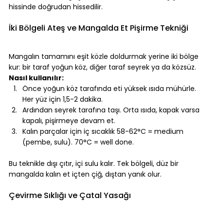
hissinde doğrudan hissedilir.
⠀
İki Bölgeli Ateş ve Mangalda Et Pişirme Tekniği
⠀
Mangalın tamamını eşit közle doldurmak yerine iki bölge 
kur: bir taraf yoğun köz, diğer taraf seyrek ya da közsüz.
Nasıl kullanılır:
Önce yoğun köz tarafında eti yüksek ısıda mühürle. 
Her yüz için 1,5-2 dakika.
Ardından seyrek tarafına taşı. Orta ısıda, kapak varsa 
kapalı, pişirmeye devam et.
Kalın parçalar için iç sıcaklık 58-62°C = medium 
(pembe, sulu). 70°C = well done.
⠀
Bu teknikle dışı çıtır, içi sulu kalır. Tek bölgeli, düz bir 
mangalda kalın et içten çiğ, dıştan yanık olur.
⠀
Çevirme Sıklığı ve Çatal Yasağı
⠀