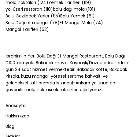
124 yazı
119 yazı
mola noktaları
(124)
Yemek Tarifleri
(119)
118 yazı
101 yazı
yol üzeri restoran
(118)
bolu dağı mola
(101)
85 yazı
81 yazı
Bolu Gezilecek Yerler
(85)
Bolu Yemek
(81)
78 yazı
74 yazı
Bolu Dağı et mangal
(78)
Et Mangal Mola
(74)
62 yazı
Mangal Tarifleri
(62)
Bolu Dağı'nda Canlı Mangal Yapılan
Tek Yer: Bakacak Mevkii [2026]
İbrahim'in Yeri Bolu Dağı Et Mangal Restaurant, Bolu Dağı
D100 karayolu Bakacak mevkii Kaynaşlı/Düzce adresinde 7
gün 24 saat hizmet vermektedir. Bakacak Köfte, Bakacak
Pirzola, kuzu mangal, yöresel serpme kahvaltı ve
geleneksel tatlılarımızla İstanbul-Ankara yolunun en
güvenilir mola noktası olarak sizleri ağırlıyoruz.
Anasayfa
Hakkımızda
Blog
İletişim