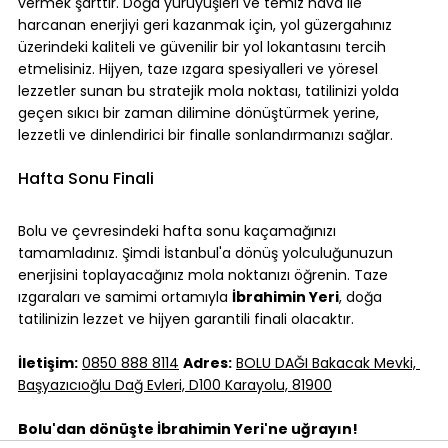
vermek şarttır. Doğa yürüyüşleri ve temiz hava ile 
harcanan enerjiyi geri kazanmak için, yol güzergahınız 
üzerindeki kaliteli ve güvenilir bir yol lokantasını tercih 
etmelisiniz. Hijyen, taze ızgara spesiyalleri ve yöresel 
lezzetler sunan bu stratejik mola noktası, tatilinizi yolda 
geçen sıkıcı bir zaman dilimine dönüştürmek yerine, 
lezzetli ve dinlendirici bir finalle sonlandırmanızı sağlar.
Hafta Sonu Finali
Bolu ve çevresindeki hafta sonu kaçamağınızı 
tamamladınız. Şimdi İstanbul'a dönüş yolculuğunuzun 
enerjisini toplayacağınız mola noktanızı öğrenin. Taze 
ızgaraları ve samimi ortamıyla 
İbrahimin Yeri
, doğa 
tatilinizin lezzet ve hijyen garantili finali olacaktır.
İletişim:
0850 888 8114
Adres:
BOLU DAĞI Bakacak Mevki, 
Başyazıcıoğlu Dağ Evleri, D100 Karayolu, 81900
Bolu'dan dönüşte İbrahimin Yeri'ne uğrayın!