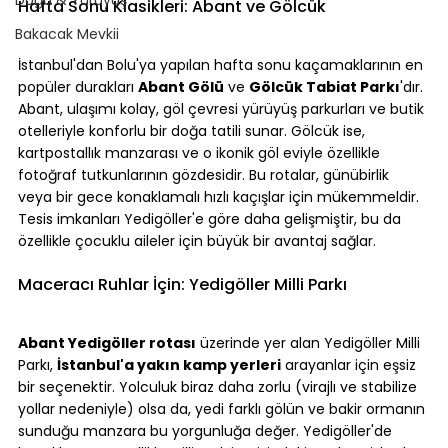
Hafta Sonu Klasikleri: Abant ve Gölcük
Bakacak Mevkii
İstanbul'dan Bolu'ya yapılan hafta sonu kaçamaklarının en 
popüler durakları 
Abant Gölü
 ve 
Gölcük Tabiat Parkı
'dır. 
Abant, ulaşımı kolay, göl çevresi yürüyüş parkurları ve butik 
otelleriyle konforlu bir doğa tatili sunar. Gölcük ise, 
kartpostallık manzarası ve o ikonik göl eviyle özellikle 
fotoğraf tutkunlarının gözdesidir. Bu rotalar, günübirlik 
veya bir gece konaklamalı hızlı kaçışlar için mükemmeldir. 
Tesis imkanları Yedigöller'e göre daha gelişmiştir, bu da 
özellikle çocuklu aileler için büyük bir avantaj sağlar.
Maceracı Ruhlar İçin: Yedigöller Milli Parkı
Abant Yedigöller rotası
 üzerinde yer alan Yedigöller Milli 
Parkı, 
İstanbul'a yakın kamp yerleri
 arayanlar için eşsiz 
bir seçenektir. Yolculuk biraz daha zorlu (virajlı ve stabilize 
yollar nedeniyle) olsa da, yedi farklı gölün ve bakir ormanın 
sunduğu manzara bu yorgunluğa değer. Yedigöller'de 