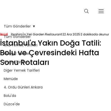
Tüm Gönderiler
İbrahim'in Yeri Garden Restaurant
22 Ara 2025
2 dakikada okunur
Tüm Gönderiler
İstanbul'a Yakın Doğa Tatili:
Ana Yemek Tarifleri
Bolu ve Çevresindeki Hafta
Mangal Tarifleri
Sonu Rotaları
Çorba Tarifleri
Diğer Yemek Tarifleri
Menüde
4. Ordu Günleri Ankara
Bolu'da
Düzce'de