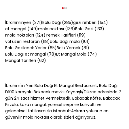
371 yazı
285 yazı
154 yazı
İbrahiminyeri
(371)
Bolu Dağı
(285)
gezi rehberi
(154)
149 yazı
136 yazı
133 yazı
et mangal
(149)
mola noktası
(136)
Bolu Gezi
(133)
124 yazı
119 yazı
mola noktaları
(124)
Yemek Tarifleri
(119)
118 yazı
101 yazı
yol üzeri restoran
(118)
bolu dağı mola
(101)
85 yazı
81 yazı
Bolu Gezilecek Yerler
(85)
Bolu Yemek
(81)
78 yazı
74 yazı
Bolu Dağı et mangal
(78)
Et Mangal Mola
(74)
62 yazı
Mangal Tarifleri
(62)
Akçakoca Gezilecek Yerler:
Karadeniz'in Batı Ucunda Ne Var?
İbrahim'in Yeri Bolu Dağı Et Mangal Restaurant, Bolu Dağı
D100 karayolu Bakacak mevkii Kaynaşlı/Düzce adresinde 7
gün 24 saat hizmet vermektedir. Bakacak Köfte, Bakacak
Pirzola, kuzu mangal, yöresel serpme kahvaltı ve
geleneksel tatlılarımızla İstanbul-Ankara yolunun en
güvenilir mola noktası olarak sizleri ağırlıyoruz.