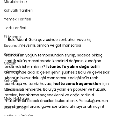
Misafirlerimiz
Kahvaltı Tarifleri
Yemek Tarifleri
Tatlı Tarifleri
Et Mangal
Bolu Abant Gölü çevresinde sonbahar veya kış 
mevsimi, orman ve göl manzarası
Seyahat
Ramazan
İstanbul'un yoğun temposundan sıyrılıp, sadece birkaç 
saatlik sürüş mesafesinde kendinizi doğanın kucağına 
Gezgin
bırakmak ister misiniz? 
İstanbul'a yakın doğa tatili
Güzergah
denildiğinde akla ilk gelen şehir, şüphesiz Bolu ve çevresidir. 
Abant'ın huzur dolu göl manzarası, Yedigöller'in renk 
Kahvaltı
cümbüşü ve temiz havası, 
hafta sonu kaçamakları
 için 
idealdir. Bu rehberde, Bolu'ya yakın en popüler ve huzurlu 
Mevsimsel
rotaları, konaklama seçeneklerini ve doğa tatilinizi 
Mola Noktaları
mükemmel kılacak önerileri bulacaksınız. Yolculuğunuzun 
lezzet ve konforunu güvence altına almayı unutmayın!
Bolu Mutfağı
Doğa & Yürüyüş