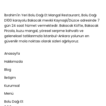
Akçakoca Gezilecek Yerler:
Karadeniz'in Batı Ucunda Ne Var?
İbrahim'in Yeri Bolu Dağı Et Mangal Restaurant, Bolu Dağı
D100 karayolu Bakacak mevkii Kaynaşlı/Düzce adresinde 7
gün 24 saat hizmet vermektedir. Bakacak Köfte, Bakacak
Pirzola, kuzu mangal, yöresel serpme kahvaltı ve
geleneksel tatlılarımızla İstanbul-Ankara yolunun en
güvenilir mola noktası olarak sizleri ağırlıyoruz.
Anasayfa
Hakkımızda
Blog
İletişim
Kurumsal
Menü
Bolu Dağı Et