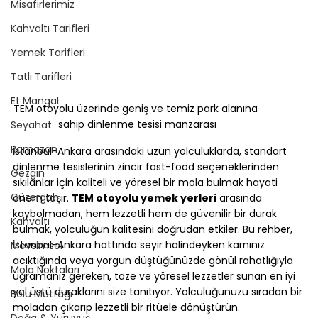
Misafirlerimiz
Kahvaltı Tarifleri
Yemek Tarifleri
Tatlı Tarifleri
Et Mangal
TEM otoyolu üzerinde geniş ve temiz park alanına 
sahip dinlenme tesisi manzarası
Seyahat
Ramazan
İstanbul-Ankara arasındaki uzun yolculuklarda, standart 
dinlenme tesislerinin zincir fast-food seçeneklerinden 
Gezgin
sıkılanlar için kaliteli ve yöresel bir mola bulmak hayati 
Güzergah
önem taşır. 
TEM otoyolu yemek yerleri
 arasında 
kaybolmadan, hem lezzetli hem de güvenilir bir durak 
Kahvaltı
bulmak, yolculuğun kalitesini doğrudan etkiler. Bu rehber, 
İstanbul-Ankara hattında seyir halindeyken karnınız 
Mevsimsel
acıktığında veya yorgun düştüğünüzde gönül rahatlığıyla 
Mola Noktaları
uğramanız gereken, taze ve yöresel lezzetler sunan en iyi 
yol üstü duraklarını size tanıtıyor. Yolculuğunuzu sıradan bir 
Bolu Mutfağı
moladan çıkarıp lezzetli bir ritüele dönüştürün.
Doğa & Yürüyüş