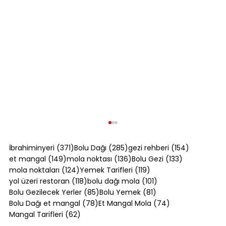
371 yazı
285 yazı
154 yazı
İbrahiminyeri
(371)
Bolu Dağı
(285)
gezi rehberi
(154)
149 yazı
136 yazı
133 yazı
et mangal
(149)
mola noktası
(136)
Bolu Gezi
(133)
124 yazı
119 yazı
mola noktaları
(124)
Yemek Tarifleri
(119)
118 yazı
101 yazı
yol üzeri restoran
(118)
bolu dağı mola
(101)
85 yazı
81 yazı
Bolu Gezilecek Yerler
(85)
Bolu Yemek
(81)
78 yazı
74 yazı
Bolu Dağı et mangal
(78)
Et Mangal Mola
(74)
62 yazı
Mangal Tarifleri
(62)