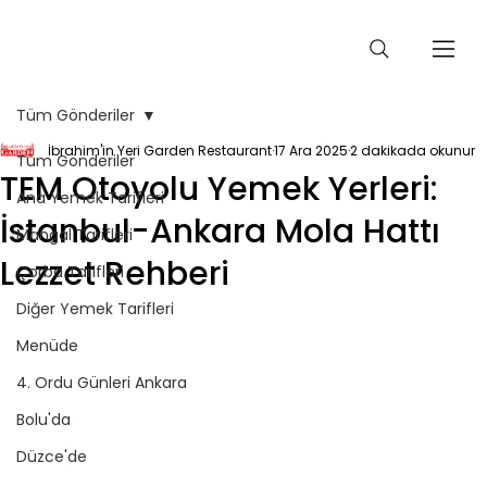
Tüm Gönderiler
İbrahim'in Yeri Garden Restaurant
17 Ara 2025
2 dakikada okunur
Tüm Gönderiler
TEM Otoyolu Yemek Yerleri:
Ana Yemek Tarifleri
İstanbul-Ankara Mola Hattı
Mangal Tarifleri
Lezzet Rehberi
Çorba Tarifleri
Diğer Yemek Tarifleri
Menüde
4. Ordu Günleri Ankara
Bolu'da
Düzce'de