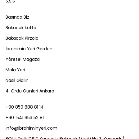
S.S.S
Basında Biz
Bakacak köfte
Bakacak Pirzola
İbrahimin Yeri Garden
Yöresel Mağaza
Mola Yeri
Nasıl Gidilir
4. Ordu Günleri Ankara
+90 850 888 81 14
+90 541 653 52 81
info@ibrahiminyeri.com
BOLU Dağı D100 Karayolu Bakacak Mevki No:2 Kaynaşlı /