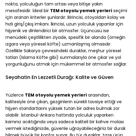
nokta, yolculuğun tam ortası veya bitişe yakın 
mesafesidir. İdeal bir 
TEM otoyolu yemek yerleri
 seçimi 
için aranan kriterler şunlardır: Birincisi, otoyoldan kolay ve 
hızlı giriş/çıkış imkanı. İkincisi, uzun yolculuk yapanlar için 
hijyenik ve dinlendirici bir atmosfer. Üçüncüsü ise 
menüdeki çeşitlilikten ziyade, spesifik bir alanda (örneğin 
ızgara veya yöresel köfte) uzmanlaşmış olmasıdır. 
Özellikle Sakarya çevresindeki duraklar, meşhur yöresel 
tatları (Islama Köfte gibi) sunmalarıyla öne çıkar ve yol 
yorgunluğunu atmak için mükemmel bir atmosfer sağlar.
Seyahatin En Lezzetli Durağı: Kalite ve Güven
Yüzlerce 
TEM otoyolu yemek yerleri
 arasından, 
kalitesiyle öne çıkan, gezginlerin sürekli tavsiye ettiği ve 
hijyen standartlarını yüksek tutan bir adres bulmak zor 
olabilir. İstanbul-Ankara hattında yolculuk yaparken 
karnınız acıktığında veya sadece kaliteli bir kahve molası 
vermek istediğinizde, güvenle uğrayabileceğiniz bir durak 
bilmek büyük bir konfor sunar. Bu tür duraklar, taze ürün 