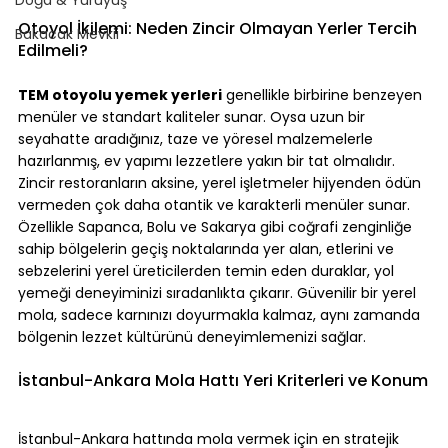
Otoyol İkilemi: Neden Zincir Olmayan Yerler Tercih 
Bakacak Mevkii
Edilmeli?
TEM otoyolu yemek yerleri
 genellikle birbirine benzeyen 
menüler ve standart kaliteler sunar. Oysa uzun bir 
seyahatte aradığınız, taze ve yöresel malzemelerle 
hazırlanmış, ev yapımı lezzetlere yakın bir tat olmalıdır. 
Zincir restoranların aksine, yerel işletmeler hijyenden ödün 
vermeden çok daha otantik ve karakterli menüler sunar. 
Özellikle Sapanca, Bolu ve Sakarya gibi coğrafi zenginliğe 
sahip bölgelerin geçiş noktalarında yer alan, etlerini ve 
sebzelerini yerel üreticilerden temin eden duraklar, yol 
yemeği deneyiminizi sıradanlıkta çıkarır. Güvenilir bir yerel 
mola, sadece karnınızı doyurmakla kalmaz, aynı zamanda 
bölgenin lezzet kültürünü deneyimlemenizi sağlar.
İstanbul-Ankara Mola Hattı Yeri Kriterleri ve Konum
İstanbul-Ankara hattında mola vermek için en stratejik 