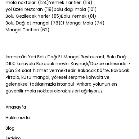
124 yazı
119 yazı
mola noktaları
(124)
Yemek Tarifleri
(119)
118 yazı
101 yazı
yol üzeri restoran
(118)
bolu dağı mola
(101)
85 yazı
81 yazı
Bolu Gezilecek Yerler
(85)
Bolu Yemek
(81)
78 yazı
74 yazı
Bolu Dağı et mangal
(78)
Et Mangal Mola
(74)
62 yazı
Mangal Tarifleri
(62)
Bolu Dağı Trafik Durumu: Yoğun
Saatler ve Alternatif Rotalar [2026]
İbrahim'in Yeri Bolu Dağı Et Mangal Restaurant, Bolu Dağı
D100 karayolu Bakacak mevkii Kaynaşlı/Düzce adresinde 7
gün 24 saat hizmet vermektedir. Bakacak Köfte, Bakacak
Pirzola, kuzu mangal, yöresel serpme kahvaltı ve
geleneksel tatlılarımızla İstanbul-Ankara yolunun en
güvenilir mola noktası olarak sizleri ağırlıyoruz.
Anasayfa
Hakkımızda
Blog
İletişim