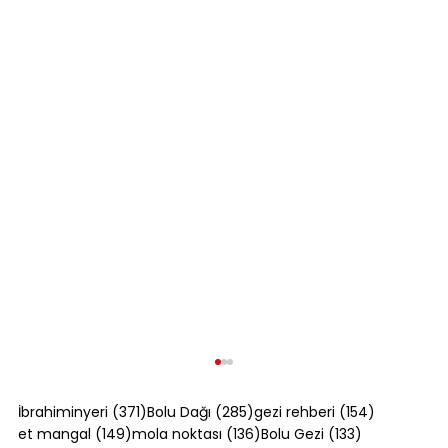
371 yazı
285 yazı
154 yazı
İbrahiminyeri
(371)
Bolu Dağı
(285)
gezi rehberi
(154)
149 yazı
136 yazı
133 yazı
et mangal
(149)
mola noktası
(136)
Bolu Gezi
(133)