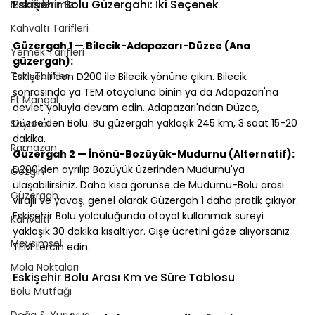
Eskişehir Bolu Güzergahı: İki Seçenek
Misafirlerimiz
Kahvaltı Tarifleri
⠀
Güzergah 1 — Bilecik-Adapazarı-Düzce (Ana 
Yemek Tarifleri
güzergah):
Tatlı Tarifleri
Eskişehir'den D200 ile Bilecik yönüne çıkın. Bilecik 
sonrasında ya TEM otoyoluna binin ya da Adapazarı'na 
Et Mangal
devlet yoluyla devam edin. Adapazarı'ndan Düzce, 
Düzce'den Bolu. Bu güzergah yaklaşık 245 km, 3 saat 15-20 
Seyahat
dakika.
Ramazan
Güzergah 2 — İnönü-Bozüyük-Mudurnu (Alternatif):
D200'den ayrılıp Bozüyük üzerinden Mudurnu'ya 
Gezgin
ulaşabilirsiniz. Daha kısa görünse de Mudurnu-Bolu arası 
Güzergah
virajlı ve yavaş; genel olarak Güzergah 1 daha pratik çıkıyor.
Eskişehir Bolu yolculuğunda otoyol kullanmak süreyi 
Kahvaltı
yaklaşık 30 dakika kısaltıyor. Gişe ücretini göze alıyorsanız 
Mevsimsel
TEM tercih edin.
⠀
Mola Noktaları
Eskişehir Bolu Arası Km ve Süre Tablosu
Bolu Mutfağı
⠀
Doğa & Yürüyüş