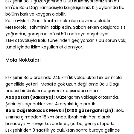
Eskişehir Bolu güzergahında D100 kullanıyorsanız son 50 
km'de Bolu Dağı rampasıyla karşılaşırsınız. Kış aylarında bu 
bölüm karlı ve kaygan olabilir.
Kasım-Mart: Zincir kontrol noktaları devrede olabilir. 
Meteoroloji tahminini takip edin. Sabah erken çıkışlarda sis 
yoğundur, görüş mesafesi 50 metreye düşebiliyor.
TEM otoyoluyla Bolu tünelinden geçiyorsanız bu sorun yok; 
tünel içinde iklim koşulları etkilemiyor.
⠀
Mola Noktaları
⠀
Eskişehir Bolu arasında 245 km'lik yolculukta tek bir mola 
genellikle yeterli. Mesafe çok uzun değil ama Bolu Dağı 
öncesi bir dinlenme güvenlik açısından önemli.
Adapazarı (Sakarya):
 Güzergahın yaklaşık ortasında. 
Şehir içi seçenekler var. Akaryakıt için pratik.
Bolu Dağı Bakacak Mevkii (D100 güzergahı için):
 Bolu il 
sınırına girmeden 18 km önce. İbrahimin Yeri olarak 
buradayız — meşe közünde et, çorba, geniş otopark. 
Eskişehir'den 3 saatlik yolculuktan sonra buraya gelince 