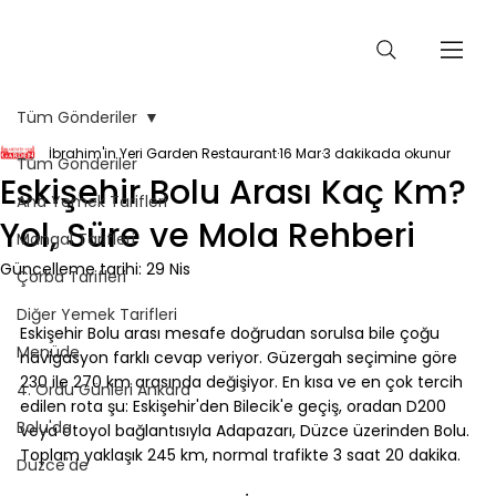
Tüm Gönderiler
İbrahim'in Yeri Garden Restaurant
16 Mar
3 dakikada okunur
Tüm Gönderiler
Eskişehir Bolu Arası Kaç Km?
Ana Yemek Tarifleri
Yol, Süre ve Mola Rehberi
Mangal Tarifleri
Güncelleme tarihi:
29 Nis
Çorba Tarifleri
⠀
Diğer Yemek Tarifleri
Eskişehir Bolu arası mesafe doğrudan sorulsa bile çoğu 
Menüde
navigasyon farklı cevap veriyor. Güzergah seçimine göre 
230 ile 270 km arasında değişiyor. En kısa ve en çok tercih 
4. Ordu Günleri Ankara
edilen rota şu: Eskişehir'den Bilecik'e geçiş, oradan D200 
Bolu'da
veya otoyol bağlantısıyla Adapazarı, Düzce üzerinden Bolu. 
Toplam yaklaşık 245 km, normal trafikte 3 saat 20 dakika.
Düzce'de
⠀