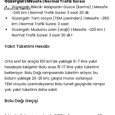
Güzergah | Mesafe | Normal Trafik Süresi
Güzergah: Bilecik-Adapazarı-Düzce (karma) | Mesafe: 
Bakacak Mevkii
~245 km | Normal Trafik Süresi: 3 saat 20 dk
Güzergah: Tam otoyol (TEM üzerinden) | Mesafe: ~260 
km | Normal Trafik Süresi: 3 saat
Güzergah: Mudurnu üzeri (virajlı) | Mesafe: ~220 km | 
Normal Trafik Süresi: 3 saat 30 dk+
⠀
Yakıt Tüketimi Hesabı
⠀
Orta sınıf bir araçla 100 km'de yaklaşık 6-7 litre yakıt 
hesabıyla Eskişehir-Bolu arası 15-17 litre yakıt tüketimi 
bekleniyor. Bolu Dağı rampasında tüketim artıyor; bu 
bölüm yaklaşık 20-25 km, çıkışta motor zorlanıyor.
TEM otoyolu üzerindeyseniz Bolu tüneli geçişinde rampa 
yok; yakıt tüketimi daha sabit.
⠀
Bolu Dağı Geçişi
⠀