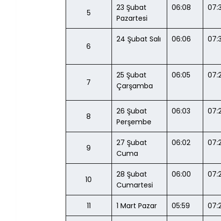
23 Şubat 
06:08
07:
5
Pazartesi
24 Şubat Salı
06:06
07:3
6
25 Şubat 
06:05
07:
7
Çarşamba
26 Şubat 
06:03
07:
8
Perşembe
27 Şubat 
06:02
07:
9
Cuma
28 Şubat 
06:00
07:
10
Cumartesi
11
1 Mart Pazar
05:59
07: