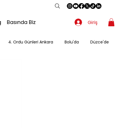
g
Basında Biz
Giriş
4. Ordu Günleri Ankara
Bolu'da
Düzce'de
Gezgin
Güzergah
Kahvaltı
Mevsimsel