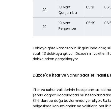
18 Mart 
05:31
06:
28
Çarşamba
19 Mart 
05:29
06:
29
Perşembe
Tabloya göre Ramazan'ın ilk gününde oruç süre
saat 43 dakikaya çıkıyor. Düzce'nin vakitleri B
dakika erken gerçekleşiyor.
Düzce'de İftar ve Sahur Saatleri Nasıl Be
İftar ve sahur vakitlerinin hesaplanması astron
şehrin coğrafi koordinatları bu hesaplamalard
31.16 derece doğu boylamında yer alıyor. Bu k
bölgesinde konumlandırır ve vakitlerin her iki