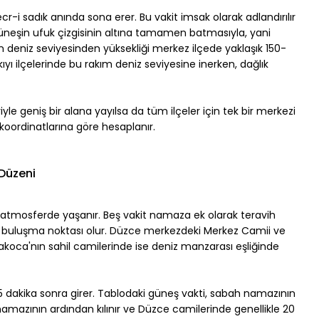
r-i sadık anında sona erer. Bu vakit imsak olarak adlandırılır 
 güneşin ufuk çizgisinin altına tamamen batmasıyla, yani 
 deniz seviyesinden yüksekliği merkez ilçede yaklaşık 150-
yı ilçelerinde bu rakım deniz seviyesine inerken, dağlık 
riyle geniş bir alana yayılsa da tüm ilçeler için tek bir merkezi 
n koordinatlarına göre hesaplanır.
Düzeni
tmosferde yaşanır. Beş vakit namaza ek olarak teravih 
 buluşma noktası olur. Düzce merkezdeki Merkez Camii ve 
koca'nın sahil camilerinde ise deniz manzarası eşliğinde 
dakika sonra girer. Tablodaki güneş vakti, sabah namazının 
namazının ardından kılınır ve Düzce camilerinde genellikle 20 