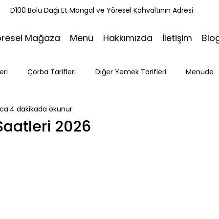
k
D100 Bolu Dağı Et Mangal ve Yöresel Kahvaltının Adresi
öresel Mağaza
Menü
Hakkımızda
İletişim
Blo
eri
Çorba Tarifleri
Diğer Yemek Tarifleri
Menüde
ca
4 dakikada okunur
ri
Tatlı Tarifleri
Et Mangal
Seyahat
Ramazan
Saatleri 2026
Bakacak Mevkii