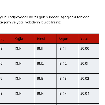
günü başlayacak ve 29 gün sürecek. Aşağıdaki tabloda 
akşam ve yatsı vakitlerini bulabilirsiniz.
eş
Öğle
İkindi
Akşam
Yatsı
38
13:14
16:11
18:41
20:00
36
13:14
16:12
18:42
20:01
35
13:14
16:13
18:43
20:02
33
13:14
16:14
18:44
20:04