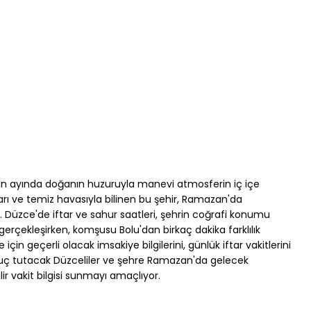
an ayında doğanın huzuruyla manevi atmosferin iç içe 
arı ve temiz havasıyla bilinen bu şehir, Ramazan'da 
r. Düzce'de iftar ve sahur saatleri, şehrin coğrafi konumu 
gerçekleşirken, komşusu Bolu'dan birkaç dakika farklılık 
in geçerli olacak imsakiye bilgilerini, günlük iftar vakitlerini 
 Oruç tutacak Düzceliler ve şehre Ramazan'da gelecek 
lir vakit bilgisi sunmayı amaçlıyor.