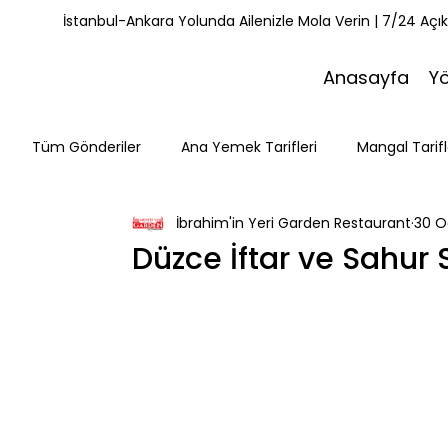
İstanbul-Ankara Yolunda Ailenizle Mola Verin | 7/24 Açı
Anasayfa
Y
Tüm Gönderiler
Ana Yemek Tarifleri
Mangal Tarifl
İbrahim'in Yeri Garden Restaurant
30 O
Misafirlerimiz
Kahvaltı Tarifleri
Yemek Tarifle
Düzce İftar ve Sahur 
Mola Noktaları
Bolu Mutfağı
Doğa & Yürüyüş