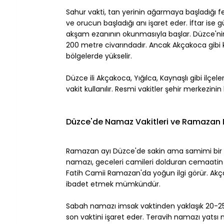
Sahur vakti, tan yerinin ağarmaya başladığı fec
ve orucun başladığı anı işaret eder. İftar ise
akşam ezanının okunmasıyla başlar. Düzce'nin
200 metre civarındadır. Ancak Akçakoca gibi kı
bölgelerde yükselir.
Düzce ili Akçakoca, Yığılca, Kaynaşlı gibi ilçele
vakit kullanılır. Resmi vakitler şehir merkezini
Düzce'de Namaz Vakitleri ve Ramazan 
Ramazan ayı Düzce'de sakin ama samimi bir a
namazı, geceleri camileri dolduran cemaatin
Fatih Camii Ramazan'da yoğun ilgi görür. Akça
ibadet etmek mümkündür.
Sabah namazı imsak vaktinden yaklaşık 20-25 
son vaktini işaret eder. Teravih namazı yatsı 