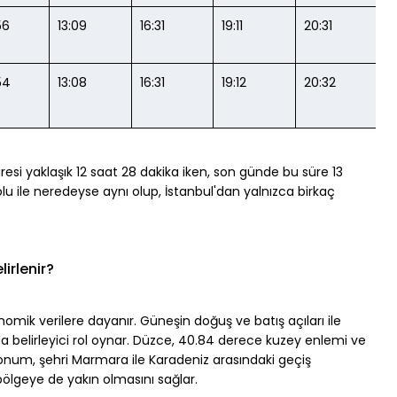
56
13:09
16:31
19:11
20:31
54
13:08
16:31
19:12
20:32
si yaklaşık 12 saat 28 dakika iken, son günde bu süre 13 
olu ile neredeyse aynı olup, İstanbul'dan yalnızca birkaç 
lirlenir?
omik verilere dayanır. Güneşin doğuş ve batış açıları ile 
a belirleyici rol oynar. Düzce, 40.84 derece kuzey enlemi ve 
onum, şehri Marmara ile Karadeniz arasındaki geçiş 
 bölgeye de yakın olmasını sağlar.