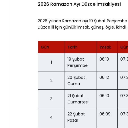
2026 Ramazan Ayı Düzce İmsakiyesi
2026 yılında Ramazan ayı 19 Şubat Perşembe 
Düzce ili için günlük imsak, güneş, öğle, ikindi, 
Gün
Tarih
İmsak
Gün
19 Şubat 
06:13
07:
1
Perşembe
20 Şubat 
06:12
07:
2
Cuma
21 Şubat 
06:10
07:
3
Cumartesi
22 Şubat 
06:09
07:
4
Pazar