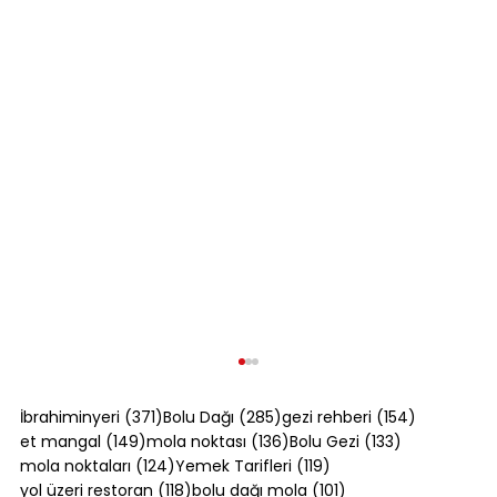
371 yazı
285 yazı
154 yazı
İbrahiminyeri
(371)
Bolu Dağı
(285)
gezi rehberi
(154)
149 yazı
136 yazı
133 yazı
et mangal
(149)
mola noktası
(136)
Bolu Gezi
(133)
124 yazı
119 yazı
mola noktaları
(124)
Yemek Tarifleri
(119)
118 yazı
101 yazı
yol üzeri restoran
(118)
bolu dağı mola
(101)