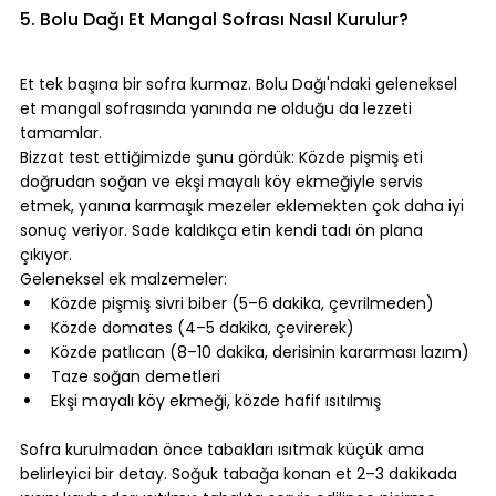
5. Bolu Dağı Et Mangal Sofrası Nasıl Kurulur?
⠀
Et tek başına bir sofra kurmaz. Bolu Dağı'ndaki geleneksel 
et mangal sofrasında yanında ne olduğu da lezzeti 
tamamlar.
Bizzat test ettiğimizde şunu gördük: Közde pişmiş eti 
doğrudan soğan ve ekşi mayalı köy ekmeğiyle servis 
etmek, yanına karmaşık mezeler eklemekten çok daha iyi 
sonuç veriyor. Sade kaldıkça etin kendi tadı ön plana 
çıkıyor.
Geleneksel ek malzemeler:
Közde pişmiş sivri biber (5–6 dakika, çevrilmeden)
Közde domates (4–5 dakika, çevirerek)
Közde patlıcan (8–10 dakika, derisinin kararması lazım)
Taze soğan demetleri
Ekşi mayalı köy ekmeği, közde hafif ısıtılmış
⠀
Sofra kurulmadan önce tabakları ısıtmak küçük ama 
belirleyici bir detay. Soğuk tabağa konan et 2–3 dakikada 