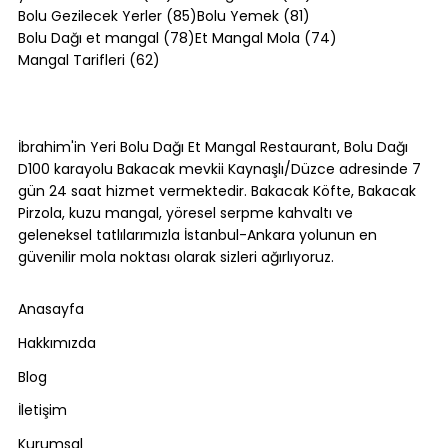
85 yazı
81 yazı
Bolu Gezilecek Yerler
(85)
Bolu Yemek
(81)
78 yazı
74 yazı
Bolu Dağı et mangal
(78)
Et Mangal Mola
(74)
62 yazı
Mangal Tarifleri
(62)
Bolu Dağı'nda Canlı Mangal Yapılan
Tek Yer: Bakacak Mevkii [2026]
İbrahim'in Yeri Bolu Dağı Et Mangal Restaurant, Bolu Dağı
D100 karayolu Bakacak mevkii Kaynaşlı/Düzce adresinde 7
gün 24 saat hizmet vermektedir. Bakacak Köfte, Bakacak
Pirzola, kuzu mangal, yöresel serpme kahvaltı ve
geleneksel tatlılarımızla İstanbul-Ankara yolunun en
güvenilir mola noktası olarak sizleri ağırlıyoruz.
Anasayfa
Hakkımızda
Blog
İletişim
Kurumsal