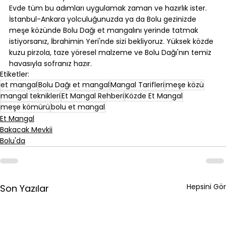
Evde tüm bu adımları uygulamak zaman ve hazırlık ister. 
İstanbul-Ankara yolculuğunuzda ya da Bolu gezinizde 
meşe közünde Bolu Dağı et mangalını yerinde tatmak 
istiyorsanız, İbrahimin Yeri'nde sizi bekliyoruz. Yüksek közde 
kuzu pirzola, taze yöresel malzeme ve Bolu Dağı'nın temiz 
havasıyla sofranız hazır.
Etiketler:
et mangal
Bolu Dağı et mangal
Mangal Tarifleri
meşe közü
mangal teknikleri
Et Mangal Rehberi
Közde Et Mangal
meşe kömürü
bolu et mangal
Et Mangal
Bakacak Mevkii
Bolu'da
Hepsini Gör
Son Yazılar