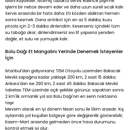
ısısını kaybeder; ısıtılmış tabakta servis edilince pişirme 
işlemi bir nebze devam eder ve daha uzun süreli sıcak kalır.
Servis sırasında bir hata daha: Eti közden aldıktan hemen 
sonra kesmek. Dana antrikot için en az 5 dakika, kuzu 
pirzola için 2–3 dakika dinlendirin. Keserseniz içindeki tüm 
su tabağa akar; dinlendirirseniz sıvı lif yapısına yeniden 
dağılır, et sulu ve yumuşak kalır.
⠀
Bolu Dağı Et Mangalını Yerinde Denemek İsteyenler 
İçin
⠀
İstanbul'dan gidiyorsanız TEM Otoyolu üzerinden Bakacak 
Mevkii sapağına kadar yaklaşık 200 km, 2 saat 15 dakika. 
Ankara'dan ise 290 km, 2 saat 45 dakika. Bakacak Mevkii 
tabelası TEM üzerinde açık şekilde görünür; sapaktan sonra 
2 km'lik ormanlık yol sizi Bolu Dağı'nın en serin noktasına 
taşır.
Mevsim olarak en iyi dönem Nisan sonu ile Ekim arasıdır. Kış 
aylarında yol koşulları bölgeye göre değişkenlik gösterebilir; 
Kasım–Mart arasında gelmeden önce hava durumunu 
kontrol etmek iyi olur.