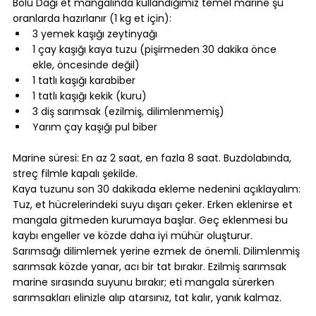
Bolu Dağı et mangalında kullandığımız temel marine şu 
oranlarda hazırlanır (1 kg et için):
3 yemek kaşığı zeytinyağı
1 çay kaşığı kaya tuzu (pişirmeden 30 dakika önce 
ekle, öncesinde değil)
1 tatlı kaşığı karabiber
1 tatlı kaşığı kekik (kuru)
3 diş sarımsak (ezilmiş, dilimlenmemiş)
Yarım çay kaşığı pul biber
⠀
Marine süresi: En az 2 saat, en fazla 8 saat. Buzdolabında, 
streç filmle kapalı şekilde.
Kaya tuzunu son 30 dakikada ekleme nedenini açıklayalım: 
Tuz, et hücrelerindeki suyu dışarı çeker. Erken eklenirse et 
mangala gitmeden kurumaya başlar. Geç eklenmesi bu 
kaybı engeller ve közde daha iyi mühür oluşturur.
Sarımsağı dilimlemek yerine ezmek de önemli. Dilimlenmiş 
sarımsak közde yanar, acı bir tat bırakır. Ezilmiş sarımsak 
marine sırasında suyunu bırakır; eti mangala sürerken 
sarımsakları elinizle alıp atarsınız, tat kalır, yanık kalmaz.
⠀