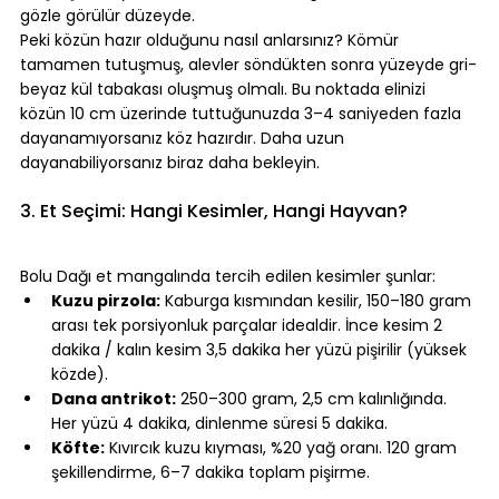
gözle görülür düzeyde.
Peki közün hazır olduğunu nasıl anlarsınız? Kömür 
tamamen tutuşmuş, alevler söndükten sonra yüzeyde gri-
beyaz kül tabakası oluşmuş olmalı. Bu noktada elinizi 
közün 10 cm üzerinde tuttuğunuzda 3–4 saniyeden fazla 
dayanamıyorsanız köz hazırdır. Daha uzun 
dayanabiliyorsanız biraz daha bekleyin.
⠀
3. Et Seçimi: Hangi Kesimler, Hangi Hayvan?
⠀
Bolu Dağı et mangalında tercih edilen kesimler şunlar:
Kuzu pirzola:
 Kaburga kısmından kesilir, 150–180 gram 
arası tek porsiyonluk parçalar idealdir. İnce kesim 2 
dakika / kalın kesim 3,5 dakika her yüzü pişirilir (yüksek 
közde).
Dana antrikot:
 250–300 gram, 2,5 cm kalınlığında. 
Her yüzü 4 dakika, dinlenme süresi 5 dakika.
Köfte:
 Kıvırcık kuzu kıyması, %20 yağ oranı. 120 gram 
şekillendirme, 6–7 dakika toplam pişirme.
⠀