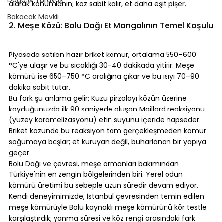
alarak konumlanın; köz sabit kalır, et daha eşit pişer.
⠀
Bakacak Mevkii
2. Meşe Közü: Bolu Dağı Et Mangalının Temel Koşulu
⠀
Piyasada satılan hazır briket kömür, ortalama 550–600 
°C'ye ulaşır ve bu sıcaklığı 30–40 dakikada yitirir. Meşe 
kömürü ise 650–750 °C aralığına çıkar ve bu ısıyı 70–90 
dakika sabit tutar.
Bu fark şu anlama gelir: Kuzu pirzolayı közün üzerine 
koyduğunuzda ilk 90 saniyede oluşan Maillard reaksiyonu 
(yüzey karamelizasyonu) etin suyunu içeride hapseder. 
Briket közünde bu reaksiyon tam gerçekleşmeden kömür 
soğumaya başlar; et kuruyan değil, buharlanan bir yapıya 
geçer.
Bolu Dağı ve çevresi, meşe ormanları bakımından 
Türkiye'nin en zengin bölgelerinden biri. Yerel odun 
kömürü üretimi bu sebeple uzun süredir devam ediyor. 
Kendi deneyimimizde, İstanbul çevresinden temin edilen 
meşe kömürüyle Bolu kaynaklı meşe kömürünü kör testle 
karşılaştırdık; yanma süresi ve köz rengi arasındaki fark 