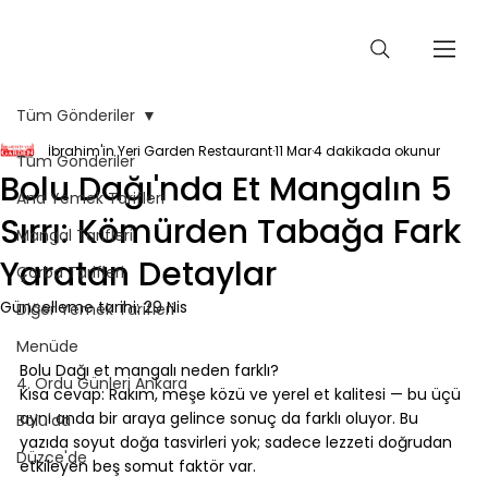
Tüm Gönderiler
İbrahim'in Yeri Garden Restaurant
11 Mar
4 dakikada okunur
Tüm Gönderiler
Bolu Dağı'nda Et Mangalın 5
Ana Yemek Tarifleri
Sırrı: Kömürden Tabağa Fark
Mangal Tarifleri
Yaratan Detaylar
Çorba Tarifleri
Güncelleme tarihi:
29 Nis
Diğer Yemek Tarifleri
Menüde
⠀
Bolu Dağı et mangalı neden farklı?
4. Ordu Günleri Ankara
Kısa cevap: Rakım, meşe közü ve yerel et kalitesi — bu üçü 
aynı anda bir araya gelince sonuç da farklı oluyor. Bu 
Bolu'da
yazıda soyut doğa tasvirleri yok; sadece lezzeti doğrudan 
Düzce'de
etkileyen beş somut faktör var.