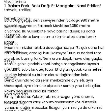
⠀
Misafirlerimiz
1. Rakım Farkı Bolu Dağı Et Mangalını Nasıl Etkiler?
Kahvaltı Tarifleri
⠀
Yemek Tarifleri
Bolu Dağı geçişi, deniz seviyesinden yaklaşık 980 metre 
yüksekte seyreder. Bakacak Mevkii ise 1.050 metre 
Tatlı Tarifleri
civarında. Bu yükseklikte hava basıncı düşer; su daha 
Et Mangal
düşük sıcaklıkta kaynar, ama kömür ateşi daha temiz 
yanar.
Seyahat
Misafirlerimizden sıklıkla duyduğumuz şu: "Et çok daha hızlı 
Ramazan
mühürleniyor, ama içi kuru kalmıyor." Bunun nedeni tam 
olarak bu basınç farkı. Nem oranı düşük, hava akışı güçlü. 
Gezgin
Kömür, şehir içindeki kapalı bahçe mangallarına kıyasla 
Güzergah
çok daha sabit bir ateş tutar. Et dıştan çabuk karamelize 
olurken içindeki su buhar olarak dağılmadan kalır.
Kahvaltı
Deniz kıyısında ya da şehir merkezinde aynı eti, aynı 
Mevsimsel
marinayla, aynı kömürle pişirseniz sonuç yine farklı çıkar. 
Rakım değişkeni ciddi bir faktör.
Mola Noktaları
Bir ayrıntı daha: Yüksek rakımda rüzgar yönü önemli. 
Mangalı rüzgara karşı konumlandırırsanız köz düzensiz 
Bolu Mutfağı
yanar, ısı dağılımı bozulur. Rüzgarı yanınıza ya da arkanıza 
Doğa & Yürüyüş