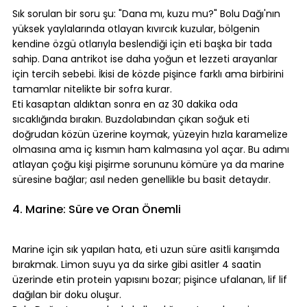
Sık sorulan bir soru şu: "Dana mı, kuzu mu?" Bolu Dağı'nın 
yüksek yaylalarında otlayan kıvırcık kuzular, bölgenin 
kendine özgü otlarıyla beslendiği için eti başka bir tada 
sahip. Dana antrikot ise daha yoğun et lezzeti arayanlar 
için tercih sebebi. İkisi de közde pişince farklı ama birbirini 
tamamlar nitelikte bir sofra kurar.
Eti kasaptan aldıktan sonra en az 30 dakika oda 
sıcaklığında bırakın. Buzdolabından çıkan soğuk eti 
doğrudan közün üzerine koymak, yüzeyin hızla karamelize 
olmasına ama iç kısmın ham kalmasına yol açar. Bu adımı 
atlayan çoğu kişi pişirme sorununu kömüre ya da marine 
süresine bağlar; asıl neden genellikle bu basit detaydır.
⠀
4. Marine: Süre ve Oran Önemli
⠀
Marine için sık yapılan hata, eti uzun süre asitli karışımda 
bırakmak. Limon suyu ya da sirke gibi asitler 4 saatin 
üzerinde etin protein yapısını bozar; pişince ufalanan, lif lif 
dağılan bir doku oluşur.