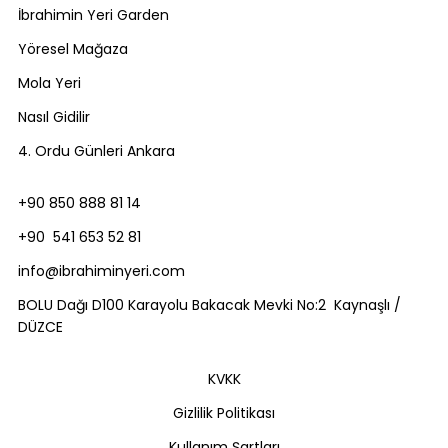
İbrahimin Yeri Garden
Yöresel Mağaza
Mola Yeri
Nasıl Gidilir
4. Ordu Günleri Ankara
+90 850 888 81 14
+90 541 653 52 81
info@ibrahiminyeri.com
BOLU Dağı D100 Karayolu Bakacak Mevki No:2 Kaynaşlı /
DÜZCE
KVKK
Gizlilik Politikası
Kullanım Şartları