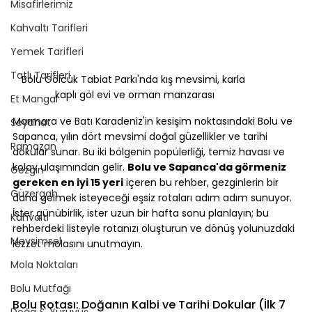
Misafirlerimiz
Kahvaltı Tarifleri
Yemek Tarifleri
Tatlı Tarifleri
Bolu Gölcük Tabiat Parkı'nda kış mevsimi, karla 
kaplı göl evi ve orman manzarası
Et Mangal
Marmara ve Batı Karadeniz'in kesişim noktasındaki Bolu ve 
Seyahat
Sapanca, yılın dört mevsimi doğal güzellikler ve tarihi 
Ramazan
dokular sunar. Bu iki bölgenin popülerliği, temiz havası ve 
kolay ulaşımından gelir. 
Bolu ve Sapanca'da görmeniz 
Gezgin
gereken en iyi 15 yeri
 içeren bu rehber, gezginlerin bir 
Güzergah
daha gelmek isteyeceği eşsiz rotaları adım adım sunuyor. 
İster günübirlik, ister uzun bir hafta sonu planlayın; bu 
Kahvaltı
rehberdeki listeyle rotanızı oluşturun ve dönüş yolunuzdaki 
Mevsimsel
lezzet molasını unutmayın.
Mola Noktaları
Bolu Mutfağı
Bolu Rotası: Doğanın Kalbi ve Tarihi Dokular (İlk 7 
Doğa & Yürüyüş