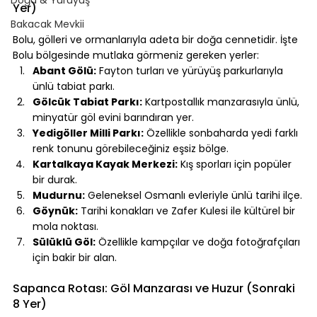
Yer)
Bakacak Mevkii
Bolu, gölleri ve ormanlarıyla adeta bir doğa cennetidir. İşte 
Bolu bölgesinde mutlaka görmeniz gereken yerler:
Abant Gölü:
 Fayton turları ve yürüyüş parkurlarıyla 
ünlü tabiat parkı.
Gölcük Tabiat Parkı:
 Kartpostallık manzarasıyla ünlü, 
minyatür göl evini barındıran yer.
Yedigöller Milli Parkı:
 Özellikle sonbaharda yedi farklı 
renk tonunu görebileceğiniz eşsiz bölge.
Kartalkaya Kayak Merkezi:
 Kış sporları için popüler 
bir durak.
Mudurnu:
 Geleneksel Osmanlı evleriyle ünlü tarihi ilçe.
Göynük:
 Tarihi konakları ve Zafer Kulesi ile kültürel bir 
mola noktası.
Sülüklü Göl:
 Özellikle kampçılar ve doğa fotoğrafçıları 
için bakir bir alan.
Sapanca Rotası: Göl Manzarası ve Huzur (Sonraki 
8 Yer)