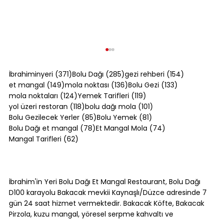
371 yazı
285 yazı
154 yazı
İbrahiminyeri
(371)
Bolu Dağı
(285)
gezi rehberi
(154)
149 yazı
136 yazı
133 yazı
et mangal
(149)
mola noktası
(136)
Bolu Gezi
(133)
124 yazı
119 yazı
mola noktaları
(124)
Yemek Tarifleri
(119)
118 yazı
101 yazı
yol üzeri restoran
(118)
bolu dağı mola
(101)
85 yazı
81 yazı
Bolu Gezilecek Yerler
(85)
Bolu Yemek
(81)
78 yazı
74 yazı
Bolu Dağı et mangal
(78)
Et Mangal Mola
(74)
62 yazı
Mangal Tarifleri
(62)
Akçakoca Gezilecek Yerler:
Karadeniz'in Batı Ucunda Ne Var?
İbrahim'in Yeri Bolu Dağı Et Mangal Restaurant, Bolu Dağı
D100 karayolu Bakacak mevkii Kaynaşlı/Düzce adresinde 7
gün 24 saat hizmet vermektedir. Bakacak Köfte, Bakacak
Pirzola, kuzu mangal, yöresel serpme kahvaltı ve