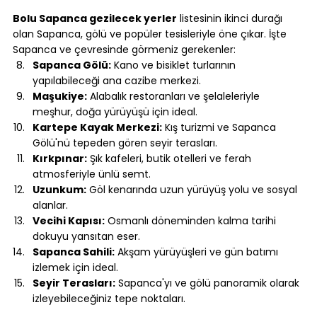
Bolu Sapanca gezilecek yerler
 listesinin ikinci durağı 
olan Sapanca, gölü ve popüler tesisleriyle öne çıkar. İşte 
Sapanca ve çevresinde görmeniz gerekenler:
Sapanca Gölü:
 Kano ve bisiklet turlarının 
yapılabileceği ana cazibe merkezi.
Maşukiye:
 Alabalık restoranları ve şelaleleriyle 
meşhur, doğa yürüyüşü için ideal.
Kartepe Kayak Merkezi:
 Kış turizmi ve Sapanca 
Gölü'nü tepeden gören seyir terasları.
Kırkpınar:
 Şık kafeleri, butik otelleri ve ferah 
atmosferiyle ünlü semt.
Uzunkum:
 Göl kenarında uzun yürüyüş yolu ve sosyal 
alanlar.
Vecihi Kapısı:
 Osmanlı döneminden kalma tarihi 
dokuyu yansıtan eser.
Sapanca Sahili:
 Akşam yürüyüşleri ve gün batımı 
izlemek için ideal.
Seyir Terasları:
 Sapanca'yı ve gölü panoramik olarak 
izleyebileceğiniz tepe noktaları.