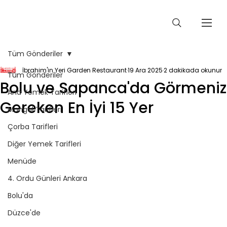
Tüm Gönderiler
İbrahim'in Yeri Garden Restaurant
19 Ara 2025
2 dakikada okunur
Tüm Gönderiler
Bolu ve Sapanca'da Görmeniz
Ana Yemek Tarifleri
Gereken En İyi 15 Yer
Mangal Tarifleri
Çorba Tarifleri
Diğer Yemek Tarifleri
Menüde
4. Ordu Günleri Ankara
Bolu'da
Düzce'de