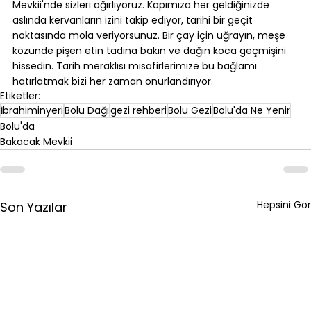
Mevkii'nde sizleri ağırlıyoruz. Kapımıza her geldiğinizde 
aslında kervanların izini takip ediyor, tarihi bir geçit 
noktasında mola veriyorsunuz. Bir çay için uğrayın, meşe 
közünde pişen etin tadına bakın ve dağın koca geçmişini 
hissedin. Tarih meraklısı misafirlerimize bu bağlamı 
hatırlatmak bizi her zaman onurlandırıyor.
Etiketler:
İbrahiminyeri
Bolu Dağı
gezi rehberi
Bolu Gezi
Bolu'da Ne Yenir
Bolu'da
Bakacak Mevkii
Hepsini Gör
Son Yazılar