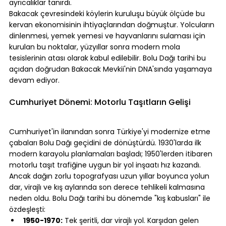
ayrıcalıklar tanırdı.
Bakacak çevresindeki köylerin kuruluşu büyük ölçüde bu 
kervan ekonomisinin ihtiyaçlarından doğmuştur. Yolcuların 
dinlenmesi, yemek yemesi ve hayvanlarını sulaması için 
kurulan bu noktalar, yüzyıllar sonra modern mola 
tesislerinin atası olarak kabul edilebilir. Bolu Dağı tarihi bu 
açıdan doğrudan Bakacak Mevkii'nin DNA'sında yaşamaya 
devam ediyor.
⠀
Cumhuriyet Dönemi: Motorlu Taşıtların Gelişi
⠀
Cumhuriyet'in ilanından sonra Türkiye'yi modernize etme 
çabaları Bolu Dağı geçidini de dönüştürdü. 1930'larda ilk 
modern karayolu planlamaları başladı; 1950'lerden itibaren 
motorlu taşıt trafiğine uygun bir yol inşaatı hız kazandı.
Ancak dağın zorlu topografyası uzun yıllar boyunca yolun 
dar, virajlı ve kış aylarında son derece tehlikeli kalmasına 
neden oldu. Bolu Dağı tarihi bu dönemde "kış kabusları" ile 
özdeşleşti:
1950-1970:
 Tek şeritli, dar virajlı yol. Karşıdan gelen 