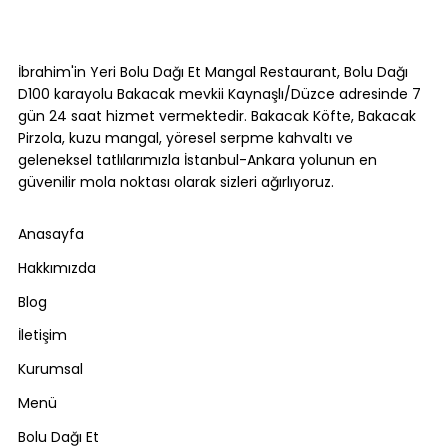
Bolu Dağı Yol Tarifi: İstanbul ve
Ankara'dan Adım Adım [2026]
İbrahim'in Yeri Bolu Dağı Et Mangal Restaurant, Bolu Dağı
D100 karayolu Bakacak mevkii Kaynaşlı/Düzce adresinde 7
gün 24 saat hizmet vermektedir. Bakacak Köfte, Bakacak
Pirzola, kuzu mangal, yöresel serpme kahvaltı ve
geleneksel tatlılarımızla İstanbul-Ankara yolunun en
güvenilir mola noktası olarak sizleri ağırlıyoruz.
Anasayfa
Hakkımızda
Blog
İletişim
Kurumsal
Menü
Bolu Dağı Et