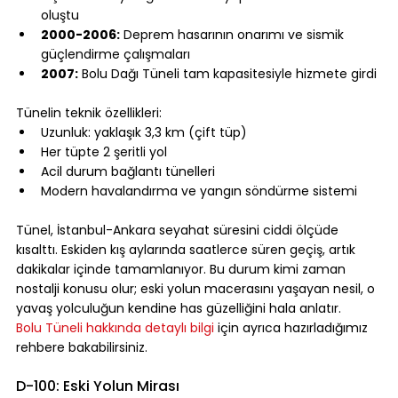
oluştu
2000-2006:
 Deprem hasarının onarımı ve sismik 
güçlendirme çalışmaları
2007:
 Bolu Dağı Tüneli tam kapasitesiyle hizmete girdi
⠀
Tünelin teknik özellikleri:
Uzunluk: yaklaşık 3,3 km (çift tüp)
Her tüpte 2 şeritli yol
Acil durum bağlantı tünelleri
Modern havalandırma ve yangın söndürme sistemi
⠀
Tünel, İstanbul-Ankara seyahat süresini ciddi ölçüde 
kısalttı. Eskiden kış aylarında saatlerce süren geçiş, artık 
dakikalar içinde tamamlanıyor. Bu durum kimi zaman 
nostalji konusu olur; eski yolun macerasını yaşayan nesil, o 
yavaş yolculuğun kendine has güzelliğini hala anlatır.
Bolu Tüneli hakkında detaylı bilgi
 için ayrıca hazırladığımız 
rehbere bakabilirsiniz.
⠀
D-100: Eski Yolun Mirası