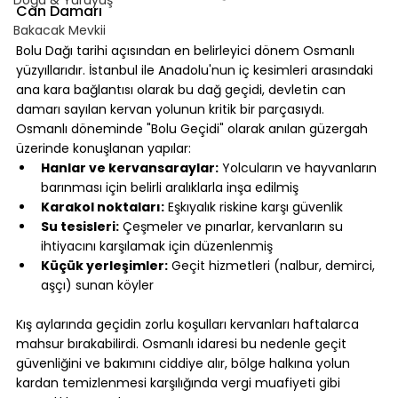
Can Damarı
Bakacak Mevkii
⠀
Bolu Dağı tarihi açısından en belirleyici dönem Osmanlı 
yüzyıllarıdır. İstanbul ile Anadolu'nun iç kesimleri arasındaki 
ana kara bağlantısı olarak bu dağ geçidi, devletin can 
damarı sayılan kervan yolunun kritik bir parçasıydı.
Osmanlı döneminde "Bolu Geçidi" olarak anılan güzergah 
üzerinde konuşlanan yapılar:
Hanlar ve kervansaraylar:
 Yolcuların ve hayvanların 
barınması için belirli aralıklarla inşa edilmiş
Karakol noktaları:
 Eşkıyalık riskine karşı güvenlik
Su tesisleri:
 Çeşmeler ve pınarlar, kervanların su 
ihtiyacını karşılamak için düzenlenmiş
Küçük yerleşimler:
 Geçit hizmetleri (nalbur, demirci, 
aşçı) sunan köyler
⠀
Kış aylarında geçidin zorlu koşulları kervanları haftalarca 
mahsur bırakabilirdi. Osmanlı idaresi bu nedenle geçit 
güvenliğini ve bakımını ciddiye alır, bölge halkına yolun 
kardan temizlenmesi karşılığında vergi muafiyeti gibi 