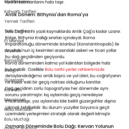
Misafirlerimiz
tarihin katmanlarını hala taşır.
⠀
Kahvaltı Tarifleri
Antik Dönem: Bithynia'dan Roma'ya
Yemek Tarifleri
⠀
Tatlı Tarifleri
Bolu Dağı tarihi yazılı kaynaklarda Antik Çağ'a kadar uzanır. 
Bölge, Bithynia Krallığı sınırları içindeydi. Roma 
Et Mangal
İmparatorluğu döneminde İstanbul (Konstantinopolis) ile 
Anadolu'nun iç kesimleri arasındaki askeri ve ticari yollar 
Seyahat
bu dağ geçidinden geçiyordu.
Ramazan
Roma döneminden kalma yol kalıntıları bölgede hala 
bulunabilir. Özellikle 
Bolu tarihi yerler rehberimizde
Gezgin
detaylandırdığımız antik köprü ve yol izleri, bu coğrafyanın 
Güzergah
ne kadar eski bir geçiş noktası olduğunu kanıtlar.
Dağ geçidinin zorlu topografyası her dönemde aynı 
Kahvaltı
sorunu yaratmıştır: kış aylarında geçiş neredeyse 
Mevsimsel
imkansızlaşır, yaz aylarında bile belirli güzergahlar dışına 
çıkmak tehlikelidir. Bu durum yüzyıllar boyunca geçit 
Mola Noktaları
üzerindeki yerleşimleri stratejik olarak değerli kılmıştır.
Bolu Mutfağı
⠀
Osmanlı Döneminde Bolu Dağı: Kervan Yolunun 
Doğa & Yürüyüş