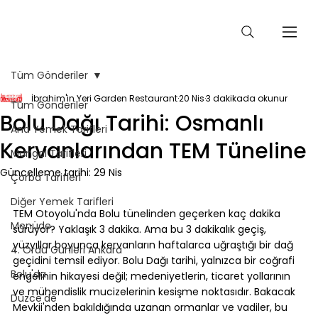
Tüm Gönderiler
İbrahim'in Yeri Garden Restaurant
20 Nis
3 dakikada okunur
Tüm Gönderiler
Bolu Dağı Tarihi: Osmanlı
Ana Yemek Tarifleri
Kervanlarından TEM Tüneline
Mangal Tarifleri
Güncelleme tarihi:
29 Nis
Çorba Tarifleri
⠀
Diğer Yemek Tarifleri
TEM Otoyolu'nda Bolu tünelinden geçerken kaç dakika 
Menüde
sürüyor? Yaklaşık 3 dakika. Ama bu 3 dakikalık geçiş, 
yüzyıllar boyunca kervanların haftalarca uğraştığı bir dağ 
4. Ordu Günleri Ankara
geçidini temsil ediyor. Bolu Dağı tarihi, yalnızca bir coğrafi 
Bolu'da
engelinin hikayesi değil; medeniyetlerin, ticaret yollarının 
ve mühendislik mucizelerinin kesişme noktasıdır. Bakacak 
Düzce'de
Mevkii'nden bakıldığında uzanan ormanlar ve vadiler, bu 