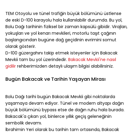
⠀
TEM Otoyolu ve tünel trafiğin büyük bölümünü üstlense 
de eski D-100 karayolu hala kullanılabilir durumda. Bu yol, 
Bolu Dağı tarihinin fiziksel bir zaman kapsülü gibidir. Virajları, 
yokuşları ve yol kenarı mevkileri, motorlu taşıt çağının 
başlangıcından bugüne dağ geçidinin evrimini somut 
olarak gösterir.
D-100 güzergahını takip etmek isteyenler için Bakacak 
Mevkii tam bu yol üzerindedir. 
Bakacak Mevkii'ne nasıl 
gidilir
 rehberimizden detaylı ulaşım bilgisi alabilirsiniz.
⠀
Bugün Bakacak ve Tarihin Yaşayan Mirası
⠀
Bolu Dağı tarihi bugün Bakacak Mevkii gibi noktalarda 
yaşamaya devam ediyor. Tünel ve modern altyapı dağın 
büyük bölümünü bypass etse de dağın ruhu hala burada. 
Bakacak'a çıkan yol, binlerce yıllık geçiş geleneğinin 
sembolik devamı.
İbrahimin Yeri olarak bu tarihin tam ortasında, Bakacak 