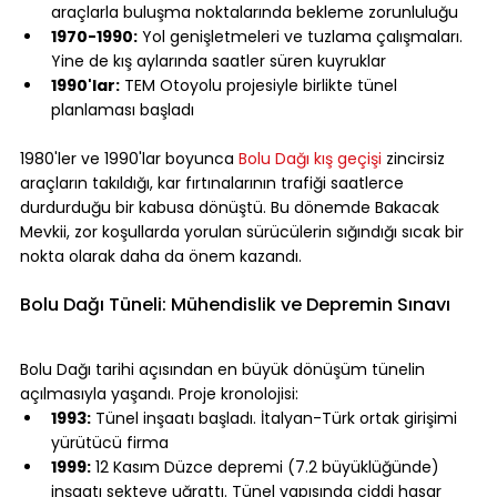
araçlarla buluşma noktalarında bekleme zorunluluğu
1970-1990:
 Yol genişletmeleri ve tuzlama çalışmaları. 
Yine de kış aylarında saatler süren kuyruklar
1990'lar:
 TEM Otoyolu projesiyle birlikte tünel 
planlaması başladı
⠀
1980'ler ve 1990'lar boyunca 
Bolu Dağı kış geçişi
 zincirsiz 
araçların takıldığı, kar fırtınalarının trafiği saatlerce 
durdurduğu bir kabusa dönüştü. Bu dönemde Bakacak 
Mevkii, zor koşullarda yorulan sürücülerin sığındığı sıcak bir 
nokta olarak daha da önem kazandı.
⠀
Bolu Dağı Tüneli: Mühendislik ve Depremin Sınavı
⠀
Bolu Dağı tarihi açısından en büyük dönüşüm tünelin 
açılmasıyla yaşandı. Proje kronolojisi:
1993:
 Tünel inşaatı başladı. İtalyan-Türk ortak girişimi 
yürütücü firma
1999:
 12 Kasım Düzce depremi (7.2 büyüklüğünde) 
inşaatı sekteye uğrattı. Tünel yapısında ciddi hasar 