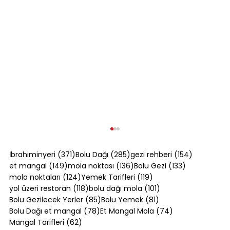
371 yazı
285 yazı
154 yazı
İbrahiminyeri
(371)
Bolu Dağı
(285)
gezi rehberi
(154)
149 yazı
136 yazı
133 yazı
et mangal
(149)
mola noktası
(136)
Bolu Gezi
(133)
124 yazı
119 yazı
mola noktaları
(124)
Yemek Tarifleri
(119)
118 yazı
101 yazı
yol üzeri restoran
(118)
bolu dağı mola
(101)
85 yazı
81 yazı
Bolu Gezilecek Yerler
(85)
Bolu Yemek
(81)
78 yazı
74 yazı
Bolu Dağı et mangal
(78)
Et Mangal Mola
(74)
62 yazı
Mangal Tarifleri
(62)