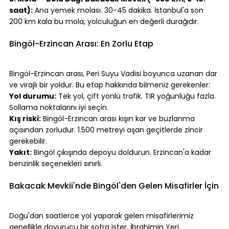
saat):
 Ana yemek molası. 30-45 dakika. İstanbul'a son 
200 km kala bu mola, yolculuğun en değerli durağıdır.
⠀
Bingöl-Erzincan Arası: En Zorlu Etap
⠀
Bingöl-Erzincan arası, Peri Suyu Vadisi boyunca uzanan dar 
ve virajlı bir yoldur. Bu etap hakkında bilmeniz gerekenler:
Yol durumu:
 Tek yol, çift yönlü trafik. TIR yoğunluğu fazla. 
Sollama noktalarını iyi seçin.
Kış riski:
 Bingöl-Erzincan arası kışın kar ve buzlanma 
açısından zorludur. 1.500 metreyi aşan geçitlerde zincir 
gerekebilir.
Yakıt:
 Bingöl çıkışında depoyu doldurun. Erzincan'a kadar 
benzinlik seçenekleri sınırlı.
⠀
Bakacak Mevkii'nde Bingöl'den Gelen Misafirler İçin
⠀
Doğu'dan saatlerce yol yaparak gelen misafirlerimiz 
genellikle doyurucu bir sofra ister. İbrahimin Yeri 