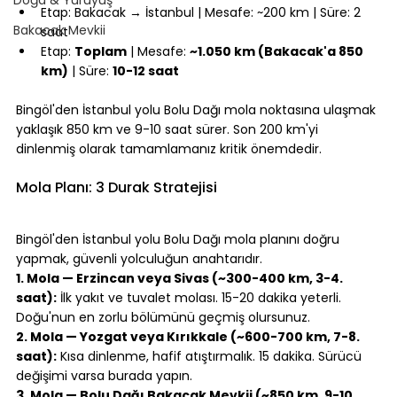
Etap: Bakacak → İstanbul | Mesafe: ~200 km | Süre: 2 
Bakacak Mevkii
saat
Etap: 
Toplam
 | Mesafe: 
~1.050 km (Bakacak'a 850 
km)
 | Süre: 
10-12 saat
⠀
Bingöl'den İstanbul yolu Bolu Dağı mola noktasına ulaşmak 
yaklaşık 850 km ve 9-10 saat sürer. Son 200 km'yi 
dinlenmiş olarak tamamlamanız kritik önemdedir.
⠀
Mola Planı: 3 Durak Stratejisi
⠀
Bingöl'den İstanbul yolu Bolu Dağı mola planını doğru 
yapmak, güvenli yolculuğun anahtarıdır.
1. Mola — Erzincan veya Sivas (~300-400 km, 3-4. 
saat):
 İlk yakıt ve tuvalet molası. 15-20 dakika yeterli. 
Doğu'nun en zorlu bölümünü geçmiş olursunuz.
2. Mola — Yozgat veya Kırıkkale (~600-700 km, 7-8. 
saat):
 Kısa dinlenme, hafif atıştırmalık. 15 dakika. Sürücü 
değişimi varsa burada yapın.
3. Mola — Bolu Dağı Bakacak Mevkii (~850 km, 9-10. 