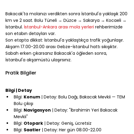
⠀
Bakacak'ta molanızı verdikten sonra İstanbul'a yaklaşık 200 
km ve 2 saat. Bolu Tüneli → Düzce → Sakarya → Kocaeli → 
İstanbul. 
İstanbul-Ankara arası mola yerleri
 rehberimizde 
son etabın detayları var.
Son etapta dikkat: İstanbul'a yaklaştıkça trafik yoğunlaşır. 
Akşam 17.00-20.00 arası Gebze-İstanbul hattı sıkışıktır. 
Sabah erken çıkarsanız Bakacak'a öğleden sonra, 
İstanbul'a akşamüstü ulaşırsınız.
⠀
Pratik Bilgiler
⠀
Bilgi | Detay
Bilgi: 
Konum
 | Detay: Bolu Dağı, Bakacak Mevkii — TEM 
Bolu çıkışı
Bilgi: 
Navigasyon
 | Detay: "İbrahimin Yeri Bakacak 
Mevkii"
Bilgi: 
Otopark
 | Detay: Geniş, ücretsiz
Bilgi: 
Saatler
 | Detay: Her gün 08.00-22.00