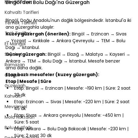
Misafirlerimiz
Bingöl'den Bolu Dağı'na Güzergah
Kahvaltı Tarifleri
⠀
Bingöl, Doğu Anadolu'nun dağlık bölgesindedir. İstanbul'a iki 
Yemek Tarifleri
ana güzergahla ulaşılır:
Tatlı Tarifleri
Kuzey güzergah (önerilen):
 Bingöl → Erzincan → Sivas 
→ Yozgat → Kırıkkale → Ankara Çevreyolu → TEM → Bolu 
Et Mangal
Dağı → İstanbul.
Seyahat
Güney güzergah:
 Bingöl → Elazığ → Malatya → Kayseri → 
Ankara → TEM → Bolu Dağı → İstanbul. Mesafe benzer 
Ramazan
ama daha dağlık.
Etap bazlı mesafeler (kuzey güzergah):
Gezgin
Etap | Mesafe | Süre
Güzergah
Etap: Bingöl → Erzincan | Mesafe: ~190 km | Süre: 2 saat 
30 dk
Kahvaltı
Etap: Erzincan → Sivas | Mesafe: ~220 km | Süre: 2 saat 
Mevsimsel
45 dk
Etap: Sivas → Ankara çevreyolu | Mesafe: ~450 km | 
Mola Noktaları
Süre: 5 saat
Bolu Mutfağı
Etap: Ankara → Bolu Dağı Bakacak | Mesafe: ~230 km | 
Süre: 2 saat 30 dk
Doğa & Yürüyüş