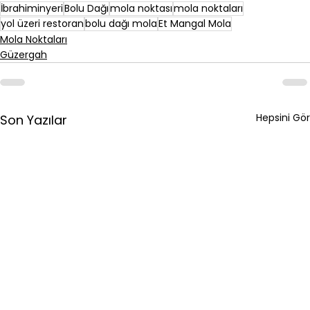
İbrahiminyeri
Bolu Dağı
mola noktası
mola noktaları
yol üzeri restoran
bolu dağı mola
Et Mangal Mola
Mola Noktaları
Güzergah
Hepsini Gör
Son Yazılar