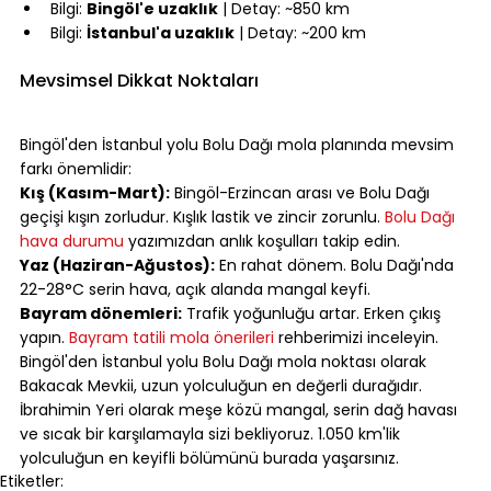
Bilgi: 
Bingöl'e uzaklık
 | Detay: ~850 km
Bilgi: 
İstanbul'a uzaklık
 | Detay: ~200 km
⠀
Mevsimsel Dikkat Noktaları
⠀
Bingöl'den İstanbul yolu Bolu Dağı mola planında mevsim 
farkı önemlidir:
Kış (Kasım-Mart):
 Bingöl-Erzincan arası ve Bolu Dağı 
geçişi kışın zorludur. Kışlık lastik ve zincir zorunlu. 
Bolu Dağı 
hava durumu
 yazımızdan anlık koşulları takip edin.
Yaz (Haziran-Ağustos):
 En rahat dönem. Bolu Dağı'nda 
22-28°C serin hava, açık alanda mangal keyfi.
Bayram dönemleri:
 Trafik yoğunluğu artar. Erken çıkış 
yapın. 
Bayram tatili mola önerileri
 rehberimizi inceleyin.
Bingöl'den İstanbul yolu Bolu Dağı mola noktası olarak 
Bakacak Mevkii, uzun yolculuğun en değerli durağıdır. 
İbrahimin Yeri olarak meşe közü mangal, serin dağ havası 
ve sıcak bir karşılamayla sizi bekliyoruz. 1.050 km'lik 
yolculuğun en keyifli bölümünü burada yaşarsınız.
Etiketler: