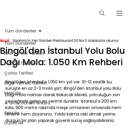
Tüm Gönderiler
İbrahim'in Yeri Garden Restaurant
20 Nis
3 dakikada okunur
Tüm Gönderiler
Bingöl'den İstanbul Yolu Bolu
Ana Yemek Tarifleri
Dağı Mola: 1.050 Km Rehberi
Mangal Tarifleri
Çorba Tarifleri
⠀
Bingöl'den İstanbul'a 1.050 km yol var. 10-12 saatlik bu 
Diğer Yemek Tarifleri
sürüşte en az 2-3 mola şart. Bingöl'den İstanbul yolu Bolu 
Menüde
Dağı mola noktası olarak Bakacak Mevkii, yolculuğun son 
çeyreğinde gelen en verimli duraktır. İstanbul'a 200 km 
4. Ordu Günleri Ankara
kala, 900 metre rakımda meşe ormanının ortasında hem 
Bolu'da
dinlenir hem doyarsınız. Yolda kalma riski almak yerine, 
düzgün bir plan yaparak güvenli sürüş sağlayabilirsiniz.
Düzce'de
⠀