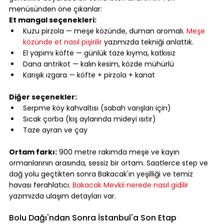
menüsünden öne çıkanlar:
Et mangal seçenekleri:
Kuzu pirzola — meşe közünde, duman aromalı. 
Meşe 
közünde et nasıl pişirilir
 yazımızda tekniği anlattık.
El yapımı köfte — günlük taze kıyma, katkısız
Dana antrikot — kalın kesim, közde mühürlü
Karışık ızgara — köfte + pirzola + kanat
⠀
Diğer seçenekler:
Serpme köy kahvaltısı (sabah varışları için)
Sıcak çorba (kış aylarında mideyi ısıtır)
Taze ayran ve çay
⠀
Ortam farkı:
 900 metre rakımda meşe ve kayın 
ormanlarının arasında, sessiz bir ortam. Saatlerce step ve 
dağ yolu geçtikten sonra Bakacak'ın yeşilliği ve temiz 
havası ferahlatıcı. 
Bakacak Mevkii nerede nasıl gidilir
yazımızda ulaşım detayları var.
⠀
Bolu Dağı'ndan Sonra İstanbul'a Son Etap