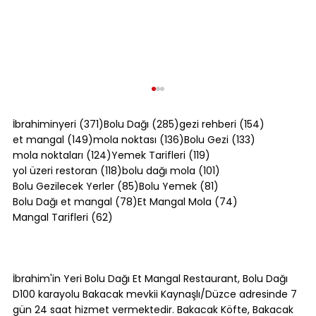
371 yazı
285 yazı
154 yazı
İbrahiminyeri
(371)
Bolu Dağı
(285)
gezi rehberi
(154)
149 yazı
136 yazı
133 yazı
et mangal
(149)
mola noktası
(136)
Bolu Gezi
(133)
124 yazı
119 yazı
mola noktaları
(124)
Yemek Tarifleri
(119)
118 yazı
101 yazı
yol üzeri restoran
(118)
bolu dağı mola
(101)
85 yazı
81 yazı
Bolu Gezilecek Yerler
(85)
Bolu Yemek
(81)
78 yazı
74 yazı
Bolu Dağı et mangal
(78)
Et Mangal Mola
(74)
62 yazı
Mangal Tarifleri
(62)
Bolu Dağı Trafik Durumu: Yoğun
Saatler ve Alternatif Rotalar [2026]
İbrahim'in Yeri Bolu Dağı Et Mangal Restaurant, Bolu Dağı
D100 karayolu Bakacak mevkii Kaynaşlı/Düzce adresinde 7
gün 24 saat hizmet vermektedir. Bakacak Köfte, Bakacak