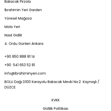
Bakacak Pirzola
İbrahimin Yeri Garden
Yöresel Mağaza
Mola Yeri
Nasıl Gidilir
4. Ordu Günleri Ankara
+90 850 888 81 14
+90 541 653 52 81
info@ibrahiminyeri.com
BOLU Dağı D100 Karayolu Bakacak Mevki No:2 Kaynaşlı /
DÜZCE
KVKK
Gizlilik Politikası