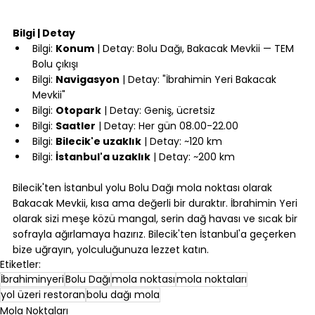
⠀
Bilgi | Detay
Bilgi: 
Konum
 | Detay: Bolu Dağı, Bakacak Mevkii — TEM 
Bolu çıkışı
Bilgi: 
Navigasyon
 | Detay: "İbrahimin Yeri Bakacak 
Mevkii"
Bilgi: 
Otopark
 | Detay: Geniş, ücretsiz
Bilgi: 
Saatler
 | Detay: Her gün 08.00-22.00
Bilgi: 
Bilecik'e uzaklık
 | Detay: ~120 km
Bilgi: 
İstanbul'a uzaklık
 | Detay: ~200 km
⠀
Bilecik'ten İstanbul yolu Bolu Dağı mola noktası olarak 
Bakacak Mevkii, kısa ama değerli bir duraktır. İbrahimin Yeri 
olarak sizi meşe közü mangal, serin dağ havası ve sıcak bir 
sofrayla ağırlamaya hazırız. Bilecik'ten İstanbul'a geçerken 
bize uğrayın, yolculuğunuza lezzet katın.
Etiketler:
İbrahiminyeri
Bolu Dağı
mola noktası
mola noktaları
yol üzeri restoran
bolu dağı mola
Mola Noktaları