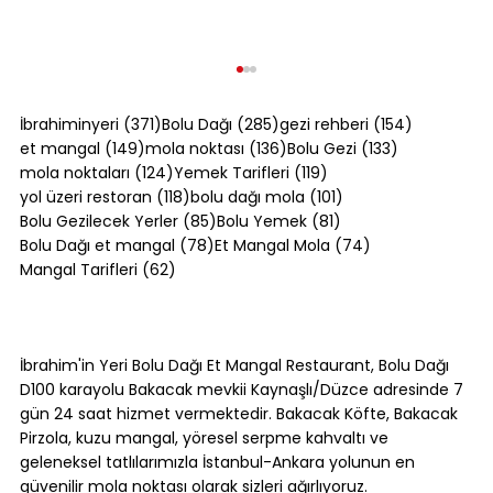
371 yazı
285 yazı
154 yazı
İbrahiminyeri
(371)
Bolu Dağı
(285)
gezi rehberi
(154)
149 yazı
136 yazı
133 yazı
et mangal
(149)
mola noktası
(136)
Bolu Gezi
(133)
124 yazı
119 yazı
mola noktaları
(124)
Yemek Tarifleri
(119)
118 yazı
101 yazı
yol üzeri restoran
(118)
bolu dağı mola
(101)
85 yazı
81 yazı
Bolu Gezilecek Yerler
(85)
Bolu Yemek
(81)
78 yazı
74 yazı
Bolu Dağı et mangal
(78)
Et Mangal Mola
(74)
62 yazı
Mangal Tarifleri
(62)
Bolu Dağı Trafik Durumu: Yoğun
Saatler ve Alternatif Rotalar [2026]
İbrahim'in Yeri Bolu Dağı Et Mangal Restaurant, Bolu Dağı
D100 karayolu Bakacak mevkii Kaynaşlı/Düzce adresinde 7
gün 24 saat hizmet vermektedir. Bakacak Köfte, Bakacak
Pirzola, kuzu mangal, yöresel serpme kahvaltı ve
geleneksel tatlılarımızla İstanbul-Ankara yolunun en
güvenilir mola noktası olarak sizleri ağırlıyoruz.