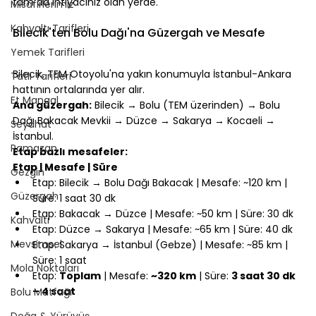
tam da ihtiyacınız olan yerde.
Misafirlerimiz
⠀
Kahvaltı Tarifleri
Bilecik'ten Bolu Dağı'na Güzergah ve Mesafe
Yemek Tarifleri
⠀
Bilecik, TEM Otoyolu'na yakın konumuyla İstanbul-Ankara 
Tatlı Tarifleri
hattının ortalarında yer alır.
Et Mangal
Ana güzergah:
 Bilecik → Bolu (TEM üzerinden) → Bolu 
Dağı Bakacak Mevkii → Düzce → Sakarya → Kocaeli → 
Seyahat
İstanbul.
Ramazan
Etap bazlı mesafeler:
Etap | Mesafe | Süre
Gezgin
Etap: Bilecik → Bolu Dağı Bakacak | Mesafe: ~120 km | 
Güzergah
Süre: 1 saat 30 dk
Etap: Bakacak → Düzce | Mesafe: ~50 km | Süre: 30 dk
Kahvaltı
Etap: Düzce → Sakarya | Mesafe: ~65 km | Süre: 40 dk
Mevsimsel
Etap: Sakarya → İstanbul (Gebze) | Mesafe: ~85 km | 
Süre: 1 saat
Mola Noktaları
Etap: 
Toplam
 | Mesafe: 
~320 km
 | Süre: 
3 saat 30 dk 
– 4 saat
Bolu Mutfağı
⠀
Doğa & Yürüyüş