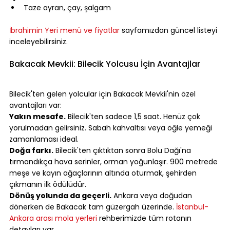
Taze ayran, çay, şalgam
⠀
İbrahimin Yeri menü ve fiyatlar
 sayfamızdan güncel listeyi 
inceleyebilirsiniz.
⠀
Bakacak Mevkii: Bilecik Yolcusu İçin Avantajlar
⠀
Bilecik'ten gelen yolcular için Bakacak Mevkii'nin özel 
avantajları var:
Yakın mesafe.
 Bilecik'ten sadece 1,5 saat. Henüz çok 
yorulmadan gelirsiniz. Sabah kahvaltısı veya öğle yemeği 
zamanlaması ideal.
Doğa farkı.
 Bilecik'ten çıktıktan sonra Bolu Dağı'na 
tırmandıkça hava serinler, orman yoğunlaşır. 900 metrede 
meşe ve kayın ağaçlarının altında oturmak, şehirden 
çıkmanın ilk ödülüdür.
Dönüş yolunda da geçerli.
 Ankara veya doğudan 
dönerken de Bakacak tam güzergah üzerinde. 
İstanbul-
Ankara arası mola yerleri
 rehberimizde tüm rotanın 
detayları var.