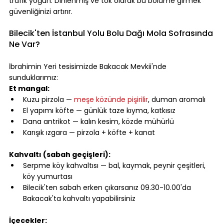
trafik yoğun. Dinlenmiş ve tok olarak bu bölüme girmek 
güvenliğinizi artırır.
⠀
Bilecik'ten İstanbul Yolu Bolu Dağı Mola Sofrasında 
Ne Var?
⠀
İbrahimin Yeri tesisimizde Bakacak Mevkii'nde 
sunduklarımız:
Et mangal:
Kuzu pirzola — 
meşe közünde pişirilir
, duman aromalı
El yapımı köfte — günlük taze kıyma, katkısız
Dana antrikot — kalın kesim, közde mühürlü
Karışık ızgara — pirzola + köfte + kanat
⠀
Kahvaltı (sabah geçişleri):
Serpme köy kahvaltısı — bal, kaymak, peynir çeşitleri, 
köy yumurtası
Bilecik'ten sabah erken çıkarsanız 09.30-10.00'da 
Bakacak'ta kahvaltı yapabilirsiniz
⠀
İçecekler: