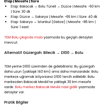
Etap | Mesafe | Süre
Etap: Bakacak → Bolu Tüneli → Düzce | Mesafe: ~50 km 
| Süre: 30 dk
Etap: Düzce → Sakarya | Mesafe: ~65 km | Süre: 40 dk
Etap: Sakarya → İstanbul (Gebze) | Mesafe: ~85 km | 
Süre: 1 saat
⠀
TEM Bolu çıkışında mola
 yazımızda bu geçişin detayları 
mevcut.
⠀
Alternatif Güzergah: Bilecik → D100 → Bolu
⠀
TEM yerine D100 üzerinden de gidebilirsiniz. Bu güzergah 
daha uzun (yaklaşık 140 km) ama daha manzaralıdır. Bolu 
merkeze uğramak istiyorsanız D100 tercih edilebilir. Bolu 
merkezden Bakacak Mevkii'ne yaklaşık 30 km mesafe 
vardır. 
Bolu merkez Bakacak Mevkii nasıl gidilir
 yazımızda 
detaylar var.
⠀
Pratik Bilgiler