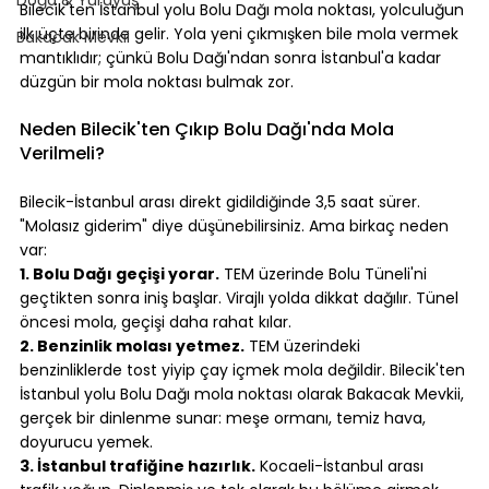
Bilecik'ten İstanbul yolu Bolu Dağı mola noktası, yolculuğun 
ilk üçte birinde gelir. Yola yeni çıkmışken bile mola vermek 
Bakacak Mevkii
mantıklıdır; çünkü Bolu Dağı'ndan sonra İstanbul'a kadar 
düzgün bir mola noktası bulmak zor.
⠀
Neden Bilecik'ten Çıkıp Bolu Dağı'nda Mola 
Verilmeli?
⠀
Bilecik-İstanbul arası direkt gidildiğinde 3,5 saat sürer. 
"Molasız giderim" diye düşünebilirsiniz. Ama birkaç neden 
var:
1. Bolu Dağı geçişi yorar.
 TEM üzerinde Bolu Tüneli'ni 
geçtikten sonra iniş başlar. Virajlı yolda dikkat dağılır. Tünel 
öncesi mola, geçişi daha rahat kılar.
2. Benzinlik molası yetmez.
 TEM üzerindeki 
benzinliklerde tost yiyip çay içmek mola değildir. Bilecik'ten 
İstanbul yolu Bolu Dağı mola noktası olarak Bakacak Mevkii, 
gerçek bir dinlenme sunar: meşe ormanı, temiz hava, 
doyurucu yemek.
3. İstanbul trafiğine hazırlık.
 Kocaeli-İstanbul arası 