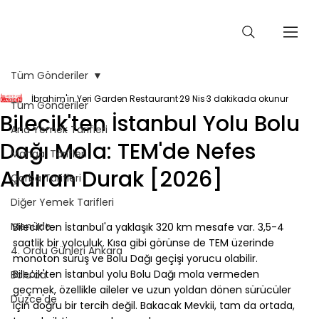
Tüm Gönderiler
İbrahim'in Yeri Garden Restaurant
29 Nis
3 dakikada okunur
Tüm Gönderiler
Bilecik'ten İstanbul Yolu Bolu
Ana Yemek Tarifleri
Dağı Mola: TEM'de Nefes
Mangal Tarifleri
Aldıran Durak [2026]
Çorba Tarifleri
Diğer Yemek Tarifleri
⠀
Menüde
Bilecik'ten İstanbul'a yaklaşık 320 km mesafe var. 3,5-4 
saatlik bir yolculuk. Kısa gibi görünse de TEM üzerinde 
4. Ordu Günleri Ankara
monoton sürüş ve Bolu Dağı geçişi yorucu olabilir. 
Bilecik'ten İstanbul yolu Bolu Dağı mola vermeden 
Bolu'da
geçmek, özellikle aileler ve uzun yoldan dönen sürücüler 
Düzce'de
için doğru bir tercih değil. Bakacak Mevkii, tam da ortada, 