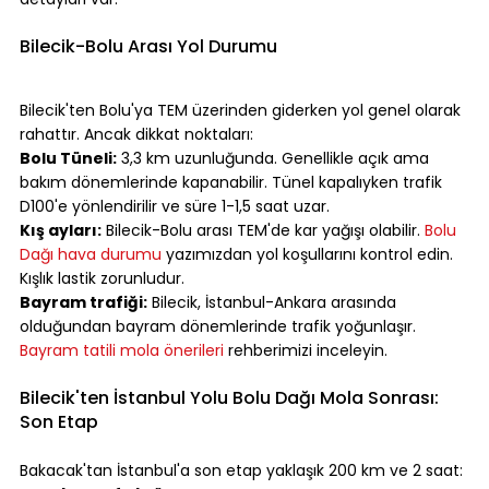
⠀
Bilecik-Bolu Arası Yol Durumu
⠀
Bilecik'ten Bolu'ya TEM üzerinden giderken yol genel olarak 
rahattır. Ancak dikkat noktaları:
Bolu Tüneli:
 3,3 km uzunluğunda. Genellikle açık ama 
bakım dönemlerinde kapanabilir. Tünel kapalıyken trafik 
D100'e yönlendirilir ve süre 1-1,5 saat uzar.
Kış ayları:
 Bilecik-Bolu arası TEM'de kar yağışı olabilir. 
Bolu 
Dağı hava durumu
 yazımızdan yol koşullarını kontrol edin. 
Kışlık lastik zorunludur.
Bayram trafiği:
 Bilecik, İstanbul-Ankara arasında 
olduğundan bayram dönemlerinde trafik yoğunlaşır. 
Bayram tatili mola önerileri
 rehberimizi inceleyin.
⠀
Bilecik'ten İstanbul Yolu Bolu Dağı Mola Sonrası: 
Son Etap
⠀
Bakacak'tan İstanbul'a son etap yaklaşık 200 km ve 2 saat: