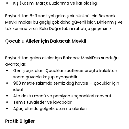
Kış (Kasım-Mart): Buzlanma ve kar olasılığı
⠀
Bayburt'tan 8-9 saat yol gelmiş bir sürücü için Bakacak 
Mevkii molası bu geçişi çok daha güvenli kılar. Dinlenmiş ve 
tok karnına virajlı Bolu Dağı etabını rahatça geçersiniz.
⠀
Çocuklu Aileler İçin Bakacak Mevkii
⠀
Bayburt'tan gelen aileler için Bakacak Mevkii'nin sunduğu 
avantajlar:
Geniş açık alan: Çocuklar saatlerce araçta kaldıktan 
sonra güvenle koşup oynayabilir
900 metre rakımda temiz dağ havası — çocuklar için 
ideal
Aile dostu menü ve porsiyon seçenekleri mevcut
Temiz tuvaletler ve lavabolar
Ağaç altında gölgelik oturma alanları
⠀
Pratik Bilgiler