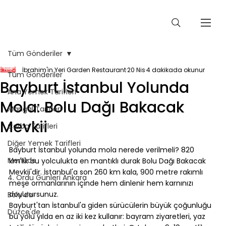
Tüm Gönderiler
İbrahim'in Yeri Garden Restaurant
20 Nis
4 dakikada okunur
Tüm Gönderiler
Bayburt İstanbul Yolunda
Ana Yemek Tarifleri
Mola: Bolu Dağı Bakacak
Mangal Tarifleri
Mevkii
Çorba Tarifleri
Diğer Yemek Tarifleri
Bayburt İstanbul yolunda mola nerede verilmeli? 820 
Menüde
km'lik bu yolculukta en mantıklı durak Bolu Dağı Bakacak 
Mevkii'dir. İstanbul'a son 260 km kala, 900 metre rakımlı 
4. Ordu Günleri Ankara
meşe ormanlarının içinde hem dinlenir hem karnınızı 
doyurursunuz.
Bolu'da
Bayburt'tan İstanbul'a giden sürücülerin büyük çoğunluğu 
Düzce'de
bu yolu yılda en az iki kez kullanır: bayram ziyaretleri, yaz 