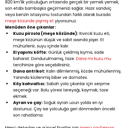
820 km'lik yolculuğun ortasında gerçek bir yemek yemek, 
son etabı bambaşka geçirmenizi sağlar. Hazır sandviç 
veya benzin istasyonu tostundan farklı olarak burada 
meşe közünde pişmiş et
 yiyorsunuz.
Menüden öne çıkanlar:
Kuzu pirzola (meşe közünde):
 Kıvırcık kuzu eti, 
meşe közünün düşük ve sabit ısısında pişer. Et 
mühürlenir, suyu içinde kalır.
El yapımı köfte:
 Günlük çekilmiş kıyma, sade 
baharat. Dondurulmamış, taze. 
Dana mı kuzu mu
tercihinize göre seçebilirsiniz.
Dana antrikot:
 Kalın dilimlenmiş, közde mühürlenmiş. 
Yanında közlenmiş biber ve domates.
Köy kahvaltısı:
 Sabah yola çıkanlar için serpme 
seçeneği var. Bolu yöresi tereyağı, kaymak, taze 
ekmek.
Ayran ve çay:
 Soğuk ayran uzun yolda en iyi 
dostunuz. Çay ise yolculuğa geri dönmeden önceki 
son rahatlama.
⠀
Menü detayları ve güncel fiyatlar için 
menü sayfamıza