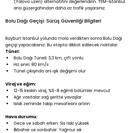
(Yalova üzeri) alternatifini değerlendirin. TEM-İstanbul 
ana güzergahından daha az trafik yaşarsınız.
⠀
Bolu Dağı Geçişi: Sürüş Güvenliği Bilgileri
⠀
Bayburt İstanbul yolunda mola verdikten sonra Bolu Dağı 
geçişi yapacaksınız. Bu etapta dikkat edilecek noktalar:
Tünel:
Bolu Dağı Tüneli: 3,3 km, çift yönlü
Hız sınırı: 80 km/s
Tünel çıkışında ani ışık değişimi olur
⠀
Viraj ve eğim:
12-15 keskin viraj, %6-8 eğimli bölümler mevcut
Ağır vasıtalar sağ şeritte yavaşlar
Islak zeminde takip mesafesini artırın
⠀
Hava durumu:
Gece ve sabah erken: Sis riski yüksek
İlkbahar ve sonbahar: Yağmur sık