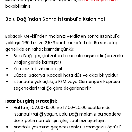
bakabilirsiniz.
⠀
Bolu Dağı'ndan Sonra İstanbul'a Kalan Yol
⠀
Bakacak Mevkii'nden molanızı verdikten sonra İstanbul'a 
yaklaşık 260 km ve 2,5-3 saat mesafe kalır. Bu son etap 
genellikle en rahat kısımdır çünkü:
Bolu Dağı geçişini zaten tamamlamışsınızdır (en zorlu 
virajlar geride kalmıştır)
Karnınız tok, zihniniz açık
Düzce-Sakarya-Kocaeli hattı düz ve akıcı bir yoldur
İstanbul'a yaklaştıkça FSM veya Osmangazi Köprüsü 
seçenekleri trafiğe göre değerlendirilir
⠀
İstanbul giriş stratejisi:
Hafta içi 07.00-10.00 ve 17.00-20.00 saatlerinde 
İstanbul trafiği yoğun. Bolu Dağı molanızı bu saatlere 
denk getirmemek için çıkış saatinizi ayarlayın.
Anadolu yakasına geçecekseniz Osmangazi Köprüsü 