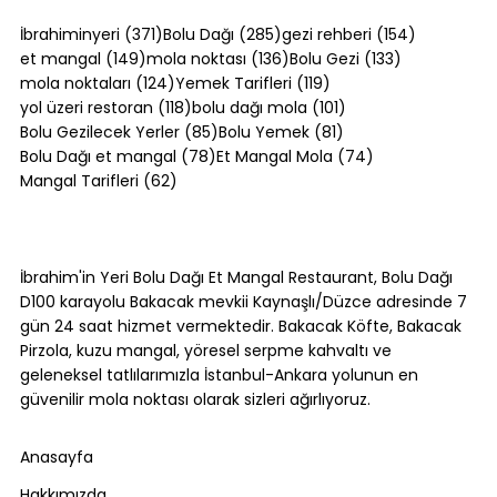
371 yazı
285 yazı
154 yazı
İbrahiminyeri
(371)
Bolu Dağı
(285)
gezi rehberi
(154)
149 yazı
136 yazı
133 yazı
et mangal
(149)
mola noktası
(136)
Bolu Gezi
(133)
124 yazı
119 yazı
mola noktaları
(124)
Yemek Tarifleri
(119)
118 yazı
101 yazı
yol üzeri restoran
(118)
bolu dağı mola
(101)
85 yazı
81 yazı
Bolu Gezilecek Yerler
(85)
Bolu Yemek
(81)
78 yazı
74 yazı
Bolu Dağı et mangal
(78)
Et Mangal Mola
(74)
62 yazı
Mangal Tarifleri
(62)
Bolu Dağı Trafik Durumu: Yoğun
Saatler ve Alternatif Rotalar [2026]
İbrahim'in Yeri Bolu Dağı Et Mangal Restaurant, Bolu Dağı
D100 karayolu Bakacak mevkii Kaynaşlı/Düzce adresinde 7
gün 24 saat hizmet vermektedir. Bakacak Köfte, Bakacak
Pirzola, kuzu mangal, yöresel serpme kahvaltı ve
geleneksel tatlılarımızla İstanbul-Ankara yolunun en
güvenilir mola noktası olarak sizleri ağırlıyoruz.
Anasayfa
Hakkımızda