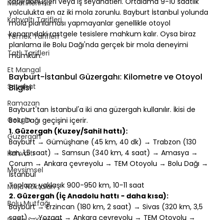
tatili dönüşleri veya iş seyahatleri. Ortalama 9-10 saatlik 
Misafirlerimiz
yolculukta en az iki mola zorunlu. Bayburt İstanbul yolunda 
Kahvaltı Tarifleri
mola planlaması yapmayanlar genellikle otoyol 
kenarındaki rastgele tesislere mahkum kalır. Oysa biraz 
Yemek Tarifleri
planlama ile Bolu Dağı'nda gerçek bir mola deneyimi 
Tatlı Tarifleri
mümkün.
⠀
Et Mangal
Bayburt-İstanbul Güzergahı: Kilometre ve Otoyol 
Seyahat
Bilgisi
⠀
Ramazan
Bayburt'tan İstanbul'a iki ana güzergah kullanılır. İkisi de 
Gezgin
Bolu Dağı geçişini içerir.
1. Güzergah (Kuzey/Sahil hattı):
Güzergah
Bayburt → Gümüşhane (45 km, 40 dk) → Trabzon (130 
km, 1,5 saat) → Samsun (340 km, 4 saat) → Amasya → 
Kahvaltı
Çorum → Ankara çevreyolu → TEM Otoyolu → Bolu Dağı → 
Mevsimsel
İstanbul
Toplam: yaklaşık 900-950 km, 10-11 saat
Mola Noktaları
2. Güzergah (İç Anadolu hattı - daha kısa):
Bolu Mutfağı
Bayburt → Erzincan (180 km, 2 saat) → Sivas (320 km, 3,5 
saat) → Yozgat → Ankara çevreyolu → TEM Otoyolu → 
Doğa & Yürüyüş