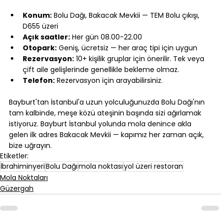
⠀
Konum:
 Bolu Dağı, Bakacak Mevkii — TEM Bolu çıkışı, 
D655 üzeri
Açık saatler:
 Her gün 08.00-22.00
Otopark:
 Geniş, ücretsiz — her araç tipi için uygun
Rezervasyon:
 10+ kişilik gruplar için önerilir. Tek veya 
çift aile gelişlerinde genellikle bekleme olmaz.
Telefon:
 Rezervasyon için arayabilirsiniz.
⠀
Bayburt'tan İstanbul'a uzun yolculuğunuzda Bolu Dağı'nın 
tam kalbinde, meşe közü ateşinin başında sizi ağırlamak 
istiyoruz. Bayburt İstanbul yolunda mola denince akla 
gelen ilk adres Bakacak Mevkii — kapımız her zaman açık, 
bize uğrayın.
Etiketler:
İbrahiminyeri
Bolu Dağı
mola noktası
yol üzeri restoran
Mola Noktaları
Güzergah