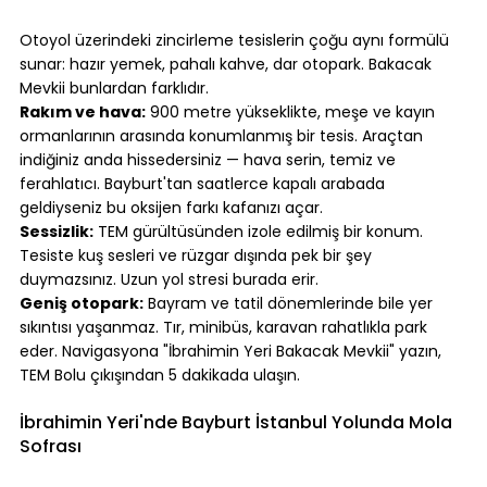
⠀
Otoyol üzerindeki zincirleme tesislerin çoğu aynı formülü 
sunar: hazır yemek, pahalı kahve, dar otopark. Bakacak 
Mevkii bunlardan farklıdır.
Rakım ve hava:
 900 metre yükseklikte, meşe ve kayın 
ormanlarının arasında konumlanmış bir tesis. Araçtan 
indiğiniz anda hissedersiniz — hava serin, temiz ve 
ferahlatıcı. Bayburt'tan saatlerce kapalı arabada 
geldiyseniz bu oksijen farkı kafanızı açar.
Sessizlik:
 TEM gürültüsünden izole edilmiş bir konum. 
Tesiste kuş sesleri ve rüzgar dışında pek bir şey 
duymazsınız. Uzun yol stresi burada erir.
Geniş otopark:
 Bayram ve tatil dönemlerinde bile yer 
sıkıntısı yaşanmaz. Tır, minibüs, karavan rahatlıkla park 
eder. Navigasyona "İbrahimin Yeri Bakacak Mevkii" yazın, 
TEM Bolu çıkışından 5 dakikada ulaşın.
⠀
İbrahimin Yeri'nde Bayburt İstanbul Yolunda Mola 
Sofrası
⠀