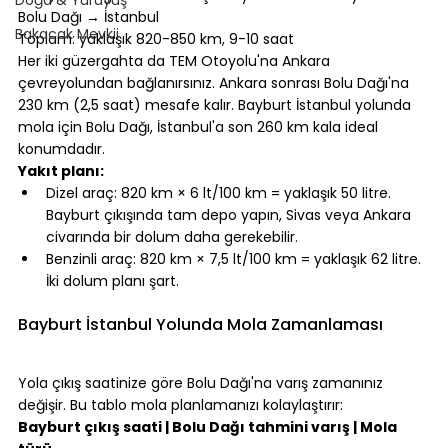
Bolu Dağı → İstanbul
Bakacak Mevkii
Toplam: yaklaşık 820-850 km, 9-10 saat
Her iki güzergahta da TEM Otoyolu'na Ankara 
çevreyolundan bağlanırsınız. Ankara sonrası Bolu Dağı'na 
230 km (2,5 saat) mesafe kalır. Bayburt İstanbul yolunda 
mola için Bolu Dağı, İstanbul'a son 260 km kala ideal 
konumdadır.
Yakıt planı:
Dizel araç: 820 km × 6 lt/100 km = yaklaşık 50 litre. 
Bayburt çıkışında tam depo yapın, Sivas veya Ankara 
civarında bir dolum daha gerekebilir.
Benzinli araç: 820 km × 7,5 lt/100 km = yaklaşık 62 litre. 
İki dolum planı şart.
⠀
Bayburt İstanbul Yolunda Mola Zamanlaması
⠀
Yola çıkış saatinize göre Bolu Dağı'na varış zamanınız 
değişir. Bu tablo mola planlamanızı kolaylaştırır:
Bayburt çıkış saati | Bolu Dağı tahmini varış | Mola 