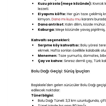
Kuzu pirzola (meşe közünde):
 Kıvırcık
lezzeti.
El yapımı köfte:
 Her gün taze çekilmiş k
kimyon. 
Dana mı kuzu mu
 kararını burada 
Dana antrikot:
 Kalın dilim, közde mühür
Kaburga:
 Meşe közünde yavaş pişirilmiş, 
⠀
Kahvaltı seçenekleri:
Serpme köy kahvaltısı:
 Bolu yöresi tere
ekmek. Hafta sonları özellikle kalabalık olu
Menemen:
 Taze yumurta, domates, biber
Çay ve kahve:
 Sınırsız demli çay, Türk ka
⠀
Bolu Dağı Geçişi: Sürüş İpuçları
⠀
Başiskele'den gelen sürücüler Bolu Dağı geçişin
edilecek noktalar:
Tünel bilgisi:
Bolu Dağı Tüneli: 3,3 km uzunluğunda, çif
Tünel içinde hız sınırı 80 km/s