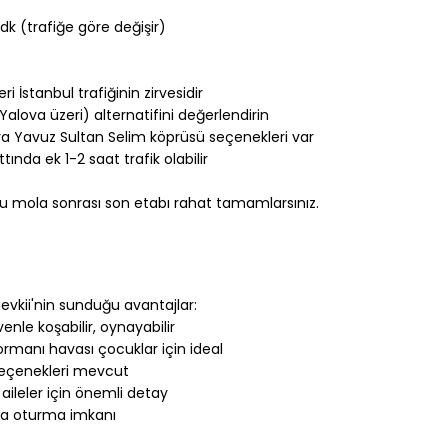
k (trafiğe göre değişir)
i İstanbul trafiğinin zirvesidir
lova üzeri) alternatifini değerlendirin
a Yavuz Sultan Selim köprüsü seçenekleri var
nda ek 1-2 saat trafik olabilir
lu mola sonrası son etabı rahat tamamlarsınız.
Mevkii'nin sunduğu avantajlar:
enle koşabilir, oynayabilir
manı havası çocuklar için ideal
seçenekleri mevcut
aileler için önemli detay
nda oturma imkanı