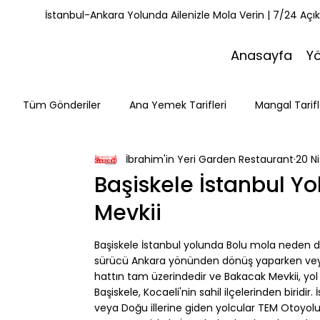
İstanbul-Ankara Yolunda Ailenizle Mola Verin | 7/24 Açı
Anasayfa
Y
Tüm Gönderiler
Ana Yemek Tarifleri
Mangal Tarifl
İbrahim'in Yeri Garden Restaurant
20 Ni
Misafirlerimiz
Kahvaltı Tarifleri
Yemek Tarifle
Başiskele İstanbul Y
Mevkii
Mola Noktaları
Bolu Mutfağı
Doğa & Yürüyüş
Başiskele İstanbul yolunda Bolu mola neden d
sürücü Ankara yönünden dönüş yaparken veya 
hattın tam üzerindedir ve Bakacak Mevkii, yo
Başiskele, Kocaeli'nin sahil ilçelerinden biridi
veya Doğu illerine giden yolcular TEM Otoyolu'nu