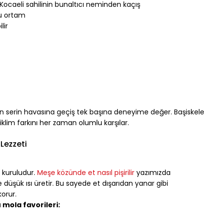
 Kocaeli sahilinin bunaltıcı neminden kaçış
lu ortam
lir
'nın serin havasına geçiş tek başına deneyime değer. Başiskele 
klim farkını her zaman olumlu karşılar.
Lezzeti
kuruludur. 
Meşe közünde et nasıl pişirilir
 yazımızda 
düşük ısı üretir. Bu sayede et dışarıdan yanar gibi 
orur.
mola favorileri: