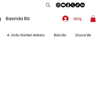
g
Basında Biz
Giriş
4. Ordu Günleri Ankara
Bolu'da
Düzce'de
Gezgin
Güzergah
Kahvaltı
Mevsimsel