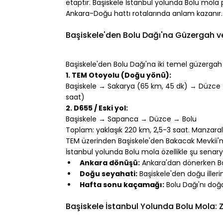
etaptır. Başiskele İstanbul yolunda Bolu mola 
Ankara-Doğu hattı rotalarında anlam kazanır.
⠀
Başiskele'den Bolu Dağı'na Güzergah 
⠀
Başiskele'den Bolu Dağı'na iki temel güzergah ku
1. TEM Otoyolu (Doğu yönü):
Başiskele → Sakarya (65 km, 45 dk) → Düzce (
saat)
2. D655 / Eski yol:
Başiskele → Sapanca → Düzce → Bolu
Toplam: yaklaşık 220 km, 2,5-3 saat. Manzara
TEM üzerinden Başiskele'den Bakacak Mevkii'n
İstanbul yolunda Bolu mola özellikle şu senary
Ankara dönüşü:
 Ankara'dan dönerken Bo
Doğu seyahati:
 Başiskele'den doğu iller
Hafta sonu kaçamağı:
 Bolu Dağı'nı do
⠀
Başiskele İstanbul Yolunda Bolu Mola