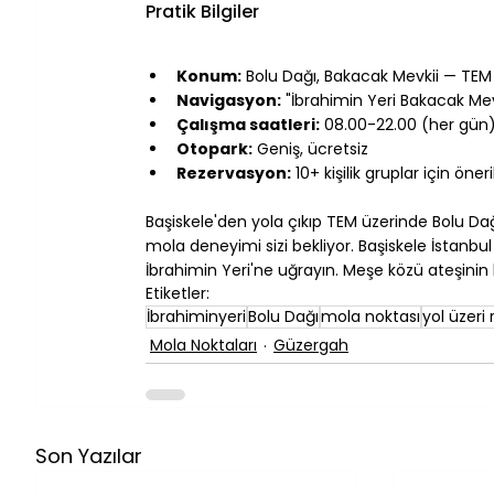
Pratik Bilgiler
⠀
Konum:
 Bolu Dağı, Bakacak Mevkii — TEM 
Navigasyon:
 "İbrahimin Yeri Bakacak Mev
Çalışma saatleri:
 08.00-22.00 (her gün
Otopark:
 Geniş, ücretsiz
Rezervasyon:
 10+ kişilik gruplar için öneril
⠀
Başiskele'den yola çıkıp TEM üzerinde Bolu Da
mola deneyimi sizi bekliyor. Başiskele İstanbu
İbrahimin Yeri'ne uğrayın. Meşe közü ateşinin 
Etiketler:
İbrahiminyeri
Bolu Dağı
mola noktası
yol üzeri
Mola Noktaları
Güzergah
Son Yazılar