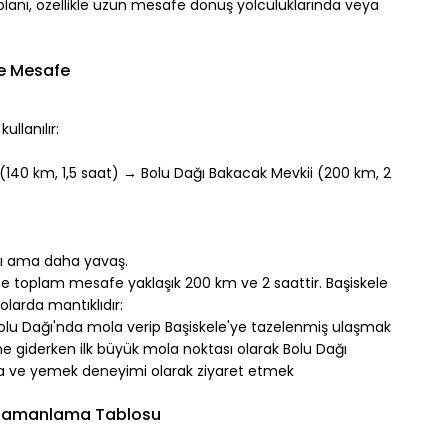
planı, özellikle uzun mesafe dönüş yolculuklarında veya 
ve Mesafe
llanılır:
140 km, 1,5 saat) → Bolu Dağı Bakacak Mevkii (200 km, 2 
lı ama daha yavaş.
e toplam mesafe yaklaşık 200 km ve 2 saattir. Başiskele 
olarda mantıklıdır:
lu Dağı'nda mola verip Başiskele'ye tazelenmiş ulaşmak
ine giderken ilk büyük mola noktası olarak Bolu Dağı
ğa ve yemek deneyimi olarak ziyaret etmek
: Zamanlama Tablosu