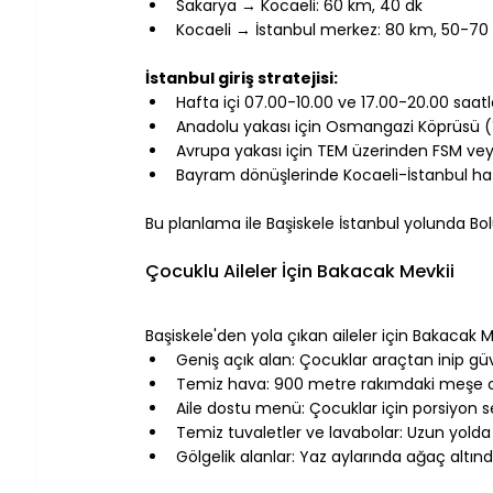
Sakarya → Kocaeli: 60 km, 40 dk
Kocaeli → İstanbul merkez: 80 km, 50-70 d
⠀
İstanbul giriş stratejisi:
Hafta içi 07.00-10.00 ve 17.00-20.00 saatler
Anadolu yakası için Osmangazi Köprüsü (Ya
Avrupa yakası için TEM üzerinden FSM vey
Bayram dönüşlerinde Kocaeli-İstanbul hattı
⠀
Bu planlama ile Başiskele İstanbul yolunda Bo
⠀
Çocuklu Aileler İçin Bakacak Mevkii
⠀
Başiskele'den yola çıkan aileler için Bakacak 
Geniş açık alan: Çocuklar araçtan inip güv
Temiz hava: 900 metre rakımdaki meşe or
Aile dostu menü: Çocuklar için porsiyon 
Temiz tuvaletler ve lavabolar: Uzun yolda 
Gölgelik alanlar: Yaz aylarında ağaç altı
⠀