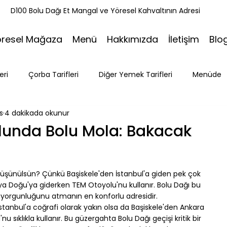
k
D100 Bolu Dağı Et Mangal ve Yöresel Kahvaltının Adresi
öresel Mağaza
Menü
Hakkımızda
İletişim
Blo
eri
Çorba Tarifleri
Diğer Yemek Tarifleri
Menüde
s
4 dakikada okunur
ri
Tatlı Tarifleri
Et Mangal
Seyahat
Ramazan
olunda Bolu Mola: Bakacak
Bakacak Mevkii
üşünülsün? Çünkü Başiskele'den İstanbul'a giden pek çok 
Doğu'ya giderken TEM Otoyolu'nu kullanır. Bolu Dağı bu 
l yorgunluğunu atmanın en konforlu adresidir.
r. İstanbul'a coğrafi olarak yakın olsa da Başiskele'den Ankara 
 sıklıkla kullanır. Bu güzergahta Bolu Dağı geçişi kritik bir 