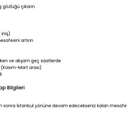
eş gözlüğü çıkarın
iniş)
safesini artırın
 erken ve akşam geç saatlerde
k (Kasım-Mart arası)
i
p Bilgileri
ten sonra İstanbul yönüne devam edecekseniz kalan mesafe 