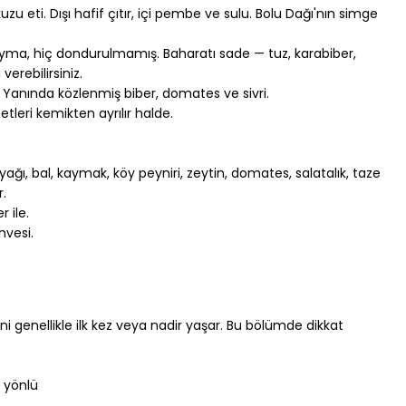
 kuzu eti. Dışı hafif çıtır, içi pembe ve sulu. Bolu Dağı'nın simge 
ıyma, hiç dondurulmamış. Baharatı sade — tuz, karabiber, 
verebilirsiniz.
. Yanında közlenmiş biber, domates ve sivri.
etleri kemikten ayrılır halde.
yağı, bal, kaymak, köy peyniri, zeytin, domates, salatalık, taze 
r.
 ile.
hvesi.
i genellikle ilk kez veya nadir yaşar. Bu bölümde dikkat 
t yönlü