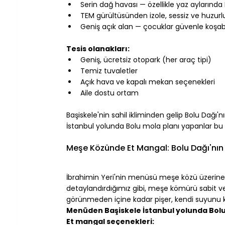
Serin dağ havası — özellikle yaz aylarında
TEM gürültüsünden izole, sessiz ve huzur
Geniş açık alan — çocuklar güvenle koşabi
⠀
Tesis olanakları:
Geniş, ücretsiz otopark (her araç tipi)
Temiz tuvaletler
Açık hava ve kapalı mekan seçenekleri
Aile dostu ortam
⠀
Başiskele'nin sahil ikliminden gelip Bolu Dağı
İstanbul yolunda Bolu mola planı yapanlar bu i
⠀
Meşe Közünde Et Mangal: Bolu Dağı'nın 
⠀
İbrahimin Yeri'nin menüsü meşe közü üzerine 
detaylandırdığımız gibi, meşe kömürü sabit ve 
görünmeden içine kadar pişer, kendi suyunu k
Menüden Başiskele İstanbul yolunda Bolu 
Et mangal seçenekleri: