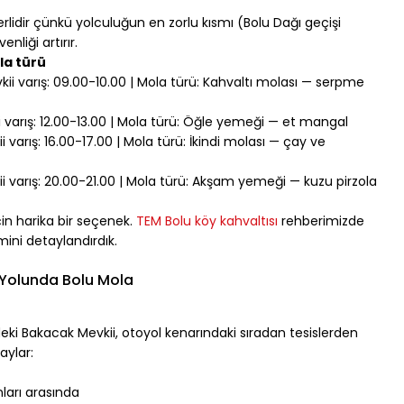
idir çünkü yolculuğun en zorlu kısmı (Bolu Dağı geçişi 
nliği artırır.
la türü
kii varış: 09.00-10.00 | Mola türü: Kahvaltı molası — serpme 
ii varış: 12.00-13.00 | Mola türü: Öğle yemeği — et mangal
i varış: 16.00-17.00 | Mola türü: İkindi molası — çay ve 
kii varış: 20.00-21.00 | Mola türü: Akşam yemeği — kuzu pirzola
in harika bir seçenek. 
TEM Bolu köy kahvaltısı
 rehberimizde 
ini detaylandırdık.
 Yolunda Bolu Mola
ki Bakacak Mevkii, otoyol kenarındaki sıradan tesislerden 
aylar:
arı arasında