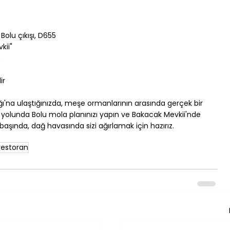
Bolu çıkışı, D655
kii"
)
ir
ğı'na ulaştığınızda, meşe ormanlarının arasında gerçek bir 
l yolunda Bolu mola planınızı yapın ve Bakacak Mevkii'nde 
başında, dağ havasında sizi ağırlamak için hazırız.
 restoran