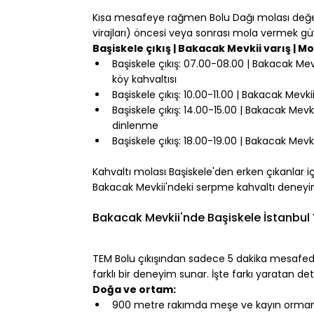
⠀
Kısa mesafeye rağmen Bolu Dağı molası değerl
virajları) öncesi veya sonrası mola vermek güve
Başiskele çıkış | Bakacak Mevkii varış | Mo
Başiskele çıkış: 07.00-08.00 | Bakacak Mev
köy kahvaltısı
Başiskele çıkış: 10.00-11.00 | Bakacak Mevk
Başiskele çıkış: 14.00-15.00 | Bakacak Mevki
dinlenme
Başiskele çıkış: 18.00-19.00 | Bakacak Mev
⠀
Kahvaltı molası Başiskele'den erken çıkanlar iç
Bakacak Mevkii'ndeki serpme kahvaltı deneyim
⠀
Bakacak Mevkii'nde Başiskele İstanbul
⠀
TEM Bolu çıkışından sadece 5 dakika mesafede
farklı bir deneyim sunar. İşte farkı yaratan det
Doğa ve ortam:
900 metre rakımda meşe ve kayın ormanl