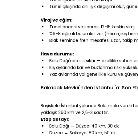
Tünel çıkışında ani ışık değişimi olur, gün
⠀
Viraj ve eğim:
Tünel öncesi ve sonrası 12-15 keskin viraj
%6-8 eğimli bölümler var (hem çıkış hem 
Islak zeminde fren mesafesi uzar, takip me
⠀
Hava durumu:
Bolu Dağı'nda sis sıktır — özellikle sabah
Kış aylarında kar ve buzlanma riski yükse
Yaz aylarında yol genellikle kuru ve güvenl
⠀
Bakacak Mevkii'nden İstanbul'a: Son Eta
⠀
Başiskele İstanbul yolunda Bolu mola verdik
yaklaşık 260 km ve 2,5-3 saattir.
Etap detayı:
Bolu Dağı → Düzce: 40 km, 30 dk
Düzce → Sakarya: 80 km, 50 dk