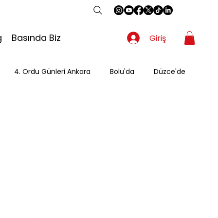
g
Basında Biz
Giriş
4. Ordu Günleri Ankara
Bolu'da
Düzce'de
Gezgin
Güzergah
Kahvaltı
Mevsimsel