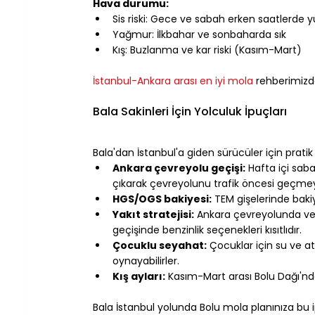
Hava durumu:
Sis riski: Gece ve sabah erken saatlerde 
Yağmur: İlkbahar ve sonbaharda sık
Kış: Buzlanma ve kar riski (Kasım-Mart)
⠀
İstanbul-Ankara arası en iyi mola
 rehberimizde
⠀
Bala Sakinleri İçin Yolculuk İpuçları
⠀
Bala'dan İstanbul'a giden sürücüler için pratik 
Ankara çevreyolu geçişi:
 Hafta içi sab
çıkarak çevreyolunu trafik öncesi geçmey
HGS/OGS bakiyesi:
 TEM gişelerinde baki
Yakıt stratejisi:
 Ankara çevreyolunda vey
geçişinde benzinlik seçenekleri kısıtlıdır.
Çocuklu seyahat:
 Çocuklar için su ve at
oynayabilirler.
Kış ayları:
 Kasım-Mart arası Bolu Dağı'nda
⠀
Bala İstanbul yolunda Bolu mola planınıza bu i