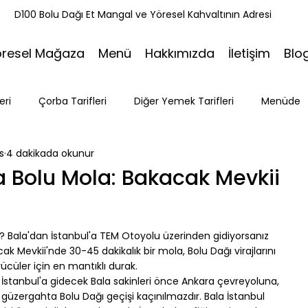
k
D100 Bolu Dağı Et Mangal ve Yöresel Kahvaltının Adresi
öresel Mağaza
Menü
Hakkımızda
İletişim
Blo
eri
Çorba Tarifleri
Diğer Yemek Tarifleri
Menüde
s
4 dakikada okunur
ri
Tatlı Tarifleri
Et Mangal
Seyahat
Ramazan
a Bolu Mola: Bakacak Mevkii
Bakacak Mevkii
r? Bala'dan İstanbul'a TEM Otoyolu üzerinden gidiyorsanız 
k Mevkii'nde 30-45 dakikalık bir mola, Bolu Dağı virajlarını 
cüler için en mantıklı durak.
 İstanbul'a gidecek Bala sakinleri önce Ankara çevreyoluna, 
üzergahta Bolu Dağı geçişi kaçınılmazdır. Bala İstanbul 