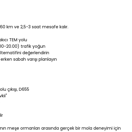
60 km ve 2,5-3 saat mesafe kalır.
kıcı TEM yolu
.00-20.00) trafik yoğun
ernatifini değerlendirin
erken sabah varışı planlayın
lu çıkışı, D655
kii"
)
ir
'nın meşe ormanları arasında gerçek bir mola deneyimi için 