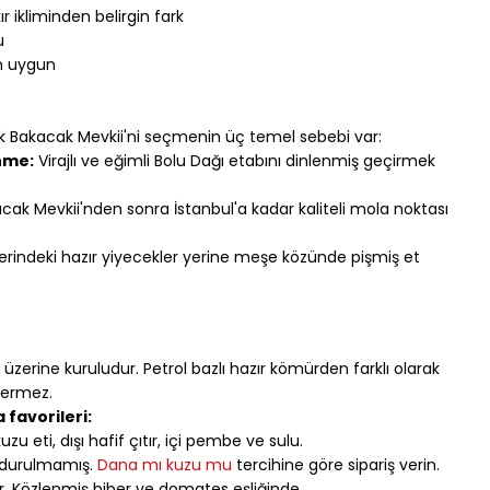
r ikliminden belirgin fark
u
in uygun
ak Bakacak Mevkii'ni seçmenin üç temel sebebi var:
nme:
 Virajlı ve eğimli Bolu Dağı etabını dinlenmiş geçirmek 
cak Mevkii'nden sonra İstanbul'a kadar kaliteli mola noktası 
lerindeki hazır yiyecekler yerine meşe közünde pişmiş et
 üzerine kuruludur. Petrol bazlı hazır kömürden farklı olarak 
vermez.
favorileri:
 kuzu eti, dışı hafif çıtır, içi pembe ve sulu.
ndurulmamış. 
Dana mı kuzu mu
 tercihine göre sipariş verin.
r. Közlenmiş biber ve domates eşliğinde.