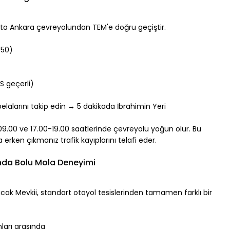
nokta Ankara çevreyolundan TEM'e doğru geçiştir.
750)
 geçerli)
belalarını takip edin → 5 dakikada İbrahimin Yeri
09.00 ve 17.00-19.00 saatlerinde çevreyolu yoğun olur. Bu 
erken çıkmanız trafik kayıplarını telafi eder.
nda Bolu Mola Deneyimi
ak Mevkii, standart otoyol tesislerinden tamamen farklı bir 
arı arasında