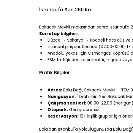
⠀
İstanbul'a Son 260 Km
⠀
Bakacak Mevkii molasından sonra İstanbul'a 2
Son etap bilgileri:
Düzce → Sakarya → Kocaeli hattı düz ve a
İstanbul giriş saatlerinde (07.00-10.00, 17
Anadolu yakası için Osmangazi Köprüsü alt
FSM trafiğinden kaçınmak için gece veya 
⠀
Pratik Bilgiler
⠀
Adres:
 Bolu Dağı, Bakacak Mevkii — TEM Bo
Navigasyon:
 "İbrahimin Yeri Bakacak Mev
Çalışma saatleri:
 08.00-22.00 (her gün
Otopark:
 Geniş, ücretsiz
Rezervasyon:
 10+ kişilik gruplar için öneril
⠀
Bala'dan İstanbul'a yolculuğunuzda Bolu Dağı