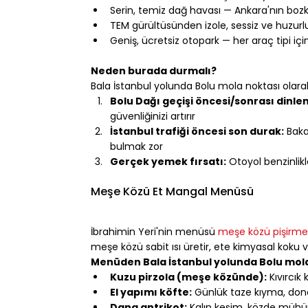
Serin, temiz dağ havası — Ankara'nın bozkı
TEM gürültüsünden izole, sessiz ve huzurl
Geniş, ücretsiz otopark — her araç tipi iç
⠀
Neden burada durmalı?
Bala İstanbul yolunda Bolu mola noktası olar
Bolu Dağı geçişi öncesi/sonrası dinle
güvenliğinizi artırır
İstanbul trafiği öncesi son durak:
 Baka
bulmak zor
Gerçek yemek fırsatı:
 Otoyol benzinlik
⠀
Meşe Közü Et Mangal Menüsü
⠀
İbrahimin Yeri'nin menüsü 
meşe közü pişirme
meşe közü sabit ısı üretir, ete kimyasal koku 
Menüden Bala İstanbul yolunda Bolu mola 
Kuzu pirzola (meşe közünde):
 Kıvırcık
El yapımı köfte:
 Günlük taze kıyma, do
Dana antrikot:
 Kalın kesim, közde mühü