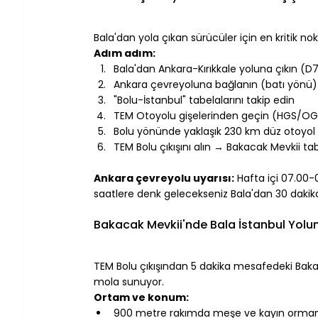
⠀
Bala'dan yola çıkan sürücüler için en kritik 
Adım adım:
Bala'dan Ankara-Kırıkkale yoluna çıkın (D
Ankara çevreyoluna bağlanın (batı yönü)
"Bolu-İstanbul" tabelalarını takip edin
TEM Otoyolu gişelerinden geçin (HGS/OGS
Bolu yönünde yaklaşık 230 km düz otoyol
TEM Bolu çıkışını alın → Bakacak Mevkii ta
⠀
Ankara çevreyolu uyarısı:
 Hafta içi 07.00-
saatlere denk gelecekseniz Bala'dan 30 dakika 
⠀
Bakacak Mevkii'nde Bala İstanbul Yolu
⠀
TEM Bolu çıkışından 5 dakika mesafedeki Bakac
mola sunuyor.
Ortam ve konum:
900 metre rakımda meşe ve kayın ormanl