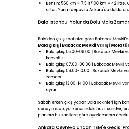
Benzin: 560 km × 7,5 lt/100 km = 42 litre
artar. Yarım depoysa Ankara'da doldurun.
⠀
Bala İstanbul Yolunda Bolu Mola Zama
⠀
Bala'dan çıkış saatinize göre Bakacak Mevkii'n
Bala çıkış | Bakacak Mevkii varış | Mola tü
Bala çıkış: 05.00-06.00 | Bakacak Mevkii v
kahvaltısı
Bala çıkış: 07.00-08.00 | Bakacak Mevkii va
Bala çıkış: 09.00-10.00 | Bakacak Mevkii v
zamanı
Bala çıkış: 13.00-14.00 | Bakacak Mevkii var
ayran
⠀
Sabah erken çıkış yapan Bala sakinleri için k
deneyimi, otoyol kenarındaki hazır sandviçle
planınızı bu saatlere göre ayarlamanızı öneriri
⠀
Ankara Çevreyolundan TEM'e Geçiş: Prati