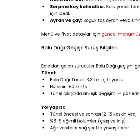
Serpme köy kahvaltısı:
 Bolu yöresi ter
için ideal.
Ayran ve çay:
 Soğuk taş ayran veya sınır
⠀
Menü ve fiyat detayları için 
güncel menümü
⠀
Bolu Dağı Geçişi: Sürüş Bilgileri
⠀
Bala'dan gelen sürücüler Bolu Dağı geçişini ge
Tünel:
Bolu Dağı Tüneli: 3,3 km, çift yönlü
Hız sınırı: 80 km/s
Tünel çıkışında ani ışık değişimi — gözlerini
⠀
Yol yapısı:
Tünel öncesi ve sonrası 12-15 keskin viraj
%6-8 eğimli bölümler (çıkış ve iniş)
Ağır vasıtalar sağ şeritte yavaş ilerler
⠀