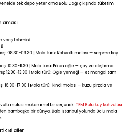
. Genelde tek depo yeter ama Bolu Dağı çıkışında tüketim 
nlaması
e varış tahmini:
rü
arış: 08.30-09.30 | Mola türü: Kahvaltı molası — serpme köy 
rış: 10.30-11.30 | Mola türü: Erken öğle — çay ve atıştırma
arış: 12.30-13.30 | Mola türü: Öğle yemeği — et mangal tam 
ış: 16.30-17.30 | Mola türü: İkindi molası — kuzu pirzola ve 
ahvaltı molası mükemmel bir seçenek. 
TEM Bolu köy kahvaltısı
rden bambaşka bir dünya. Bala İstanbul yolunda Bolu mola 
z.
k Bilgiler