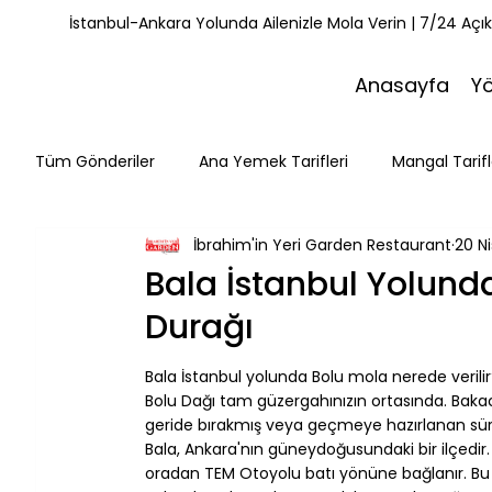
İstanbul-Ankara Yolunda Ailenizle Mola Verin | 7/24 Açı
Anasayfa
Y
Tüm Gönderiler
Ana Yemek Tarifleri
Mangal Tarifl
İbrahim'in Yeri Garden Restaurant
20 Ni
Misafirlerimiz
Kahvaltı Tarifleri
Yemek Tarifle
Bala İstanbul Yolund
Durağı
Mola Noktaları
Bolu Mutfağı
Doğa & Yürüyüş
Bala İstanbul yolunda Bolu mola nerede verili
Bolu Dağı tam güzergahınızın ortasında. Bakaca
geride bırakmış veya geçmeye hazırlanan sürü
Bala, Ankara'nın güneydoğusundaki bir ilçedir.
oradan TEM Otoyolu batı yönüne bağlanır. Bu g