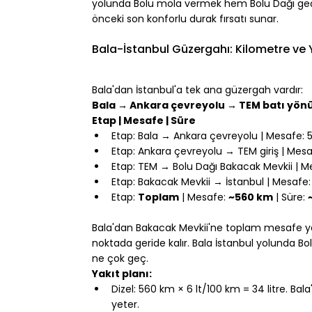
yolunda Bolu mola vermek hem Bolu Dağı geçi
önceki son konforlu durak fırsatı sunar.
⠀
Bala-İstanbul Güzergahı: Kilometre ve Yo
⠀
Bala'dan İstanbul'a tek ana güzergah vardır:
Bala → Ankara çevreyolu → TEM batı yönü
Etap | Mesafe | Süre
Etap: Bala → Ankara çevreyolu | Mesafe: 5
Etap: Ankara çevreyolu → TEM giriş | Mesaf
Etap: TEM → Bolu Dağı Bakacak Mevkii | Me
Etap: Bakacak Mevkii → İstanbul | Mesafe:
Etap: 
Toplam
 | Mesafe: 
~560 km
 | Süre: 
⠀
Bala'dan Bakacak Mevkii'ne toplam mesafe yak
noktada geride kalır. Bala İstanbul yolunda 
ne çok geç.
Yakıt planı:
Dizel: 560 km × 6 lt/100 km = 34 litre. Ba
yeter.