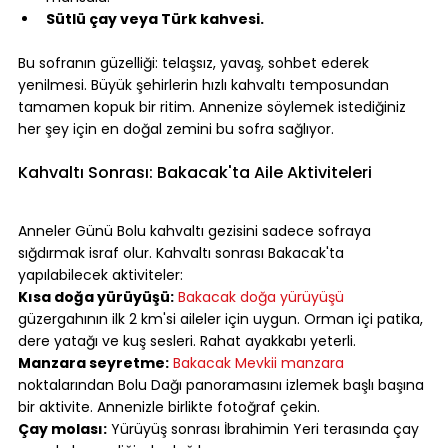
Sütlü çay veya Türk kahvesi.
⠀
Bu sofranın güzelliği: telaşsız, yavaş, sohbet ederek 
yenilmesi. Büyük şehirlerin hızlı kahvaltı temposundan 
tamamen kopuk bir ritim. Annenize söylemek istediğiniz 
her şey için en doğal zemini bu sofra sağlıyor.
⠀
Kahvaltı Sonrası: Bakacak'ta Aile Aktiviteleri
⠀
Anneler Günü Bolu kahvaltı gezisini sadece sofraya 
sığdırmak israf olur. Kahvaltı sonrası Bakacak'ta 
yapılabilecek aktiviteler:
Kısa doğa yürüyüşü:
Bakacak doğa yürüyüşü
güzergahının ilk 2 km'si aileler için uygun. Orman içi patika, 
dere yatağı ve kuş sesleri. Rahat ayakkabı yeterli.
Manzara seyretme:
Bakacak Mevkii manzara
noktalarından Bolu Dağı panoramasını izlemek başlı başına 
bir aktivite. Annenizle birlikte fotoğraf çekin.
Çay molası:
 Yürüyüş sonrası İbrahimin Yeri terasında çay 