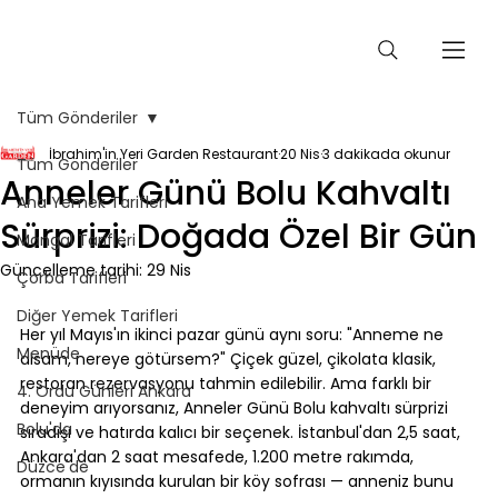
Tüm Gönderiler
İbrahim'in Yeri Garden Restaurant
20 Nis
3 dakikada okunur
Tüm Gönderiler
Anneler Günü Bolu Kahvaltı
Ana Yemek Tarifleri
Sürprizi: Doğada Özel Bir Gün
Mangal Tarifleri
Güncelleme tarihi:
29 Nis
Çorba Tarifleri
⠀
Diğer Yemek Tarifleri
Her yıl Mayıs'ın ikinci pazar günü aynı soru: "Anneme ne 
Menüde
alsam, nereye götürsem?" Çiçek güzel, çikolata klasik, 
restoran rezervasyonu tahmin edilebilir. Ama farklı bir 
4. Ordu Günleri Ankara
deneyim arıyorsanız, Anneler Günü Bolu kahvaltı sürprizi 
Bolu'da
sıradışı ve hatırda kalıcı bir seçenek. İstanbul'dan 2,5 saat, 
Ankara'dan 2 saat mesafede, 1.200 metre rakımda, 
Düzce'de
ormanın kıyısında kurulan bir köy sofrası — anneniz bunu 