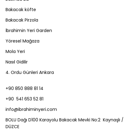
Bakacak köfte
Bakacak Pirzola
İbrahimin Yeri Garden
Yöresel Mağaza
Mola Yeri
Nasıl Gidilir
4. Ordu Günleri Ankara
+90 850 888 81 14
+90 541 653 52 81
info@ibrahiminyeri.com
BOLU Dağı D100 Karayolu Bakacak Mevki No:2 Kaynaşlı /
DÜZCE