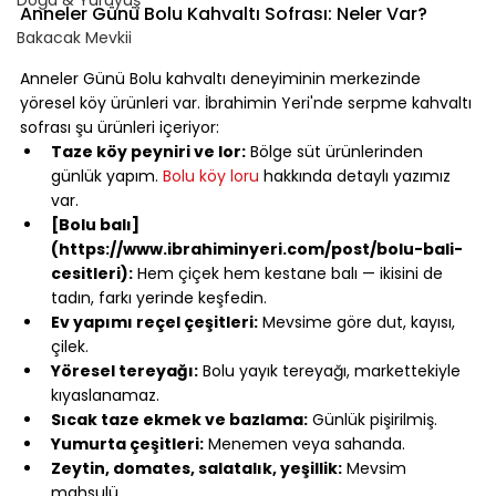
Anneler Günü Bolu Kahvaltı Sofrası: Neler Var?
Bakacak Mevkii
⠀
Anneler Günü Bolu kahvaltı deneyiminin merkezinde 
yöresel köy ürünleri var. İbrahimin Yeri'nde serpme kahvaltı 
sofrası şu ürünleri içeriyor:
Taze köy peyniri ve lor:
 Bölge süt ürünlerinden 
günlük yapım. 
Bolu köy loru
 hakkında detaylı yazımız 
var.
[Bolu balı]
(https://www.ibrahiminyeri.com/post/bolu-bali-
cesitleri):
 Hem çiçek hem kestane balı — ikisini de 
tadın, farkı yerinde keşfedin.
Ev yapımı reçel çeşitleri:
 Mevsime göre dut, kayısı, 
çilek.
Yöresel tereyağı:
 Bolu yayık tereyağı, markettekiyle 
kıyaslanamaz.
Sıcak taze ekmek ve bazlama:
 Günlük pişirilmiş.
Yumurta çeşitleri:
 Menemen veya sahanda.
Zeytin, domates, salatalık, yeşillik:
 Mevsim 
mahsulü.