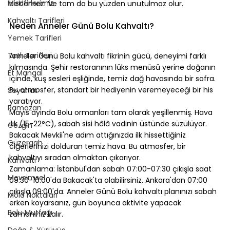
Misafirlerimiz
beklemez. Ve tam da bu yüzden unutulmaz olur.
⠀
Kahvaltı Tarifleri
Neden Anneler Günü Bolu Kahvaltı?
Yemek Tarifleri
⠀
Tatlı Tarifleri
Anneler Günü Bolu kahvaltı fikrinin gücü, deneyimi farklı 
kılmasında. Şehir restoranının lüks menüsü yerine doğanın 
Et Mangal
içinde, kuş sesleri eşliğinde, temiz dağ havasında bir sofra. 
Bu atmosfer, standart bir hediyenin veremeyeceği bir his 
Seyahat
yaratıyor.
Ramazan
Mayıs ayında Bolu ormanları tam olarak yeşillenmiş. Hava 
ılık (15-22°C), sabah sisi hâlâ vadinin üstünde süzülüyor. 
Gezgin
Bakacak Mevkii'ne adım attığınızda ilk hissettiğiniz 
Güzergah
ciğerlerinizi dolduran temiz hava. Bu atmosfer, bir 
kahvaltıyı sıradan olmaktan çıkarıyor.
Kahvaltı
Zamanlama: İstanbul'dan sabah 07:00-07:30 çıkışla saat 
Mevsimsel
09:30-10:00'da Bakacak'ta olabilirsiniz. Ankara'dan 07:00 
çıkışla 09:00'da. Anneler Günü Bolu kahvaltı planınızı sabah 
Mola Noktaları
erken koyarsanız, gün boyunca aktivite yapacak 
Bolu Mutfağı
zamanınız kalır.
⠀
Doğa & Yürüyüş