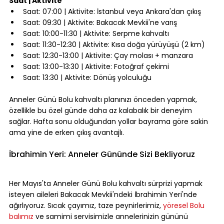
Saat | Aktivite
Saat: 07:00 | Aktivite: İstanbul veya Ankara'dan çıkış
Saat: 09:30 | Aktivite: Bakacak Mevkii'ne varış
Saat: 10:00-11:30 | Aktivite: Serpme kahvaltı
Saat: 11:30-12:30 | Aktivite: Kısa doğa yürüyüşü (2 km)
Saat: 12:30-13:00 | Aktivite: Çay molası + manzara
Saat: 13:00-13:30 | Aktivite: Fotoğraf çekimi
Saat: 13:30 | Aktivite: Dönüş yolculuğu
⠀
Anneler Günü Bolu kahvaltı planınızı önceden yapmak, 
özellikle bu özel günde daha az kalabalık bir deneyim 
sağlar. Hafta sonu olduğundan yollar bayrama göre sakin 
ama yine de erken çıkış avantajlı.
⠀
İbrahimin Yeri: Anneler Gününde Sizi Bekliyoruz
⠀
Her Mayıs'ta Anneler Günü Bolu kahvaltı sürprizi yapmak 
isteyen aileleri Bakacak Mevkii'ndeki İbrahimin Yeri'nde 
ağırlıyoruz. Sıcak çayımız, taze peynirlerimiz, 
yöresel Bolu 
balımız
 ve samimi servisimizle annelerinizin gününü 