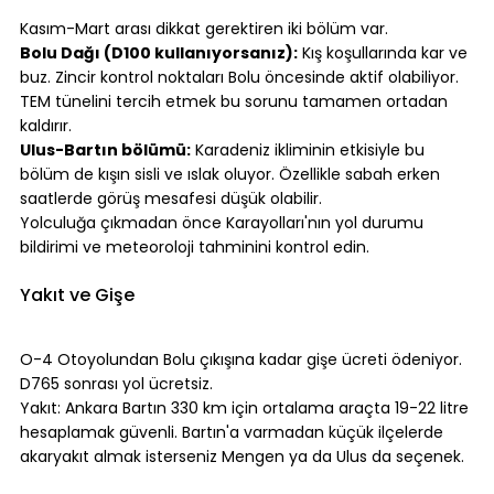
⠀
Kasım-Mart arası dikkat gerektiren iki bölüm var.
Bolu Dağı (D100 kullanıyorsanız):
 Kış koşullarında kar ve 
buz. Zincir kontrol noktaları Bolu öncesinde aktif olabiliyor. 
TEM tünelini tercih etmek bu sorunu tamamen ortadan 
kaldırır.
Ulus-Bartın bölümü:
 Karadeniz ikliminin etkisiyle bu 
bölüm de kışın sisli ve ıslak oluyor. Özellikle sabah erken 
saatlerde görüş mesafesi düşük olabilir.
Yolculuğa çıkmadan önce Karayolları'nın yol durumu 
bildirimi ve meteoroloji tahminini kontrol edin.
⠀
Yakıt ve Gişe
⠀
O-4 Otoyolundan Bolu çıkışına kadar gişe ücreti ödeniyor. 
D765 sonrası yol ücretsiz.
Yakıt: Ankara Bartın 330 km için ortalama araçta 19-22 litre 
hesaplamak güvenli. Bartın'a varmadan küçük ilçelerde 
akaryakıt almak isterseniz Mengen ya da Ulus da seçenek.
⠀