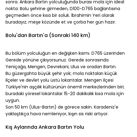
sonra. Ankara Bartın yolculuğunda burası mola için ideal 
nokta: Bolu şehrine girmeden, D100-D765 bağlantısına 
geçmeden önce kısa bir soluk. İbrahimin Yeri olarak 
buradayız; meşe közünde et ve çorba her gün hazır.
⠀
Bolu'dan Bartın'a (Sonraki 140 km)
⠀
Bu bölüm yolculuğun en değişken kısmı. D765 üzerinden 
Gerede yönüne çıkıyorsunuz. Gerede sonrasında 
Yeniçağa, Mengen, Devrekani, Ulus ve oradan Bartın.
Bu güzergahta büyük şehir yok; mola noktaları küçük 
ilçeler ve devlet yolu üstü lokantalar. Mengen ilçesi 
Türkiye'nin aşçılık kültürünün önemli merkezlerinden biri; 
buradaki yöresel lokantalar 15-20 dakikalık kısa mola için 
uygun.
Son 50 km (Ulus-Bartın) de görece sakin. Karadeniz'e 
yaklaştıkça hava nemleniyor, kışın sis riski artıyor.
⠀
Kış Aylarında Ankara Bartın Yolu