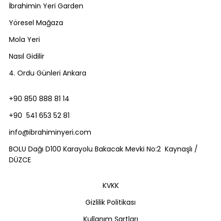
İbrahimin Yeri Garden
Yöresel Mağaza
Mola Yeri
Nasıl Gidilir
4. Ordu Günleri Ankara
+90 850 888 81 14
+90 541 653 52 81
info@ibrahiminyeri.com
BOLU Dağı D100 Karayolu Bakacak Mevki No:2 Kaynaşlı /
DÜZCE
KVKK
Gizlilik Politikası
Kullanım Şartları