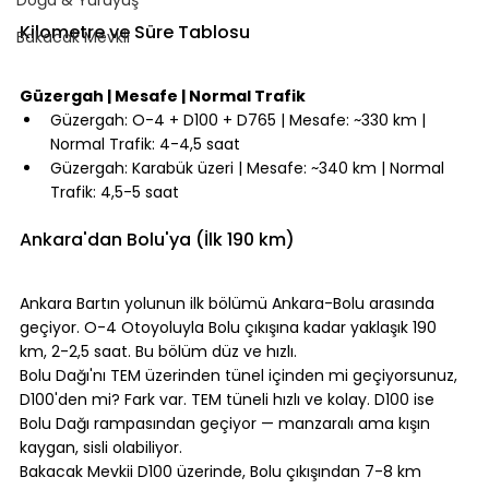
⠀
Kilometre ve Süre Tablosu
Bakacak Mevkii
⠀
Güzergah | Mesafe | Normal Trafik
Güzergah: O-4 + D100 + D765 | Mesafe: ~330 km | 
Normal Trafik: 4-4,5 saat
Güzergah: Karabük üzeri | Mesafe: ~340 km | Normal 
Trafik: 4,5-5 saat
⠀
Ankara'dan Bolu'ya (İlk 190 km)
⠀
Ankara Bartın yolunun ilk bölümü Ankara-Bolu arasında 
geçiyor. O-4 Otoyoluyla Bolu çıkışına kadar yaklaşık 190 
km, 2-2,5 saat. Bu bölüm düz ve hızlı.
Bolu Dağı'nı TEM üzerinden tünel içinden mi geçiyorsunuz, 
D100'den mi? Fark var. TEM tüneli hızlı ve kolay. D100 ise 
Bolu Dağı rampasından geçiyor — manzaralı ama kışın 
kaygan, sisli olabiliyor.
Bakacak Mevkii D100 üzerinde, Bolu çıkışından 7-8 km 