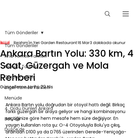
Tüm Gönderiler
İbrahim'in Yeri Garden Restaurant
16 Mar
3 dakikada okunur
Tüm Gönderiler
Ankara Bartın Yolu: 330 km, 4
Ana Yemek Tarifleri
Saat, Güzergah ve Mola
Mangal Tarifleri
Rehberi
Çorba Tarifleri
Güncelleme tarihi:
29 Nis
Diğer Yemek Tarifleri
Menüde
⠀
Ankara Bartın yolu doğrudan bir otoyol hattı değil. Birkaç 
4. Ordu Günleri Ankara
farklı güzergah bir araya geliyor ve hangi kombinasyonu 
seçtiğinize göre hem mesafe hem süre değişiyor. En 
Bolu'da
yaygın kullanılan rota şu: O-4 Otoyoluyla Bolu'ya çıkış, 
Düzce'de
ardından D100 ya da D765 üzerinden Gerede-Yeniçağa-