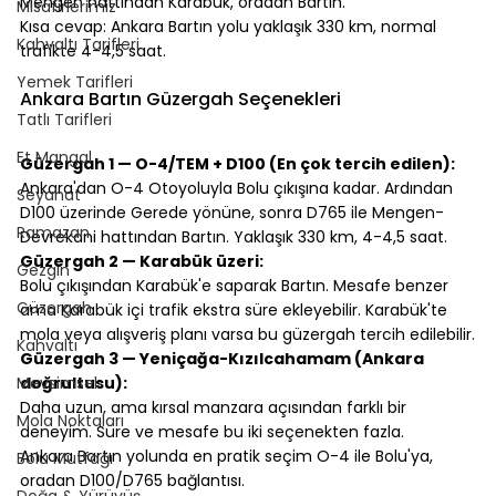
Mengen hattından Karabük, oradan Bartın.
Misafirlerimiz
Kısa cevap: Ankara Bartın yolu yaklaşık 330 km, normal 
Kahvaltı Tarifleri
trafikte 4-4,5 saat.
⠀
Yemek Tarifleri
Ankara Bartın Güzergah Seçenekleri
Tatlı Tarifleri
⠀
Et Mangal
Güzergah 1 — O-4/TEM + D100 (En çok tercih edilen):
Ankara'dan O-4 Otoyoluyla Bolu çıkışına kadar. Ardından 
Seyahat
D100 üzerinde Gerede yönüne, sonra D765 ile Mengen-
Ramazan
Devrekani hattından Bartın. Yaklaşık 330 km, 4-4,5 saat.
Güzergah 2 — Karabük üzeri:
Gezgin
Bolu çıkışından Karabük'e saparak Bartın. Mesafe benzer 
Güzergah
ama Karabük içi trafik ekstra süre ekleyebilir. Karabük'te 
mola veya alışveriş planı varsa bu güzergah tercih edilebilir.
Kahvaltı
Güzergah 3 — Yeniçağa-Kızılcahamam (Ankara 
Mevsimsel
doğrultusu):
Daha uzun, ama kırsal manzara açısından farklı bir 
Mola Noktaları
deneyim. Süre ve mesafe bu iki seçenekten fazla.
Ankara Bartın yolunda en pratik seçim O-4 ile Bolu'ya, 
Bolu Mutfağı
oradan D100/D765 bağlantısı.
Doğa & Yürüyüş