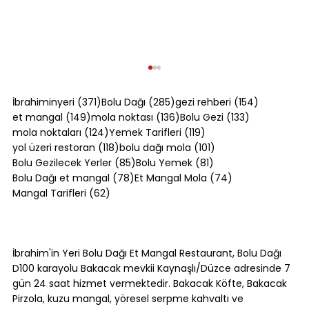
371 yazı
285 yazı
154 yazı
İbrahiminyeri
(371)
Bolu Dağı
(285)
gezi rehberi
(154)
149 yazı
136 yazı
133 yazı
et mangal
(149)
mola noktası
(136)
Bolu Gezi
(133)
124 yazı
119 yazı
mola noktaları
(124)
Yemek Tarifleri
(119)
118 yazı
101 yazı
yol üzeri restoran
(118)
bolu dağı mola
(101)
85 yazı
81 yazı
Bolu Gezilecek Yerler
(85)
Bolu Yemek
(81)
78 yazı
74 yazı
Bolu Dağı et mangal
(78)
Et Mangal Mola
(74)
62 yazı
Mangal Tarifleri
(62)
Bolu Dağı Trafik Durumu: Yoğun
Saatler ve Alternatif Rotalar [2026]
İbrahim'in Yeri Bolu Dağı Et Mangal Restaurant, Bolu Dağı
D100 karayolu Bakacak mevkii Kaynaşlı/Düzce adresinde 7
gün 24 saat hizmet vermektedir. Bakacak Köfte, Bakacak
Pirzola, kuzu mangal, yöresel serpme kahvaltı ve