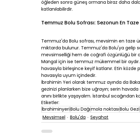
öğleden sonra güneş ormana biraz daha dalar 
katlanılabilirdir.
⠀
Temmuz Bolu Sofrası: Sezonun En Taze L
⠀
Temmuz'da Bolu sofrası, mevsimin en taze ürünl
miktarda bulunur. Temmuz'da Bolu'ya gelip s
mevsimselliği hem de coğrafi özgünlüğü bir 
Mangal için ise temmuz mükemmel bir aydır. U
havasıyla birleşince keyif katlanır. Etin közd
havasıyla uyum içindedir.
İbrahimin Yeri olarak temmuz ayında da Bakac
gezinizi planlarken bize uğrayın; serin havada 
anını birlikte yaşayalım. İstanbul sıcağından k
Etiketler:
İbrahiminyeri
Bolu Dağı
mola noktası
Bolu Gezi
Mevsimsel
Bolu'da
Seyahat