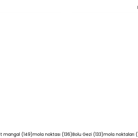
54 yazı
149 yazı
136 yazı
133 yazı
t mangal
(149)
mola noktası
(136)
Bolu Gezi
(133)
mola noktaları
(