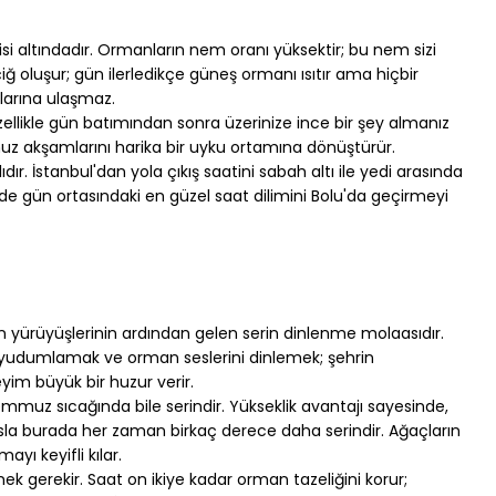
si altındadır. Ormanların nem oranı yüksektir; bu nem sizi 
ğ oluşur; gün ilerledikçe güneş ormanı ısıtır ama hiçbir 
klarına ulaşmaz.
ellikle gün batımından sonra üzerinize ince bir şey almanız 
muz akşamlarını harika bir uyku ortamına dönüştürür.
. İstanbul'dan yola çıkış saatini sabah altı ile yedi arasında 
e gün ortasındaki en güzel saat dilimini Bolu'da geçirmeyi 
yürüyüşlerinin ardından gelen serin dinlenme molaasıdır. 
 yudumlamak ve orman seslerini dinlemek; şehrin 
im büyük bir huzur verir.
emmuz sıcağında bile serindir. Yükseklik avantajı sayesinde, 
yasla burada her zaman birkaç derece daha serindir. Ağaçların 
ayı keyifli kılar.
ek gerekir. Saat on ikiye kadar orman tazeliğini korur; 