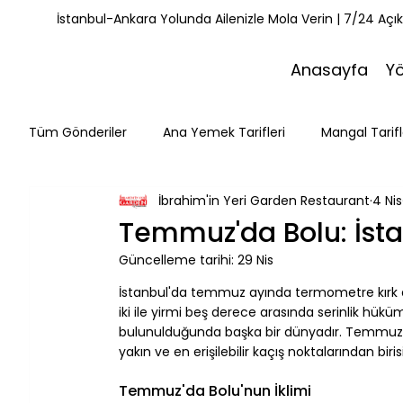
İstanbul-Ankara Yolunda Ailenizle Mola Verin | 7/24 Açı
Anasayfa
Y
Tüm Gönderiler
Ana Yemek Tarifleri
Mangal Tarifl
İbrahim'in Yeri Garden Restaurant
4 Nis
Misafirlerimiz
Kahvaltı Tarifleri
Yemek Tarifle
Temmuz'da Bolu: İsta
Güncelleme tarihi:
29 Nis
Mola Noktaları
Bolu Mutfağı
Doğa & Yürüyüş
İstanbul'da temmuz ayında termometre kırk d
iki ile yirmi beş derece arasında serinlik hükü
bulunulduğunda başka bir dünyadır. Temmuz'da
yakın ve en erişilebilir kaçış noktalarından birisi
⠀
Temmuz'da Bolu'nun İklimi