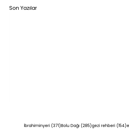
Son Yazılar
371 yazı
285 yazı
1
İbrahiminyeri
(371)
Bolu Dağı
(285)
gezi rehberi
(154)
e