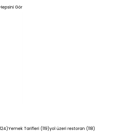
Hepsini Gör
124 yazı
119 yazı
118 yazı
124)
Yemek Tarifleri
(119)
yol üzeri restoran
(118)