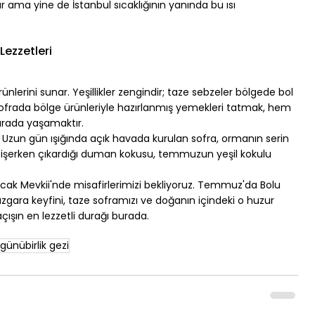
ama yine de İstanbul sıcaklığının yanında bu ısı 
ezzetleri
erini sunar. Yeşillikler zengindir; taze sebzeler bölgede bol 
ofrada bölge ürünleriyle hazırlanmış yemekleri tatmak, hem 
arada yaşamaktır.
zun gün ışığında açık havada kurulan sofra, ormanın serin 
e pişerken çıkardığı duman kokusu, temmuzun yeşil kokulu 
ak Mevkii'nde misafirlerimizi bekliyoruz. Temmuz'da Bolu 
ızgara keyfini, taze soframızı ve doğanın içindeki o huzur 
açışın en lezzetli durağı burada.
günübirlik gezi