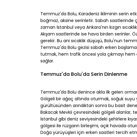
⠀
Temmuz'da Bolu, Karadeniz ikliminin serin etki
boğmaz, aksine serinletir. Sabah saatlerinde çi
zaman İstanbul veya Ankara'nın kızgın sıcaklı
Akşam saatlerinde ise hava birden serinler. Öz
gerekir. Bu ani sıcaklık düşüşü, Bolu'nun tem
Temmuz'da Bolu gezisi sabah erken başlamalıdır
tutmak, hem trafik öncesi yola çıkmayı hem d
sağlar.
⠀
Temmuz'da Bolu'da Serin Dinlenme
⠀
Temmuz'da Bolu denince akla ilk gelen orman 
Gölgeli bir ağaç altında oturmak, soğuk suyu
gürültüsünden arındıktan sonra bu basit deney
Bakacak Mevkii çevresindeki gölgeli alanlar, t
İstanbul gibi deniz seviyesindeki şehirlere kı
gölgesi ile rüzgarın birleşimi, açık havada oturm
Doğa yürüyüşleri için erken saatleri tercih etm