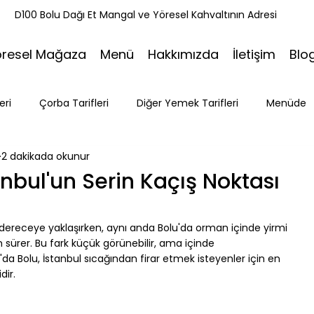
k
D100 Bolu Dağı Et Mangal ve Yöresel Kahvaltının Adresi
öresel Mağaza
Menü
Hakkımızda
İletişim
Blo
eri
Çorba Tarifleri
Diğer Yemek Tarifleri
Menüde
2 dakikada okunur
ri
Tatlı Tarifleri
Et Mangal
Seyahat
Ramazan
nbul'un Serin Kaçış Noktası
Bakacak Mevkii
ereceye yaklaşırken, aynı anda Bolu'da orman içinde yirmi 
m sürer. Bu fark küçük görünebilir, ama içinde 
 Bolu, İstanbul sıcağından firar etmek isteyenler için en 
dir.