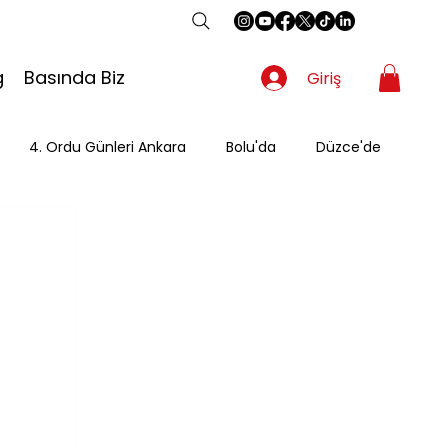
g
Basında Biz
Giriş
4. Ordu Günleri Ankara
Bolu'da
Düzce'de
Gezgin
Güzergah
Kahvaltı
Mevsimsel