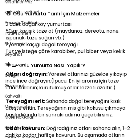
Misafirlerimiz
🧂 
Kahvaltı Tarifleri
Otlu Yumurta Tarifi İçin Malzemeler
Yemek Tarifleri
2 adet doğal köy yumurtası
50 gr karışık taze ot (maydanoz, dereotu, nane, 
Tatlı Tarifleri
ıspanak, taze soğan vb.)
Et Mangal
1 yemek kaşığı doğal tereyağı
Tuz ve isteğe göre karabiber, pul biber veya kekik
Seyahat
👨‍🍳 
Ramazan
Otlu Yumurta Nasıl Yapılır?
Otları doğrayın: 
Yöresel otlarınızı güzelce yıkayıp 
Gezgin
ince ince doğrayın.(İpucu: En iyi aroma için taze 
Güzergah
otlar kullanın; kurutulmuş otlar lezzeti azaltır.)
Kahvaltı
Tereyağını erit: 
Sahanda doğal tereyağını kısık 
Mevsimsel
ateşte eritin. Tereyağının mis gibi kokusu çıkmaya 
başladığında bir sonraki adıma geçebilirsiniz.
Mola Noktaları
Bolu Mutfağı
Otları kavurun: 
Doğradığınız otları sahana alın, 1–2 
dakika kadar hafifçe kavurun. Bu aşamada otların 
Doğa & Yürüyüş