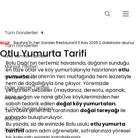
Tüm Gönderiler
İbrahim'in Yeri Garden Restaurant
11 Kas 2025
2 dakikada okunur
Tüm Gönderiler
Otlu Yumurta Tarifi
Ana Yemek Tarifleri
Bolu Dağı’nın tertemiz havasında, doğanın sunduğu 
Mangal Tarifleri
en taze otlar ve köy yumurtalarıyla hazırlanan 
otlu 
yumurta
, İbrahim’in Yeri mutfağında hem lezzetiyle 
Çorba Tarifleri
hem de doğallığıyla öne çıkıyor. Yöremizde 
Diğer Yemek Tarifleri
yetiştirilen sebzeler (maydanoz, dereotu, ıspanak, 
taze soğan ve nane gibi)ve köylülerimizden her 
Menüde
sabah tedarik edilen 
doğal köy yumurtaları
, 
4. Ordu Günleri Ankara
tecrübeli şeflerimiz tarafından 
doğal tereyağı
 ile 
sahanda buluşturuluyor.
Bolu'da
Bu yazıda, siz de evinizde Bolu usulü 
otlu yumurta 
Düzce'de
tarifini
 adım adım öğrenebilir, sofralarınıza yöresel 
bir kahvaltı esintisi katabilirsiniz.