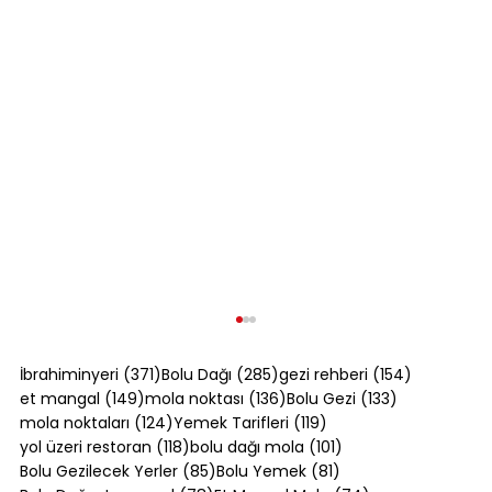
371 yazı
285 yazı
154 yazı
İbrahiminyeri
(371)
Bolu Dağı
(285)
gezi rehberi
(154)
149 yazı
136 yazı
133 yazı
et mangal
(149)
mola noktası
(136)
Bolu Gezi
(133)
124 yazı
119 yazı
mola noktaları
(124)
Yemek Tarifleri
(119)
118 yazı
101 yazı
yol üzeri restoran
(118)
bolu dağı mola
(101)
85 yazı
81 yazı
Bolu Gezilecek Yerler
(85)
Bolu Yemek
(81)