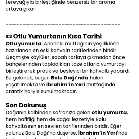
tereyağıyla birleştiğinde benzersiz bir aroma 
ortaya çıkar.
_________________________________________
📜 Otlu Yumurtanın Kısa Tarihi
Otlu yumurta
, Anadolu mutfağının yeşilliklerle 
hazırlanan en eski kahvaltı tariflerinden biridir. 
Geçmişte köylüler, sabah tarlaya çıkmadan önce 
bahçelerinden topladıkları taze otlarla yumurtayı 
birleştirerek pratik ve besleyici bir kahvaltı yapardı. 
Bu gelenek, bugün 
Bolu Dağı’nda
 halen 
yaşatılmakta ve 
İbrahim’in Yeri
 mutfağında 
otantik haliyle sunulmaktadır.
Son Dokunuş
Doğanın kalbinden sofranıza gelen 
otlu yumurta
, 
hem hafifliği hem de doğal lezzetiyle Bolu 
kahvaltısının en sevilen tariflerinden biridir. Eğer 
yolunuz Bolu Dağı’na düşerse, 
İbrahim’in Yeri
’nde 