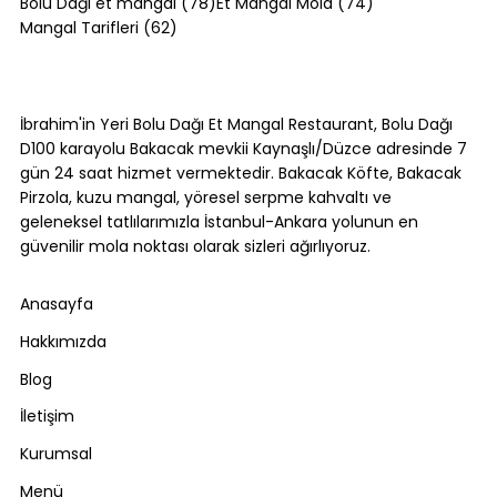
78 yazı
74 yazı
Bolu Dağı et mangal
(78)
Et Mangal Mola
(74)
62 yazı
Mangal Tarifleri
(62)
Kol Böreği Tarifi: Evde Kol Böreği Nasıl
Yapılır?
İbrahim'in Yeri Bolu Dağı Et Mangal Restaurant, Bolu Dağı
D100 karayolu Bakacak mevkii Kaynaşlı/Düzce adresinde 7
gün 24 saat hizmet vermektedir. Bakacak Köfte, Bakacak
Pirzola, kuzu mangal, yöresel serpme kahvaltı ve
geleneksel tatlılarımızla İstanbul-Ankara yolunun en
güvenilir mola noktası olarak sizleri ağırlıyoruz.
Anasayfa
Hakkımızda
Blog
İletişim
Kurumsal
Menü