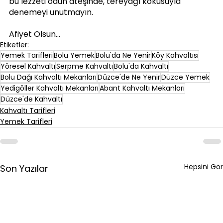
bu lezzeti odun ateşinde, tereyağı kokusuyla 
denemeyi unutmayın.
Afiyet Olsun...
Etiketler:
Yemek Tarifleri
Bolu Yemek
Bolu'da Ne Yenir
Köy Kahvaltısı
Yöresel Kahvaltı
Serpme Kahvaltı
Bolu'da Kahvaltı
Bolu Dağı Kahvaltı Mekanları
Düzce'de Ne Yenir
Düzce Yemek
Yedigöller Kahvaltı Mekanları
Abant Kahvaltı Mekanları
Düzce'de Kahvaltı
Kahvaltı Tarifleri
Yemek Tarifleri
Hepsini Gör
Son Yazılar